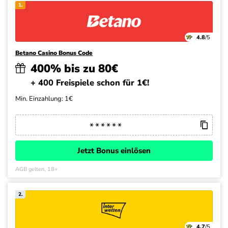
1.
4.8
/5
Betano Casino Bonus Code
400% bis zu 80€
+ 400 Freispiele schon für 1€!
Min. Einzahlung: 1€
Jetzt Bonus einlösen
AGB gelten, 18+
2.
4.7
/5