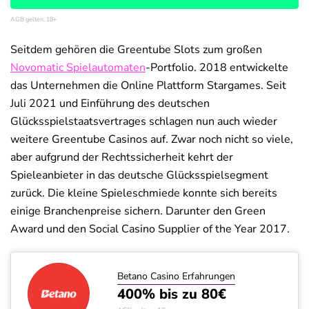
AGB gelten, 18+
Seitdem gehören die Greentube Slots zum großen
Novomatic Spielautomaten
-Portfolio. 2018 entwickelte
das Unternehmen die Online Plattform Stargames. Seit
Juli 2021 und Einführung des deutschen
Glücksspielstaatsvertrages schlagen nun auch wieder
weitere Greentube Casinos auf. Zwar noch nicht so viele,
aber aufgrund der Rechtssicherheit kehrt der
Spieleanbieter in das deutsche Glücksspielsegment
zurück. Die kleine Spieleschmiede konnte sich bereits
einige Branchenpreise sichern. Darunter den Green
Award und den Social Casino Supplier of the Year 2017.
Betano Casino Erfahrungen
400% bis zu 80€