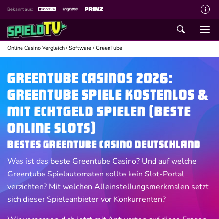
Bekannt aus:
Über spieloTV
Wie wir bewerten
Online Casino Vergleich
/
Software
/
GreenTube
Die SpieloTV Crew
Greentube Casinos 2026:
Datenschutzerklärung
Greentube Spiele kostenlos &
Haftungsausschluss für Inhalte
mit Echtgeld spielen (Beste
Affiliate Disclaimer
Online Slots)
Schreiber gesucht
Bestes Greentube Casino Deutschland
Kontakt mit spieloTV
Was ist das beste Greentube Casino? Und auf welche
Spielsucht Hilfe
Greentube Spielautomaten sollte kein Slot-Portal
verzichten? Mit welchen Alleinstellungsmerkmalen setzt
sich dieser Spieleanbieter vor Konkurrenten?