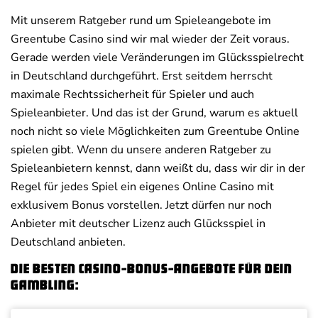
Mit unserem Ratgeber rund um Spieleangebote im
Greentube Casino sind wir mal wieder der Zeit voraus.
Gerade werden viele Veränderungen im Glücksspielrecht
in Deutschland durchgeführt. Erst seitdem herrscht
maximale Rechtssicherheit für Spieler und auch
Spieleanbieter. Und das ist der Grund, warum es aktuell
noch nicht so viele Möglichkeiten zum Greentube Online
spielen gibt. Wenn du unsere anderen Ratgeber zu
Spieleanbietern kennst, dann weißt du, dass wir dir in der
Regel für jedes Spiel ein eigenes Online Casino mit
exklusivem Bonus vorstellen. Jetzt dürfen nur noch
Anbieter mit deutscher Lizenz auch Glücksspiel in
Deutschland anbieten.
Die besten Casino-Bonus-Angebote für dein
Gambling: