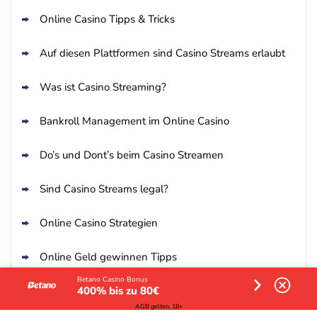
Online Casino Tipps & Tricks
Auf diesen Plattformen sind Casino Streams erlaubt
Was ist Casino Streaming?
Bankroll Management im Online Casino
Do’s und Dont’s beim Casino Streamen
Sind Casino Streams legal?
Online Casino Strategien
Online Geld gewinnen Tipps
Betano Casino Bonus
400% bis zu 80€
Risikoleiter hochdrücken Trick
AGB gelten, 18+