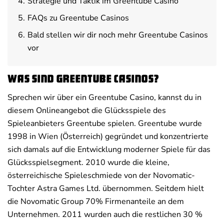
Strategie und Taktik im Greentube Casino
FAQs zu Greentube Casinos
Bald stellen wir dir noch mehr Greentube Casinos
vor
Was sind Greentube Casinos?
Sprechen wir über ein Greentube Casino, kannst du in
diesem Onlineangebot die Glücksspiele des
Spieleanbieters Greentube spielen. Greentube wurde
1998 in Wien (Österreich) gegründet und konzentrierte
sich damals auf die Entwicklung moderner Spiele für das
Glücksspielsegment. 2010 wurde die kleine,
österreichische Spieleschmiede von der Novomatic-
Tochter Astra Games Ltd. übernommen. Seitdem hielt
die Novomatic Group 70% Firmenanteile an dem
Unternehmen. 2011 wurden auch die restlichen 30 %