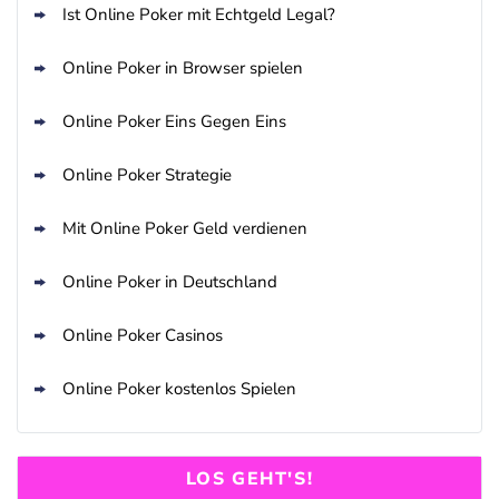
Ist Online Poker mit Echtgeld Legal?
Online Poker in Browser spielen
Online Poker Eins Gegen Eins
Online Poker Strategie
Mit Online Poker Geld verdienen
Online Poker in Deutschland
Online Poker Casinos
Online Poker kostenlos Spielen
LOS GEHT'S!