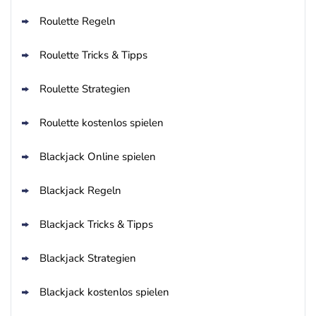
4.7
/5
100% bis zu 100€
Roulette Regeln
AGB gelten
SlotMagie Bonus
Roulette Tricks & Tipps
4.7
/5
50 Freispiele ohne Einzahlung
AGB gelten
Roulette Strategien
Novoline Bonus
4.6
/5
200 % Bonus + 10 Freispiele täglich
Roulette kostenlos spielen
AGB gelten
Blackjack Online spielen
bet-at-home Bonus
4.6
/5
100% bis zu 100€
Blackjack Regeln
AGB gelten
Blackjack Tricks & Tipps
Zum Casino Bonus Vergleich
Blackjack Strategien
Blackjack kostenlos spielen