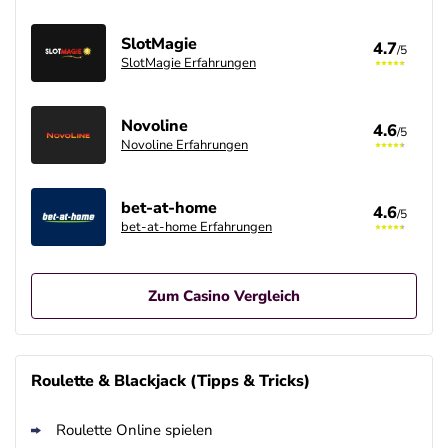
SlotMagie
4.7
/5
SlotMagie Erfahrungen
Novoline
4.6
/5
Novoline Erfahrungen
bet-at-home
4.6
/5
bet-at-home Erfahrungen
Zum Casino Vergleich
Betano Casino Bonus
4.8
/5
400% bis zu 80€
Roulette & Blackjack (Tipps & Tricks)
AGB gelten
Roulette Online spielen
Interwetten Bonus