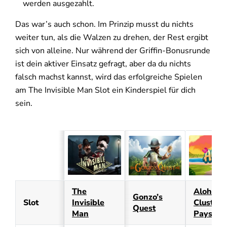
werden ausgezahlt.
Das war’s auch schon. Im Prinzip musst du nichts
weiter tun, als die Walzen zu drehen, der Rest ergibt
sich von alleine. Nur während der Griffin-Bonusrunde
ist dein aktiver Einsatz gefragt, aber da du nichts
falsch machst kannst, wird das erfolgreiche Spielen
am The Invisible Man Slot ein Kinderspiel für dich
sein.
The
Aloha!
Gonzo’s
Slot
Invisible
Cluster
Quest
Man
Pays