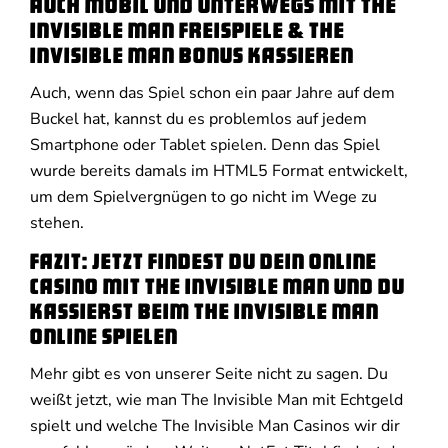
Auch mobil und unterwegs mit The
Invisible Man Freispiele & The
Invisible Man Bonus kassieren
Auch, wenn das Spiel schon ein paar Jahre auf dem
Buckel hat, kannst du es problemlos auf jedem
Smartphone oder Tablet spielen. Denn das Spiel
wurde bereits damals im HTML5 Format entwickelt,
um dem Spielvergnügen to go nicht im Wege zu
stehen.
Fazit: Jetzt findest du dein Online
Casino mit The Invisible Man und du
kassierst beim The Invisible Man
online spielen
Mehr gibt es von unserer Seite nicht zu sagen. Du
weißt jetzt, wie man The Invisible Man mit Echtgeld
spielt und welche The Invisible Man Casinos wir dir