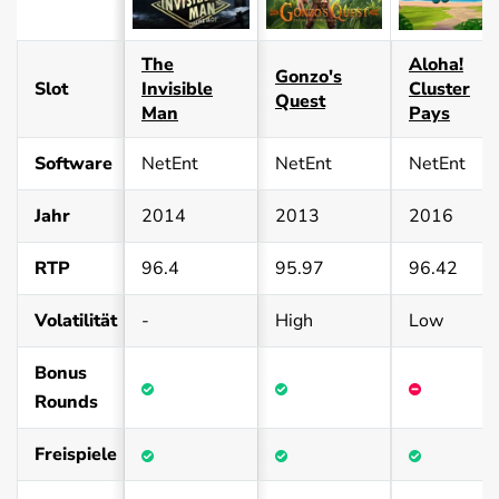
The
Aloha!
Gonzo's
Slot
Invisible
Cluster
Quest
Man
Pays
Software
NetEnt
NetEnt
NetEnt
Jahr
2014
2013
2016
RTP
96.4
95.97
96.42
Volatilität
-
High
Low
Bonus
Rounds
Freispiele