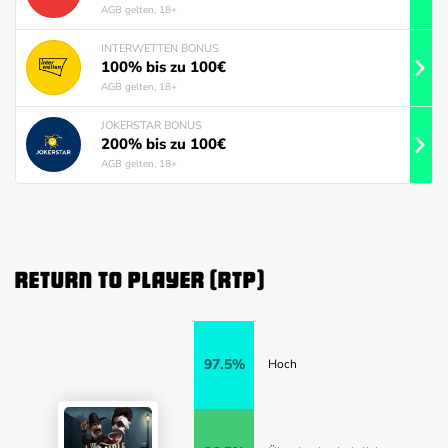
AGB gelten, 18+
INTERWETTEN BONUS
100% bis zu 100€
AGB gelten, 18+
JOKERSTAR BONUS
200% bis zu 100€
AGB gelten, 18+
Return to Player (RTP)
97.5%
Hoch