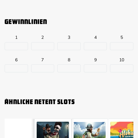
Gewinnlinien
1
2
3
4
5
6
7
8
9
10
Ähnliche NetEnt Slots