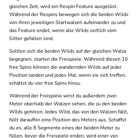
gleichen Zeit, wird ein Respin Feature ausgelöst.
Während der Respins bewegen sich die beiden Wilds
von ihren jeweiligen Startwalzen aufeinander zu und
das Feature endet, wenn alle Wilds seitlich vom
Gitter gefallen sind.
Sollten sich die beiden Wilds auf der gleichen Walze
begegnen, starten die Freispiele. Während diesen 10
free Spins können die wandernden Wilds auf jeder
Position landen und jedes Mal, wenn sie sich treffen,
erhältst du vier free Spins hinzu.
Während der Freispiele wirst du außerdem zwei
Meter oberhalb der Walzen sehen, die zu den beiden
Wilds gehören. Jedes Wild, das von den Walzen fällt,
füllt daraufhin eine Position des Meters aus. Schaffst
du es, alle 8 Segmente eines der beiden Meter zu
füllen, bevor die Freispiele enden, wird einer von