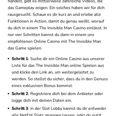
handelt, gibt es mittlerweile zahlreiche Videos, die
das Gameplay zeigen. Ein solches haben wir für dich
rausgesucht. Schaue es dir kurz an und erlebe alle
Funktionen in Action, damit du genau weißt, worauf
du dich in einem The Invisible Man Casino einlässt. In
nur vier Schritten kannst du dann in einem uns
empfohlenen Online Casino mit The Invisible Man
das Game spielen.
Schritt 1
: Suche dir ein Online Casino aus unserer
Liste für das The Invisible Man online Spielen aus
und klicke den Link an, um weitergeleitet zu
werden. So stellst du sicher, dass du in den Genuss
eines exklusiven Bonus kommst.
Schritt 2
: Registriere dich bei dem Anbieter oder
logge dich mit deinen Daten ein.
Schritt 3
: In der Slot Lobby kannst du dir entweder
alle NetEnt Slots anzeigen lassen, oder du nutzt