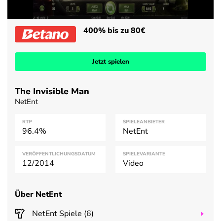
400% bis zu 80€
Deals
News
Jetzt spielen
The Invisible Man
NetEnt
RTP
SPIELEANBIETER
96.4%
NetEnt
VERÖFFENTLICHUNGS­DATUM
SPIELEVARIANTE
12/2014
Video
Über NetEnt
NetEnt Spiele (6)