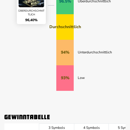
96.5%
Überdurchschnittlich
ÜBERDURCHSCHNIT
TLICH
96,40%
Durchschnittlich
94%
Unterdurchschnittlich
93%
Low
Gewinntabelle
3 Symbols
4 Symbols
5 Symb