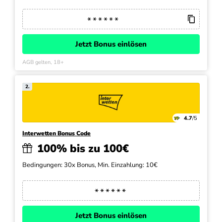
Jetzt Bonus einlösen
AGB gelten, 18+
2.
4.7
/5
Interwetten Bonus Code
100% bis zu 100€
Bedingungen: 30x Bonus, Min. Einzahlung: 10€
Jetzt Bonus einlösen