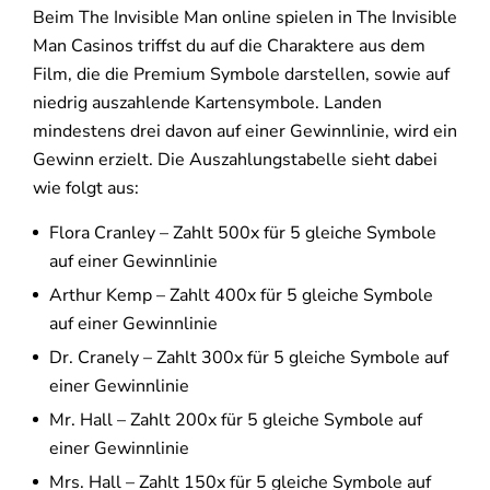
Beim The Invisible Man online spielen in The Invisible
Man Casinos triffst du auf die Charaktere aus dem
Film, die die Premium Symbole darstellen, sowie auf
niedrig auszahlende Kartensymbole. Landen
mindestens drei davon auf einer Gewinnlinie, wird ein
Gewinn erzielt. Die Auszahlungstabelle sieht dabei
wie folgt aus:
Flora Cranley – Zahlt 500x für 5 gleiche Symbole
auf einer Gewinnlinie
Arthur Kemp – Zahlt 400x für 5 gleiche Symbole
auf einer Gewinnlinie
Dr. Cranely – Zahlt 300x für 5 gleiche Symbole auf
einer Gewinnlinie
Mr. Hall – Zahlt 200x für 5 gleiche Symbole auf
einer Gewinnlinie
Mrs. Hall – Zahlt 150x für 5 gleiche Symbole auf