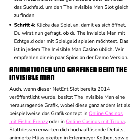
das Suchfeld, um den The Invisible Man Slot gleich
zu finden.
Schritt 4
: Klicke das Spiel an, damit es sich öffnet.
Du wirst nun gefragt, ob du The Invisible Man mit
Echtgeld oder mit Spielgeld spielen möchtest. Das
ist in jedem The Invisible Man Casino üblich. Wir
empfehlen dir ein paar Spins an der Demo Version.
Animationen und Grafiken beim The
Invisible Man
Auch, wenn dieser NetEnt Slot bereits 2014
veröffentlicht wurde, besitzt The Invisible Man eine
herausragende Grafik, wobei diese ganz anders ist als
beispielweise das Grafikkonzept in
Online Casinos
mit Fishin Frenzy
oder in
Online Casinos mit Tizona
.
Stattdessen erwarten dich hochauflösende Details,
animierte Flüssigkeiten in Erlenmeyer Kolben, sowie