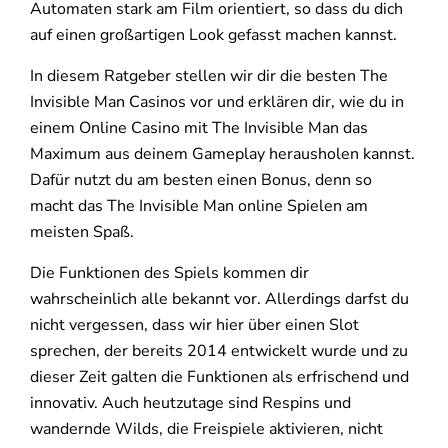
Automaten stark am Film orientiert, so dass du dich
auf einen großartigen Look gefasst machen kannst.
In diesem Ratgeber stellen wir dir die besten The
Invisible Man Casinos vor und erklären dir, wie du in
einem Online Casino mit The Invisible Man das
Maximum aus deinem Gameplay herausholen kannst.
Dafür nutzt du am besten einen Bonus, denn so
macht das The Invisible Man online Spielen am
meisten Spaß.
Die Funktionen des Spiels kommen dir
wahrscheinlich alle bekannt vor. Allerdings darfst du
nicht vergessen, dass wir hier über einen Slot
sprechen, der bereits 2014 entwickelt wurde und zu
dieser Zeit galten die Funktionen als erfrischend und
innovativ. Auch heutzutage sind Respins und
wandernde Wilds, die Freispiele aktivieren, nicht