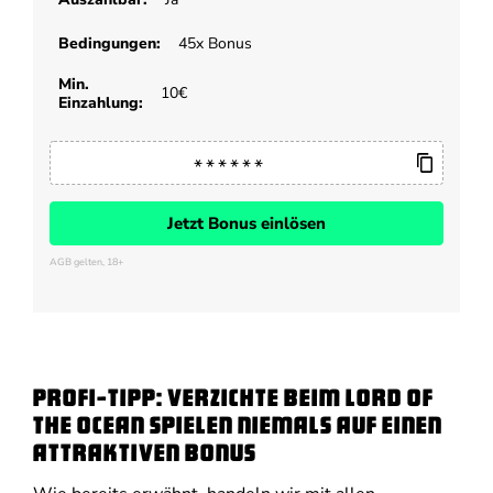
Bedingungen:
45x Bonus
Min.
10€
Einzahlung:
Jetzt Bonus einlösen
AGB gelten, 18+
Profi-Tipp: Verzichte beim Lord of
the Ocean spielen niemals auf einen
attraktiven Bonus