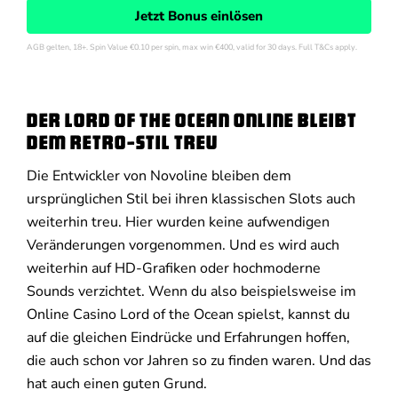
Jetzt Bonus einlösen
AGB gelten, 18+. Spin Value €0.10 per spin, max win €400, valid for 30 days. Full T&Cs apply.
Der Lord of the Ocean Online bleibt
dem Retro-Stil treu
Die Entwickler von Novoline bleiben dem
ursprünglichen Stil bei ihren klassischen Slots auch
weiterhin treu. Hier wurden keine aufwendigen
Veränderungen vorgenommen. Und es wird auch
weiterhin auf HD-Grafiken oder hochmoderne
Sounds verzichtet. Wenn du also beispielsweise im
Online Casino Lord of the Ocean spielst, kannst du
auf die gleichen Eindrücke und Erfahrungen hoffen,
die auch schon vor Jahren so zu finden waren. Und das
hat auch einen guten Grund.