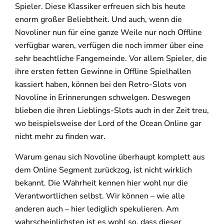
Spieler. Diese Klassiker erfreuen sich bis heute
enorm großer Beliebtheit. Und auch, wenn die
Novoliner nun für eine ganze Weile nur noch Offline
verfügbar waren, verfügen die noch immer über eine
sehr beachtliche Fangemeinde. Vor allem Spieler, die
ihre ersten fetten Gewinne in Offline Spielhallen
kassiert haben, können bei den Retro-Slots von
Novoline in Erinnerungen schwelgen. Deswegen
blieben die ihren Lieblings-Slots auch in der Zeit treu,
wo beispielsweise der Lord of the Ocean Online gar
nicht mehr zu finden war.
Warum genau sich Novoline überhaupt komplett aus
dem Online Segment zurückzog, ist nicht wirklich
bekannt. Die Wahrheit kennen hier wohl nur die
Verantwortlichen selbst. Wir können – wie alle
anderen auch – hier lediglich spekulieren. Am
wahrscheinlichsten ist es wohl so, dass dieser