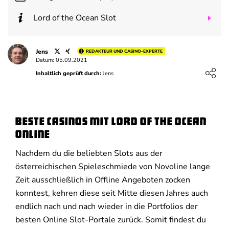
Lord of the Ocean Slot
Jens
REDAKTEUR UND CASINO-EXPERTE
Datum: 05.09.2021
Loading ...
Inhaltlich geprüft durch:
Jens
Beste Casinos mit Lord of the Ocean
online
Nachdem du die beliebten Slots aus der
österreichischen Spieleschmiede von Novoline lange
Zeit ausschließlich in Offline Angeboten zocken
konntest, kehren diese seit Mitte diesen Jahres auch
endlich nach und nach wieder in die Portfolios der
besten Online Slot-Portale zurück. Somit findest du