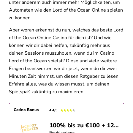
unter anderem auch immer mehr Möglichkeiten, um
Automaten wie den Lord of the Ocean Online spielen
zu können.
Aber woran erkennst du nun, welches das beste Lord
of the Ocean Online Casino für dich ist? Und wie
können wir dir dabei helfen, zukünftig mehr aus
deinen Sessions rauszuholen, wenn du im Casino
Lord of the Ocean spielst? Diese und viele weitere
Fragen beantworten wir dir jetzt, wenn du dir zwei
Minuten Zeit nimmst, um diesen Ratgeber zu lesen.
Erfahre alles, was du wissen musst, um deinen
Spielspaß zukünftig zu maximieren!
Casino Bonus
4.4
/5
100% bis zu €100 + 125 Freispiele
Einzahlungsbonus
|