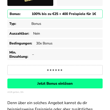
Bonus:
100% bis zu €25 + 400 Freispiele für 1€
Typ:
Bonus
Auszahlbar:
Nein
Bedingungen:
30x Bonus
Min.
–
Einzahlung:
Jetzt Bonus einlösen
AGB gelten, 18+
Denn über ein solches Angebot kannst du dir
beispielsweise Freispiele oder aber zusätzliches