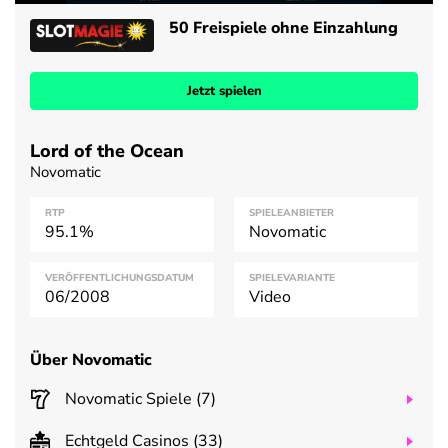
50 Freispiele ohne Einzahlung
Deals
News
Jetzt spielen
Lord of the Ocean
Novomatic
RTP
SPIELEANBIETER
95.1%
Novomatic
VERÖFFENTLICHUNGS­DATUM
SPIELEVARIANTE
06/2008
Video
Über Novomatic
Novomatic Spiele (7)
Echtgeld Casinos (33)