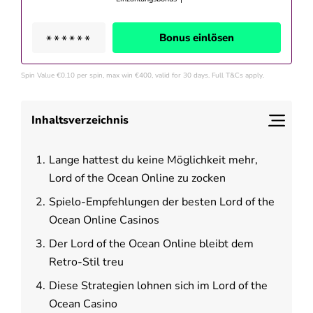
Bonus einlösen
Spin Value €0.10 per spin, max win €400, valid for 30 days. Full T&Cs apply.
Inhaltsverzeichnis
Lange hattest du keine Möglichkeit mehr,
Lord of the Ocean Online zu zocken
Spielo-Empfehlungen der besten Lord of the
Ocean Online Casinos
Der Lord of the Ocean Online bleibt dem
Retro-Stil treu
Diese Strategien lohnen sich im Lord of the
Ocean Casino