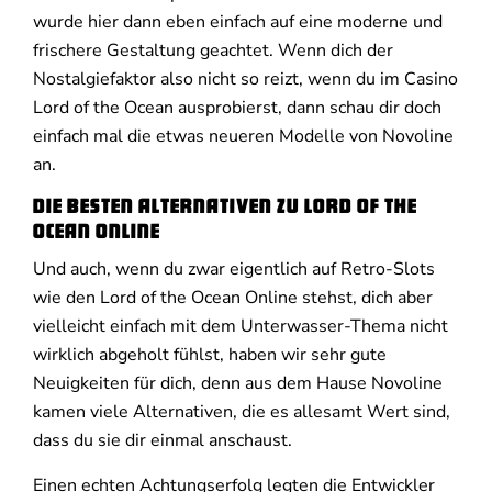
wurde hier dann eben einfach auf eine moderne und
frischere Gestaltung geachtet. Wenn dich der
Nostalgiefaktor also nicht so reizt, wenn du im Casino
Lord of the Ocean ausprobierst, dann schau dir doch
einfach mal die etwas neueren Modelle von Novoline
an.
Die besten Alternativen zu Lord of the
Ocean Online
Und auch, wenn du zwar eigentlich auf Retro-Slots
wie den Lord of the Ocean Online stehst, dich aber
vielleicht einfach mit dem Unterwasser-Thema nicht
wirklich abgeholt fühlst, haben wir sehr gute
Neuigkeiten für dich, denn aus dem Hause Novoline
kamen viele Alternativen, die es allesamt Wert sind,
dass du sie dir einmal anschaust.
Einen echten Achtungserfolg legten die Entwickler