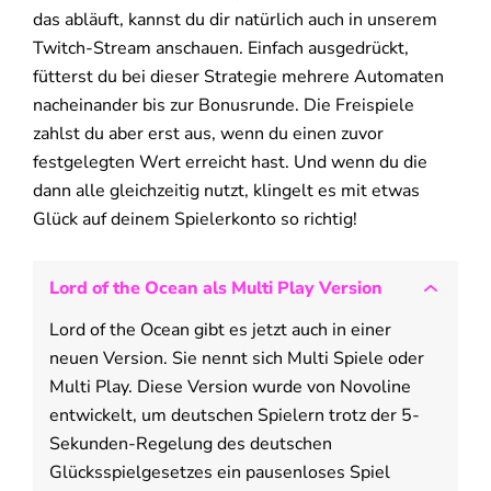
das abläuft, kannst du dir natürlich auch in unserem
Twitch-Stream anschauen. Einfach ausgedrückt,
fütterst du bei dieser Strategie mehrere Automaten
nacheinander bis zur Bonusrunde. Die Freispiele
zahlst du aber erst aus, wenn du einen zuvor
festgelegten Wert erreicht hast. Und wenn du die
dann alle gleichzeitig nutzt, klingelt es mit etwas
Glück auf deinem Spielerkonto so richtig!
Lord of the Ocean als Multi Play Version
Lord of the Ocean gibt es jetzt auch in einer
neuen Version. Sie nennt sich Multi Spiele oder
Multi Play. Diese Version wurde von Novoline
entwickelt, um deutschen Spielern trotz der 5-
Sekunden-Regelung des deutschen
Glücksspielgesetzes ein pausenloses Spiel