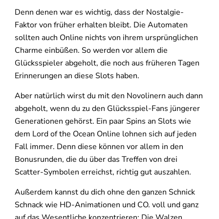
Denn denen war es wichtig, dass der Nostalgie-
Faktor von früher erhalten bleibt. Die Automaten
sollten auch Online nichts von ihrem ursprünglichen
Charme einbüßen. So werden vor allem die
Glücksspieler abgeholt, die noch aus früheren Tagen
Erinnerungen an diese Slots haben.
Aber natürlich wirst du mit den Novolinern auch dann
abgeholt, wenn du zu den Glücksspiel-Fans jüngerer
Generationen gehörst. Ein paar Spins an Slots wie
dem Lord of the Ocean Online lohnen sich auf jeden
Fall immer. Denn diese können vor allem in den
Bonusrunden, die du über das Treffen von drei
Scatter-Symbolen erreichst, richtig gut auszahlen.
Außerdem kannst du dich ohne den ganzen Schnick
Schnack wie HD-Animationen und CO. voll und ganz
auf das Wesentliche konzentrieren: Die Walzen