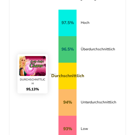
97.5%
Hoch
96.5%
Überdurchschnittlich
Durchschnittlich
DURCHSCHNITTLIC
H
95,13%
94%
Unterdurchschnittlich
93%
Low