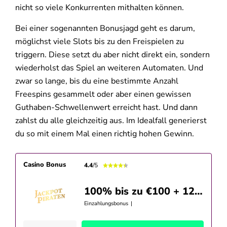
nicht so viele Konkurrenten mithalten können.
Bei einer sogenannten Bonusjagd geht es darum,
möglichst viele Slots bis zu den Freispielen zu
triggern. Diese setzt du aber nicht direkt ein, sondern
wiederholst das Spiel an weiteren Automaten. Und
zwar so lange, bis du eine bestimmte Anzahl
Freespins gesammelt oder aber einen gewissen
Guthaben-Schwellenwert erreicht hast. Und dann
zahlst du alle gleichzeitig aus. Im Idealfall generierst
du so mit einem Mal einen richtig hohen Gewinn.
Casino Bonus
4.4
/5
100% bis zu €100 + 125 Freispiele
Einzahlungsbonus
|