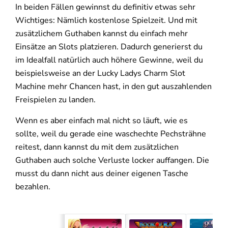
In beiden Fällen gewinnst du definitiv etwas sehr
Wichtiges: Nämlich kostenlose Spielzeit. Und mit
zusätzlichem Guthaben kannst du einfach mehr
Einsätze an Slots platzieren. Dadurch generierst du
im Idealfall natürlich auch höhere Gewinne, weil du
beispielsweise an der Lucky Ladys Charm Slot
Machine mehr Chancen hast, in den gut auszahlenden
Freispielen zu landen.
Wenn es aber einfach mal nicht so läuft, wie es
sollte, weil du gerade eine waschechte Pechsträhne
reitest, dann kannst du mit dem zusätzlichen
Guthaben auch solche Verluste locker auffangen. Die
musst du dann nicht aus deiner eigenen Tasche
bezahlen.