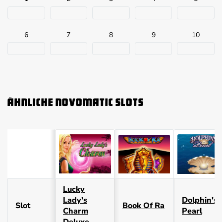
6
7
8
9
10
Ähnliche Novomatic Slots
Lucky
Lady's
Dolphin's
Slot
Book Of Ra
Charm
Pearl