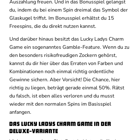
Auszahlung freuen. Und in das Bonusspiel gelangst
du, indem du bei einem Spin dreimal das Symbol der
Glaskugel triffst. Im Bonusspiel erhältst du 15
Freespins, die du direkt nutzen kannst.
Und darüber hinaus besitzt das Lucky Ladys Charm
Game ein sogenanntes Gamble-Feature. Wenn du zu
den besonders risikofreudigen Zockern gehörst,
kannst du dir hier über das Erraten von Farben und
Kombinationen noch einmal richtig ordentliche
Gewinne sichern. Aber Vorsicht! Die Chance, hier
richtig zu liegen, beträgt gerade einmal 50%. Rätst
du falsch, ist eben alles verloren und du musst
wieder mit den normalen Spins im Basisspiel
anfangen.
Das Lucky Ladys Charm Game in der
Deluxe-Variante