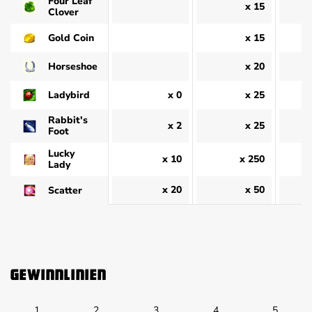
Four Leaf
x 15
Clover
Gold Coin
x 15
Horseshoe
x 20
Ladybird
x 0
x 25
Rabbit's
x 2
x 25
Foot
Lucky
x 10
x 250
Lady
x 20
x 50
Scatter
Gewinnlinien
1
2
3
4
5