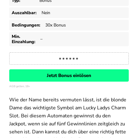
Typ:
Bonus
Auszahlbar:
Nein
Bedingungen:
30x Bonus
Min.
–
Einzahlung:
Jetzt Bonus einlösen
AGB gelten, 18+
Wie der Name bereits vermuten lässt, ist die blonde
Dame das wichtigste Symbol am Lucky Ladys Charm
Slot. Bei diesem Automaten gewinnst du den
Jackpot, wenn sie auf fünf Gewinnlinien zeitgleich zu
sehen ist. Dann kannst du dich über eine richtig fette