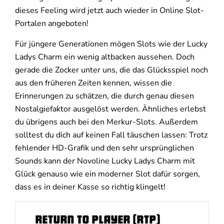
dieses Feeling wird jetzt auch wieder in Online Slot-
Portalen angeboten!
Für jüngere Generationen mögen Slots wie der Lucky
Ladys Charm ein wenig altbacken aussehen. Doch
gerade die Zocker unter uns, die das Glücksspiel noch
aus den früheren Zeiten kennen, wissen die
Erinnerungen zu schätzen, die durch genau diesen
Nostalgiefaktor ausgelöst werden. Ähnliches erlebst
du übrigens auch bei den Merkur-Slots. Außerdem
solltest du dich auf keinen Fall täuschen lassen: Trotz
fehlender HD-Grafik und den sehr ursprünglichen
Sounds kann der Novoline Lucky Ladys Charm mit
Glück genauso wie ein moderner Slot dafür sorgen,
dass es in deiner Kasse so richtig klingelt!
Return to Player (RTP)