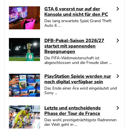
GTA 6 vorerst nur auf der
Interwetten Bonus
Konsole und nicht für den PC
4.7
/5
100% bis zu 100€
Das lang erwartete Spiel Grand Theft
AGB gelten
Auto 6 ...
SlotMagie Bonus
4.7
/5
50 Freispiele ohne Einzahlung
DFB-Pokal-Saison 2026/27
startet mit spannenden
AGB gelten
Begegnungen
Novoline Bonus
Die FIFA-Weltmeisterschaft ist
4.6
abgeschlossen und die Freude über ...
/5
200 % Bonus + 10 Freispiele täglich
AGB gelten
PlayStation Spiele werden nur
noch digital verfügbar sein
bet-at-home Bonus
4.6
/5
100% bis zu 100€
Das Ende einer Ära wird eingeläutet und
Sony ...
AGB gelten
Letzte und entscheidende
Zum Casino Bonus Vergleich
Phase der Tour de France
Das wohl prestigeträchtigste Radrennen
der Welt geht in ...