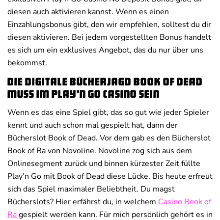
diesen auch aktivieren kannst. Wenn es einen
Einzahlungsbonus gibt, den wir empfehlen, solltest du dir
diesen aktivieren. Bei jedem vorgestellten Bonus handelt
es sich um ein exklusives Angebot, das du nur über uns
bekommst.
Die digitale Bücherjagd Book of Dead
muss im Play’n Go Casino sein
Wenn es das eine Spiel gibt, das so gut wie jeder Spieler
kennt und auch schon mal gespielt hat, dann der
Bücherslot Book of Dead. Vor dem gab es den Bücherslot
Book of Ra von Novoline. Novoline zog sich aus dem
Onlinesegment zurück und binnen kürzester Zeit füllte
Play’n Go mit Book of Dead diese Lücke. Bis heute erfreut
sich das Spiel maximaler Beliebtheit. Du magst
Bücherslots? Hier erfährst du, in welchem
Casino Book of
Ra
gespielt werden kann. Für mich persönlich gehört es in