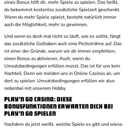
eines Bonus hilft dir, mehr Spiele zu spielen. Das heißt,
du bekommst kostenlos zusätzliche Spielzeit geschenkt.
Wenn du mehr Spiele spielst, besteht natürlich immer
auch die Möglichkeit, mehr zu gewinnen.
Und wenn es doch mal nicht so läuft, wie es sollte, fängt
das zusätzliche Guthaben auch eine Pechsträhne auf. Das
ist einer der Gründe, warum wir dir immer empfehlen,
einen Bonus zu aktivieren. Auch, wenn du
Umsatzbedingungen erfüllen musst. Das ist für uns kein
Nachteil. Denn wir melden uns in Online Casinos an, um
dort zu spielen. Umsatzbedingungen erfüllen wir also
nebenbei mit unserem Hobby.
Play’n Go Casino: Diese
Bonusfunktionen erwarten dich bei
Play’n Go Spielen
Nachdem du jetzt weißt, welche Spiele es gibt und wieso