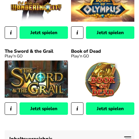
Jetzt spielen
Jetzt spielen
The Sword & the Grail
Book of Dead
Play'n GO
Play'n GO
Jetzt spielen
Jetzt spielen