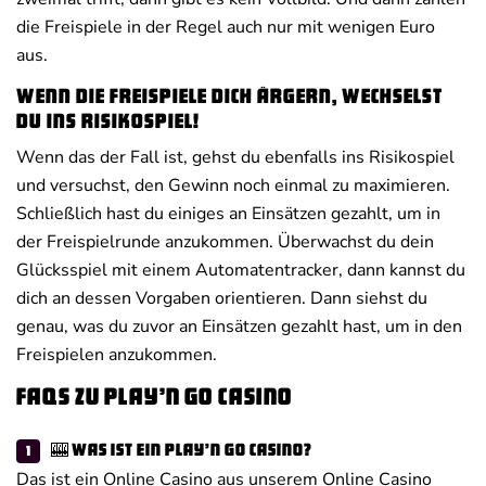
die Freispiele in der Regel auch nur mit wenigen Euro
aus.
Wenn die Freispiele dich ärgern, wechselst
du ins Risikospiel!
Wenn das der Fall ist, gehst du ebenfalls ins Risikospiel
und versuchst, den Gewinn noch einmal zu maximieren.
Schließlich hast du einiges an Einsätzen gezahlt, um in
der Freispielrunde anzukommen. Überwachst du dein
Glücksspiel mit einem Automatentracker, dann kannst du
dich an dessen Vorgaben orientieren. Dann siehst du
genau, was du zuvor an Einsätzen gezahlt hast, um in den
Freispielen anzukommen.
FAQs zu Play’n Go Casino
🎰 Was ist ein Play’n Go Casino?
Das ist ein Online Casino aus unserem Online Casino