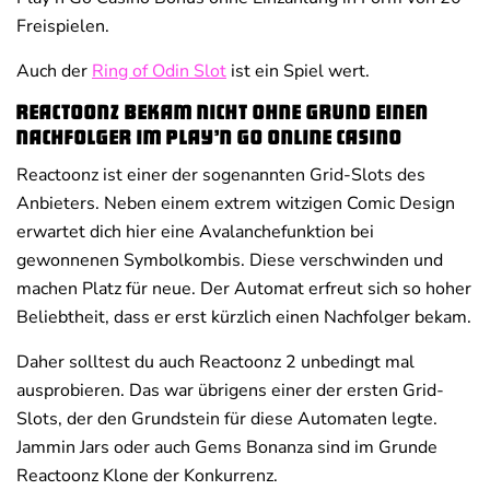
Freispielen.
Auch der
Ring of Odin Slot
ist ein Spiel wert.
Reactoonz bekam nicht ohne Grund einen
Nachfolger im Play’n Go Online Casino
Reactoonz ist einer der sogenannten Grid-Slots des
Anbieters. Neben einem extrem witzigen Comic Design
erwartet dich hier eine Avalanchefunktion bei
gewonnenen Symbolkombis. Diese verschwinden und
machen Platz für neue. Der Automat erfreut sich so hoher
Beliebtheit, dass er erst kürzlich einen Nachfolger bekam.
Daher solltest du auch Reactoonz 2 unbedingt mal
ausprobieren. Das war übrigens einer der ersten Grid-
Slots, der den Grundstein für diese Automaten legte.
Jammin Jars oder auch Gems Bonanza sind im Grunde
Reactoonz Klone der Konkurrenz.