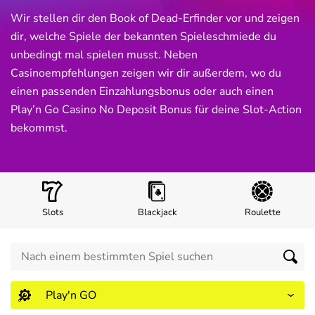
Wir stellen dir den Book of Dead-Erfinder vor und zeigen
dir, welche Spiele der bekannten Spieleschmiede du
Deals
News
unbedingt mal spielen musst. Neben
Casinoempfehlungen zeigen wir dir außerdem, wo du
einen passenden Einzahlungsbonus oder auch einen
Play’n Go Casino No Deposit Bonus für deine Slot-Action
bekommst.
Slots
Blackjack
Roulette
Play'n GO