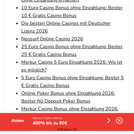
Ohne Einzahlung erhältlich
100% bis 100€ Neukundenbonus
AGB gelten
10 Euro Casino Bonus ohne Einzahlung: Bester
10 € Gratis Casino Bonus
Bwin Bonus
4.6
Die besten Online Casinos mit Deutscher
/5
100% bis zu 100€
Lizenz 2026
AGB gelten
Neosurf Online Casino 2026
25 Euro Casino Bonus ohne Einzahlung: Bester
25 € Gratis Casino Bonus
bet-at-home Bonus
Merkur Casino 5 Euro Einzahlung 2026: Wo ist
500 % QUOTENBOOST + 100€
4.6
/5
BONUS
es möglich?
AGB gelten
5 Euro Casino Bonus ohne Einzahlung: Bester 5
€ Gratis Casino Bonus
Zum Sportwetten Bonusvergleich
Online Poker Bonus ohne Einzahlung 2026:
Bester No Deposit Poker Bonus
Merkur Casino Bonus ohne Einzahlung 2026:
Jetzt Merkur No Deposit Echtgeld Bonus
Betano Casino Bonus
400% bis zu 80€
kassieren (Startguthaben & Freispiele)
AGB gelten, 18+
Handy Casino Echtgeld Bonus ohne Einzahlung |