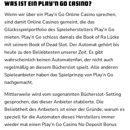
Was ist ein Play’n Go Casino?
Wenn wir über ein Play’n Go Online Casino sprechen,
sind damit Online Casinos gemeint, die das
Glücksspielportfolio des Spieleherstellers Play’n Go
mieten. Play’n Go schloss damals die Book of Ra Lücke
mit seinem Book of Dead Slot. Der Automat gehört bis
heute zu den Beliebtesten unserer Zeit. Es gibt
wahrscheinlich keinen Automatenfan, der nicht auch
regelmäßig an diesem Bücherslot spielt. Alle anderen
Spieleanbieter haben das Spielprinzip von Play’n Go
nachgemacht.
Mittlerweile wird vom sogenannten Bücherslot-Setting
gesprochen, das dieser Anbieter etablierte. Die
Beliebtheit des Anbieters ist einer der Gründe, warum es
speziell für die Automaten dieses Herstellers immer
wieder mal einen Play’n Go Casino No Deposit Bonus