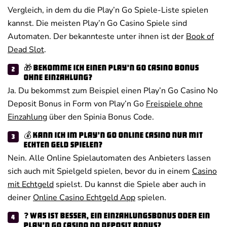
Vergleich, in dem du die Play’n Go Spiele-Liste spielen
kannst. Die meisten Play’n Go Casino Spiele sind
Automaten. Der bekannteste unter ihnen ist der
Book of
Dead Slot
.
🎁 Bekomme ich einen Play’n Go Casino Bonus
ohne Einzahlung?
Ja. Du bekommst zum Beispiel einen Play’n Go Casino No
Deposit Bonus in Form von Play’n Go
Freispiele ohne
Einzahlung
über den Spinia Bonus Code.
💰 Kann ich im Play’n Go Online Casino nur mit
echten Geld spielen?
Nein. Alle Online Spielautomaten des Anbieters lassen
sich auch mit Spielgeld spielen, bevor du in einem
Casino
mit Echtgeld
spielst. Du kannst die Spiele aber auch in
deiner
Online Casino Echtgeld App
spielen.
❓ Was ist besser, ein Einzahlungsbonus oder ein
Play’n Go Casino No Deposit Bonus?