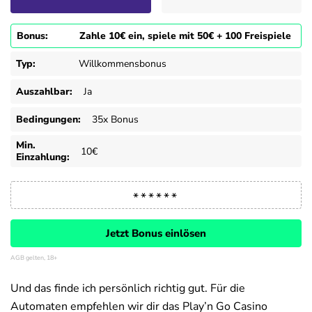
Bonus:
Zahle 10€ ein, spiele mit 50€ + 100 Freispiele
Typ:
Willkommensbonus
Auszahlbar:
Ja
Bedingungen:
35x Bonus
Min.
10€
Einzahlung:
Jetzt Bonus einlösen
AGB gelten, 18+
Und das finde ich persönlich richtig gut. Für die
Automaten empfehlen wir dir das Play’n Go Casino