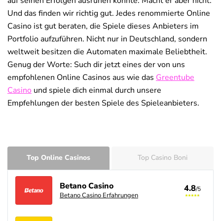
auf seinen Erfolgen ausruhen könnte. Macht er aber nicht.
Und das finden wir richtig gut. Jedes renommierte Online
Casino ist gut beraten, die Spiele dieses Anbieters im
Portfolio aufzuführen. Nicht nur in Deutschland, sondern
weltweit besitzen die Automaten maximale Beliebtheit.
Genug der Worte: Such dir jetzt eines der von uns
empfohlenen Online Casinos aus wie das
Greentube
Casino
und spiele dich einmal durch unsere
Empfehlungen der besten Spiele des Spieleanbieters.
Top Online Casinos
Top Casino Boni
Betano Casino
4.8
/5
Betano Casino Erfahrungen