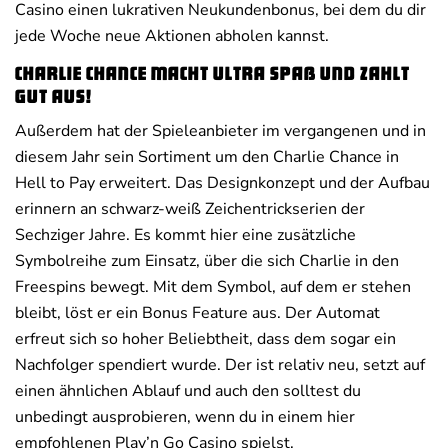
Casino einen lukrativen Neukundenbonus, bei dem du dir
jede Woche neue Aktionen abholen kannst.
Charlie Chance macht Ultra Spaß und zahlt
gut aus!
Außerdem hat der Spieleanbieter im vergangenen und in
diesem Jahr sein Sortiment um den Charlie Chance in
Hell to Pay erweitert. Das Designkonzept und der Aufbau
erinnern an schwarz-weiß Zeichentrickserien der
Sechziger Jahre. Es kommt hier eine zusätzliche
Symbolreihe zum Einsatz, über die sich Charlie in den
Freespins bewegt. Mit dem Symbol, auf dem er stehen
bleibt, löst er ein Bonus Feature aus. Der Automat
erfreut sich so hoher Beliebtheit, dass dem sogar ein
Nachfolger spendiert wurde. Der ist relativ neu, setzt auf
einen ähnlichen Ablauf und auch den solltest du
unbedingt ausprobieren, wenn du in einem hier
empfohlenen Play’n Go Casino spielst.