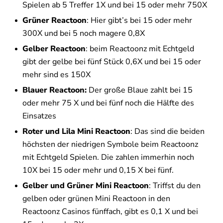
Spielen ab 5 Treffer 1X und bei 15 oder mehr 750X
Grüner Reactoon
: Hier gibt’s bei 15 oder mehr
300X und bei 5 noch magere 0,8X
Gelber Reactoon
: beim Reactoonz mit Echtgeld
gibt der gelbe bei fünf Stück 0,6X und bei 15 oder
mehr sind es 150X
Blauer Reactoon:
Der große Blaue zahlt bei 15
oder mehr 75 X und bei fünf noch die Hälfte des
Einsatzes
Roter und Lila Mini Reactoon
: Das sind die beiden
höchsten der niedrigen Symbole beim Reactoonz
mit Echtgeld Spielen. Die zahlen immerhin noch
10X bei 15 oder mehr und 0,15 X bei fünf.
Gelber und Grüner Mini Reactoon
: Triffst du den
gelben oder grünen Mini Reactoon in den
Reactoonz Casinos fünffach, gibt es 0,1 X und bei