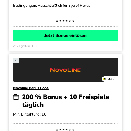
Bedingungen: Ausschließlich für Eye of Horus
Jetzt Bonus einlösen
AGB gelten, 18+
4.
4.6
/5
Novoline Bonus Code
200 % Bonus + 10 Freispiele
täglich
Min. Einzahlung: 1€