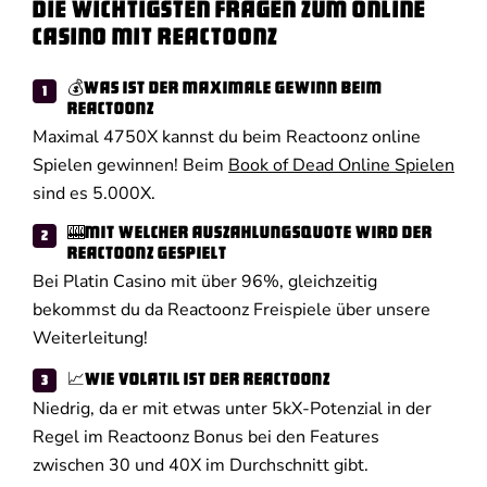
Die wichtigsten Fragen zum Online
Casino mit Reactoonz
💰Was ist der maximale Gewinn beim
Reactoonz
Maximal 4750X kannst du beim Reactoonz online
Spielen gewinnen! Beim
Book of Dead Online Spielen
sind es 5.000X.
🎰Mit welcher Auszahlungsquote wird der
Reactoonz gespielt
Bei Platin Casino mit über 96%, gleichzeitig
bekommst du da Reactoonz Freispiele über unsere
Weiterleitung!
📈Wie volatil ist der Reactoonz
Niedrig, da er mit etwas unter 5kX-Potenzial in der
Regel im Reactoonz Bonus bei den Features
zwischen 30 und 40X im Durchschnitt gibt.