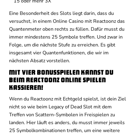
15 oder mehr 3X
Eine Besonderheit des Slots liegt darin, dass du
versuchst, in einem Online Casino mit Reactoonz das
Quantenmeter oben rechts zu füllen. Dafür musst du
immer mindestens 25 Symbole treffen. Und zwar in
Folge, um die nächste Stufe zu erreichen. Es gibt
insgesamt vier Quantenfunktionen, die wir im
nächsten Absatz vorstellen.
Mit vier Bonusspielen kannst du
beim Reactoonz online Spielen
kassieren!
Wenn du Reactoonz mit Echtgeld spielst, ist dein Ziel
nicht so wie beim Legacy of Dead Slot mit dem
Treffen von Scattern-Symbolen in Freispielen zu
landen. Hier läuft es anders, du musst immer jeweils
25 Symbolkombinationen treffen, um eine weitere