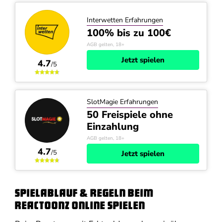
Interwetten Erfahrungen
100% bis zu 100€
AGB gelten, 18+
Jetzt spielen
4.7
/5
SlotMagie Erfahrungen
50 Freispiele ohne
Einzahlung
AGB gelten, 18+
4.7
/5
Jetzt spielen
Spielablauf & Regeln beim
Reactoonz online spielen