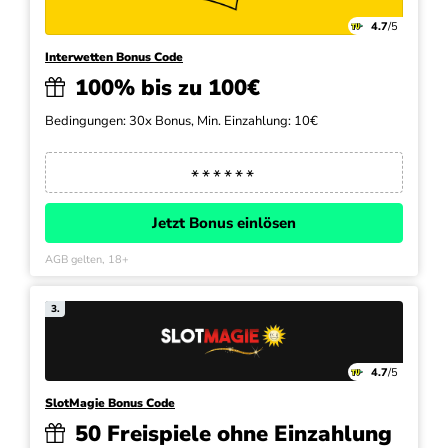
4.7
/5
Interwetten Bonus Code
100% bis zu 100€
Bedingungen: 30x Bonus, Min. Einzahlung: 10€
Jetzt Bonus einlösen
AGB gelten, 18+
3.
4.7
/5
SlotMagie Bonus Code
50 Freispiele ohne Einzahlung