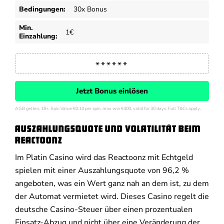
Bedingungen:
30x Bonus
Min.
1€
Einzahlung:
Jetzt Bonus einlösen
AGB gelten, 18+. Spin Value €0.10 per spin, max win €400, valid for 30 days. Full T&Cs apply.
Auszahlungsquote und Volatilität beim
Reactoonz
Im Platin Casino wird das Reactoonz mit Echtgeld
spielen mit einer Auszahlungsquote von 96,2 %
angeboten, was ein Wert ganz nah an dem ist, zu dem
der Automat vermietet wird. Dieses Casino regelt die
deutsche Casino-Steuer über einen prozentualen
Einsatz-Abzug und nicht über eine Veränderung der