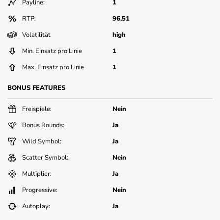
Payline:
1
RTP:
96.51
Volatilität
high
Min. Einsatz pro Linie
1
Max. Einsatz pro Linie
1
BONUS FEATURES
Freispiele:
Nein
Bonus Rounds:
Ja
Wild Symbol:
Ja
Scatter Symbol:
Nein
Multiplier:
Ja
Progressive:
Nein
Autoplay:
Ja