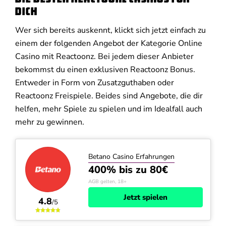
dich
Wer sich bereits auskennt, klickt sich jetzt einfach zu
einem der folgenden Angebot der Kategorie Online
Casino mit Reactoonz. Bei jedem dieser Anbieter
bekommst du einen exklusiven Reactoonz Bonus.
Entweder in Form von Zusatzguthaben oder
Reactoonz Freispiele. Beides sind Angebote, die dir
helfen, mehr Spiele zu spielen und im Idealfall auch
mehr zu gewinnen.
Betano Casino Erfahrungen
400% bis zu 80€
AGB gelten, 18+
Jetzt spielen
4.8
/5