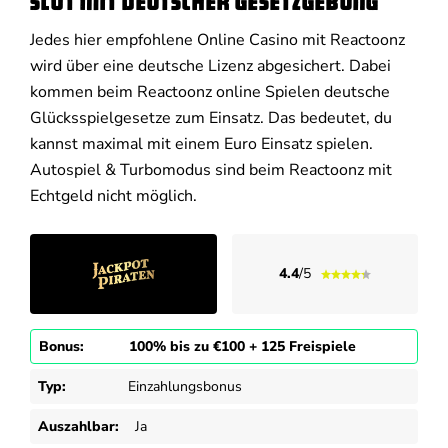
Slot mit deutscher Gesetzgebung
Jedes hier empfohlene Online Casino mit Reactoonz
wird über eine deutsche Lizenz abgesichert. Dabei
kommen beim Reactoonz online Spielen deutsche
Glücksspielgesetze zum Einsatz. Das bedeutet, du
kannst maximal mit einem Euro Einsatz spielen.
Autospiel & Turbomodus sind beim Reactoonz mit
Echtgeld nicht möglich.
4.4
/5
Bonus:
100% bis zu €100 + 125 Freispiele
Typ:
Einzahlungsbonus
Auszahlbar:
Ja