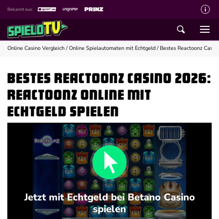
Bekannt aus:
Über spieloTV
Wie wir bewerten
Online Casino Vergleich
/
Online Spielautomaten mit Echtgeld
/
Bestes Reactoonz Casin
Die SpieloTV Crew
Bestes Reactoonz Casino 2026:
Datenschutzerklärung
Reactoonz online mit
Haftungsausschluss für Inhalte
Echtgeld spielen
Affiliate Disclaimer
Schreiber gesucht
Kontakt mit spieloTV
Spielsucht Hilfe
Jetzt mit Echtgeld bei Betano Casino
spielen