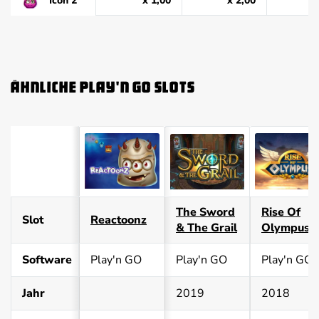
x 1,00
x 2,00
x
Icon 2
Ähnliche Play'n GO Slots
The Sword
Rise Of
Slot
Reactoonz
& The Grail
Olympus
Software
Play'n GO
Play'n GO
Play'n GO
Jahr
2019
2018