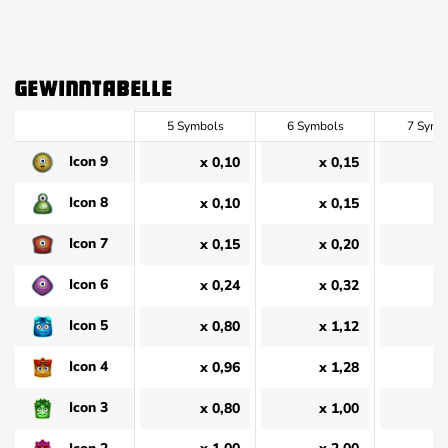
Gewinntabelle
5 Symbols
6 Symbols
7 Symb
Icon 9
x 0,10
x 0,15
x
Icon 8
x 0,10
x 0,15
x
Icon 7
x 0,15
x 0,20
x
Icon 6
x 0,24
x 0,32
x
Icon 5
x 0,80
x 1,12
x
Icon 4
x 0,96
x 1,28
x
Icon 3
x 0,80
x 1,00
x