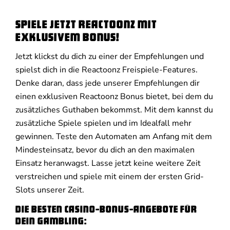
Spiele jetzt Reactoonz mit
exklusivem Bonus!
Jetzt klickst du dich zu einer der Empfehlungen und
spielst dich in die Reactoonz Freispiele-Features.
Denke daran, dass jede unserer Empfehlungen dir
einen exklusiven Reactoonz Bonus bietet, bei dem du
zusätzliches Guthaben bekommst. Mit dem kannst du
zusätzliche Spiele spielen und im Idealfall mehr
gewinnen. Teste den Automaten am Anfang mit dem
Mindesteinsatz, bevor du dich an den maximalen
Einsatz heranwagst. Lasse jetzt keine weitere Zeit
verstreichen und spiele mit einem der ersten Grid-
Slots unserer Zeit.
Die besten Casino-Bonus-Angebote für
dein Gambling: