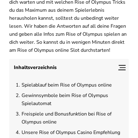
dich warten und mit welchen Rise of Olympus Tricks
du das Maximum aus deinem Spielerlebnis
herausholen kannst, solltest du unbedingt weiter
lesen. Wir haben die Antworten auf all deine Fragen
und geben alle Infos zum Rise of Olympus spielen an
dich weiter. So kannst du in wenigen Minuten direkt
am Rise of Olympus online Slot durchstarten!
Inhaltsverzeichnis
Spielablauf beim Rise of Olympus online
Gewinnsymbole beim Rise of Olympus
Spielautomat
Freispiele und Bonusfunktion bei Rise of
Olympus online
Unsere Rise of Olympus Casino Empfehlung