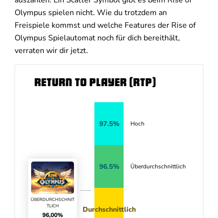
auszahlen. Ein Scatter Symbol gibt es beim Rise of
Olympus spielen nicht. Wie du trotzdem an
Freispiele kommst und welche Features der Rise of
Olympus Spielautomat noch für dich bereithält,
verraten wir dir jetzt.
Return to Player (RTP)
97.5%
Hoch
96.5%
Überdurchschnittlich
ÜBERDURCHSCHNIT
TLICH
Durchschnittlich
96,00%