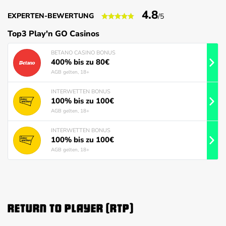
4.8
EXPERTEN-BEWERTUNG
/5
Top3 Play'n GO Casinos
BETANO CASINO BONUS
400% bis zu 80€
AGB gelten, 18+
INTERWETTEN BONUS
100% bis zu 100€
AGB gelten, 18+
INTERWETTEN BONUS
100% bis zu 100€
AGB gelten, 18+
Return to Player (RTP)