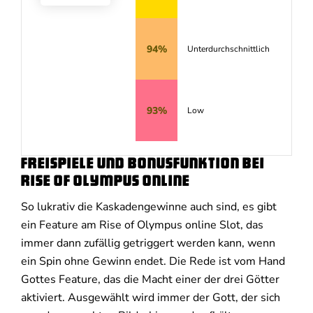
94%
Unterdurchschnittlich
93%
Low
Freispiele und Bonusfunktion bei
Rise of Olympus online
So lukrativ die Kaskadengewinne auch sind, es gibt
ein Feature am Rise of Olympus online Slot, das
immer dann zufällig getriggert werden kann, wenn
ein Spin ohne Gewinn endet. Die Rede ist vom Hand
Gottes Feature, das die Macht einer der drei Götter
aktiviert. Ausgewählt wird immer der Gott, der sich