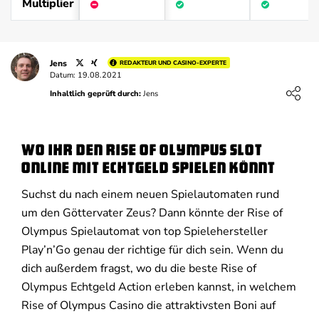
Multiplier
Jens
REDAKTEUR UND CASINO-EXPERTE
Datum: 19.08.2021
Loading ...
Inhaltlich geprüft durch:
Jens
Wo ihr den Rise of Olympus Slot
online mit Echtgeld spielen könnt
Suchst du nach einem neuen Spielautomaten rund
um den Göttervater Zeus? Dann könnte der Rise of
Olympus Spielautomat von top Spielehersteller
Play’n’Go genau der richtige für dich sein. Wenn du
dich außerdem fragst, wo du die beste Rise of
Olympus Echtgeld Action erleben kannst, in welchem
Rise of Olympus Casino die attraktivsten Boni auf