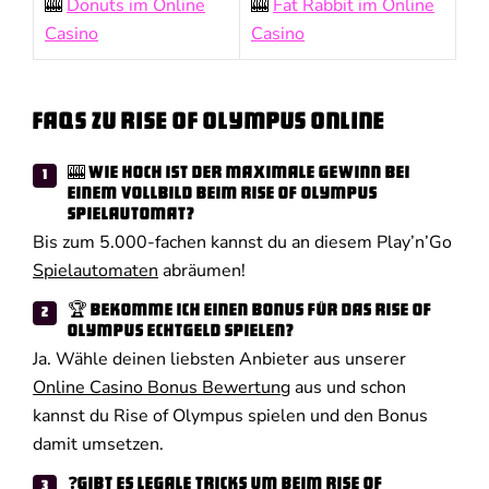
🎰
Donuts im Online
🎰
Fat Rabbit im Online
Casino
Casino
FAQs zu Rise of Olympus online
🎰 Wie hoch ist der maximale Gewinn bei
einem Vollbild beim Rise of Olympus
Spielautomat?
Bis zum 5.000-fachen kannst du an diesem Play’n’Go
Spielautomaten
abräumen!
🏆 Bekomme ich einen Bonus für das Rise of
Olympus Echtgeld spielen?
Ja. Wähle deinen liebsten Anbieter aus unserer
Online Casino Bonus Bewertung
aus und schon
kannst du Rise of Olympus spielen und den Bonus
damit umsetzen.
❓Gibt es legale Tricks um beim Rise of