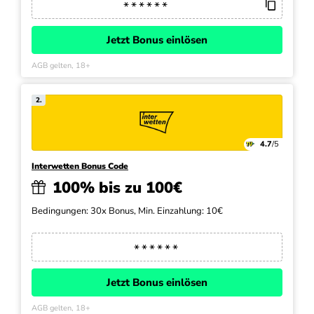
Jetzt Bonus einlösen
AGB gelten, 18+
2.
4.7
/5
Interwetten Bonus Code
100% bis zu 100€
Bedingungen: 30x Bonus, Min. Einzahlung: 10€
Jetzt Bonus einlösen
AGB gelten, 18+