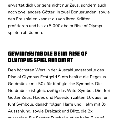
erwartet dich übrigens nicht nur Zeus, sondern auch
noch zwei andere Götter. In zwei Bonusrunden, sowie
den Freispielen kannst du von ihren Kräften
profitieren und bis zu 5.000x beim Rise of Olympus
spielen abräumen.
Gewinnsymbole beim Rise of
Olympus Spielautomat
Den höchsten Wert in der Auszahlungstabelle des
Rise of Olympus Echtgeld Slots besitzt die Pegasus
Goldmünze mit 50x für fünf gleiche Symbole. Die
Goldmünze ist gleichzeitig das Wild-Symbol. Die drei
Götter Zeus, Hades und Poseidon zahlen 10x aus für
fünf Symbole, danach folgen Harfe und Helm mit 3x
Auszahlung, sowie Dreizack und Blitz, die 2x