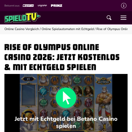
Bekannt aus:
Über spieloTV
Wie wir bewerten
Online Casino Vergleich
/
Online Spielautomaten mit Echtgeld
/
Rise of Olympus Online
Die SpieloTV Crew
Rise of Olympus Online
Datenschutzerklärung
Casino 2026: Jetzt kostenlos
Haftungsausschluss für Inhalte
& mit Echtgeld spielen
Affiliate Disclaimer
Schreiber gesucht
Kontakt mit spieloTV
Spielsucht Hilfe
Jetzt mit Echtgeld bei Betano Casino
spielen