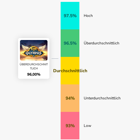
97.5%
Hoch
96.5%
Überdurchschnittlich
ÜBERDURCHSCHNIT
TLICH
Durchschnittlich
96,00%
94%
Unterdurchschnittlich
93%
Low