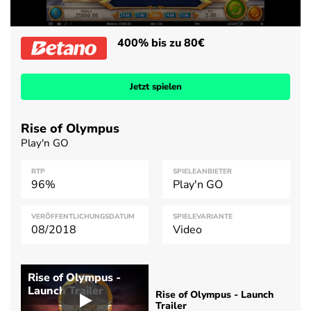
400% bis zu 80€
Deals
News
Jetzt spielen
Rise of Olympus
Play'n GO
RTP
SPIELEANBIETER
96%
Play'n GO
VERÖFFENTLICHUNGS­DATUM
SPIELEVARIANTE
08/2018
Video
Rise of Olympus -
Launch Trailer
Rise of Olympus - Launch
Trailer