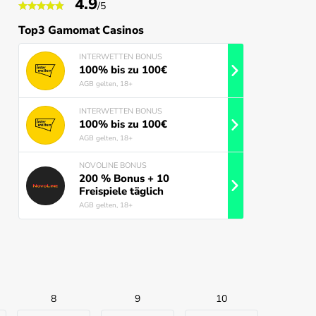
4.9
/5
Top3 Gamomat Casinos
INTERWETTEN BONUS
100% bis zu 100€
AGB gelten, 18+
INTERWETTEN BONUS
100% bis zu 100€
AGB gelten, 18+
NOVOLINE BONUS
200 % Bonus + 10
Freispiele täglich
AGB gelten, 18+
8
9
10