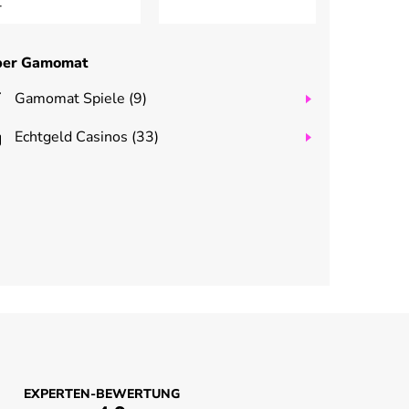
-
Paysafecard Online Casinos
15 EURO Casino Bonus ohne Einzahlung
Wettanbieter mit Paysafecard
Beliebte Ratgeber:
Klarna Online Casinos
20 EURO Casino Bonus ohne Einzahlung
ber Gamomat
Neteller Online Casinos
25 EURO Casino Bonus ohne Einzahlung
Sportwetten Tipps (aktuell & kostenlos)
Gamomat Spiele (9)
Echtgeld Casinos (33)
Muchbetter Online Casinos
30 EURO Casino Bonus ohne Einzahlung
Sportwetten Strategien
Skrill Online Casinos
35 EURO Casino Bonus ohne Einzahlung
Kombiwetten Strategie
Giropay Online Casinos
50 EURO Casino Bonus ohne Einzahlung
Systemwetten Strategie
Kreditkarten Online Casinos
5 EURO Gratis Casino Startguthaben
Value Bets Erfahrungen & Strategie
Online Casino auf Rechnung
Casino Startguthaben ohne Einzahlung
Surebets Erfahrungen & Strategie
Casino mit Banküberweisung
Unbekannte Online Casinos mit Bonus ohne Einzahlung
EXPERTEN-BEWERTUNG