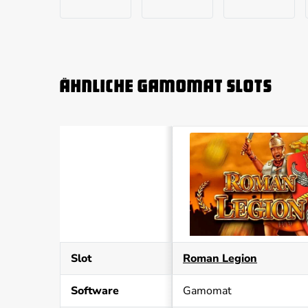
Ähnliche Gamomat Slots
Slot
Roman Legion
Software
Gamomat