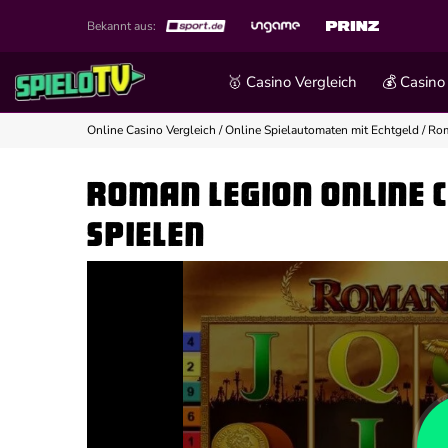
Bekannt aus:
🥇 Casino Vergleich
💰 Casino
Online Casino Vergleich
/
Online Spielautomaten mit Echtgeld
/
Rom
Top10 Spielotheken
Top10 Spielotheken Bonus Codes
🥇 Casinos:
🥇 Casinos:
🎰 Weitere Spiele-Hersteller:
Top 15 Wettanbieter
Roman Legion Online C
01.
01.
01.
Novoline Casinos mit PayPal
Merkur Casinos mit PayPal
Gamomat Online Casinos
Betano Casino Erfahrungen
Betano Casino Bonus Code
Betano Casino Erfahrungen
spielen
02.
02.
02.
Interwetten Erfahrungen
Interwetten Bonus Code
Betano Erfahrungen
Novoline Casinos mit Paysafe
Merkur Casinos mit Paysafe
NetEnt Online Casinos
03.
03.
03.
SlotMagie Erfahrungen
SlotMagie Bonus Code
Interwetten Erfahrungen
Novoline Casino Tricks
Merkur Casinos mit 5€ Einzahlung
Pragmatic Play Online Casinos
04.
04.
04.
Novoline Erfahrungen
Novoline Bonus Code
Bwin Erfahrungen
Novoline Casino Apps
Neue Merkur Casinos
Neueste Spielautomaten
05.
05.
05.
bet-at-home Erfahrungen
bet-at-home Bonus Code
bet-at-home Erfahrungen
Book of Ra Deluxe Casinos
Merkur Casino Apps
Casinos & Slots mit hoher RTP
06.
06.
06.
Jokerstar Erfahrungen
Jokerstar Bonus Code
NEO.bet Erfahrungen