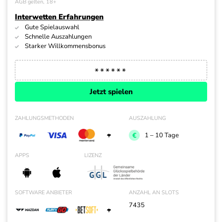
AGB gelten, 18+
Interwetten Erfahrungen
Gute Spielauswahl
Schnelle Auszahlungen
Starker Willkommensbonus
Jetzt spielen
ZAHLUNGSMETHODEN
AUSZAHLUNG
+
1 – 10 Tage
APPS
LIZENZ
SOFTWARE ANBIETER
ANZAHL AN SLOTS
7435
+