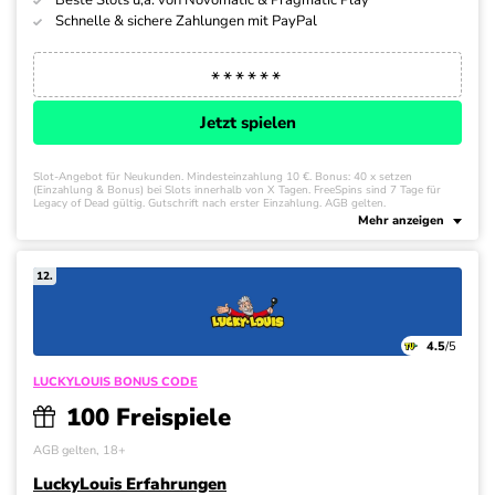
Beste Slots u,a. von Novomatic & Pragmatic Play
Schnelle & sichere Zahlungen mit PayPal
Jetzt spielen
Slot-Angebot für Neukunden. Mindesteinzahlung 10 €. Bonus: 40 x setzen
(Einzahlung & Bonus) bei Slots innerhalb von X Tagen. FreeSpins sind 7 Tage für
Legacy of Dead gültig. Gutschrift nach erster Einzahlung. AGB gelten.
Mehr anzeigen
12.
4.5
/5
LUCKYLOUIS BONUS CODE
100 Freispiele
AGB gelten, 18+
LuckyLouis Erfahrungen