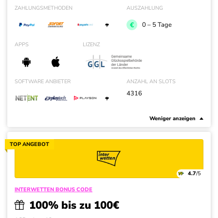
ZAHLUNGSMETHODEN
AUSZAHLUNG
+
0 – 5 Tage
APPS
LIZENZ
SOFTWARE ANBIETER
ANZAHL AN SLOTS
4316
+
Weniger anzeigen
TOP ANGEBOT
4.7
/5
INTERWETTEN BONUS CODE
100% bis zu 100€