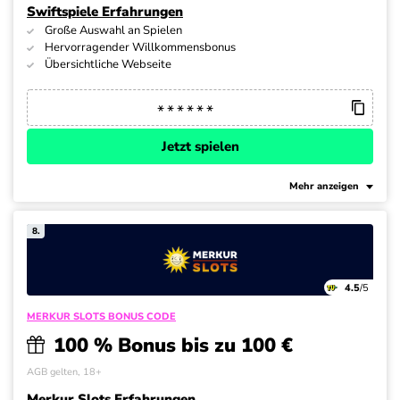
Swiftspiele Erfahrungen
Große Auswahl an Spielen
Hervorragender Willkommensbonus
Übersichtliche Webseite
Jetzt spielen
Mehr anzeigen
8.
4.5
/5
MERKUR SLOTS BONUS CODE
100 % Bonus bis zu 100 €
AGB gelten, 18+
Merkur Slots Erfahrungen