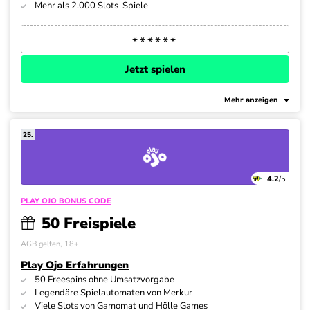
Mehr als 2.000 Slots-Spiele
Jetzt spielen
Mehr anzeigen
25.
4.2
/5
PLAY OJO BONUS CODE
50 Freispiele
AGB gelten, 18+
Play Ojo Erfahrungen
50 Freespins ohne Umsatzvorgabe
Legendäre Spielautomaten von Merkur
Viele Slots von Gamomat und Hölle Games