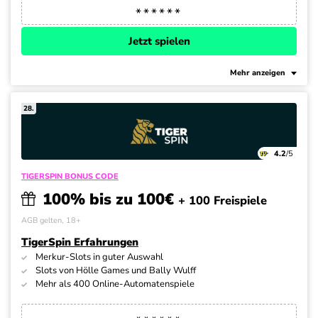
Jetzt spielen
Mehr anzeigen
28.
4.2
/5
TIGERSPIN BONUS CODE
100% bis zu 100€
+ 100 Freispiele
AGB gelten, 18+
TigerSpin Erfahrungen
Merkur-Slots in guter Auswahl
Slots von Hölle Games und Bally Wulff
Mehr als 400 Online-Automatenspiele