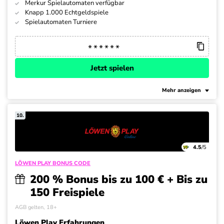
Merkur Spielautomaten verfügbar
Knapp 1.000 Echtgeldspiele
Spielautomaten Turniere
Jetzt spielen
Mehr anzeigen
10.
4.5
/5
LÖWEN PLAY BONUS CODE
200 % Bonus bis zu 100 € + Bis zu
150 Freispiele
AGB gelten, 18+
Löwen Play Erfahrungen