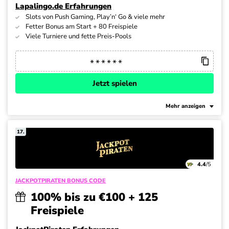
Lapalingo.de Erfahrungen
Slots von Push Gaming, Play’n‘ Go & viele mehr
Fetter Bonus am Start + 80 Freispiele
Viele Turniere und fette Preis-Pools
Jetzt spielen
Mehr anzeigen
17.
4.4
/5
JACKPOTPIRATEN BONUS CODE
100% bis zu €100 + 125
Freispiele