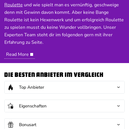
Roulette
und wie spielt man es vernünftig, geschweige
denn mit Gewinn davon kommt. Aber keine Bange
Deals
News
Roulette ist kein Hexenwerk und um erfolgreich Roulette
zu spielen musst du keine Wunder vollbringen. Unser
Experten Team steht dir im folgenden gern mit ihrer
Erfahrung zu Seite.
Read More
Die besten Anbieter im Vergleich
Top Anbieter
Eigenschaften
Bonusart