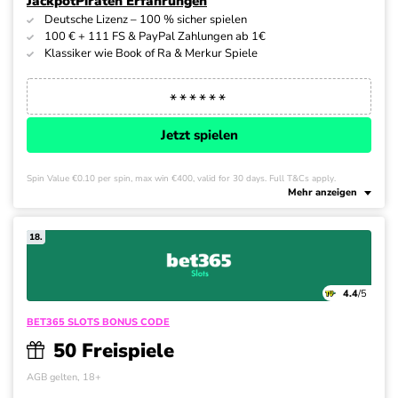
JackpotPiraten Erfahrungen
Deutsche Lizenz – 100 % sicher spielen
100 € + 111 FS & PayPal Zahlungen ab 1€
Klassiker wie Book of Ra & Merkur Spiele
Jetzt spielen
Spin Value €0.10 per spin, max win €400, valid for 30 days. Full T&Cs apply.
Mehr anzeigen
18.
4.4
/5
BET365 SLOTS BONUS CODE
50 Freispiele
AGB gelten, 18+