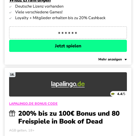
Wildz Erfahrungen
Deutsche Lizenz vorhanden
Viele verschiedene Games!
Loyalty + Mitglieder erhalten bis zu 20% Cashback
Jetzt spielen
Mehr anzeigen
16.
4.4
/5
LAPALINGO.DE BONUS CODE
200% bis zu 100€ Bonus und 80
Freispiele in Book of Dead
AGB gelten, 18+