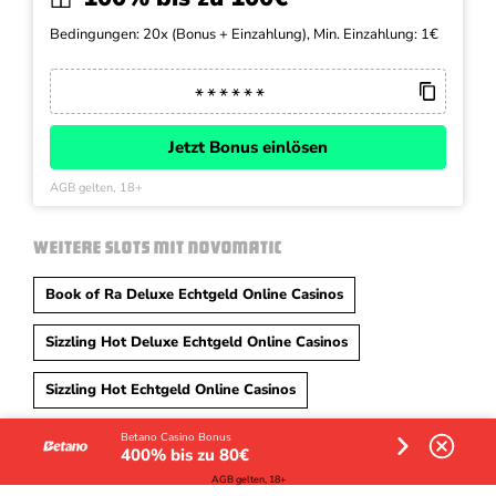
Bedingungen: 20x (Bonus + Einzahlung), Min. Einzahlung: 1€
Jetzt Bonus einlösen
AGB gelten, 18+
WEITERE SLOTS MIT NOVOMATIC
Book of Ra Deluxe Echtgeld Online Casinos
Sizzling Hot Deluxe Echtgeld Online Casinos
Sizzling Hot Echtgeld Online Casinos
Lord of the Ocean Echtgeld Online Casinos
Betano Casino Bonus
400% bis zu 80€
AGB gelten, 18+
Dolphin's Pearl Echtgeld Online Casinos