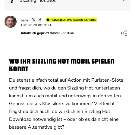
Sizzling Hot Slot
Jens
REDAKTEUR UND CASINO-EXPERTE
Datum: 28.08.2021
Loading ...
Inhaltlich geprüft durch:
Christian
Wo ihr Sizzling Hot mobil spielen
könnt
Du stehst einfach total auf Action mit Puristen-Slots
und fragst dich, wo du den Sizzling Hot runterladen
kannst, um auch mobil und unterwegs in den vollen
Genuss dieses Klassikers zu kommen? Vielleicht
fragst du dich auch, ob wirklich ein Sizzling Hot
Download notwendig ist – oder ob es da nicht eine
bessere Alternative gibt?