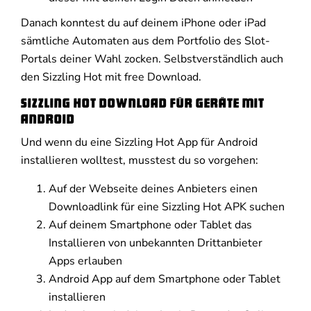
Danach konntest du auf deinem iPhone oder iPad
sämtliche Automaten aus dem Portfolio des Slot-
Portals deiner Wahl zocken. Selbstverständlich auch
den Sizzling Hot mit free Download.
Sizzling Hot Download für Geräte mit
Android
Und wenn du eine Sizzling Hot App für Android
installieren wolltest, musstest du so vorgehen:
Auf der Webseite deines Anbieters einen
Downloadlink für eine Sizzling Hot APK suchen
Auf deinem Smartphone oder Tablet das
Installieren von unbekannten Drittanbieter
Apps erlauben
Android App auf dem Smartphone oder Tablet
installieren