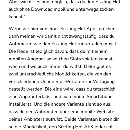
Aber wie ist es nun möglich, dass du den Sizzling Hot
auch ohne Download mobil und unterwegs zocken
kannst?
Wenn wir hier von einer Sizzling Hot App sprechen,
dann meinen wir damit nicht zwangsläufig, dass du
Automaten wie den Sizzling Hot runterladen musst.
Die Rede ist lediglich davon, dass du mit einem
mobilen Angebot an solchen Slots spielen kannst,
wann und wo auch immer du willst. Dafür gibt es
zwei unterschiedliche Möglichkeiten, die von den
verschiedenen Online Slot-Portalen zur Verfügung
gestellt werden. Die eine wäre, dass du tatsächlich
eine App runterlädst und auf deinem Smartphone
installierst. Und die andere Variante sieht so aus,
dass du den Automaten über eine mobile Website
deines Anbieters aufrufst. Beide Varianten bieten dir
so die Möglichkeit, den Sizzling Hot APK jederzeit