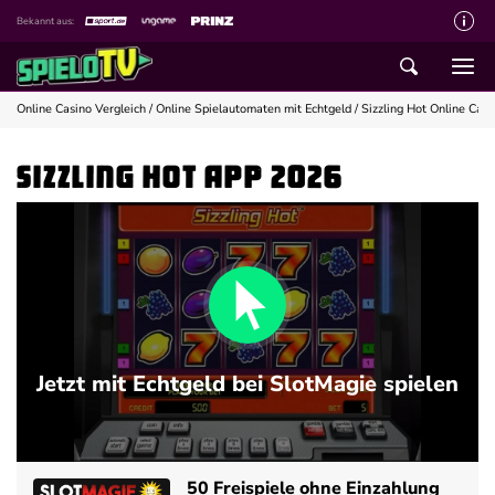
Bekannt aus:
Über spieloTV
Wie wir bewerten
Online Casino Vergleich
/
Online Spielautomaten mit Echtgeld
/
Sizzling Hot Online Cas
Die SpieloTV Crew
Sizzling Hot App 2026
Datenschutzerklärung
Haftungsausschluss für Inhalte
Affiliate Disclaimer
Schreiber gesucht
Kontakt mit spieloTV
Jetzt mit Echtgeld bei SlotMagie spielen
Spielsucht Hilfe
50 Freispiele ohne Einzahlung