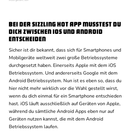
AGB gelten, 18+
Bei der Sizzling Hot App musstest du
dich zwischen iOS und Android
entscheiden
Sicher ist dir bekannt, dass sich für Smartphones und
Mobilgeräte weltweit zwei große Betriebssysteme
durchgesetzt haben. Einerseits Apple mit dem iOS
Betriebssystem. Und andererseits Google mit dem
Android Betriebssystem. Nun ist es eben so, dass du
hier nicht mehr wirklich vor die Wahl gestellt wirst,
wenn du dich einmal für ein Smartphone entschieden
hast. iOS läuft ausschließlich auf Geräten von Apple,
während du sämtliche Android Apps eben nur auf
Geräten nutzen kannst, die mit dem Android
Betriebssystem laufen.