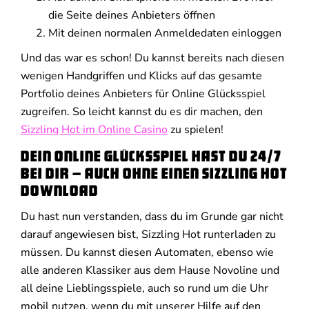
die Seite deines Anbieters öffnen
Mit deinen normalen Anmeldedaten einloggen
Und das war es schon! Du kannst bereits nach diesen
wenigen Handgriffen und Klicks auf das gesamte
Portfolio deines Anbieters für Online Glücksspiel
zugreifen. So leicht kannst du es dir machen, den
Sizzling Hot im Online Casino
zu spielen!
Dein Online Glücksspiel hast du 24/7
bei dir – auch ohne einen Sizzling Hot
Download
Du hast nun verstanden, dass du im Grunde gar nicht
darauf angewiesen bist, Sizzling Hot runterladen zu
müssen. Du kannst diesen Automaten, ebenso wie
alle anderen Klassiker aus dem Hause Novoline und
all deine Lieblingsspiele, auch so rund um die Uhr
mobil nutzen, wenn du mit unserer Hilfe auf den