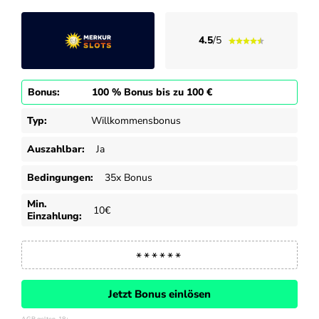
4.5
/5
Bonus:
100 % Bonus bis zu 100 €
Typ:
Willkommensbonus
Auszahlbar:
Ja
Bedingungen:
35x Bonus
Min.
10€
Einzahlung:
Jetzt Bonus einlösen