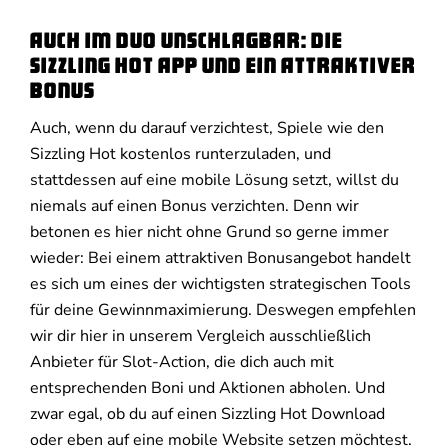
Auch im Duo unschlagbar: Die
Sizzling Hot App und ein attraktiver
Bonus
Auch, wenn du darauf verzichtest, Spiele wie den
Sizzling Hot kostenlos runterzuladen, und
stattdessen auf eine mobile Lösung setzt, willst du
niemals auf einen Bonus verzichten. Denn wir
betonen es hier nicht ohne Grund so gerne immer
wieder: Bei einem attraktiven Bonusangebot handelt
es sich um eines der wichtigsten strategischen Tools
für deine Gewinnmaximierung. Deswegen empfehlen
wir dir hier in unserem Vergleich ausschließlich
Anbieter für Slot-Action, die dich auch mit
entsprechenden Boni und Aktionen abholen. Und
zwar egal, ob du auf einen Sizzling Hot Download
oder eben auf eine mobile Website setzen möchtest.