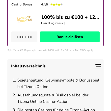
Casino Bonus
4.4
/5
100% bis zu €100 + 125 Freispiele
Einzahlungsbonus
|
Bonus einlösen
Spin Value €0.10 per spin, max win €400, valid for 30 days. Full T&Cs apply.
Inhaltsverzeichnis
Spielanleitung, Gewinnsymbole & Bonusspiel
bei Tizona Online
Auszahlungsquote & Risikospiel bei der
Tizona Online Casino-Action
Die besten Casinos für deine Tizona-Action