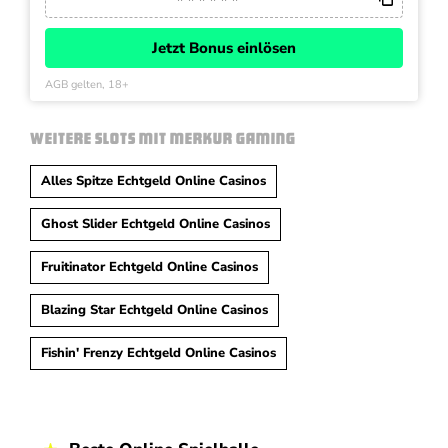
Jetzt Bonus einlösen
AGB gelten, 18+
WEITERE SLOTS MIT MERKUR GAMING
Alles Spitze Echtgeld Online Casinos
Ghost Slider Echtgeld Online Casinos
Fruitinator Echtgeld Online Casinos
Blazing Star Echtgeld Online Casinos
Fishin' Frenzy Echtgeld Online Casinos