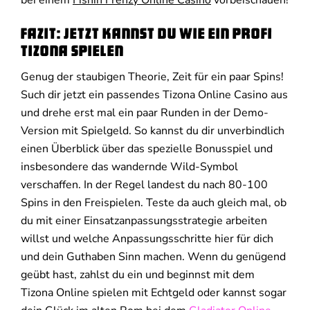
bei einem
Fishin Frenzy Online Casino
vorbeischauen!
Fazit: Jetzt kannst du wie ein Profi
Tizona spielen
Genug der staubigen Theorie, Zeit für ein paar Spins!
Such dir jetzt ein passendes Tizona Online Casino aus
und drehe erst mal ein paar Runden in der Demo-
Version mit Spielgeld. So kannst du dir unverbindlich
einen Überblick über das spezielle Bonusspiel und
insbesondere das wandernde Wild-Symbol
verschaffen. In der Regel landest du nach 80-100
Spins in den Freispielen. Teste da auch gleich mal, ob
du mit einer Einsatzanpassungsstrategie arbeiten
willst und welche Anpassungsschritte hier für dich
und dein Guthaben Sinn machen. Wenn du genügend
geübt hast, zahlst du ein und beginnst mit dem
Tizona Online spielen mit Echtgeld oder kannst sogar