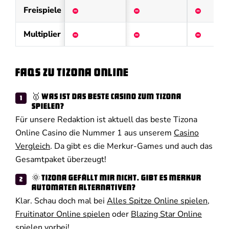
Freispiele
Multiplier
FAQs zu Tizona Online
🥇 Was ist das beste Casino zum Tizona
spielen?
Für unsere Redaktion ist aktuell das beste Tizona
Online Casino die Nummer 1 aus unserem
Casino
Vergleich
. Da gibt es die Merkur-Games und auch das
Gesamtpaket überzeugt!
🌞 Tizona gefällt mir nicht. Gibt es Merkur
Automaten Alternativen?
Klar. Schau doch mal bei
Alles Spitze Online spielen
,
Fruitinator Online spielen
oder
Blazing Star Online
spielen
vorbei!