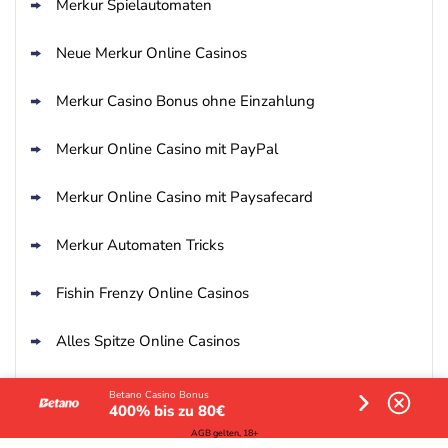
Merkur Spielautomaten
Neue Merkur Online Casinos
Merkur Casino Bonus ohne Einzahlung
Merkur Online Casino mit PayPal
Merkur Online Casino mit Paysafecard
Merkur Automaten Tricks
Fishin Frenzy Online Casinos
Alles Spitze Online Casinos
Tizona Online Casinos
Betano Casino Bonus
400% bis zu 80€
AGB gelten, 18+
Blazing Star Online Casinos