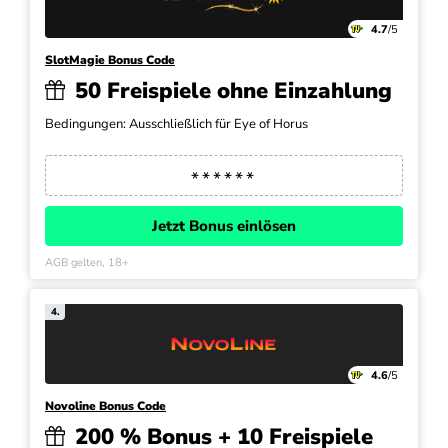
4.7
/5
SlotMagie Bonus Code
50 Freispiele ohne Einzahlung
Bedingungen: Ausschließlich für Eye of Horus
Jetzt Bonus einlösen
AGB gelten, 18+
4.
4.6
/5
Novoline Bonus Code
200 % Bonus + 10 Freispiele