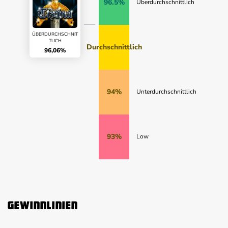
96.5%
Überdurchschnittlich
ÜBERDURCHSCHNIT
TLICH
Durchschnittlich
96,06%
94%
Unterdurchschnittlich
93%
Low
Gewinnlinien