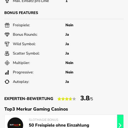
Max. Einsatz pro Linie
1
BONUS FEATURES
Freispiele:
Nein
Bonus Rounds:
Ja
Wild Symbol:
Ja
Scatter Symbol:
Ja
Multiplier:
Nein
Progressive:
Nein
Autoplay:
Ja
3.8
EXPERTEN-BEWERTUNG
/5
Top3 Merkur Gaming Casinos
SLOTMAGIE BONUS
50 Freispiele ohne Einzahlung