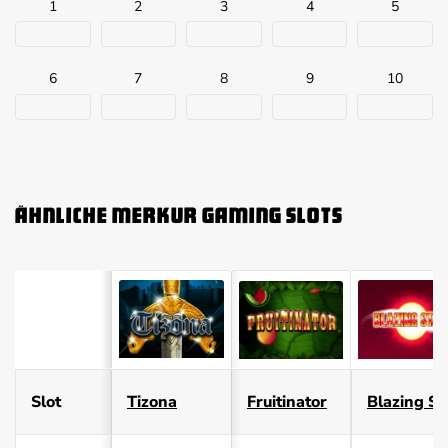
1
2
3
4
5
6
7
8
9
10
Ähnliche Merkur Gaming Slots
Slot
Tizona
Fruitinator
Blazing St