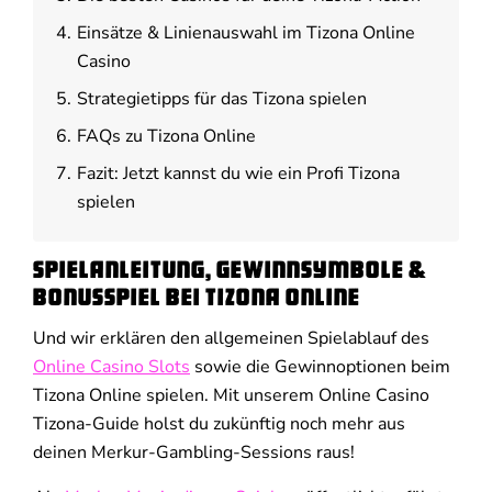
Einsätze & Linienauswahl im Tizona Online
Casino
Strategietipps für das Tizona spielen
FAQs zu Tizona Online
Fazit: Jetzt kannst du wie ein Profi Tizona
spielen
Spielanleitung, Gewinnsymbole &
Bonusspiel bei Tizona Online
Und wir erklären den allgemeinen Spielablauf des
Online Casino Slots
sowie die Gewinnoptionen beim
Tizona Online spielen. Mit unserem Online Casino
Tizona-Guide holst du zukünftig noch mehr aus
deinen Merkur-Gambling-Sessions raus!