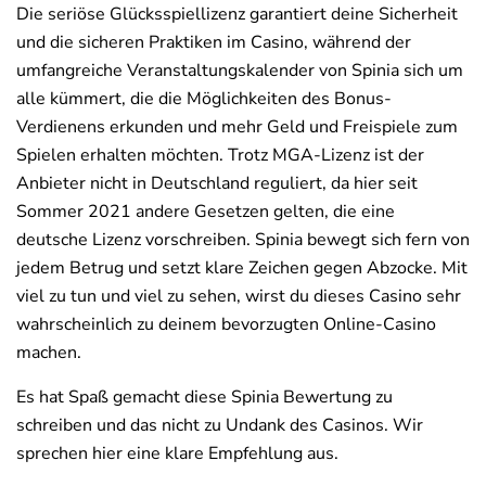
Die seriöse Glücksspiellizenz garantiert deine Sicherheit
und die sicheren Praktiken im Casino, während der
umfangreiche Veranstaltungskalender von Spinia sich um
alle kümmert, die die Möglichkeiten des Bonus-
Verdienens erkunden und mehr Geld und Freispiele zum
Spielen erhalten möchten. Trotz MGA-Lizenz ist der
Anbieter nicht in Deutschland reguliert, da hier seit
Sommer 2021 andere Gesetzen gelten, die eine
deutsche Lizenz vorschreiben. Spinia bewegt sich fern von
jedem Betrug und setzt klare Zeichen gegen Abzocke. Mit
viel zu tun und viel zu sehen, wirst du dieses Casino sehr
wahrscheinlich zu deinem bevorzugten Online-Casino
machen.
Es hat Spaß gemacht diese Spinia Bewertung zu
schreiben und das nicht zu Undank des Casinos. Wir
sprechen hier eine klare Empfehlung aus.