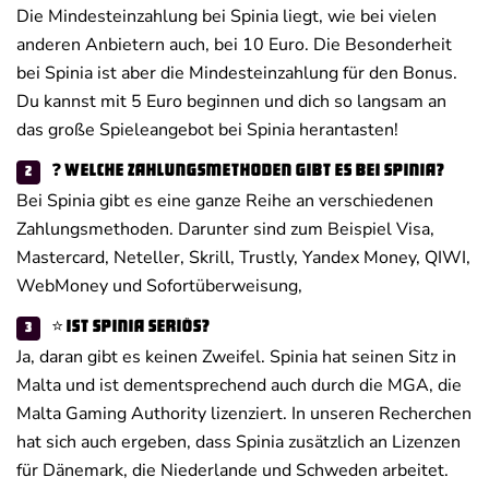
Die Mindesteinzahlung bei Spinia liegt, wie bei vielen
anderen Anbietern auch, bei 10 Euro. Die Besonderheit
bei Spinia ist aber die Mindesteinzahlung für den Bonus.
Du kannst mit 5 Euro beginnen und dich so langsam an
das große Spieleangebot bei Spinia herantasten!
❓ Welche Zahlungsmethoden gibt es bei Spinia?
Bei Spinia gibt es eine ganze Reihe an verschiedenen
Zahlungsmethoden. Darunter sind zum Beispiel Visa,
Mastercard, Neteller, Skrill, Trustly, Yandex Money, QIWI,
WebMoney und Sofortüberweisung,
⭐ Ist Spinia seriös?
Ja, daran gibt es keinen Zweifel. Spinia hat seinen Sitz in
Malta und ist dementsprechend auch durch die MGA, die
Malta Gaming Authority lizenziert. In unseren Recherchen
hat sich auch ergeben, dass Spinia zusätzlich an Lizenzen
für Dänemark, die Niederlande und Schweden arbeitet.