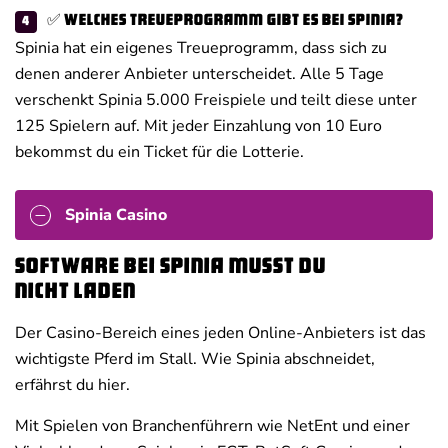
✅ Welches Treueprogramm gibt es bei Spinia?
Spinia hat ein eigenes Treueprogramm, dass sich zu
denen anderer Anbieter unterscheidet. Alle 5 Tage
verschenkt Spinia 5.000 Freispiele und teilt diese unter
125 Spielern auf. Mit jeder Einzahlung von 10 Euro
bekommst du ein Ticket für die Lotterie.
Spinia Casino
Software bei Spinia musst du
nicht laden
Der Casino-Bereich eines jeden Online-Anbieters ist das
wichtigste Pferd im Stall. Wie Spinia abschneidet,
erfährst du hier.
Mit Spielen von Branchenführern wie NetEnt und einer