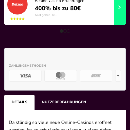
Betano Casino Erfahrungen
400% bis zu 80€
AGB gelten, 18+
Deals
News
ZAHLUNGSMETHODEN
+
DETAILS
NUTZERERFAHRUNGEN
Da ständig so viele neue Online-Casinos eröffnet
werden, ist es schwierig zu wissen, welche deine