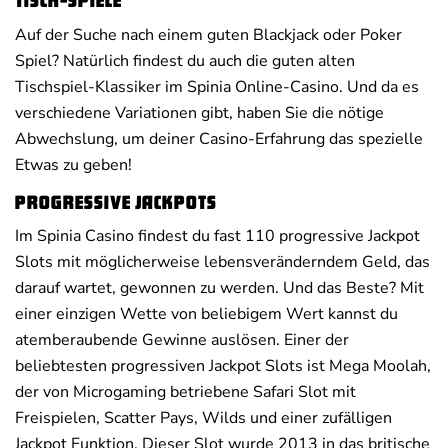
Tisch-Spiele
Auf der Suche nach einem guten Blackjack oder Poker
Spiel? Natürlich findest du auch die guten alten
Tischspiel-Klassiker im Spinia Online-Casino. Und da es
verschiedene Variationen gibt, haben Sie die nötige
Abwechslung, um deiner Casino-Erfahrung das spezielle
Etwas zu geben!
Progressive Jackpots
Im Spinia Casino findest du fast 110 progressive Jackpot
Slots mit möglicherweise lebensveränderndem Geld, das
darauf wartet, gewonnen zu werden. Und das Beste? Mit
einer einzigen Wette von beliebigem Wert kannst du
atemberaubende Gewinne auslösen. Einer der
beliebtesten progressiven Jackpot Slots ist Mega Moolah,
der von Microgaming betriebene Safari Slot mit
Freispielen, Scatter Pays, Wilds und einer zufälligen
Jackpot Funktion. Dieser Slot wurde 2013 in das britische