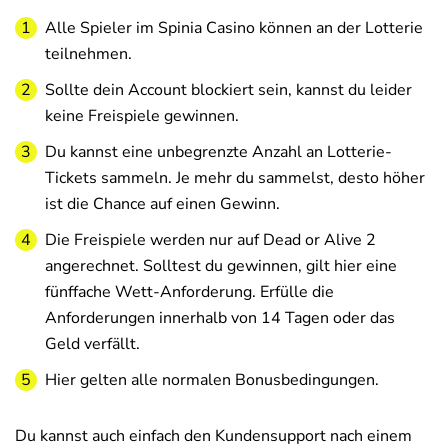
Alle Spieler im Spinia Casino können an der Lotterie
teilnehmen.
Sollte dein Account blockiert sein, kannst du leider
keine Freispiele gewinnen.
Du kannst eine unbegrenzte Anzahl an Lotterie-
Tickets sammeln. Je mehr du sammelst, desto höher
ist die Chance auf einen Gewinn.
Die Freispiele werden nur auf Dead or Alive 2
angerechnet. Solltest du gewinnen, gilt hier eine
fünffache Wett-Anforderung. Erfülle die
Anforderungen innerhalb von 14 Tagen oder das
Geld verfällt.
Hier gelten alle normalen Bonusbedingungen.
Du kannst auch einfach den Kundensupport nach einem