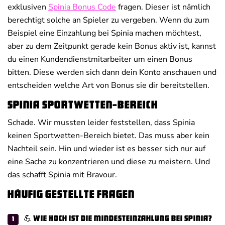
exklusiven
Spinia Bonus Code
fragen. Dieser ist nämlich
berechtigt solche an Spieler zu vergeben. Wenn du zum
Beispiel eine Einzahlung bei Spinia machen möchtest,
aber zu dem Zeitpunkt gerade kein Bonus aktiv ist, kannst
du einen Kundendienstmitarbeiter um einen Bonus
bitten. Diese werden sich dann dein Konto anschauen und
entscheiden welche Art von Bonus sie dir bereitstellen.
Spinia Sportwetten-Bereich
Schade. Wir mussten leider feststellen, dass Spinia
keinen Sportwetten-Bereich bietet. Das muss aber kein
Nachteil sein. Hin und wieder ist es besser sich nur auf
eine Sache zu konzentrieren und diese zu meistern. Und
das schafft Spinia mit Bravour.
Häufig gestellte Fragen
💪 Wie hoch ist die Mindesteinzahlung bei Spinia?