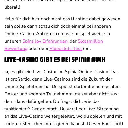
überall!
Falls für dich hier noch nicht das Richtige dabei gewesen
sein sollte dann schau dich doch einmal bei anderen
Online-Casino-Anbietern um wie beispielsweise in
unseren
Spins Joy Erfahrungen
, der
Slotsmillion
Bewertung
oder dem
Videoslots Test
um.
Live-Casino gibt es bei Spinia auch
Ja, es gibt ein Live-Casino im Spinia Online-Casino! Das
ist großartig, denn Live-Casinos sind die Zukunft der
Online-Spielebranche. Du spielst dort mit einem echten
Dealer und anderen Teilnehmern, musst aber nicht aus
dem Haus dafür gehen. Du fragst dich, wie das
funktioniert? Ganz einfach: Du wirst per Live-Streaming
an das Live-Casino weitergeleitet, wo du spielen und mit
anderen Menschen interagieren kannst. Dieser Fortschritt