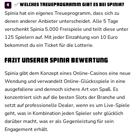
✅ Welches Treueprogramm gibt es bei Spinia?
Spinia hat ein eigenes Treueprogramm, dass sich zu
denen anderer Anbieter unterscheidet. Alle 5 Tage
verschenkt Spinia 5.000 Freispiele und teilt diese unter
125 Spielern auf. Mit jeder Einzahlung von 10 Euro
bekommst du ein Ticket für die Lotterie.
Fazit unserer Spinia Bewertung
Spinia gibt dem Konzept eines Online-Casinos eine neue
Wendung und verwandelt Online-Glücksspiele in eine
ausgefallene und dennoch sichere Art von Spaß. Es
konzentriert sich auf die besten Slots der Branche und
setzt auf professionelle Dealer, wenn es um Live-Spiele
geht, was in Kombination jeden Spieler sehr glücklich
darüber macht, was er als Gegenleistung für sein
Engagement erhält.