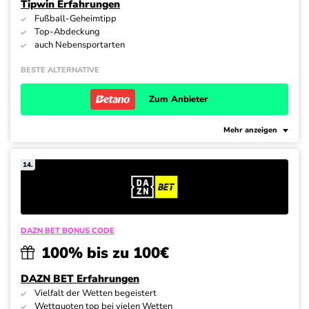
Tipwin Erfahrungen
Fußball-Geheimtipp
Top-Abdeckung
auch Nebensportarten
BESTE ALTERNATIVE
Zum Anbieter
Mehr anzeigen
14.
DAZN BET BONUS CODE
100% bis zu 100€
DAZN BET Erfahrungen
Vielfalt der Wetten begeistert
Wettquoten top bei vielen Wetten