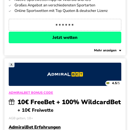
Großes Angebot an verschiedensten Sportarten
Online Sportwetten mit Top Quoten & deutscher Lizenz
Jetzt wetten
Mehr anzeigen
7.
4.5
/5
ADMIRALBET BONUS CODE
10€ FreeBet + 100% WildcardBet
+ 10€ Freiwette
AGB gelten, 18+
AdmiralBet Erfahrungen