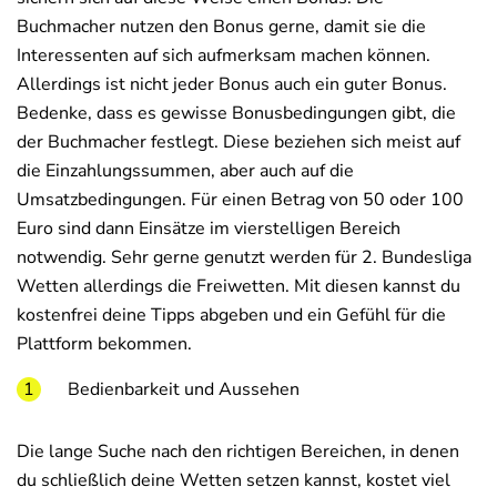
Buchmacher nutzen den Bonus gerne, damit sie die
Interessenten auf sich aufmerksam machen können.
Allerdings ist nicht jeder Bonus auch ein guter Bonus.
Bedenke, dass es gewisse Bonusbedingungen gibt, die
der Buchmacher festlegt. Diese beziehen sich meist auf
die Einzahlungssummen, aber auch auf die
Umsatzbedingungen. Für einen Betrag von 50 oder 100
Euro sind dann Einsätze im vierstelligen Bereich
notwendig. Sehr gerne genutzt werden für 2. Bundesliga
Wetten allerdings die Freiwetten. Mit diesen kannst du
kostenfrei deine Tipps abgeben und ein Gefühl für die
Plattform bekommen.
Bedienbarkeit und Aussehen
Die lange Suche nach den richtigen Bereichen, in denen
du schließlich deine Wetten setzen kannst, kostet viel