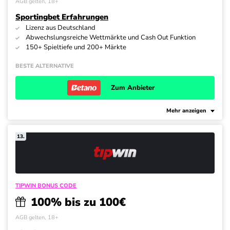
AGB gelten, 18+
Sportingbet Erfahrungen
Lizenz aus Deutschland
Abwechslungsreiche Wettmärkte und Cash Out Funktion
150+ Spieltiefe und 200+ Märkte
BESTE ALTERNATIVE
Zum Anbieter
Mehr anzeigen
13.
TIPWIN BONUS CODE
100% bis zu 100€
AGB gelten, 18+