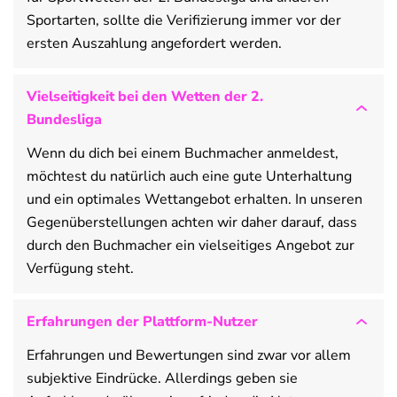
Sportarten, sollte die Verifizierung immer vor der
ersten Auszahlung angefordert werden.
Vielseitigkeit bei den Wetten der 2.
Bundesliga
Wenn du dich bei einem Buchmacher anmeldest,
möchtest du natürlich auch eine gute Unterhaltung
und ein optimales Wettangebot erhalten. In unseren
Gegenüberstellungen achten wir daher darauf, dass
durch den Buchmacher ein vielseitiges Angebot zur
Verfügung steht.
Erfahrungen der Plattform-Nutzer
Erfahrungen und Bewertungen sind zwar vor allem
subjektive Eindrücke. Allerdings geben sie