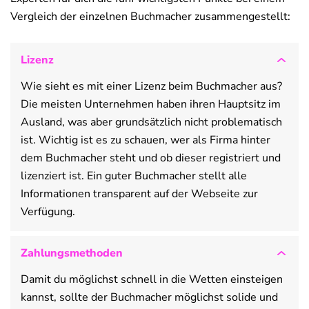
Vergleich der einzelnen Buchmacher zusammengestellt:
Lizenz
Wie sieht es mit einer Lizenz beim Buchmacher aus?
Die meisten Unternehmen haben ihren Hauptsitz im
Ausland, was aber grundsätzlich nicht problematisch
ist. Wichtig ist es zu schauen, wer als Firma hinter
dem Buchmacher steht und ob dieser registriert und
lizenziert ist. Ein guter Buchmacher stellt alle
Informationen transparent auf der Webseite zur
Verfügung.
Zahlungsmethoden
Damit du möglichst schnell in die Wetten einsteigen
kannst, sollte der Buchmacher möglichst solide und