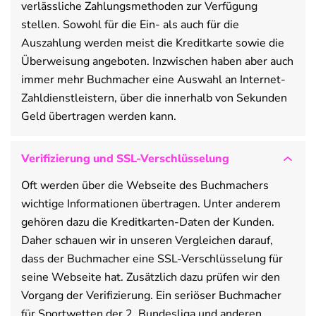
verlässliche Zahlungsmethoden zur Verfügung
stellen. Sowohl für die Ein- als auch für die
Auszahlung werden meist die Kreditkarte sowie die
Überweisung angeboten. Inzwischen haben aber auch
immer mehr Buchmacher eine Auswahl an Internet-
Zahldienstleistern, über die innerhalb von Sekunden
Geld übertragen werden kann.
Verifizierung und SSL-Verschlüsselung
Oft werden über die Webseite des Buchmachers
wichtige Informationen übertragen. Unter anderem
gehören dazu die Kreditkarten-Daten der Kunden.
Daher schauen wir in unseren Vergleichen darauf,
dass der Buchmacher eine SSL-Verschlüsselung für
seine Webseite hat. Zusätzlich dazu prüfen wir den
Vorgang der Verifizierung. Ein seriöser Buchmacher
für Sportwetten der 2. Bundesliga und anderen