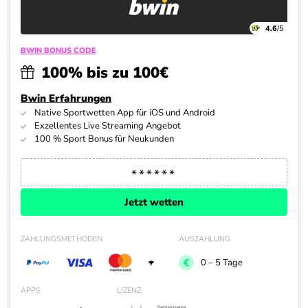
4.6
/5
BWIN BONUS CODE
100% bis zu 100€
Bwin Erfahrungen
Native Sportwetten App für iOS und Android
Exzellentes Live Streaming Angebot
100 % Sport Bonus für Neukunden
Jetzt wetten
ZAHLUNGSMETHODEN
AUSZAHLUNG
+
0 – 5 Tage
APPS
LIZENZ