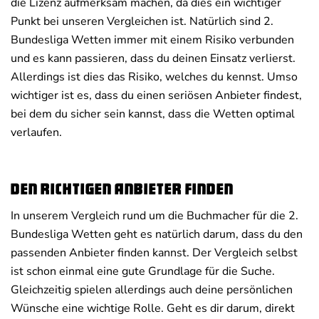
die Lizenz aufmerksam machen, da dies ein wichtiger
Punkt bei unseren Vergleichen ist. Natürlich sind 2.
Bundesliga Wetten immer mit einem Risiko verbunden
und es kann passieren, dass du deinen Einsatz verlierst.
Allerdings ist dies das Risiko, welches du kennst. Umso
wichtiger ist es, dass du einen seriösen Anbieter findest,
bei dem du sicher sein kannst, dass die Wetten optimal
verlaufen.
Den richtigen Anbieter finden
In unserem Vergleich rund um die Buchmacher für die 2.
Bundesliga Wetten geht es natürlich darum, dass du den
passenden Anbieter finden kannst. Der Vergleich selbst
ist schon einmal eine gute Grundlage für die Suche.
Gleichzeitig spielen allerdings auch deine persönlichen
Wünsche eine wichtige Rolle. Geht es dir darum, direkt