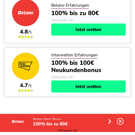
Betano Erfahrungen
100% bis zu 80€
AGB gelten, 18+
Jetzt wetten
4.8
/5
Interwetten Erfahrungen
100% bis 100€
Neukundenbonus
AGB gelten, 18+
4.7
/5
Jetzt wetten
Betano Sport Bonus
Die wichtigsten Abschnitte der Seite
100% bis zu 80€
AGB gelten, 18+
Bei uns von SpieloTV findest du eine Plattform, die im