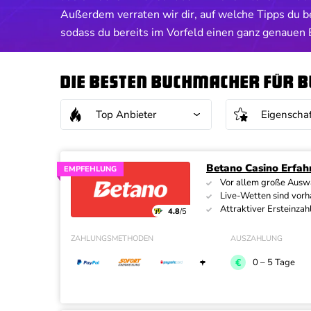
07.
07.
07.
Swiftspiele Erfahrungen
Swiftspiele Bonus Code
Winamax Erfahrungen
Außerdem verraten wir dir, auf welche Tipps du b
sodass du bereits im Vorfeld einen ganz genauen E
08.
08.
08.
Merkur Slots Erfahrungen
Merkur Slots Bonus Code
AdmiralBet Erfahrungen
09.
09.
09.
Luna Slots Erfahrungen
Luna Slots Bonus Code
Bet365 Erfahrungen
Die besten Buchmacher für 
10.
10.
10.
Löwen Play Erfahrungen
Löwen Play Bonus Code
Betway Erfahrungen
Top Anbieter
Eigenscha
11.
11.
11.
Bwin Casino Erfahrungen
Bwin Casino Bonus Code
Sportwetten.de Erfahrungen
12.
12.
12.
LuckyLouis Erfahrungen
LuckyLouis Bonus Code
WettArena Erfahrungen
Betano Casino Erfa
EMPFEHLUNG
13.
13.
13.
Wunderino Erfahrungen
Wunderino Bonus Code
Sportingbet Erfahrungen
Vor allem große Ausw
Live-Wetten sind vor
14.
14.
14.
Knight Slots Erfahrungen
Knight Slots Bonus Code
Tipwin Erfahrungen
Attraktiver Ersteinza
4.8
/5
15.
15.
15.
Wildz Erfahrungen
Wildz Bonus Code
DAZN BET Erfahrungen
ZAHLUNGSMETHODEN
AUSZAHLUNG
+
0 – 5 Tage