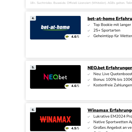
18+. Suchtrisiko. Buwei.de. Offiziell Lizenziert (Whitelist). AGBs gelten.
bet-at-home Erfahr
4.
Top Bookie mit langer
25+ Sportarten
Geheimtipp für Wetten
4.6
/5
NEO.bet Erfahrunge
5.
Neu: Live Quotenboos
Bonus: 100% bis 100
Kostenfreie Zahlungen
4.6
/5
Winamax Erfahrung
6.
Lukrative EM2024 Pr
Native Sportwetten A
Großes Angebot an ve
4.5
/5