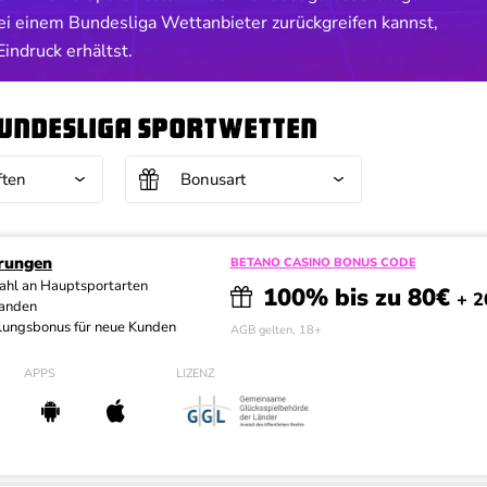
07.
Winamax Bonus Code
Online Casino Schnellste Auszahlung
ei einem Bundesliga Wettanbieter zurückgreifen kannst,
indruck erhältst.
08.
AdmiralBet Bonus Code
Bestes Casino mit Pragmatic Slots
09.
Bet365 Bonus Code
Bestes Deutsches Online Casino
Bundesliga Sportwetten
10.
Betway Bonus Code
Casino mit hoher Gewinnchance
ften
Bonusart
11.
Sportwetten.de Bonus Code
Plinko Betrugsmasche
12.
WettArena Bonus Code
hrungen
BETANO CASINO BONUS CODE
13.
Sportingbet Bonus Code
ahl an Hauptsportarten
100% bis zu 80€
+ 2
handen
14.
Tipwin Bonus Code
hlungsbonus für neue Kunden
AGB gelten, 18+
15.
DAZN BET Bonus Code
APPS
LIZENZ