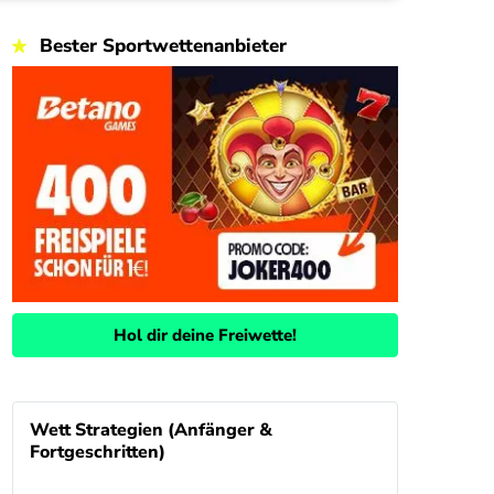
Bester Sportwettenanbieter
Hol dir deine Freiwette!
Wett Strategien (Anfänger &
Fortgeschritten)