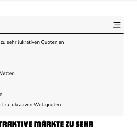
zu sehr lukrativen Quoten an
 Wetten
n
hl zu lukrativen Wettquoten
traktive Märkte zu sehr