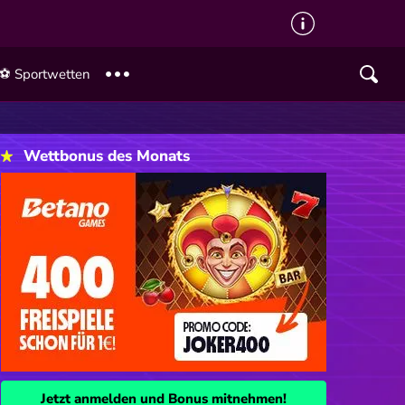
Über spieloTV
⚽ Sportwetten
Wie wir bewerten
Die SpieloTV Crew
💳 Zahlungen:
💎 Freispiele & No Deposit:
🎰 Top Slots:
🎰 Top Slots:
Beste Wettanbieter finden:
Wettbonus des Monats
Datenschutzerklärung
us, RTP)
PayPal Online Casinos
50 Casino Freispiele: Jetzt sichern
Book of Ra (Casinos, Bonus, RTP)
Alles Spitze (Casinos, Bonus, RTP)
Neueste Wettanbieter 2026
Haftungsausschluss für Inhalte
, RTP)
Sofortüberweisung Online Casinos
Online Casino Bonus ohne Einzahlung
Sizzling Hot (Casinos, Bonus, RTP)
Blazing Star (Casinos, Bonus, RTP)
Sportwetten Bonus ohne Einzahlung
Affiliate Disclaimer
nus, RTP)
Apple Pay Online Casinos
Online Casino Freispiele (Top 3 Offers)
Lord of the Ocean (Casinos, Bonus, RTP)
Fruitinator (Casinos, Bonus, RTP)
Sportwetten Bonus Vergleich
Schreiber gesucht
Kontakt mit spieloTV
us, RTP)
Trustly Online Casinos
Handy Casino Bonus ohne Einzahlung
Dolphins Pearl (Casinos, Bonus, RTP)
Fishin Frenzy (Casinos, Bonus, RTP)
Sportwetten Freiwetten 2026
Spielsucht Hilfe
)
Lastschrift Online Casinos
5 EURO Casino Bonus ohne Einzahlung
Lucky Ladys Charm (Casinos, Bonus, RTP)
Ghost Slider (Casinos, Bonus, RTP)
Wettanbieter mit PayPal Sportwetten
Google Pay Online Casinos
10 EURO Casino Bonus ohne Einzahlung
Neue Wettanbieter mit PayPal
Jetzt anmelden und Bonus mitnehmen!