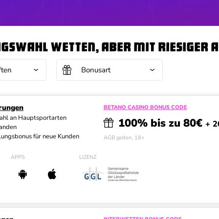
07.
Winamax Bonus Code
Online Casino Schnellste Auszahlung
08.
AdmiralBet Bonus Code
Bestes Casino mit Pragmatic Slots
09.
Bet365 Bonus Code
gswahl Wetten, aber mit riesiger
Bestes Deutsches Online Casino
10.
Betway Bonus Code
ften
Bonusart
Casino mit hoher Gewinnchance
11.
Sportwetten.de Bonus Code
Plinko Betrugsmasche
12.
WettArena Bonus Code
hrungen
BETANO CASINO BONUS CODE
ahl an Hauptsportarten
100% bis zu 80€
+ 2
13.
Sportingbet Bonus Code
handen
hlungsbonus für neue Kunden
AGB gelten, 18+
14.
Tipwin Bonus Code
APPS
LIZENZ
15.
DAZN BET Bonus Code