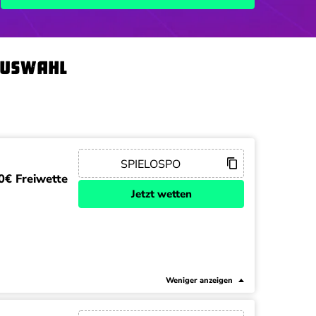
Paysafecard Online Casinos
15 EURO Casino Bonus ohne Einzahlung
Wettanbieter mit Paysafecard
Beliebte Ratgeber:
Klarna Online Casinos
20 EURO Casino Bonus ohne Einzahlung
 Auswahl
Neteller Online Casinos
25 EURO Casino Bonus ohne Einzahlung
Sportwetten Tipps (aktuell & kostenlos)
Muchbetter Online Casinos
30 EURO Casino Bonus ohne Einzahlung
Sportwetten Strategien
Skrill Online Casinos
35 EURO Casino Bonus ohne Einzahlung
Kombiwetten Strategie
Giropay Online Casinos
50 EURO Casino Bonus ohne Einzahlung
Systemwetten Strategie
0€ Freiwette
Jetzt wetten
Kreditkarten Online Casinos
5 EURO Gratis Casino Startguthaben
Value Bets Erfahrungen & Strategie
Online Casino auf Rechnung
Casino Startguthaben ohne Einzahlung
Surebets Erfahrungen & Strategie
Casino mit Banküberweisung
Unbekannte Online Casinos mit Bonus ohne Einzahlung
Weniger anzeigen