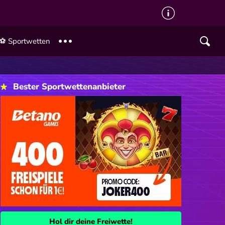
Über spieloTV
⚽ Sportwetten
Wie wir bewerten
Die SpieloTV Crew
💳 Zahlungen:
💎 Freispiele & No Deposit:
🎰 Top Slots:
🎰 Top Slots:
Beste Wettanbieter finden:
Bester Sportwettenanbieter
Datenschutzerklärung
us, RTP)
PayPal Online Casinos
50 Casino Freispiele: Jetzt sichern
Book of Ra (Casinos, Bonus, RTP)
Alles Spitze (Casinos, Bonus, RTP)
Neueste Wettanbieter 2026
Haftungsausschluss für Inhalte
, RTP)
Sofortüberweisung Online Casinos
Online Casino Bonus ohne Einzahlung
Sizzling Hot (Casinos, Bonus, RTP)
Blazing Star (Casinos, Bonus, RTP)
Sportwetten Bonus ohne Einzahlung
Affiliate Disclaimer
nus, RTP)
Apple Pay Online Casinos
Online Casino Freispiele (Top 3 Offers)
Lord of the Ocean (Casinos, Bonus, RTP)
Fruitinator (Casinos, Bonus, RTP)
Sportwetten Bonus Vergleich
Schreiber gesucht
Kontakt mit spieloTV
us, RTP)
Trustly Online Casinos
Handy Casino Bonus ohne Einzahlung
Dolphins Pearl (Casinos, Bonus, RTP)
Fishin Frenzy (Casinos, Bonus, RTP)
Sportwetten Freiwetten 2026
Spielsucht Hilfe
)
Lastschrift Online Casinos
5 EURO Casino Bonus ohne Einzahlung
Lucky Ladys Charm (Casinos, Bonus, RTP)
Ghost Slider (Casinos, Bonus, RTP)
Wettanbieter mit PayPal Sportwetten
Google Pay Online Casinos
10 EURO Casino Bonus ohne Einzahlung
Neue Wettanbieter mit PayPal
Hol dir deine Freiwette!