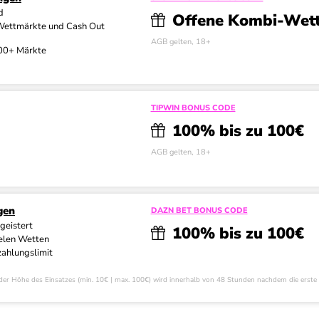
d
Offene Kombi-Wett
Wettmärkte und Cash Out
AGB gelten, 18+
200+ Märkte
TIPWIN BONUS CODE
100% bis zu 100€
AGB gelten, 18+
gen
DAZN BET BONUS CODE
geistert
100% bis zu 100€
ielen Wetten
zahlungslimit
der Höhe des Einsatzes (min. 10€ | max. 100€) wird innerhalb von 48 Stunden nachdem die erste 