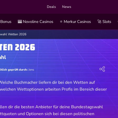
Deals
News
 Bonus
🎰 Novoline Casinos
⭐️ Merkur Casinos
🚀 Slots
wahl Wetten 2026
🥇 Beste Spielothek finden:
🎁 Beste Boni:
🎁 Spiele & Boni:
🎁 Spiele & Boni:
Top 15 Wettboni
🎰 Beliebte Slots:
ten 2026
01.
Neue Online Casinos
Casino mit Startguthaben
Novoline Spiele (Liste)
Merkur Spiele (Liste)
Betano Casino Bonus Code
Books & Bulls (Casinos, Bon
ahl
02.
Betano Bonus Code
Bester Online Casino Bonus
Casino Neukundenbonus
Novomatic Spiele (Liste)
Merkur Casino kostenlos spielen
Fruit Mania (Casinos, Bonus
ltlich geprüft durch:
Jens
03.
Interwetten Bonus Code
Casino mit 1 EUR Einzahlung
Casino Bestandskundenbonus
Novoline Casino kostenlos spielen
Merkur Casino Bonus ohne Einzahlung
Monopoly Slot (Casinos, Bo
elche Buchmacher liefern dir bei den Wetten auf
04.
Bwin Bonus Code
Legale Online Casinos
Cashback Casino Bonus
Sofort: Novoline Casino 50 Freispiele
Merkur Spielautomaten Tricks
Book of Dead (Casinos, Bon
 welchen Wettoptionen arbeiten Profis im Bereich dieser
05.
bet-at-home Bonus Code
Online Casino Auszahlungsquote
Casino Willkommensbonus
Welches Novoline Spiel zahlt am besten?
Welches Merkur Spiel zahlt am besten?
Tizona (Casinos, Bonus, RTP
llen dir die besten Anbieter für deine Bundestagswahl
06.
NEO.bet Bonus Code
Online Casino Apps
tquoten und Optionen sich bei diesen politischen