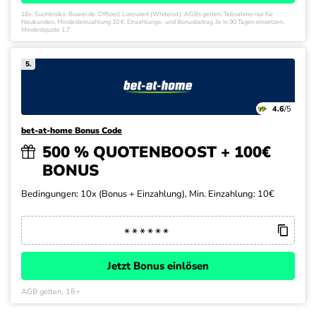
18+. Suchtrisiko. Buwei.de. Offiziell Lizenziert (Whitelist). AGBs gelten. Teilnahme nur für
Neukunden. Mindesteinzahlung 10 €. Einzahlungs- und Bonusbetrag 3x in 90 Tagen einsetzen.
Mindestquote 1.7.
5.
4.6
/5
bet-at-home Bonus Code
500 % QUOTENBOOST + 100€
BONUS
Bedingungen: 10x (Bonus + Einzahlung), Min. Einzahlung: 10€
Jetzt Bonus einlösen
AGB gelten, 18+