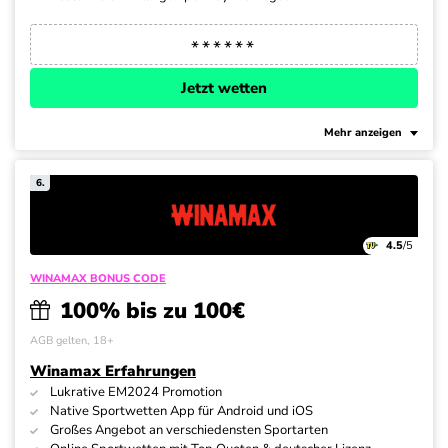
Jetzt wetten
Mehr anzeigen
6.
4.5
/5
WINAMAX BONUS CODE
100% bis zu 100€
AGB gelten, 18+
Winamax Erfahrungen
Lukrative EM2024 Promotion
Native Sportwetten App für Android und iOS
Großes Angebot an verschiedensten Sportarten