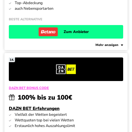
Top-Abdeckung
auch Nebensportarten
BESTE ALTERNATIVE
Zum Anbieter
Mehr anzeigen
14.
DAZN BET BONUS CODE
100% bis zu 100€
DAZN BET Erfahrungen
Vielfalt der Wetten begeistert
Wettquoten top bei vielen Wetten
Erstaunlich hohes Auszahlungslimit