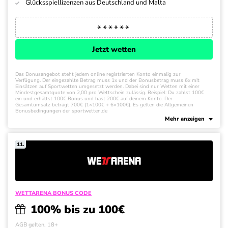
Glücksspiellizenzen aus Deutschland und Malta
Jetzt wetten
Das Bonusangebot steht jedem online registrierten Konto einmalig zur
Verfügung. Der eingezahlte Betrag muss 1x und der Bonusbetrag muss 6x mit
Einsätzen auf Sportwetten umgesetzt werden. Dabei sind nur Wetten mit einer
Mindestgesamtquote von 2,00 pro Wettschein zulässig. Beispiel: Du zahlst 100€
ein und erhältst 100€ Bonus und hast 200€ auf deinem Konto. Der
Gesamtumsatz beträgt 700€ (1×100€ + 6×100€). Es gelten die Allgemeinen
Bonusbedingungen der sportwetten.de
Mehr anzeigen
11.
WETTARENA BONUS CODE
100% bis zu 100€
AGB gelten, 18+