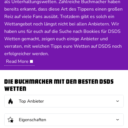
als Unterhaltungswetten. Zahlreiche Buchmacher haben
bereits erkannt, dass diese Art des Tippens einen großen
Reiz auf viele Fans ausübt. Trotzdem gibt es solch ein
Deals
News
Wettangebot noch längst nicht bei allen Anbietern. Wir
haben uns für euch auf die Suche nach Bookies für DSDS
Wetten gemacht, zeigen euch einige Anbieter und
verraten, mit welchen Tipps eure Wetten auf DSDS noch
erfolgreicher werden.
Read More
Die Buchmacher mit den besten DSDS
Wetten
Top Anbieter
Eigenschaften