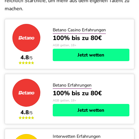
reichlich Starthilfe, um mehr aus dem eigenen Talent zu
machen.
Betano Casino Erfahrungen
100% bis zu 80€
AGB gelten, 18+
Jetzt wetten
4.8
/5
Betano Erfahrungen
100% bis zu 80€
AGB gelten, 18+
Jetzt wetten
4.8
/5
Interwetten Erfahrungen