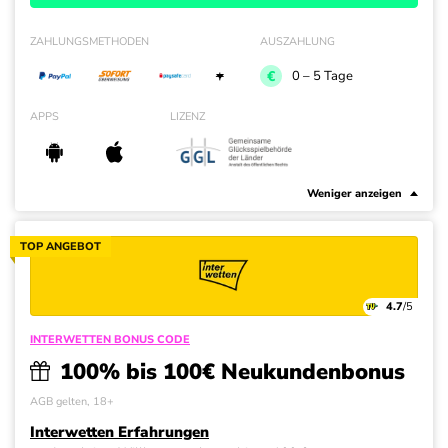
ZAHLUNGSMETHODEN
AUSZAHLUNG
+
0 – 5 Tage
APPS
LIZENZ
Weniger anzeigen
TOP ANGEBOT
4.7
/5
INTERWETTEN BONUS CODE
100% bis 100€ Neukundenbonus
AGB gelten, 18+
Interwetten Erfahrungen