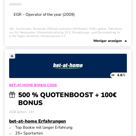
AWARD
EGR – Operator of the year (2009)
18+. Suchtrisiko. Buwei.de. Offiziell Lizenziert (Whitelist). AGBs gelten. Teilnahme
nur für Neukunden. Mindesteinzahlung 10 €. Einzahlungs- und Bonusbetrag 3x
in 90 Tagen einsetzen. Mindestquote 1.7.
Weniger anzeigen
4.
4.6
/5
BET-AT-HOME BONUS CODE
500 % QUOTENBOOST + 100€
BONUS
AGB gelten, 18+
bet-at-home Erfahrungen
Top Bookie mit langer Erfahrung
25+ Sportarten