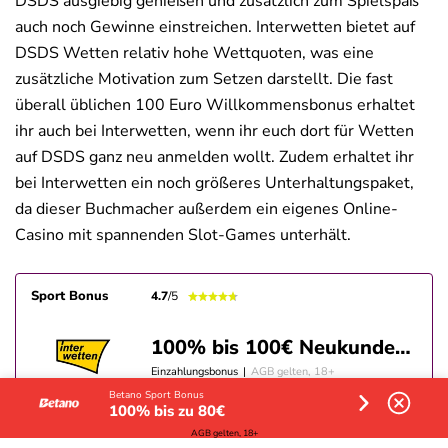
DSDS ausgiebig genießen und zusätzlich zum Spielspaß
auch noch Gewinne einstreichen. Interwetten bietet auf
DSDS Wetten relativ hohe Wettquoten, was eine
zusätzliche Motivation zum Setzen darstellt. Die fast
überall üblichen 100 Euro Willkommensbonus erhaltet
ihr auch bei Interwetten, wenn ihr euch dort für Wetten
auf DSDS ganz neu anmelden wollt. Zudem erhaltet ihr
bei Interwetten ein noch größeres Unterhaltungspaket,
da dieser Buchmacher außerdem ein eigenes Online-
Casino mit spannenden Slot-Games unterhält.
Sport Bonus
4.7
/5
100% bis 100€ Neukundenbonus
Einzahlungsbonus
|
AGB gelten, 18+
Betano Sport Bonus
100% bis zu 80€
Bonus einlösen
AGB gelten, 18+