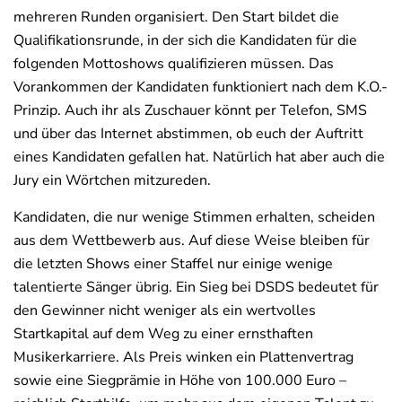
mehreren Runden organisiert. Den Start bildet die
Qualifikationsrunde, in der sich die Kandidaten für die
folgenden Mottoshows qualifizieren müssen. Das
Vorankommen der Kandidaten funktioniert nach dem K.O.-
Prinzip. Auch ihr als Zuschauer könnt per Telefon, SMS
und über das Internet abstimmen, ob euch der Auftritt
eines Kandidaten gefallen hat. Natürlich hat aber auch die
Jury ein Wörtchen mitzureden.
Kandidaten, die nur wenige Stimmen erhalten, scheiden
aus dem Wettbewerb aus. Auf diese Weise bleiben für
die letzten Shows einer Staffel nur einige wenige
talentierte Sänger übrig. Ein Sieg bei DSDS bedeutet für
den Gewinner nicht weniger als ein wertvolles
Startkapital auf dem Weg zu einer ernsthaften
Musikerkarriere. Als Preis winken ein Plattenvertrag
sowie eine Siegprämie in Höhe von 100.000 Euro –