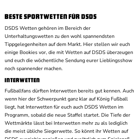
Beste Sportwetten für DSDS
DSDS Wetten gehören im Bereich der
Unterhaltungswetten zu den wohl spannendsten
Tippgelegenheiten auf dem Markt. Hier stellen wir euch
einige Bookies vor, die mit Wetten auf DSDS überzeugen
und euch die wöchentliche Sendung eurer Lieblingsshow
noch spannender machen.
Interwetten
Fußballfans dürften Interwetten bereits gut kennen. Auch
wenn hier der Schwerpunkt ganz klar auf König Fußball
liegt, hat Interwetten für euch auch DSDS Wetten im
Programm, sobald die neue Staffel startet. Die Tiefe der
Wettmärkte lässt bei Interwetten mehr zu als lediglich
die meist übliche Siegerwette. So könnt ihr Wetten auf