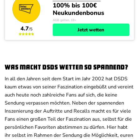
100% bis 100€
Neukundenbonus
AGB gelten, 18+
4.7
/5
Jetzt wetten
Was macht DSDS Wetten so spannend?
In all den Jahren seit dem Start im Jahr 2002 hat DSDS
kaum etwas von seiner Faszination eingebüßt und vereint
auch heute noch zahlreiche Fans auf sich, die keine
Sendung verpassen möchten. Neben der spannenden
Inszenierung der Auftritte und Recalls macht es für viele
Fans einen großen Teil der Faszination aus, selbst für die
persönlichen Favoriten abstimmen zu dürfen. Hier habt
ihr selbst im Rahmen der Sendung die Möglichkeit, euren