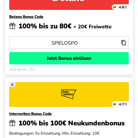
4.8
/5
Betano Bonus Code
100% bis zu 80€
+ 20€ Freiwette
Jetzt Bonus einlösen
AGB gelten, 18+
3.
4.7
/5
Interwetten Bonus Code
100% bis 100€ Neukundenbonus
Bedingungen: 5x Einzahlung, Min. Einzahlung: 10€