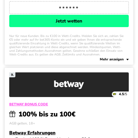
Jetzt wetten
Nur für neue Kunden. Bis zu €100 in Wett-Credits. Melden Sie sich an, zahlen Sie
€5 oder mehr auf Ihr bet365-Konto ein und wir geben Ihnen die entsprechende
qualifizierende Einzahlung in Wett-Credits, wenn Sie qualifizierende Wetten im
gleichen Wert platzieren und diese abgerechnet werden. Mindestquoten, Wett-
und Zahlungsmethoden-Ausnahmen gelten. Gewinne schließen den Einsatz von
Wett-Credits aus. Es gelten die AGB, Zeitlimits und Ausnahmen.
Mehr anzeigen
9.
4.5
/5
BETWAY BONUS CODE
100% bis zu 100€
AGB gelten, 18+
Betway Erfahrungen