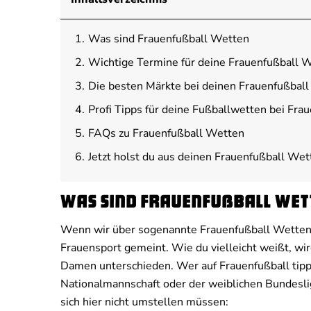
Was sind Frauenfußball Wetten
Wichtige Termine für deine Frauenfußball 
Die besten Märkte bei deinen Frauenfußbal
Profi Tipps für deine Fußballwetten bei Fra
FAQs zu Frauenfußball Wetten
Jetzt holst du aus deinen Frauenfußball We
Was sind Frauenfußball Wet
Wenn wir über sogenannte Frauenfußball Wetten 
Frauensport gemeint. Wie du vielleicht weißt, wi
Damen unterschieden. Wer auf Frauenfußball tipp
Nationalmannschaft oder der weiblichen Bundeslig
sich hier nicht umstellen müssen: