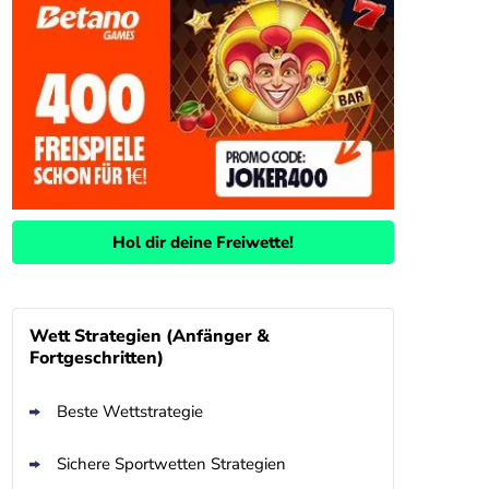
Hol dir deine Freiwette!
Wett Strategien (Anfänger &
Fortgeschritten)
Beste Wettstrategie
Sichere Sportwetten Strategien