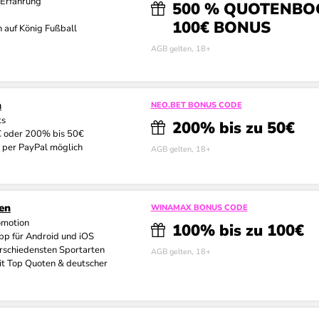
 Erfahrung
500 % QUOTENBO
100€ BONUS
 auf König Fußball
AGB gelten, 18+
n
NEO.BET BONUS CODE
ts
200% bis zu 50€
€ oder 200% bis 50€
 per PayPal möglich
AGB gelten, 18+
en
WINAMAX BONUS CODE
omotion
100% bis zu 100€
pp für Android und iOS
rschiedensten Sportarten
AGB gelten, 18+
it Top Quoten & deutscher