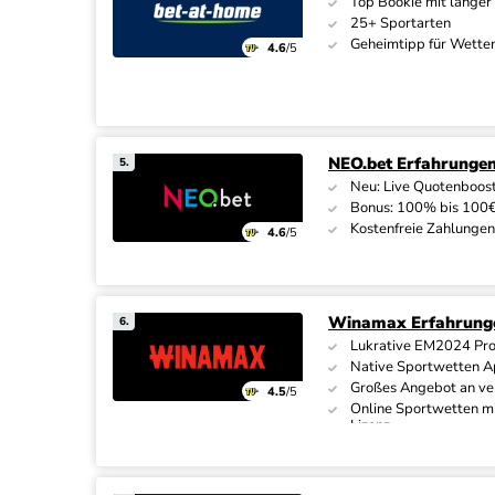
Top Bookie mit langer
25+ Sportarten
Geheimtipp für Wetten
4.6
/5
NEO.bet Erfahrunge
5.
Neu: Live Quotenboos
Bonus: 100% bis 100
Kostenfreie Zahlungen
4.6
/5
Winamax Erfahrung
6.
Lukrative EM2024 Pr
Native Sportwetten A
Großes Angebot an ve
4.5
/5
Online Sportwetten m
Lizenz