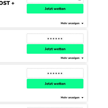
OST +
Jetzt wetten
Mehr anzeigen
Jetzt wetten
Mehr anzeigen
Jetzt wetten
Mehr anzeigen