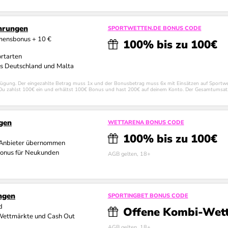
hrungen
SPORTWETTEN.DE BONUS CODE
mensbonus + 10 €
100% bis zu 100€
rtarten
us Deutschland und Malta
rfügung. Der eingezahlte Betrag muss 1x und der Bonusbetrag muss 6x mit Einsätzen auf Sportw
: Du zahlst 100€ ein und erhältst 100€ Bonus und hast 200€ auf deinem Konto. Der Gesamtumsat
gen
WETTARENA BONUS CODE
100% bis zu 100€
 Anbieter übernommen
nus für Neukunden
AGB gelten, 18+
ngen
SPORTINGBET BONUS CODE
d
Offene Kombi-Wett
Wettmärkte und Cash Out
AGB gelten, 18+