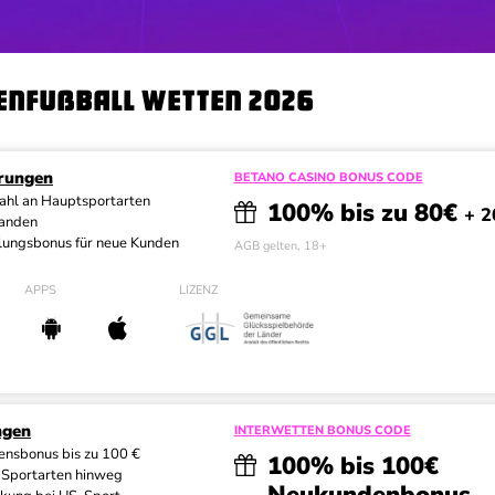
07.
Winamax Bonus Code
Online Casino Schnellste Auszahlung
08.
AdmiralBet Bonus Code
Bestes Casino mit Pragmatic Slots
09.
Bet365 Bonus Code
uenfußball Wetten 2026
Bestes Deutsches Online Casino
10.
Betway Bonus Code
Casino mit hoher Gewinnchance
hrungen
BETANO CASINO BONUS CODE
11.
Sportwetten.de Bonus Code
ahl an Hauptsportarten
100% bis zu 80€
+ 2
Plinko Betrugsmasche
handen
12.
WettArena Bonus Code
hlungsbonus für neue Kunden
AGB gelten, 18+
13.
Sportingbet Bonus Code
APPS
LIZENZ
14.
Tipwin Bonus Code
15.
DAZN BET Bonus Code
ngen
INTERWETTEN BONUS CODE
ensbonus bis zu 100 €
100% bis 100€
 Sportarten hinweg
Neukundenbonus