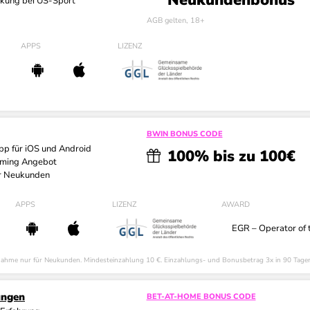
kung bei US-Sport
AGB gelten, 18+
APPS
LIZENZ
BWIN BONUS CODE
pp für iOS und Android
100% bis zu 100€
eaming Angebot
r Neukunden
APPS
LIZENZ
AWARD
EGR – Operator of 
 Teilnahme nur für Neukunden. Mindesteinzahlung 10 €. Einzahlungs- und Bonusbetrag 3x in 90 Tage
ungen
BET-AT-HOME BONUS CODE