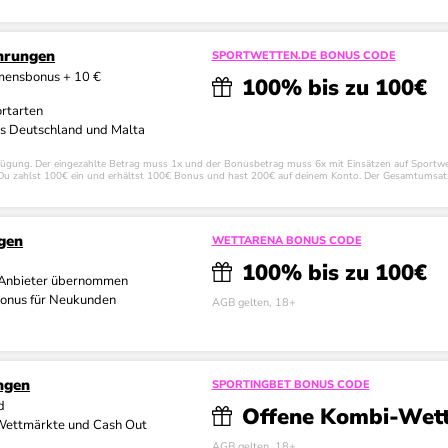
hrungen
SPORTWETTEN.DE BONUS CODE
mensbonus + 10 €
100% bis zu 100€
rtarten
us Deutschland und Malta
rfügung. Der eingezahlte Betrag muss 1x und der Bonusbetrag muss 6x mit Einsätzen auf Sportw
: Du zahlst 100€ ein und erhältst 100€ Bonus und hast 200€ auf deinem Konto. Der Gesamtumsat
gen
WETTARENA BONUS CODE
100% bis zu 100€
 Anbieter übernommen
nus für Neukunden
AGB gelten, 18+
ngen
SPORTINGBET BONUS CODE
d
Offene Kombi-Wett
Wettmärkte und Cash Out
AGB gelten, 18+