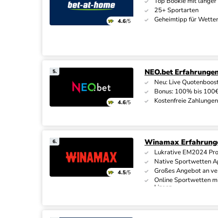
Top Bookie mit langer
25+ Sportarten
Geheimtipp für Wetten
4.6
/5
NEO.bet Erfahrunge
5.
Neu: Live Quotenboos
Bonus: 100% bis 100
Kostenfreie Zahlungen
4.6
/5
Winamax Erfahrung
6.
Lukrative EM2024 Pr
Native Sportwetten A
Großes Angebot an ve
4.5
/5
Online Sportwetten m
Lizenz