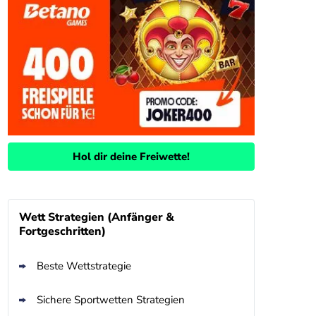
Hol dir deine Freiwette!
Wett Strategien (Anfänger &
Fortgeschritten)
Beste Wettstrategie
Sichere Sportwetten Strategien