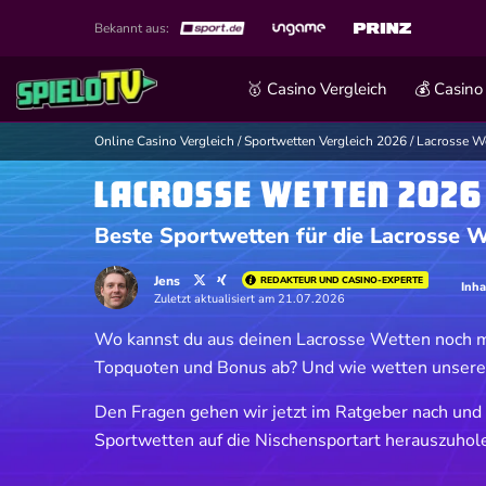
Bekannt aus:
🥇 Casino Vergleich
💰 Casino
Online Casino Vergleich
/
Sportwetten Vergleich 2026
/
Lacrosse W
Top10 Spielotheken
Top10 Spielotheken Bonus Codes
🥇 Casinos:
🥇 Casinos:
🎰 Weitere Spiele-Hersteller:
Top 15 Wettanbieter
Lacrosse Wetten 2026
01.
01.
01.
Novoline Casinos mit PayPal
Merkur Casinos mit PayPal
Gamomat Online Casinos
Betano Casino Erfahrungen
Betano Casino Bonus Code
Betano Casino Erfahrungen
Beste Sportwetten für die Lacrosse
02.
02.
02.
Interwetten Erfahrungen
Interwetten Bonus Code
Betano Erfahrungen
Novoline Casinos mit Paysafe
Merkur Casinos mit Paysafe
NetEnt Online Casinos
Jens
REDAKTEUR UND CASINO-EXPERTE
Inha
Zuletzt aktualisiert am 21.07.2026
03.
03.
03.
SlotMagie Erfahrungen
SlotMagie Bonus Code
Interwetten Erfahrungen
Novoline Casino Tricks
Merkur Casinos mit 5€ Einzahlung
Pragmatic Play Online Casinos
Loading ...
Wo kannst du aus deinen Lacrosse Wetten noch m
04.
04.
04.
Novoline Erfahrungen
Novoline Bonus Code
Bwin Erfahrungen
Novoline Casino Apps
Neue Merkur Casinos
Neueste Spielautomaten
Topquoten und Bonus ab? Und wie wetten unsere
05.
05.
05.
bet-at-home Erfahrungen
bet-at-home Bonus Code
bet-at-home Erfahrungen
Book of Ra Deluxe Casinos
Merkur Casino Apps
Casinos & Slots mit hoher RTP
Den Fragen gehen wir jetzt im Ratgeber nach und
Sportwetten auf die Nischensportart herauszuhol
06.
06.
06.
Jokerstar Erfahrungen
Jokerstar Bonus Code
NEO.bet Erfahrungen