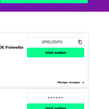
Paysafecard Online Casinos
15 EURO Casino Bonus ohne Einzahlung
Wettanbieter mit Paysafecard
Beliebte Ratgeber:
Klarna Online Casinos
20 EURO Casino Bonus ohne Einzahlung
Neteller Online Casinos
25 EURO Casino Bonus ohne Einzahlung
Sportwetten Tipps (aktuell & kostenlos)
Muchbetter Online Casinos
30 EURO Casino Bonus ohne Einzahlung
Sportwetten Strategien
0€ Freiwette
Skrill Online Casinos
35 EURO Casino Bonus ohne Einzahlung
Kombiwetten Strategie
Jetzt wetten
Giropay Online Casinos
50 EURO Casino Bonus ohne Einzahlung
Systemwetten Strategie
Kreditkarten Online Casinos
5 EURO Gratis Casino Startguthaben
Value Bets Erfahrungen & Strategie
Online Casino auf Rechnung
Casino Startguthaben ohne Einzahlung
Surebets Erfahrungen & Strategie
Weniger anzeigen
Casino mit Banküberweisung
Unbekannte Online Casinos mit Bonus ohne Einzahlung
Jetzt wetten