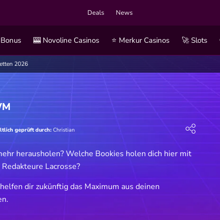
Deals
News
 Bonus
🎰 Novoline Casinos
⭐️ Merkur Casinos
🚀 Slots
etten 2026
🥇 Beste Spielothek finden:
🎁 Beste Boni:
🎁 Spiele & Boni:
🎁 Spiele & Boni:
Top 15 Wettboni
🎰 Beliebte Slots:
01.
Neue Online Casinos
Casino mit Startguthaben
Novoline Spiele (Liste)
Merkur Spiele (Liste)
Betano Casino Bonus Code
Books & Bulls (Casinos, Bon
 WM
02.
Betano Bonus Code
Bester Online Casino Bonus
Casino Neukundenbonus
Novomatic Spiele (Liste)
Merkur Casino kostenlos spielen
Fruit Mania (Casinos, Bonus
ltlich geprüft durch:
Christian
03.
Interwetten Bonus Code
Casino mit 1 EUR Einzahlung
Casino Bestandskundenbonus
Novoline Casino kostenlos spielen
Merkur Casino Bonus ohne Einzahlung
Monopoly Slot (Casinos, Bo
ehr herausholen? Welche Bookies holen dich hier mit
04.
Bwin Bonus Code
Legale Online Casinos
Cashback Casino Bonus
Sofort: Novoline Casino 50 Freispiele
Merkur Spielautomaten Tricks
Book of Dead (Casinos, Bon
 Redakteure Lacrosse?
05.
bet-at-home Bonus Code
Online Casino Auszahlungsquote
Casino Willkommensbonus
Welches Novoline Spiel zahlt am besten?
Welches Merkur Spiel zahlt am besten?
Tizona (Casinos, Bonus, RTP
 helfen dir zukünftig das Maximum aus deinen
en.
06.
NEO.bet Bonus Code
Online Casino Apps