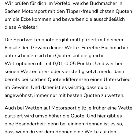
Wir prüfen für dich im Vorfeld, welche Buchmacher in
Sachen Motorsport mit den Tipper-freundlichsten Quoten
um die Ecke kommen und bewerben die ausschließlich
diese Anbieter!
Die Sportwettenquote ergibt multipliziert mit deinem
Einsatz den Gewinn deiner Wette. Einzelne Buchmacher
unterscheiden sich bei Quoten auf die gleiche
Wettoptionen oft mit 0,01-0,05 Punkte. Und wer bei
seinen Wetten drei- oder vierstellig setzt, merkt dann
bereits bei solchen Quotendifferenzen einen Unterschied
im Gewinn. Und daher ist es wichtig, dass du dir
angewöhnst, immer nur mit besten Quoten zu wetten.
Auch bei Wetten auf Motorsport gilt: je früher eine Wette
platziert wird umso höher die Quote. Und hier gibt es
eine Besonderheit: denn bei einigen Rennen ist es so,
dass wenn du vor dem Rennen eine Wette auf den