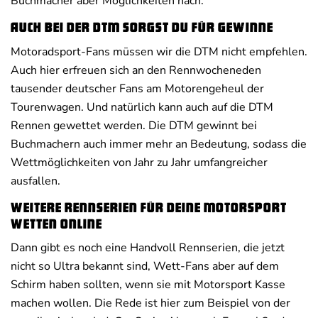
Buchmacher aber Möglichkeiten nach.
Auch bei der DTM sorgst du für Gewinne
Motoradsport-Fans müssen wir die DTM nicht empfehlen.
Auch hier erfreuen sich an den Rennwocheneden
tausender deutscher Fans am Motorengeheul der
Tourenwagen. Und natürlich kann auch auf die DTM
Rennen gewettet werden. Die DTM gewinnt bei
Buchmachern auch immer mehr an Bedeutung, sodass die
Wettmöglichkeiten von Jahr zu Jahr umfangreicher
ausfallen.
Weitere Rennserien für deine Motorsport
Wetten online
Dann gibt es noch eine Handvoll Rennserien, die jetzt
nicht so Ultra bekannt sind, Wett-Fans aber auf dem
Schirm haben sollten, wenn sie mit Motorsport Kasse
machen wollen. Die Rede ist hier zum Beispiel von der