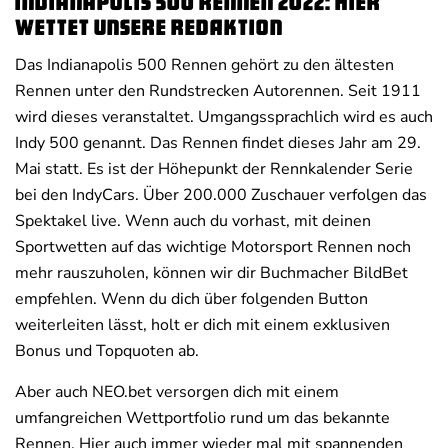
Indianapolis 500 Rennen 2022: Hier
wettet unsere Redaktion
Das Indianapolis 500 Rennen gehört zu den ältesten
Rennen unter den Rundstrecken Autorennen. Seit 1911
wird dieses veranstaltet. Umgangssprachlich wird es auch
Indy 500 genannt. Das Rennen findet dieses Jahr am 29.
Mai statt. Es ist der Höhepunkt der Rennkalender Serie
bei den IndyCars. Über 200.000 Zuschauer verfolgen das
Spektakel live. Wenn auch du vorhast, mit deinen
Sportwetten auf das wichtige Motorsport Rennen noch
mehr rauszuholen, können wir dir Buchmacher BildBet
empfehlen. Wenn du dich über folgenden Button
weiterleiten lässt, holt er dich mit einem exklusiven
Bonus und Topquoten ab.
Aber auch NEO.bet versorgen dich mit einem
umfangreichen Wettportfolio rund um das bekannte
Rennen. Hier auch immer wieder mal mit spannenden