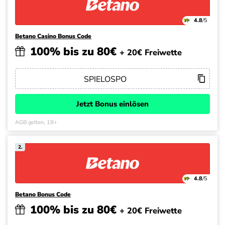
4.8
/5
Betano Casino Bonus Code
100% bis zu 80€
+ 20€ Freiwette
Jetzt Bonus einlösen
AGB gelten, 18+
2.
4.8
/5
Betano Bonus Code
100% bis zu 80€
+ 20€ Freiwette