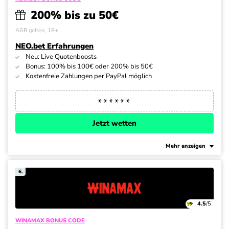
200% bis zu 50€
AGB gelten, 18+
NEO.bet Erfahrungen
Neu: Live Quotenboosts
Bonus: 100% bis 100€ oder 200% bis 50€
Kostenfreie Zahlungen per PayPal möglich
Jetzt wetten
Mehr anzeigen
6.
4.5
/5
WINAMAX BONUS CODE