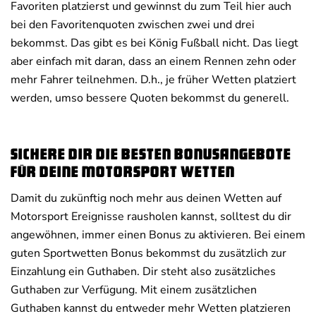
Favoriten platzierst und gewinnst du zum Teil hier auch
bei den Favoritenquoten zwischen zwei und drei
bekommst. Das gibt es bei König Fußball nicht. Das liegt
aber einfach mit daran, dass an einem Rennen zehn oder
mehr Fahrer teilnehmen. D.h., je früher Wetten platziert
werden, umso bessere Quoten bekommst du generell.
Sichere dir die besten Bonusangebote
für deine Motorsport Wetten
Damit du zukünftig noch mehr aus deinen Wetten auf
Motorsport Ereignisse rausholen kannst, solltest du dir
angewöhnen, immer einen Bonus zu aktivieren. Bei einem
guten Sportwetten Bonus bekommst du zusätzlich zur
Einzahlung ein Guthaben. Dir steht also zusätzliches
Guthaben zur Verfügung. Mit einem zusätzlichen
Guthaben kannst du entweder mehr Wetten platzieren