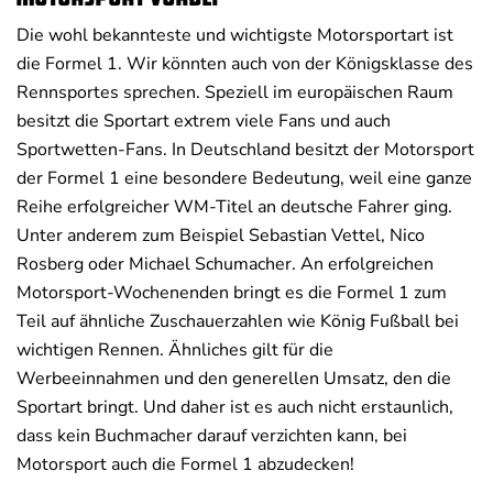
Motorsport vorbei
Die wohl bekannteste und wichtigste Motorsportart ist
die Formel 1. Wir könnten auch von der Königsklasse des
Rennsportes sprechen. Speziell im europäischen Raum
besitzt die Sportart extrem viele Fans und auch
Sportwetten-Fans. In Deutschland besitzt der Motorsport
der Formel 1 eine besondere Bedeutung, weil eine ganze
Reihe erfolgreicher WM-Titel an deutsche Fahrer ging.
Unter anderem zum Beispiel Sebastian Vettel, Nico
Rosberg oder Michael Schumacher. An erfolgreichen
Motorsport-Wochenenden bringt es die Formel 1 zum
Teil auf ähnliche Zuschauerzahlen wie König Fußball bei
wichtigen Rennen. Ähnliches gilt für die
Werbeeinnahmen und den generellen Umsatz, den die
Sportart bringt. Und daher ist es auch nicht erstaunlich,
dass kein Buchmacher darauf verzichten kann, bei
Motorsport auch die Formel 1 abzudecken!