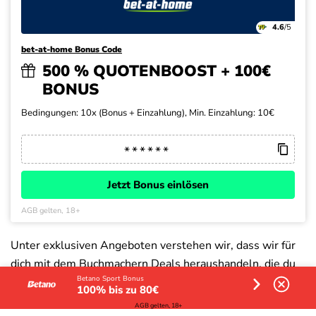
4.6
/5
bet-at-home Bonus Code
500 % QUOTENBOOST + 100€
BONUS
Bedingungen: 10x (Bonus + Einzahlung), Min. Einzahlung: 10€
Jetzt Bonus einlösen
AGB gelten, 18+
Unter exklusiven Angeboten verstehen wir, dass wir für
dich mit dem Buchmachern Deals heraushandeln, die du
Betano Sport Bonus
nur bekommst, wenn du dich von uns weiterleiten lässt.
100% bis zu 80€
Und damit auch Anfänger etwas mit dem
AGB gelten, 18+