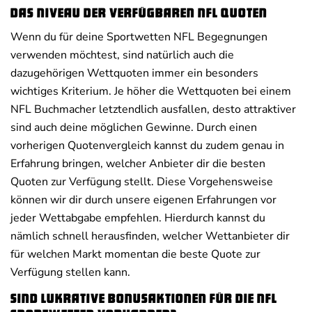
Das Niveau der verfügbaren NFL Quoten
Wenn du für deine Sportwetten NFL Begegnungen
verwenden möchtest, sind natürlich auch die
dazugehörigen Wettquoten immer ein besonders
wichtiges Kriterium. Je höher die Wettquoten bei einem
NFL Buchmacher letztendlich ausfallen, desto attraktiver
sind auch deine möglichen Gewinne. Durch einen
vorherigen Quotenvergleich kannst du zudem genau in
Erfahrung bringen, welcher Anbieter dir die besten
Quoten zur Verfügung stellt. Diese Vorgehensweise
können wir dir durch unsere eigenen Erfahrungen vor
jeder Wettabgabe empfehlen. Hierdurch kannst du
nämlich schnell herausfinden, welcher Wettanbieter dir
für welchen Markt momentan die beste Quote zur
Verfügung stellen kann.
Sind lukrative Bonusaktionen für die NFL