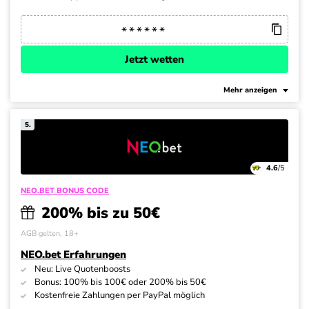
Jetzt wetten
Mehr anzeigen
5.
4.6
/5
NEO.BET BONUS CODE
200% bis zu 50€
AGB gelten, 18+
NEO.bet Erfahrungen
Neu: Live Quotenboosts
Bonus: 100% bis 100€ oder 200% bis 50€
Kostenfreie Zahlungen per PayPal möglich