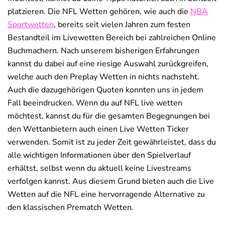
platzieren. Die NFL Wetten gehören, wie auch die
NBA
Sportwetten
, bereits seit vielen Jahren zum festen
Bestandteil im Livewetten Bereich bei zahlreichen Online
Buchmachern. Nach unserem bisherigen Erfahrungen
kannst du dabei auf eine riesige Auswahl zurückgreifen,
welche auch den Preplay Wetten in nichts nachsteht.
Auch die dazugehörigen Quoten konnten uns in jedem
Fall beeindrucken. Wenn du auf NFL live wetten
möchtest, kannst du für die gesamten Begegnungen bei
den Wettanbietern auch einen Live Wetten Ticker
verwenden. Somit ist zu jeder Zeit gewährleistet, dass du
alle wichtigen Informationen über den Spielverlauf
erhältst, selbst wenn du aktuell keine Livestreams
verfolgen kannst. Aus diesem Grund bieten auch die Live
Wetten auf die NFL eine hervorragende Alternative zu
den klassischen Prematch Wetten.