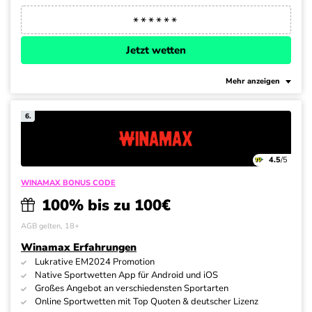
Jetzt wetten
Mehr anzeigen
6.
4.5
/5
WINAMAX BONUS CODE
100% bis zu 100€
AGB gelten, 18+
Winamax Erfahrungen
Lukrative EM2024 Promotion
Native Sportwetten App für Android und iOS
Großes Angebot an verschiedensten Sportarten
Online Sportwetten mit Top Quoten & deutscher Lizenz