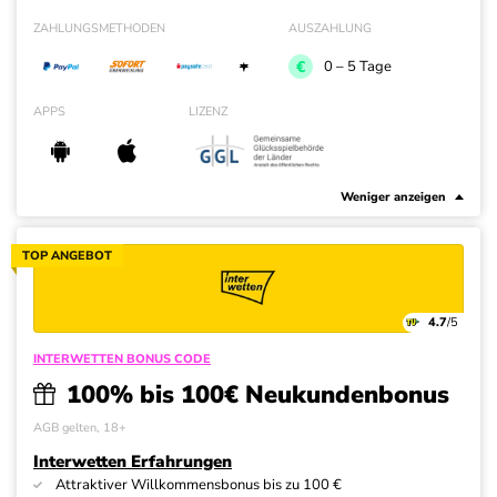
ZAHLUNGSMETHODEN
AUSZAHLUNG
+
0 – 5 Tage
APPS
LIZENZ
Weniger anzeigen
TOP ANGEBOT
4.7
/5
INTERWETTEN BONUS CODE
100% bis 100€ Neukundenbonus
AGB gelten, 18+
Interwetten Erfahrungen
Attraktiver Willkommensbonus bis zu 100 €