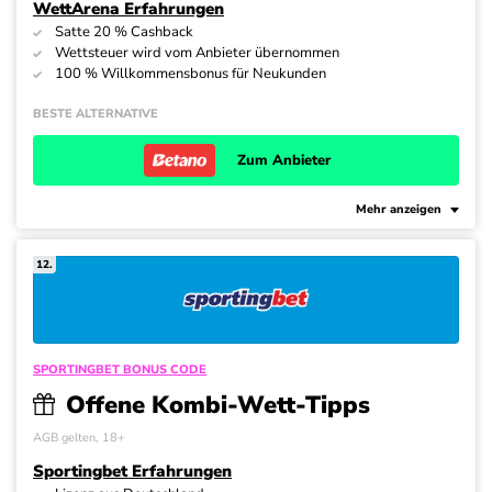
WettArena Erfahrungen
Satte 20 % Cashback
Wettsteuer wird vom Anbieter übernommen
100 % Willkommensbonus für Neukunden
BESTE ALTERNATIVE
Zum Anbieter
Mehr anzeigen
12.
SPORTINGBET BONUS CODE
Offene Kombi-Wett-Tipps
AGB gelten, 18+
Sportingbet Erfahrungen