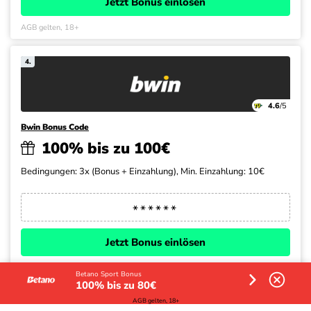
Jetzt Bonus einlösen
AGB gelten, 18+
4.
4.6
/5
Bwin Bonus Code
100% bis zu 100€
Bedingungen: 3x (Bonus + Einzahlung), Min. Einzahlung: 10€
Jetzt Bonus einlösen
18+. Suchtrisiko. Buwei.de. Offiziell Lizenziert (Whitelist). AGBs gelten. Teilnahme nur für
Betano Sport Bonus
Neukunden. Mindesteinzahlung 10 €. Einzahlungs- und Bonusbetrag 3x in 90 Tagen einsetzen.
Mindestquote 1.7.
100% bis zu 80€
AGB gelten, 18+