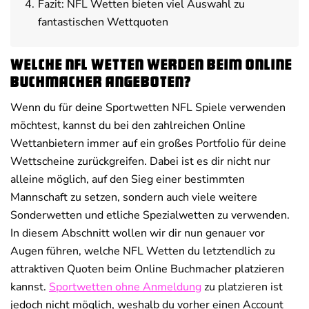
Fazit: NFL Wetten bieten viel Auswahl zu
fantastischen Wettquoten
Welche NFL Wetten werden beim Online
Buchmacher angeboten?
Wenn du für deine Sportwetten NFL Spiele verwenden
möchtest, kannst du bei den zahlreichen Online
Wettanbietern immer auf ein großes Portfolio für deine
Wettscheine zurückgreifen. Dabei ist es dir nicht nur
alleine möglich, auf den Sieg einer bestimmten
Mannschaft zu setzen, sondern auch viele weitere
Sonderwetten und etliche Spezialwetten zu verwenden.
In diesem Abschnitt wollen wir dir nun genauer vor
Augen führen, welche NFL Wetten du letztendlich zu
attraktiven Quoten beim Online Buchmacher platzieren
kannst.
Sportwetten ohne Anmeldung
zu platzieren ist
jedoch nicht möglich, weshalb du vorher einen Account