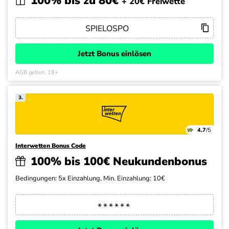
100% bis zu 80€
+ 20€ Freiwette
Jetzt Bonus einlösen
AGB gelten, 18+
3.
4.7
/5
Interwetten Bonus Code
100% bis 100€ Neukundenbonus
Bedingungen: 5x Einzahlung, Min. Einzahlung: 10€