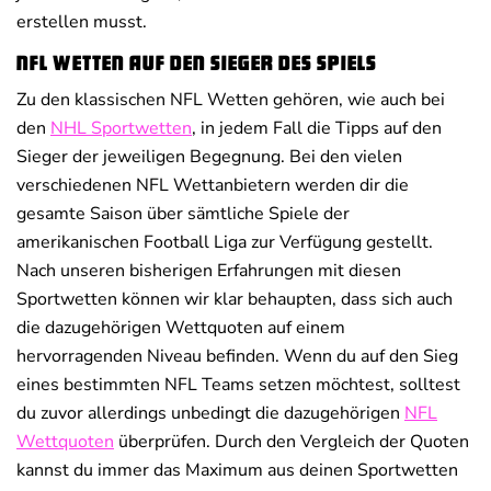
erstellen musst.
NFL Wetten auf den Sieger des Spiels
Zu den klassischen NFL Wetten gehören, wie auch bei
den
NHL Sportwetten
, in jedem Fall die Tipps auf den
Sieger der jeweiligen Begegnung. Bei den vielen
verschiedenen NFL Wettanbietern werden dir die
gesamte Saison über sämtliche Spiele der
amerikanischen Football Liga zur Verfügung gestellt.
Nach unseren bisherigen Erfahrungen mit diesen
Sportwetten können wir klar behaupten, dass sich auch
die dazugehörigen Wettquoten auf einem
hervorragenden Niveau befinden. Wenn du auf den Sieg
eines bestimmten NFL Teams setzen möchtest, solltest
du zuvor allerdings unbedingt die dazugehörigen
NFL
Wettquoten
überprüfen. Durch den Vergleich der Quoten
kannst du immer das Maximum aus deinen Sportwetten