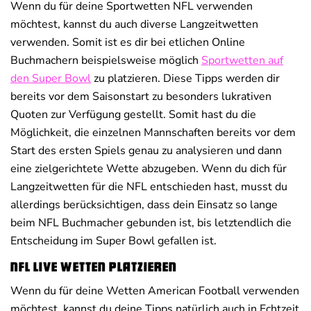
Wenn du für deine Sportwetten NFL verwenden
möchtest, kannst du auch diverse Langzeitwetten
verwenden. Somit ist es dir bei etlichen Online
Buchmachern beispielsweise möglich
Sportwetten auf
den Super Bowl
zu platzieren. Diese Tipps werden dir
bereits vor dem Saisonstart zu besonders lukrativen
Quoten zur Verfügung gestellt. Somit hast du die
Möglichkeit, die einzelnen Mannschaften bereits vor dem
Start des ersten Spiels genau zu analysieren und dann
eine zielgerichtete Wette abzugeben. Wenn du dich für
Langzeitwetten für die NFL entschieden hast, musst du
allerdings berücksichtigen, dass dein Einsatz so lange
beim NFL Buchmacher gebunden ist, bis letztendlich die
Entscheidung im Super Bowl gefallen ist.
NFL Live Wetten platzieren
Wenn du für deine Wetten American Football verwenden
möchtest, kannst du deine Tipps natürlich auch in Echtzeit