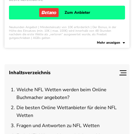
Zum Anbieter
Neukunden Angebot | Mindesteinsatz von 10€ erforderlich | Der Bonus, in der
Höhe des Einsatzes (min. 10€ | max. 100€) wird innerhalb von 48 Stunden
nachdem die erste Wette als „verloren“ ausgewertet wurde, als Freebet
gutgeschrieben | AGBs gelten
Mehr anzeigen
Inhaltsverzeichnis
Welche NFL Wetten werden beim Online
Buchmacher angeboten?
Die besten Online Wettanbieter für deine NFL
Wetten
Fragen und Antworten zu NFL Wetten