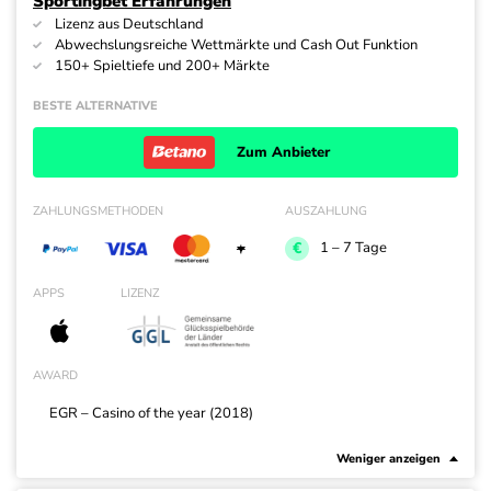
Sportingbet Erfahrungen
Lizenz aus Deutschland
Abwechslungsreiche Wettmärkte und Cash Out Funktion
150+ Spieltiefe und 200+ Märkte
BESTE ALTERNATIVE
Zum Anbieter
ZAHLUNGSMETHODEN
AUSZAHLUNG
+
1 – 7 Tage
APPS
LIZENZ
AWARD
EGR – Casino of the year (2018)
Weniger anzeigen