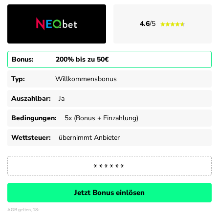
4.6
/5
Bonus:
200% bis zu 50€
Typ:
Willkommensbonus
Auszahlbar:
Ja
Bedingungen:
5x (Bonus + Einzahlung)
Wettsteuer:
übernimmt Anbieter
Jetzt Bonus einlösen
AGB gelten, 18+