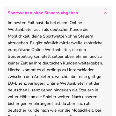
Sportwetten ohne Steuern abgeben
Im besten Fall hast du bei einem Online
Wettanbieter auch als deutscher Kunde die
Möglichkeit, deine Sportwetten ohne Steuern
abzugeben. Es gibt nämlich mittlerweile zahlreiche
europäische Online Wettanbieter, die den
Steuerbetrag komplett selber übernehmen und zu
keiner Zeit an ihre deutschen Kunden weitergeben.
Hierbei kommt es allerdings zu Unterschieden
zwischen den Anbietern, welche über eine gültige
EU-Lizenz verfügen. Online Wettanbieter mit der
deutschen Lizenz geben hingegen die Steuern in
voller Höhe an die Spieler weiter. Nach unseren
bisherigen Erfahrungen hast du aber auch als
deutscher Kunde nach wie vor die Möglichkeit, bei