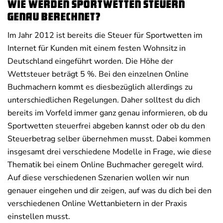
Wie werden Sportwetten Steuern
genau berechnet?
Im Jahr 2012 ist bereits die Steuer für Sportwetten im
Internet für Kunden mit einem festen Wohnsitz in
Deutschland eingeführt worden. Die Höhe der
Wettsteuer beträgt 5 %. Bei den einzelnen Online
Buchmachern kommt es diesbezüglich allerdings zu
unterschiedlichen Regelungen. Daher solltest du dich
bereits im Vorfeld immer ganz genau informieren, ob du
Sportwetten steuerfrei abgeben kannst oder ob du den
Steuerbetrag selber übernehmen musst. Dabei kommen
insgesamt drei verschiedene Modelle in Frage, wie diese
Thematik bei einem Online Buchmacher geregelt wird.
Auf diese verschiedenen Szenarien wollen wir nun
genauer eingehen und dir zeigen, auf was du dich bei den
verschiedenen Online Wettanbietern in der Praxis
einstellen musst.