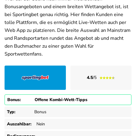
Bonusangeboten und einem breiten Wettangebot ist, ist
bei Sportingbet genau richtig. Hier finden Kunden eine
tolle Plattform, die es ermöglicht Live-Wetten auch per
Web App zu platzieren. Die breite Auswahl an Mainstram
und Randsportarten rundet das Angebot ab und macht
den Buchmacher zu einer guten Wahl für
Sportwettenfans.
4.5
/5
Bonus:
Offene Kombi-Wett-Tipps
Typ:
Bonus
Auszahlbar:
Nein