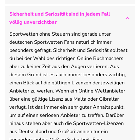
Sicherheit und Seriosität sind in jedem Fall
völlig unverzichtbar
Sportwetten ohne Steuern sind gerade unter
deutschen Sportwetten Fans natürlich immer
besonders gefragt. Sicherheit und Seriosität solltest
du bei der Wahl des richtigen Online Buchmachers
aber zu keiner Zeit aus den Augen verlieren. Aus
diesem Grund ist es auch immer besonders wichtig,
einen Blick auf die gültigen Lizenzen der jeweiligen
Anbieter zu werfen. Wenn ein Online Wettanbieter
über eine gültige Lizenz aus Malta oder Gibraltar
verfügt, ist das immer ein sehr guter Anhaltspunkt,
um auf einen seriösen Anbieter zu treffen. Darüber
hinaus stehen aber auch die Sportwetten-Lizenzen
aus Deutschland und Großbritannien für ein
besonders hohes Maß an Sicherheit. Eine