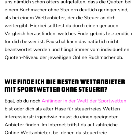
uns nämlich schon öfters aufgefallen, dass die Quoten bei
einem Buchmacher ohne Steuern deutlich geringer sind,
als bei einem Wettanbieter, der die Steuer an dich
weitergibt. Hierbei solltest du durch einen genauen
Vergleich herausfinden, welches Endergebnis letztendlich
für dich besser ist. Pauschal kann das natürlich nicht
beantwortet werden und hängt immer vom individuellen
Quoten-Niveau der jeweiligen Online Buchmacher ab.
Wie finde ich die besten Wettanbieter
mit Sportwetten ohne Steuern?
Egal, ob du noch
Anfänger in der Welt der Sportwetten
bist oder dich als alter Hase für steuerfreies Wetten
interessierst: irgendwie musst du einen geeigneten
Anbieter finden. Im Internet triffst du auf zahlreiche
Online Wettanbieter, bei denen du steuerfreie