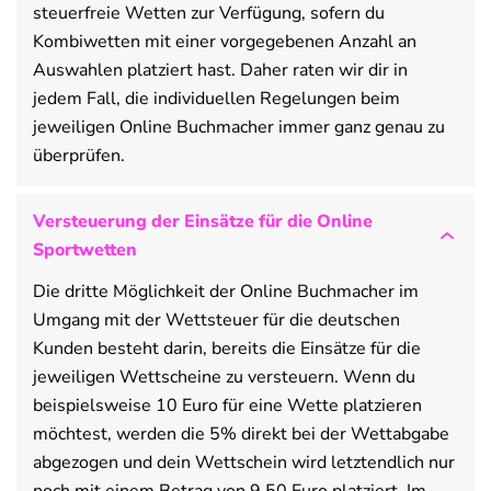
steuerfreie Wetten zur Verfügung, sofern du
Kombiwetten mit einer vorgegebenen Anzahl an
Auswahlen platziert hast. Daher raten wir dir in
jedem Fall, die individuellen Regelungen beim
jeweiligen Online Buchmacher immer ganz genau zu
überprüfen.
Versteuerung der Einsätze für die Online
Sportwetten
Die dritte Möglichkeit der Online Buchmacher im
Umgang mit der Wettsteuer für die deutschen
Kunden besteht darin, bereits die Einsätze für die
jeweiligen Wettscheine zu versteuern. Wenn du
beispielsweise 10 Euro für eine Wette platzieren
möchtest, werden die 5% direkt bei der Wettabgabe
abgezogen und dein Wettschein wird letztendlich nur
noch mit einem Betrag von 9,50 Euro platziert. Im