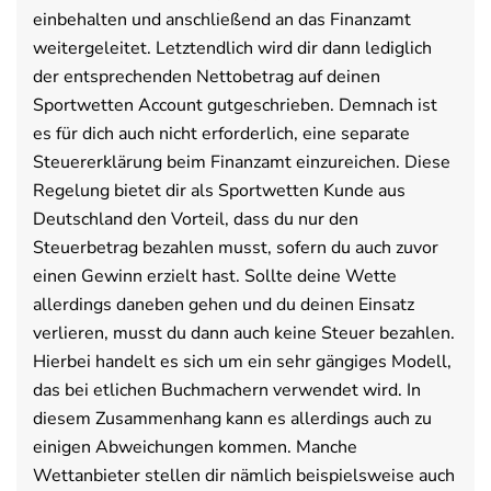
einbehalten und anschließend an das Finanzamt
weitergeleitet. Letztendlich wird dir dann lediglich
der entsprechenden Nettobetrag auf deinen
Sportwetten Account gutgeschrieben. Demnach ist
es für dich auch nicht erforderlich, eine separate
Steuererklärung beim Finanzamt einzureichen. Diese
Regelung bietet dir als Sportwetten Kunde aus
Deutschland den Vorteil, dass du nur den
Steuerbetrag bezahlen musst, sofern du auch zuvor
einen Gewinn erzielt hast. Sollte deine Wette
allerdings daneben gehen und du deinen Einsatz
verlieren, musst du dann auch keine Steuer bezahlen.
Hierbei handelt es sich um ein sehr gängiges Modell,
das bei etlichen Buchmachern verwendet wird. In
diesem Zusammenhang kann es allerdings auch zu
einigen Abweichungen kommen. Manche
Wettanbieter stellen dir nämlich beispielsweise auch