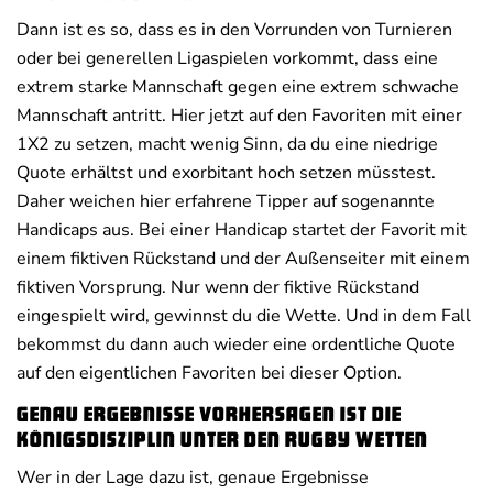
Dann ist es so, dass es in den Vorrunden von Turnieren
oder bei generellen Ligaspielen vorkommt, dass eine
extrem starke Mannschaft gegen eine extrem schwache
Mannschaft antritt. Hier jetzt auf den Favoriten mit einer
1X2 zu setzen, macht wenig Sinn, da du eine niedrige
Quote erhältst und exorbitant hoch setzen müsstest.
Daher weichen hier erfahrene Tipper auf sogenannte
Handicaps aus. Bei einer Handicap startet der Favorit mit
einem fiktiven Rückstand und der Außenseiter mit einem
fiktiven Vorsprung. Nur wenn der fiktive Rückstand
eingespielt wird, gewinnst du die Wette. Und in dem Fall
bekommst du dann auch wieder eine ordentliche Quote
auf den eigentlichen Favoriten bei dieser Option.
Genau Ergebnisse vorhersagen ist die
Königsdisziplin unter den Rugby Wetten
Wer in der Lage dazu ist, genaue Ergebnisse