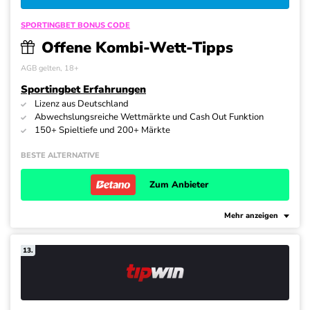
SPORTINGBET BONUS CODE
Offene Kombi-Wett-Tipps
AGB gelten, 18+
Sportingbet Erfahrungen
Lizenz aus Deutschland
Abwechslungsreiche Wettmärkte und Cash Out Funktion
150+ Spieltiefe und 200+ Märkte
BESTE ALTERNATIVE
Zum Anbieter
Mehr anzeigen
13.