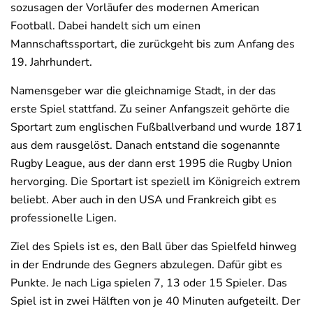
sozusagen der Vorläufer des modernen American
Football. Dabei handelt sich um einen
Mannschaftssportart, die zurückgeht bis zum Anfang des
19. Jahrhundert.
Namensgeber war die gleichnamige Stadt, in der das
erste Spiel stattfand. Zu seiner Anfangszeit gehörte die
Sportart zum englischen Fußballverband und wurde 1871
aus dem rausgelöst. Danach entstand die sogenannte
Rugby League, aus der dann erst 1995 die Rugby Union
hervorging. Die Sportart ist speziell im Königreich extrem
beliebt. Aber auch in den USA und Frankreich gibt es
professionelle Ligen.
Ziel des Spiels ist es, den Ball über das Spielfeld hinweg
in der Endrunde des Gegners abzulegen. Dafür gibt es
Punkte. Je nach Liga spielen 7, 13 oder 15 Spieler. Das
Spiel ist in zwei Hälften von je 40 Minuten aufgeteilt. Der