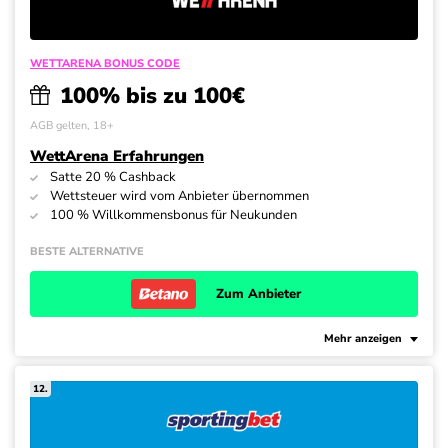
WETTARENA BONUS CODE
100% bis zu 100€
AGB gelten, 18+
WettArena Erfahrungen
Satte 20 % Cashback
Wettsteuer wird vom Anbieter übernommen
100 % Willkommensbonus für Neukunden
BESTE ALTERNATIVE
Zum Anbieter
Mehr anzeigen
12.