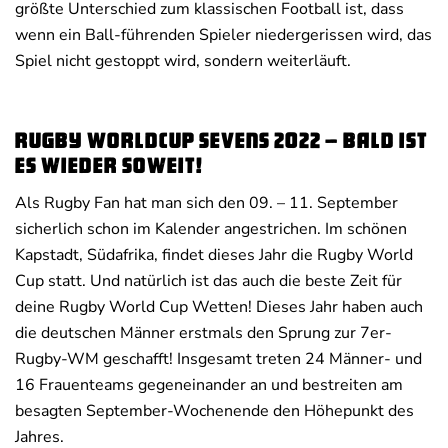
größte Unterschied zum klassischen Football ist, dass
wenn ein Ball-führenden Spieler niedergerissen wird, das
Spiel nicht gestoppt wird, sondern weiterläuft.
Rugby Worldcup Sevens 2022 – bald ist
es wieder soweit!
Als Rugby Fan hat man sich den 09. – 11. September
sicherlich schon im Kalender angestrichen. Im schönen
Kapstadt, Südafrika, findet dieses Jahr die Rugby World
Cup statt. Und natürlich ist das auch die beste Zeit für
deine Rugby World Cup Wetten! Dieses Jahr haben auch
die deutschen Männer erstmals den Sprung zur 7er-
Rugby-WM geschafft! Insgesamt treten 24 Männer- und
16 Frauenteams gegeneinander an und bestreiten am
besagten September-Wochenende den Höhepunkt des
Jahres.