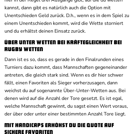
hier in der Regel drei Ausgänge gibt, auf die du wetten
kannst, dann gibt es natürlich auch die Option mit
Unentschieden Geld zurück. D.h., wenn es in dem Spiel zu
einem Unentschieden kommt, wird die Wette storniert
und du erhältst deinen Einsatz zurück.
Über Unter Wetten bei Kräftegleichheit bei
Rugby Wetten
Dann ist es so, dass es gerade in den Finalrunden eines
Turniers dazu kommt, dass Mannschaften gegeneinander
antreten, die gleich stark sind. Wenn es dir hier schwer
fällt, einen Favoriten als Sieger vorherzusagen, dann
weichst du auf sogenannte Über-Unter-Wetten aus. Bei
denen wird auf die Anzahl der Tore gesetzt. Es ist egal,
welche Mannschaft gewinnt, du sagst einen Wert voraus,
der über oder unter einer bestimmten Anzahl Tore liegt.
Mit Handicaps erhöhst du die Quote auf
sichere Favoriten