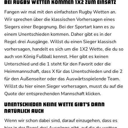
Bei Rugby Wetten kommen 1X2 zum Einsatz
Fangen wir mal mit den einfachsten Rugby Wetten an.
Wir sprechen über die klassischen Vorhersagen eines
Siegers einer Begegnung. Bei der Sportart kann es zu
einem Unentschieden kommen. Daher gibt es in der
Regel drei Ausgänge. Willst du einen Sieger klassisch
vorhersagen, handelt es sich um die 1X2 Wette, die du so
auch von König Fußball kennst. Hier gibt es keinen
Unterschied und die 1 steht für den Favorit oder die
Heimmannschaft, dass X für das Unentschieden und die 2
für den Außenseiter oder das Auswärtsspielende Team.
Willst du hier einen Sieger vorhersagen, musst du auf die
Quote der entsprechenden Mannschaft klicken.
Unentschieden keine Wette gibt’s dann
natürlich auch
Wenn wir schon dabei sind, darauf einzugehen, dass es