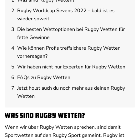
Rugby Worldcup Sevens 2022 – bald ist es
wieder soweit!
Die besten Wettoptionen bei Rugby Wetten für
fette Gewinne
Wie können Profis treffsichere Rugby Wetten
vorhersagen?
Wir haben nicht nur Experten für Rugby Wetten
FAQs zu Rugby Wetten
Jetzt holst auch du noch mehr aus deinen Rugby
Wetten
Was sind Rugby Wetten?
Wenn wir über Rugby Wetten sprechen, sind damit
Sportwetten auf den Rugby Sport gemeint. Rugby ist