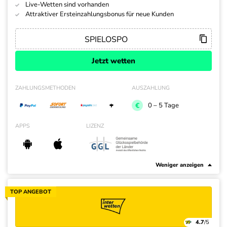
Live-Wetten sind vorhanden
Attraktiver Ersteinzahlungsbonus für neue Kunden
Jetzt wetten
ZAHLUNGSMETHODEN
AUSZAHLUNG
+
0 – 5 Tage
APPS
LIZENZ
Weniger anzeigen
TOP ANGEBOT
4.7
/5