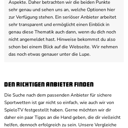
Aspekte. Daher betrachten wir die beiden Punkte
sehr genau und sehen uns an, welche Optionen hier
zur Verfügung stehen. Ein seriöser Anbieter arbeitet
sehr transparent und ermöglicht einen Einblick in
genau diese Thematik auch dann, wenn du dich noch
nicht angemeldet hast. Hinweise bekommst du also
schon bei einem Blick auf die Webseite. Wir nehmen
das noch etwas genauer unter die Lupe.
Den richtigen Anbieter finden
Die Suche nach dem passenden Anbieter für sichere
Sportwetten ist gar nicht so einfach, wie auch wir von
SpieloTV festgestellt haben. Gerne möchten wir dir
daher ein paar Tipps an die Hand geben, die dir vielleicht
helfen, dennoch erfolgreich zu sein. Unsere Vergleiche