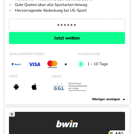
Gute Quoten über alle Sportarten hinweg
Hervorragende Abdeckung bei US-Sport
Jetzt wetten
ZAHLUNGSMETHODEN
AUSZAHLUNG
+
1 – 10 Tage
APPS
LIZENZ
Weniger anzeigen
3.
4.6
/5