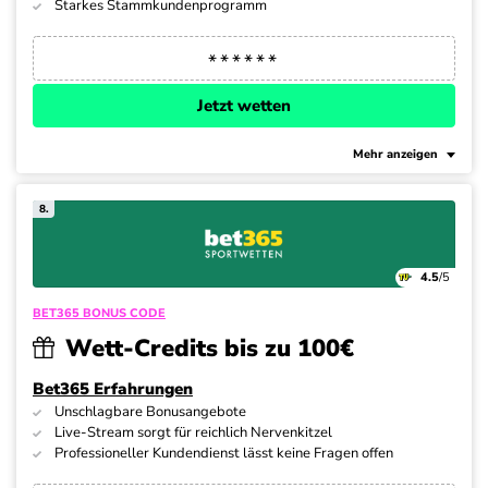
Starkes Stammkundenprogramm
Jetzt wetten
Mehr anzeigen
8.
4.5
/5
BET365 BONUS CODE
Wett-Credits bis zu 100€
Bet365 Erfahrungen
Unschlagbare Bonusangebote
Live-Stream sorgt für reichlich Nervenkitzel
Professioneller Kundendienst lässt keine Fragen offen