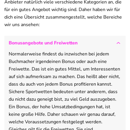
Anbieter natürlich viele verschiedene Kategorien an, die
für ein gutes Angebot wichtig sind. Daher haben wir für
dich eine Übersicht zusammengestellt, welche Bereiche
wir uns ansehen:
Bonusangebote und Freiwetten
Normalerweise findest du inzwischen bei jedem
Buchmacher irgendeinen Bonus oder auch eine
Freiwette. Das ist ein gutes Mittel, um Interessenten
auf sich aufmerksam zu machen. Das heißt aber nicht,
dass du auch von jedem Bonus profitieren kannst.
Sichere Sportwetten bedeuten unter anderem, dass
du nicht dazu geneigt bist, zu viel Geld auszugeben.
Ein Bonus, der hohe Umsatzbedingungen hat, ist
keine große Hilfe. Daher schauen wir genau darauf,
welche Voraussetzungen festgelegt werden.
Gleiches gilt für die Freiwetten. Sie sind