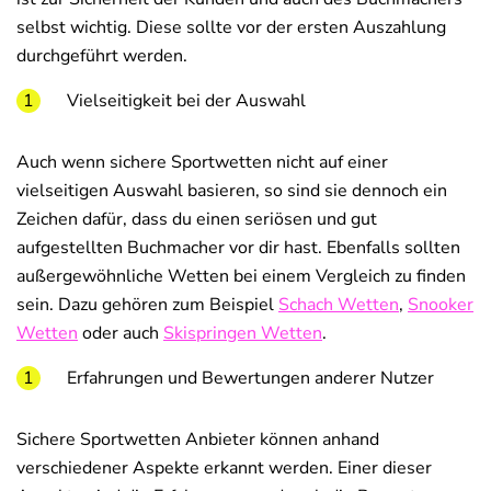
selbst wichtig. Diese sollte vor der ersten Auszahlung
durchgeführt werden.
Vielseitigkeit bei der Auswahl
Auch wenn sichere Sportwetten nicht auf einer
vielseitigen Auswahl basieren, so sind sie dennoch ein
Zeichen dafür, dass du einen seriösen und gut
aufgestellten Buchmacher vor dir hast. Ebenfalls sollten
außergewöhnliche Wetten bei einem Vergleich zu finden
sein. Dazu gehören zum Beispiel
Schach Wetten
,
Snooker
Wetten
oder auch
Skispringen Wetten
.
Erfahrungen und Bewertungen anderer Nutzer
Sichere Sportwetten Anbieter können anhand
verschiedener Aspekte erkannt werden. Einer dieser