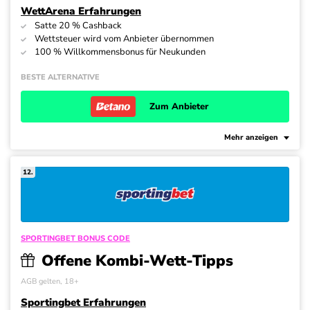
WettArena Erfahrungen
Satte 20 % Cashback
Wettsteuer wird vom Anbieter übernommen
100 % Willkommensbonus für Neukunden
BESTE ALTERNATIVE
Zum Anbieter
Mehr anzeigen
12.
SPORTINGBET BONUS CODE
Offene Kombi-Wett-Tipps
AGB gelten, 18+
Sportingbet Erfahrungen