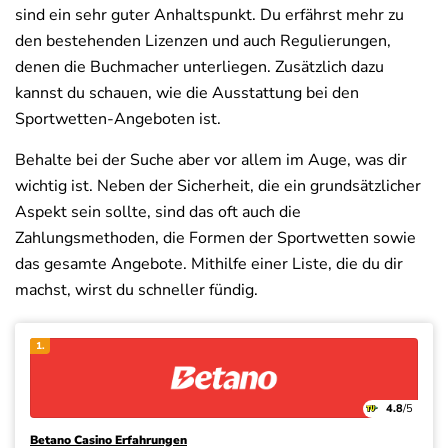
sind ein sehr guter Anhaltspunkt. Du erfährst mehr zu
den bestehenden Lizenzen und auch Regulierungen,
denen die Buchmacher unterliegen. Zusätzlich dazu
kannst du schauen, wie die Ausstattung bei den
Sportwetten-Angeboten ist.
Behalte bei der Suche aber vor allem im Auge, was dir
wichtig ist. Neben der Sicherheit, die ein grundsätzlicher
Aspekt sein sollte, sind das oft auch die
Zahlungsmethoden, die Formen der Sportwetten sowie
das gesamte Angebote. Mithilfe einer Liste, die du dir
machst, wirst du schneller fündig.
1.
4.8
/5
Betano Casino Erfahrungen