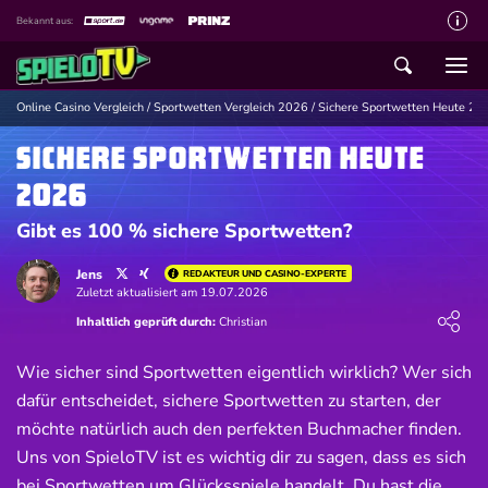
Bekannt aus:
Über spieloTV
Wie wir bewerten
Online Casino Vergleich
/
Sportwetten Vergleich 2026
/
Sichere Sportwetten Heute 20
Die SpieloTV Crew
Sichere Sportwetten Heute
Datenschutzerklärung
2026
Haftungsausschluss für Inhalte
Gibt es 100 % sichere Sportwetten?
Affiliate Disclaimer
Jens
REDAKTEUR UND CASINO-EXPERTE
Zuletzt aktualisiert am 19.07.2026
Schreiber gesucht
Loading ...
Inhaltlich geprüft durch:
Christian
Kontakt mit spieloTV
Wie sicher sind Sportwetten eigentlich wirklich? Wer sich
Spielsucht Hilfe
dafür entscheidet, sichere Sportwetten zu starten, der
möchte natürlich auch den perfekten Buchmacher finden.
Uns von SpieloTV ist es wichtig dir zu sagen, dass es sich
bei Sportwetten um Glücksspiele handelt. Du hast die