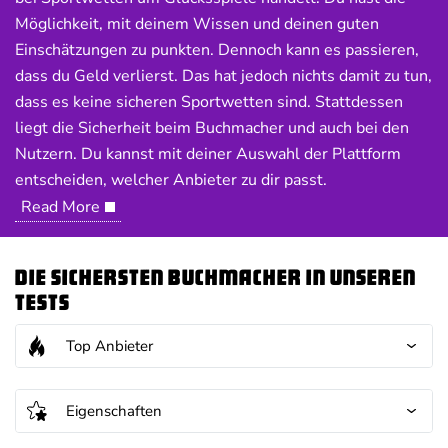
Möglichkeit, mit deinem Wissen und deinen guten
Einschätzungen zu punkten. Dennoch kann es passieren,
Deals
News
dass du Geld verlierst. Das hat jedoch nichts damit zu tun,
dass es keine sicheren Sportwetten sind. Stattdessen
liegt die Sicherheit beim Buchmacher und auch bei den
Nutzern. Du kannst mit deiner Auswahl der Plattform
entscheiden, welcher Anbieter zu dir passt.
Read More
Die sichersten Buchmacher in unseren
Tests
Top Anbieter
Eigenschaften