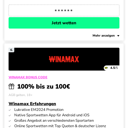
Jetzt wetten
Mehr anzeigen
6.
4.5
/5
WINAMAX BONUS CODE
100% bis zu 100€
AGB gelten, 18+
Winamax Erfahrungen
Lukrative EM2024 Promotion
Native Sportwetten App für Android und iOS
Großes Angebot an verschiedensten Sportarten
Online Sportwetten mit Top Quoten & deutscher Lizenz