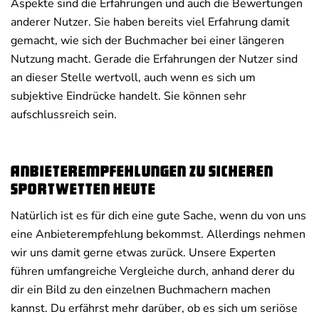
Aspekte sind die Erfahrungen und auch die Bewertungen
anderer Nutzer. Sie haben bereits viel Erfahrung damit
gemacht, wie sich der Buchmacher bei einer längeren
Nutzung macht. Gerade die Erfahrungen der Nutzer sind
an dieser Stelle wertvoll, auch wenn es sich um
subjektive Eindrücke handelt. Sie können sehr
aufschlussreich sein.
Anbieterempfehlungen zu sicheren
Sportwetten heute
Natürlich ist es für dich eine gute Sache, wenn du von uns
eine Anbieterempfehlung bekommst. Allerdings nehmen
wir uns damit gerne etwas zurück. Unsere Experten
führen umfangreiche Vergleiche durch, anhand derer du
dir ein Bild zu den einzelnen Buchmachern machen
kannst. Du erfährst mehr darüber, ob es sich um seriöse