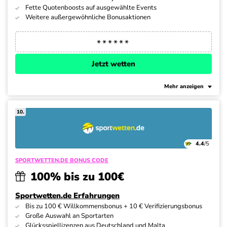
Fette Quotenboosts auf ausgewählte Events
Weitere außergewöhnliche Bonusaktionen
Jetzt wetten
Mehr anzeigen
10.
4.4
/5
SPORTWETTEN.DE BONUS CODE
100% bis zu 100€
Sportwetten.de Erfahrungen
Bis zu 100 € Willkommensbonus + 10 € Verifizierungsbonus
Große Auswahl an Sportarten
Glücksspiellizenzen aus Deutschland und Malta