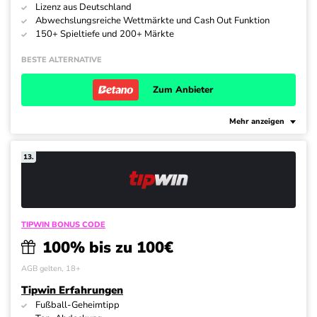
Lizenz aus Deutschland
Abwechslungsreiche Wettmärkte und Cash Out Funktion
150+ Spieltiefe und 200+ Märkte
BESTE ALTERNATIVE
Zum Anbieter
Mehr anzeigen
13.
TIPWIN BONUS CODE
100% bis zu 100€
AGB gelten, 18+
Tipwin Erfahrungen
Fußball-Geheimtipp