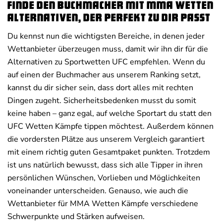
Finde den Buchmacher mit MMA Wetten
Alternativen, der perfekt zu dir passt
Du kennst nun die wichtigsten Bereiche, in denen jeder
Wettanbieter überzeugen muss, damit wir ihn dir für die
Alternativen zu Sportwetten UFC empfehlen. Wenn du
auf einen der Buchmacher aus unserem Ranking setzt,
kannst du dir sicher sein, dass dort alles mit rechten
Dingen zugeht. Sicherheitsbedenken musst du somit
keine haben – ganz egal, auf welche Sportart du statt den
UFC Wetten Kämpfe tippen möchtest. Außerdem können
die vordersten Plätze aus unserem Vergleich garantiert
mit einem richtig guten Gesamtpaket punkten. Trotzdem
ist uns natürlich bewusst, dass sich alle Tipper in ihren
persönlichen Wünschen, Vorlieben und Möglichkeiten
voneinander unterscheiden. Genauso, wie auch die
Wettanbieter für MMA Wetten Kämpfe verschiedene
Schwerpunkte und Stärken aufweisen.