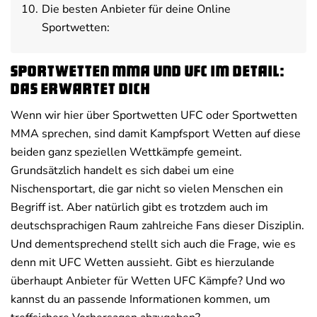
Die besten Anbieter für deine Online
Sportwetten:
Sportwetten MMA und UFC im Detail:
Das erwartet dich
Wenn wir hier über Sportwetten UFC oder Sportwetten
MMA sprechen, sind damit Kampfsport Wetten auf diese
beiden ganz speziellen Wettkämpfe gemeint.
Grundsätzlich handelt es sich dabei um eine
Nischensportart, die gar nicht so vielen Menschen ein
Begriff ist. Aber natürlich gibt es trotzdem auch im
deutschsprachigen Raum zahlreiche Fans dieser Disziplin.
Und dementsprechend stellt sich auch die Frage, wie es
denn mit UFC Wetten aussieht. Gibt es hierzulande
überhaupt Anbieter für Wetten UFC Kämpfe? Und wo
kannst du an passende Informationen kommen, um