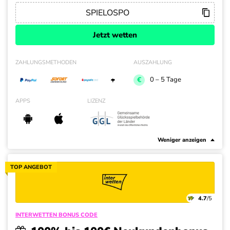
Jetzt wetten
ZAHLUNGSMETHODEN
AUSZAHLUNG
+
0 – 5 Tage
APPS
LIZENZ
Weniger anzeigen
TOP ANGEBOT
4.7
/5
INTERWETTEN BONUS CODE