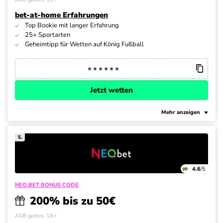
bet-at-home Erfahrungen
Top Bookie mit langer Erfahrung
25+ Sportarten
Geheimtipp für Wetten auf König Fußball
Jetzt wetten
Mehr anzeigen
5.
4.6
/5
NEO.BET BONUS CODE
200% bis zu 50€
AGB gelten, 18+