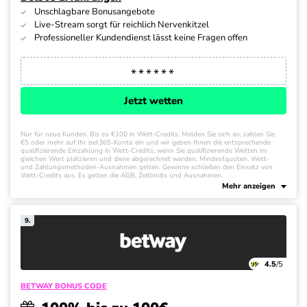
Unschlagbare Bonusangebote
Live-Stream sorgt für reichlich Nervenkitzel
Professioneller Kundendienst lässt keine Fragen offen
Jetzt wetten
Nur für neue Kunden. Bis zu €100 in Wett-Credits. Melden Sie sich an, zahlen Sie
€5 oder mehr auf Ihr bet365-Konto ein und wir geben Ihnen die entsprechende
qualifizierende Einzahlung in Wett-Credits, wenn Sie qualifizierende Wetten im
gleichen Wert platzieren und diese abgerechnet werden. Mindestquoten, Wett-
und Zahlungsmethoden-Ausnahmen gelten. Gewinne schließen den Einsatz von
Wett-Credits aus. Es gelten die AGB, Zeitlimits und Ausnahmen.
Mehr anzeigen
9.
4.5
/5
BETWAY BONUS CODE