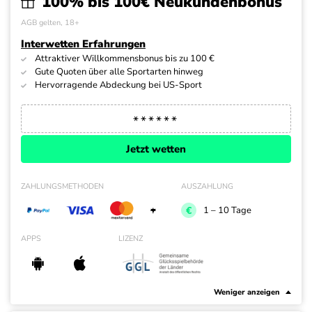
100% bis 100€ Neukundenbonus
AGB gelten, 18+
Interwetten Erfahrungen
Attraktiver Willkommensbonus bis zu 100 €
Gute Quoten über alle Sportarten hinweg
Hervorragende Abdeckung bei US-Sport
Jetzt wetten
ZAHLUNGSMETHODEN
AUSZAHLUNG
+
1 – 10 Tage
APPS
LIZENZ
Weniger anzeigen