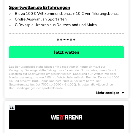
Sportwetten.de Erfahrungen
Bis zu 100 € Willkommensbonus + 10 € Verifizierungsbonus
Große Auswahl an Sportarten
Glücksspiellizenzen aus Deutschland und Malta
Jetzt wetten
Das Bonusangebot steht jedem online registrierten Konto einmalig zur
Verfügung. Der eingezahlte Betrag muss 1x und der Bonusbetrag muss 6x mit
Einsätzen auf Sportwetten umgesetzt werden. Dabei sind nur Wetten mit einer
Mindestgesamtquote von 2,00 pro Wettschein zulässig. Beispiel: Du zahlst 100€
ein und erhältst 100€ Bonus und hast 200€ auf deinem Konto. Der
Gesamtumsatz beträgt 700€ (1×100€ + 6×100€). Es gelten die Allgemeinen
Bonusbedingungen der sportwetten.de
Mehr anzeigen
11.