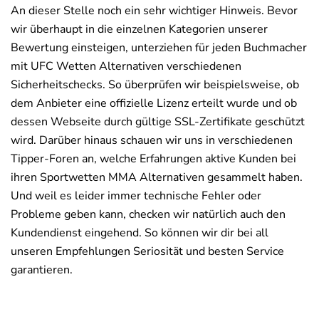
An dieser Stelle noch ein sehr wichtiger Hinweis. Bevor
wir überhaupt in die einzelnen Kategorien unserer
Bewertung einsteigen, unterziehen für jeden Buchmacher
mit UFC Wetten Alternativen verschiedenen
Sicherheitschecks. So überprüfen wir beispielsweise, ob
dem Anbieter eine offizielle Lizenz erteilt wurde und ob
dessen Webseite durch gültige SSL-Zertifikate geschützt
wird. Darüber hinaus schauen wir uns in verschiedenen
Tipper-Foren an, welche Erfahrungen aktive Kunden bei
ihren Sportwetten MMA Alternativen gesammelt haben.
Und weil es leider immer technische Fehler oder
Probleme geben kann, checken wir natürlich auch den
Kundendienst eingehend. So können wir dir bei all
unseren Empfehlungen Seriosität und besten Service
garantieren.