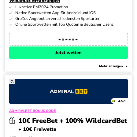
Winamax Erfahrungen
Lukrative EM2024 Promotion
Native Sportwetten App für Android und iOS
Großes Angebot an verschiedensten Sportarten
Online Sportwetten mit Top Quoten & deutscher Lizenz
Jetzt wetten
Mehr anzeigen
7.
4.5
/5
ADMIRALBET BONUS CODE
10€ FreeBet + 100% WildcardBet
+ 10€ Freiwette