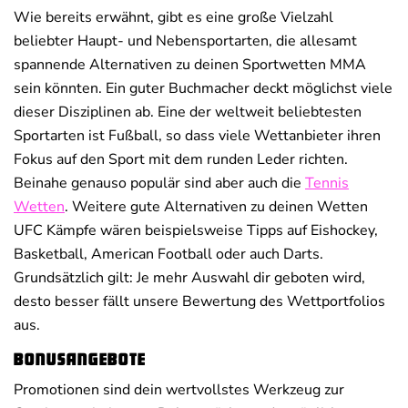
Wie bereits erwähnt, gibt es eine große Vielzahl
beliebter Haupt- und Nebensportarten, die allesamt
spannende Alternativen zu deinen Sportwetten MMA
sein könnten. Ein guter Buchmacher deckt möglichst viele
dieser Disziplinen ab. Eine der weltweit beliebtesten
Sportarten ist Fußball, so dass viele Wettanbieter ihren
Fokus auf den Sport mit dem runden Leder richten.
Beinahe genauso populär sind aber auch die
Tennis
Wetten
. Weitere gute Alternativen zu deinen Wetten
UFC Kämpfe wären beispielsweise Tipps auf Eishockey,
Basketball, American Football oder auch Darts.
Grundsätzlich gilt: Je mehr Auswahl dir geboten wird,
desto besser fällt unsere Bewertung des Wettportfolios
aus.
Bonusangebote
Promotionen sind dein wertvollstes Werkzeug zur