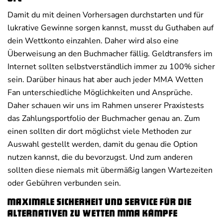
Damit du mit deinen Vorhersagen durchstarten und für
lukrative Gewinne sorgen kannst, musst du Guthaben auf
dein Wettkonto einzahlen. Daher wird also eine
Überweisung an den Buchmacher fällig. Geldtransfers im
Internet sollten selbstverständlich immer zu 100% sicher
sein. Darüber hinaus hat aber auch jeder MMA Wetten
Fan unterschiedliche Möglichkeiten und Ansprüche.
Daher schauen wir uns im Rahmen unserer Praxistests
das Zahlungsportfolio der Buchmacher genau an. Zum
einen sollten dir dort möglichst viele Methoden zur
Auswahl gestellt werden, damit du genau die Option
nutzen kannst, die du bevorzugst. Und zum anderen
sollten diese niemals mit übermäßig langen Wartezeiten
oder Gebühren verbunden sein.
Maximale Sicherheit und Service für die
Alternativen zu Wetten MMA Kämpfe