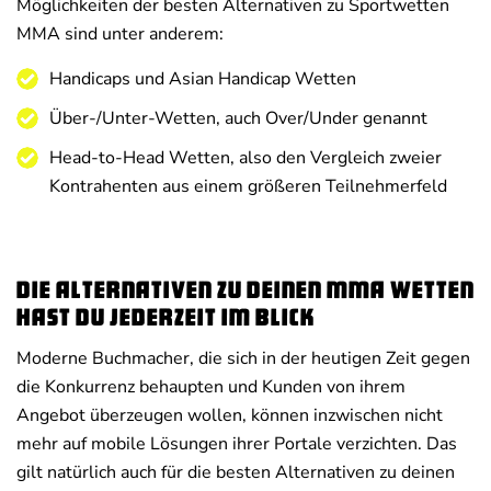
Möglichkeiten der besten Alternativen zu Sportwetten
MMA sind unter anderem:
Handicaps und Asian Handicap Wetten
Über-/Unter-Wetten, auch Over/Under genannt
Head-to-Head Wetten, also den Vergleich zweier
Kontrahenten aus einem größeren Teilnehmerfeld
Die Alternativen zu deinen MMA Wetten
hast du jederzeit im Blick
Moderne Buchmacher, die sich in der heutigen Zeit gegen
die Konkurrenz behaupten und Kunden von ihrem
Angebot überzeugen wollen, können inzwischen nicht
mehr auf mobile Lösungen ihrer Portale verzichten. Das
gilt natürlich auch für die besten Alternativen zu deinen