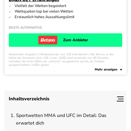
Vielfalt der Wetten begeistert
Wettquoten top bei vielen Wetten
Erstaunlich hohes Auszahlungslimit
BESTE ALTERNATIVE
Zum Anbieter
Neukunden Angebot | Mindesteinsatz von 10€ erforderlich | Der Bonus, in der
Höhe des Einsatzes (min. 10€ | max. 100€) wird innerhalb von 48 Stunden
nachdem die erste Wette als „verloren“ ausgewertet wurde, als Freebet
gutgeschrieben | AGBs gelten
Mehr anzeigen
Inhaltsverzeichnis
Sportwetten MMA und UFC im Detail: Das
erwartet dich