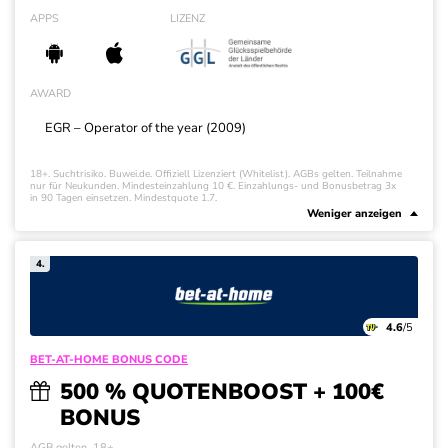
APPS
LIZENZ
AWARD
EGR – Operator of the year (2009)
18+. Suchtrisiko. Buwei.de. Offiziell Lizenziert (Whitelist). AGBs gelten. Teilnahme
nur für Neukunden. Mindesteinzahlung 10 €. Einzahlungs- und Bonusbetrag 3x
in 90 Tagen einsetzen. Mindestquote 1.7.
Weniger anzeigen
4.
4.6
/5
BET-AT-HOME BONUS CODE
500 % QUOTENBOOST + 100€
BONUS
AGB gelten, 18+