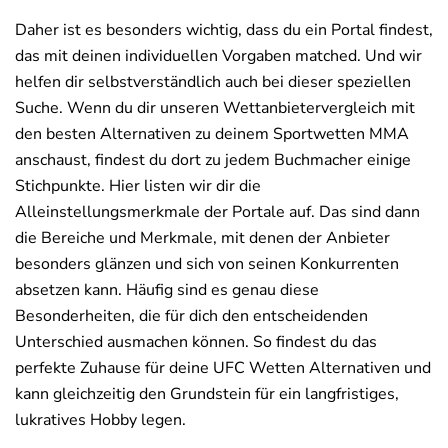
Daher ist es besonders wichtig, dass du ein Portal findest,
das mit deinen individuellen Vorgaben matched. Und wir
helfen dir selbstverständlich auch bei dieser speziellen
Suche. Wenn du dir unseren Wettanbietervergleich mit
den besten Alternativen zu deinem Sportwetten MMA
anschaust, findest du dort zu jedem Buchmacher einige
Stichpunkte. Hier listen wir dir die
Alleinstellungsmerkmale der Portale auf. Das sind dann
die Bereiche und Merkmale, mit denen der Anbieter
besonders glänzen und sich von seinen Konkurrenten
absetzen kann. Häufig sind es genau diese
Besonderheiten, die für dich den entscheidenden
Unterschied ausmachen können. So findest du das
perfekte Zuhause für deine UFC Wetten Alternativen und
kann gleichzeitig den Grundstein für ein langfristiges,
lukratives Hobby legen.