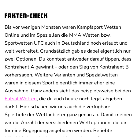
Fakten-Check
Bis vor wenigen Monaten waren Kampfsport Wetten
Online und im Speziellen die MMA Wetten bzw.
Sportwetten UFC auch in Deutschland noch erlaubt und
weit verbreitet. Grundsätzlich gab es dabei eigentlich nur
zwei Optionen. Du konntest entweder darauf tippen, dass
Kontrahent A gewinnt – oder den Sieg von Kontrahent B
vorhersagen. Weitere Varianten und Spezialwetten
waren in diesem Sport eigentlich immer eher eine
Ausnahme. Ganz anders sieht das beispielsweise bei den
Futsal Wetten
, die du auch heute noch legal abgeben
darfst. Hier schauen wir uns auch die verfügbare
Spieltiefe der Wettanbieter ganz genau an. Damit meinen
wir die Anzahl der verschiedenen Wettoptionen, die dir
für eine Begegnung angeboten werden. Beliebte