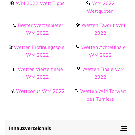
⚽️
WM 2022 Wett Tipps
🚀
WM 2022
Wettquoten
🥇
Bester Wettanbieter
💎
Wetten Favorit WM
WM 2022
2022
🎬
Wetten Eröffnungsspiel
📝
Wetten Achtelfinale
WM 2022
WM 2022
💵
Wetten Viertelfinale
🏅
Wetten Finale WM
WM 2022
2022
💰
Wettbonus WM 2022
💪
Wetten WM Torwart
des Turniers
Inhaltsverzeichnis