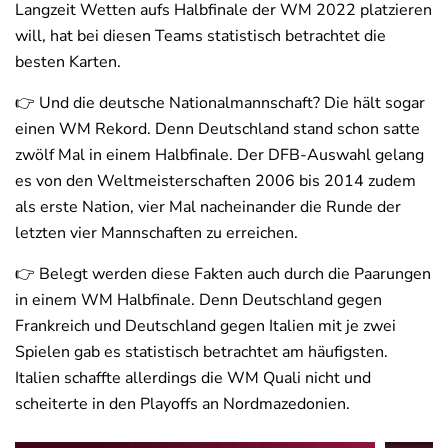
Langzeit Wetten aufs Halbfinale der WM 2022 platzieren
will, hat bei diesen Teams statistisch betrachtet die
besten Karten.
👉 Und die deutsche Nationalmannschaft? Die hält sogar
einen WM Rekord. Denn Deutschland stand schon satte
zwölf Mal in einem Halbfinale. Der DFB-Auswahl gelang
es von den Weltmeisterschaften 2006 bis 2014 zudem
als erste Nation, vier Mal nacheinander die Runde der
letzten vier Mannschaften zu erreichen.
👉 Belegt werden diese Fakten auch durch die Paarungen
in einem WM Halbfinale. Denn Deutschland gegen
Frankreich und Deutschland gegen Italien mit je zwei
Spielen gab es statistisch betrachtet am häufigsten.
Italien schaffte allerdings die WM Quali nicht und
scheiterte in den Playoffs an Nordmazedonien.