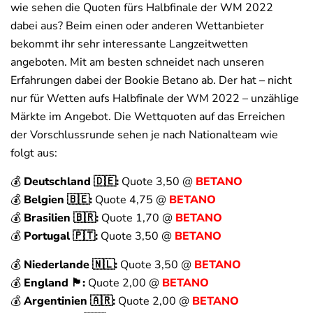
wie sehen die Quoten fürs Halbfinale der WM 2022
dabei aus? Beim einen oder anderen Wettanbieter
bekommt ihr sehr interessante Langzeitwetten
angeboten. Mit am besten schneidet nach unseren
Erfahrungen dabei der Bookie Betano ab. Der hat – nicht
nur für Wetten aufs Halbfinale der WM 2022 – unzählige
Märkte im Angebot. Die Wettquoten auf das Erreichen
der Vorschlussrunde sehen je nach Nationalteam wie
folgt aus:
💰
Deutschland 🇩🇪:
Quote 3,50 @
BETANO
💰
Belgien 🇧🇪:
Quote 4,75 @
BETANO
💰
Brasilien 🇧🇷:
Quote 1,70 @
BETANO
💰
Portugal 🇵🇹:
Quote 3,50 @
BETANO
💰
Niederlande 🇳🇱:
Quote 3,50 @
BETANO
💰
England 🏴󠁧󠁢󠁥󠁮󠁧󠁿:
Quote 2,00 @
BETANO
💰
Argentinien 🇦🇷:
Quote 2,00 @
BETANO