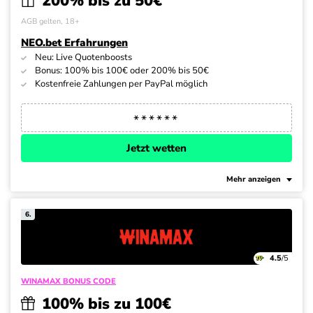
200% bis zu 50€
AGB gelten, 18+
NEO.bet Erfahrungen
Neu: Live Quotenboosts
Bonus: 100% bis 100€ oder 200% bis 50€
Kostenfreie Zahlungen per PayPal möglich
Jetzt wetten
Mehr anzeigen
6.
4.5
/5
WINAMAX BONUS CODE
100% bis zu 100€