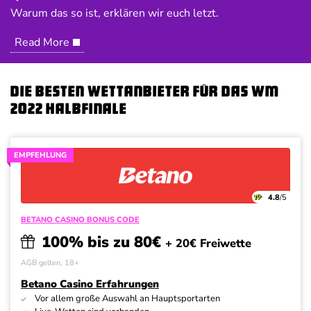
Warum das so ist, erklären wir euch letzt.
Read More
Deals
News
Die besten Wettanbieter für das WM
2022 Halbfinale
EMPFEHLUNG
4.8
/5
BETANO CASINO BONUS CODE
100% bis zu 80€
+ 20€ Freiwette
AGB gelten, 18+
Betano Casino Erfahrungen
Vor allem große Auswahl an Hauptsportarten