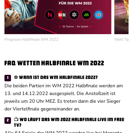
Prognose Halbfinale WM 2022
Wett Tipp
FAQ Wetten Halbfinale WM 2022
⚽ Wann ist das WM Halbfinale 2022?
Die beiden Partien im WM 2022 Halbfinale werden am
13. und 14.12.2022 ausgespielt. Die Anstoßzeit ist
jeweils um 20 Uhr MEZ. Es treten dann die vier Sieger
der Viertelfinale gegeneinander an.
📺 Wo läuft das WM 2022 Halbfinale live im Free
TV?
Alle 64 Spiele der WM 2022 werden live bei Magenta