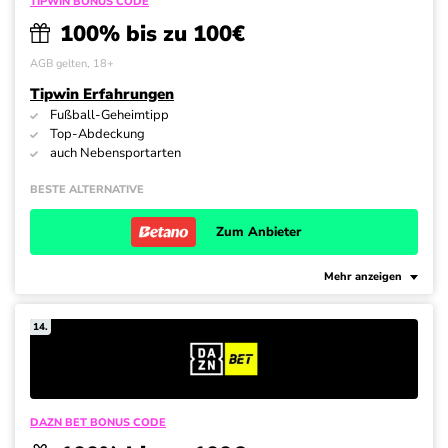
TIPWIN BONUS CODE
100% bis zu 100€
AGB gelten, 18+
Tipwin Erfahrungen
Fußball-Geheimtipp
Top-Abdeckung
auch Nebensportarten
BESTE ALTERNATIVE
Zum Anbieter
Mehr anzeigen
14.
DAZN BET BONUS CODE