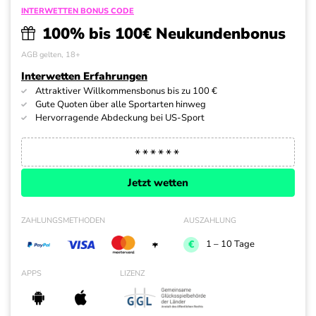
INTERWETTEN BONUS CODE
100% bis 100€ Neukundenbonus
AGB gelten, 18+
Interwetten Erfahrungen
Attraktiver Willkommensbonus bis zu 100 €
Gute Quoten über alle Sportarten hinweg
Hervorragende Abdeckung bei US-Sport
Jetzt wetten
ZAHLUNGSMETHODEN
AUSZAHLUNG
+
1 – 10 Tage
APPS
LIZENZ