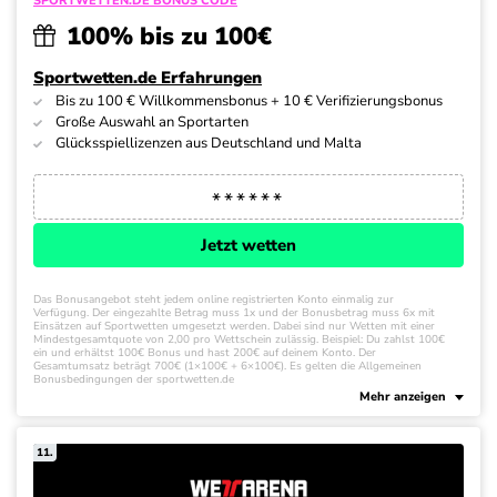
SPORTWETTEN.DE BONUS CODE
100% bis zu 100€
Sportwetten.de Erfahrungen
Bis zu 100 € Willkommensbonus + 10 € Verifizierungsbonus
Große Auswahl an Sportarten
Glücksspiellizenzen aus Deutschland und Malta
Jetzt wetten
Das Bonusangebot steht jedem online registrierten Konto einmalig zur
Verfügung. Der eingezahlte Betrag muss 1x und der Bonusbetrag muss 6x mit
Einsätzen auf Sportwetten umgesetzt werden. Dabei sind nur Wetten mit einer
Mindestgesamtquote von 2,00 pro Wettschein zulässig. Beispiel: Du zahlst 100€
ein und erhältst 100€ Bonus und hast 200€ auf deinem Konto. Der
Gesamtumsatz beträgt 700€ (1×100€ + 6×100€). Es gelten die Allgemeinen
Bonusbedingungen der sportwetten.de
Mehr anzeigen
11.