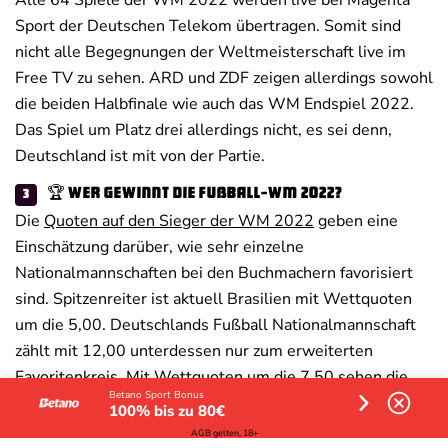
Sport der Deutschen Telekom übertragen. Somit sind
nicht alle Begegnungen der Weltmeisterschaft live im
Free TV zu sehen. ARD und ZDF zeigen allerdings sowohl
die beiden Halbfinale wie auch das WM Endspiel 2022.
Das Spiel um Platz drei allerdings nicht, es sei denn,
Deutschland ist mit von der Partie.
🏆 Wer gewinnt die Fußball-WM 2022?
Die
Quoten auf den Sieger der WM 2022
geben eine
Einschätzung darüber, wie sehr einzelne
Nationalmannschaften bei den Buchmachern favorisiert
sind. Spitzenreiter ist aktuell Brasilien mit Wettquoten
um die 5,00. Deutschlands Fußball Nationalmannschaft
zählt mit 12,00 unterdessen nur zum erweiterten
Favoritenkreis. Mit Wettquoten um die 7,50 sehen die
Betano Sport Bonus
Bookies Frankreich und Argentinien noch deutlich besser.
100% bis zu 80€
AGB gelten, 18+