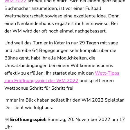
WM 2022
schnell und einfach. Sich bei einem ganz neuen
Buchmacher anzumelden, ist vor einer Fußball
Weltmeisterschaft sowieso eine exzellente Idee. Denn
einen Neukundenbonus ergattert ihr hier sowieso. Bei
der WM wird der oft noch einmal nachgebessert.
Und weil das Turnier in Katar in nur 29 Tagen mit sage
und schreibe 64 Begegnungen sehr kompakt über die
Bühne geht, habt ihr alle Möglichkeiten, die
Umsatzbedingungen bei einem Willkommensbonus
effektiv zu erfüllen. Ihr startet also mit den
Wett-Tipps
zum Eröffnungsspiel der WM 2022
und spielt euren
Wettbonus Schritt für Schritt frei.
Immer im Blick haben solltet ihr den WM 2022 Spielplan.
Der sieht wie folgt aus:
📅
Eröffnungsspiel:
Sonntag, 20. November 2022 um 17
Uhr