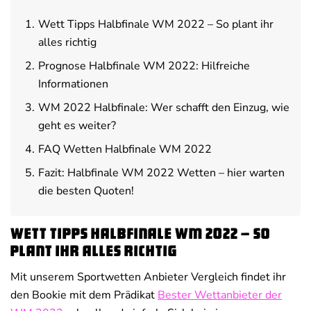
Wett Tipps Halbfinale WM 2022 – So plant ihr
alles richtig
Prognose Halbfinale WM 2022: Hilfreiche
Informationen
WM 2022 Halbfinale: Wer schafft den Einzug, wie
geht es weiter?
FAQ Wetten Halbfinale WM 2022
Fazit: Halbfinale WM 2022 Wetten – hier warten
die besten Quoten!
Wett Tipps Halbfinale WM 2022 – So
plant ihr alles richtig
Mit unserem Sportwetten Anbieter Vergleich findet ihr
den Bookie mit dem Prädikat
Bester Wettanbieter der