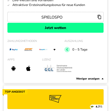
Live-Wetten sind vorhanden
Attraktiver Ersteinzahlungsbonus für neue Kunden
Jetzt wetten
ZAHLUNGSMETHODEN
AUSZAHLUNG
+
0 – 5 Tage
APPS
LIZENZ
Weniger anzeigen
TOP ANGEBOT
4.7
/5