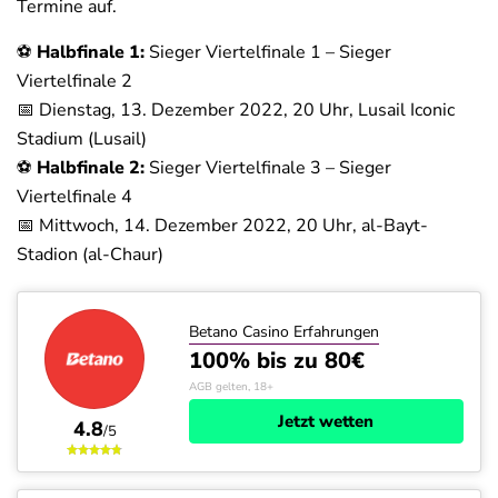
Termine auf.
⚽
Halbfinale 1:
Sieger Viertelfinale 1 – Sieger
Viertelfinale 2
📅 Dienstag, 13. Dezember 2022, 20 Uhr, Lusail Iconic
Stadium (Lusail)
⚽
Halbfinale 2:
Sieger Viertelfinale 3 – Sieger
Viertelfinale 4
📅 Mittwoch, 14. Dezember 2022, 20 Uhr, al-Bayt-
Stadion (al-Chaur)
Betano Casino Erfahrungen
100% bis zu 80€
AGB gelten, 18+
Jetzt wetten
4.8
/5