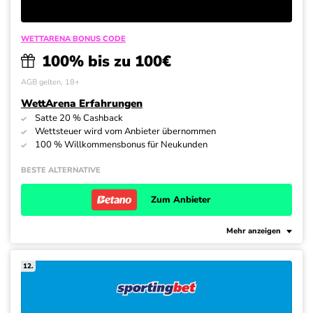
WETTARENA BONUS CODE
100% bis zu 100€
AGB gelten, 18+
WettArena Erfahrungen
Satte 20 % Cashback
Wettsteuer wird vom Anbieter übernommen
100 % Willkommensbonus für Neukunden
BESTE ALTERNATIVE
Zum Anbieter
Mehr anzeigen
12.