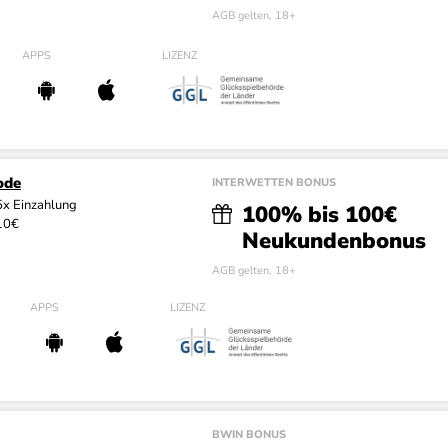
AGB gelten, 18+
APPS
LIZENZ
ode
INTERWETTEN BONUS
5x Einzahlung
100% bis 100€
10€
Neukundenbonus
AGB gelten, 18+
APPS
LIZENZ
BWIN BONUS