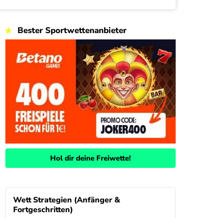
Bester Sportwettenanbieter
Hol dir deine Freiwette!
Wett Strategien (Anfänger &
Fortgeschritten)