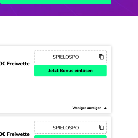
Paysafecard Online Casinos
15 EURO Casino Bonus ohne Einzahlung
Wettanbieter mit Paysafecard
Beliebte Ratgeber:
Klarna Online Casinos
20 EURO Casino Bonus ohne Einzahlung
Neteller Online Casinos
25 EURO Casino Bonus ohne Einzahlung
Sportwetten Tipps (aktuell & kostenlos)
Muchbetter Online Casinos
30 EURO Casino Bonus ohne Einzahlung
Sportwetten Strategien
Skrill Online Casinos
35 EURO Casino Bonus ohne Einzahlung
Kombiwetten Strategie
0€ Freiwette
Jetzt Bonus einlösen
Giropay Online Casinos
50 EURO Casino Bonus ohne Einzahlung
Systemwetten Strategie
Kreditkarten Online Casinos
5 EURO Gratis Casino Startguthaben
Value Bets Erfahrungen & Strategie
Online Casino auf Rechnung
Casino Startguthaben ohne Einzahlung
Surebets Erfahrungen & Strategie
Weniger anzeigen
Casino mit Banküberweisung
Unbekannte Online Casinos mit Bonus ohne Einzahlung
0€ Freiwette