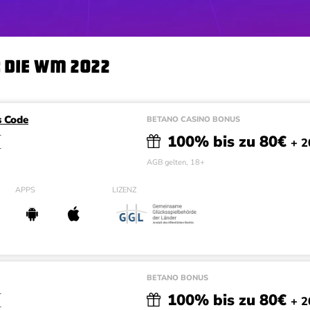
07.
Winamax Bonus Code
Online Casino Schnellste Auszahlung
08.
AdmiralBet Bonus Code
Bestes Casino mit Pragmatic Slots
09.
Bet365 Bonus Code
 die WM 2022
Bestes Deutsches Online Casino
10.
Betway Bonus Code
Casino mit hoher Gewinnchance
s Code
11.
Sportwetten.de Bonus Code
BETANO CASINO BONUS
Plinko Betrugsmasche
–
100% bis zu 80€
+ 2
–
12.
WettArena Bonus Code
AGB gelten, 18+
13.
Sportingbet Bonus Code
APPS
LIZENZ
14.
Tipwin Bonus Code
15.
DAZN BET Bonus Code
BETANO BONUS
–
100% bis zu 80€
+ 2
–