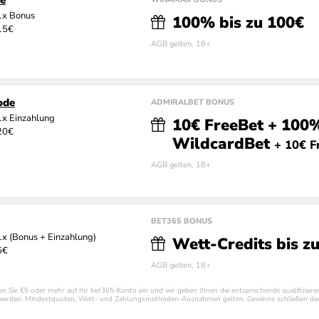
e
1x Bonus
100% bis zu 100€
15€
AGB gelten, 18+
ode
ADMIRALBET BONUS
1x Einzahlung
10€ FreeBet + 100
20€
WildcardBet
+ 10€ F
AGB gelten, 18+
BET365 BONUS
1x (Bonus + Einzahlung)
Wett-Credits bis z
5€
AGB gelten, 18+
len Sie €5 oder mehr auf Ihr bet365-Konto ein und wir geben Ihnen die entsprechende qualifizier
t werden. Mindestquoten, Wett- und Zahlungsmethoden-Ausnahmen gelten. Gewinne schließen den 