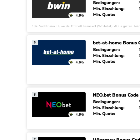
Bedingungen:
Min. Einzahlung:
Min. Quote:
4.6
/5
18+. Suchtrisiko. Buwei.de. Offiziell Lizenziert (Whitelist). AGBs gelten.
bet-at-home Bonus 
5.
Bedingungen:
Min. Einzahlung:
Min. Quote:
4.6
/5
NEO.bet Bonus Code
6.
Bedingungen:
Min. Einzahlung:
Min. Quote:
4.6
/5
7.