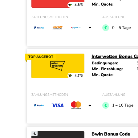
Min. Quote:
4.8
/5
ZAHLUNGSMETHODEN
AUSZAHLUNG
+
0 – 5 Tage
Interwetten Bonus C
TOP ANGEBOT
Bedingungen:
Min. Einzahlung:
Min. Quote:
4.7
/5
ZAHLUNGSMETHODEN
AUSZAHLUNG
+
1 – 10 Tage
Bwin Bonus Code
4.