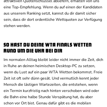
attraktiven Quotenschlüssel abliefern, erhalten von uns
eine Top-Empfehlung. Wenn du auf einen der Kandidaten
aus unserem Ranking setzt, kannst du dir damit sicher
sein, dass dir dort ordentliche Wettquoten zur Verfügung
stehen werden.
So hast du deine WTA Finals Wetten
rund um die Uhr bei dir
Im normalen Alltag bleibt leider nicht immer die Zeit, dich
in Ruhe an deinen heimischen Desktop-PC zu setzen,
wenn du Lust auf ein paar WTA Wetten bekommst. Freie
Zeit ist oft sehr dünn gesät. Und vermutlich kennt jeder
Mensch die lästigen Wartezeiten, die entstehen, wenn
ein Termin kurzfristig nach hinten verschoben wird oder
die Bahn eine halbe Stunde Verspätung hat, du aber
schon vor Ort bist. Genau dafür gibt es die mobilen