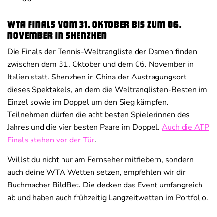
WTA Finals vom 31. Oktober bis zum 06.
November in Shenzhen
Die Finals der Tennis-Weltrangliste der Damen finden
zwischen dem 31. Oktober und dem 06. November in
Italien statt. Shenzhen in China der Austragungsort
dieses Spektakels, an dem die Weltranglisten-Besten im
Einzel sowie im Doppel um den Sieg kämpfen.
Teilnehmen dürfen die acht besten Spielerinnen des
Jahres und die vier besten Paare im Doppel.
Auch die ATP
Finals stehen vor der Tür
.
Willst du nicht nur am Fernseher mitfiebern, sondern
auch deine WTA Wetten setzen, empfehlen wir dir
Buchmacher BildBet. Die decken das Event umfangreich
ab und haben auch frühzeitig Langzeitwetten im Portfolio.