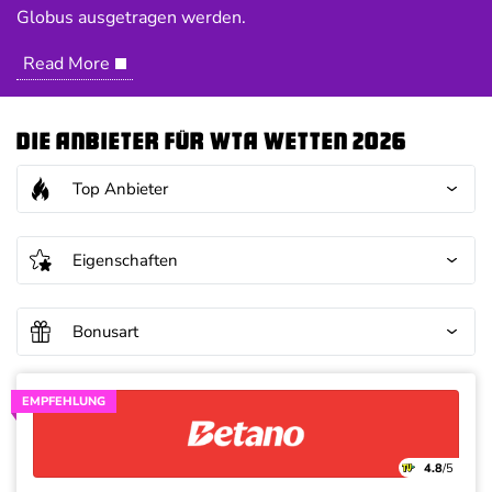
Globus ausgetragen werden.
Read More
Deals
News
Die Anbieter für WTA Wetten 2026
Top Anbieter
Eigenschaften
Bonusart
EMPFEHLUNG
4.8
/5