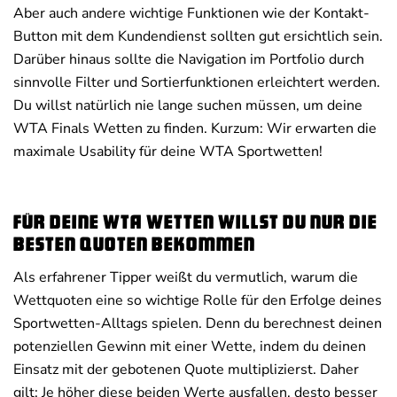
Aber auch andere wichtige Funktionen wie der Kontakt-
Button mit dem Kundendienst sollten gut ersichtlich sein.
Darüber hinaus sollte die Navigation im Portfolio durch
sinnvolle Filter und Sortierfunktionen erleichtert werden.
Du willst natürlich nie lange suchen müssen, um deine
WTA Finals Wetten zu finden. Kurzum: Wir erwarten die
maximale Usability für deine WTA Sportwetten!
Für deine WTA Wetten willst du nur die
besten Quoten bekommen
Als erfahrener Tipper weißt du vermutlich, warum die
Wettquoten eine so wichtige Rolle für den Erfolge deines
Sportwetten-Alltags spielen. Denn du berechnest deinen
potenziellen Gewinn mit einer Wette, indem du deinen
Einsatz mit der gebotenen Quote multiplizierst. Daher
gilt: Je höher diese beiden Werte ausfallen, desto besser