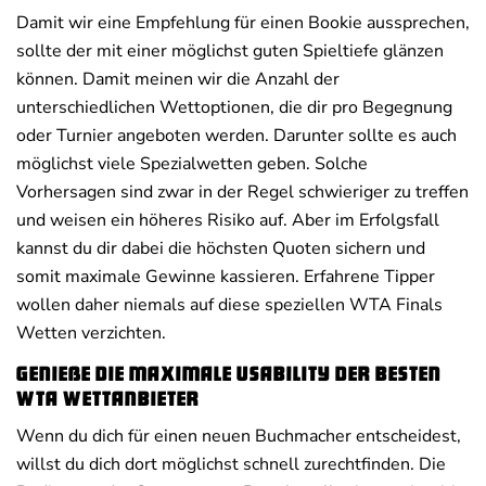
Damit wir eine Empfehlung für einen Bookie aussprechen,
sollte der mit einer möglichst guten Spieltiefe glänzen
können. Damit meinen wir die Anzahl der
unterschiedlichen Wettoptionen, die dir pro Begegnung
oder Turnier angeboten werden. Darunter sollte es auch
möglichst viele Spezialwetten geben. Solche
Vorhersagen sind zwar in der Regel schwieriger zu treffen
und weisen ein höheres Risiko auf. Aber im Erfolgsfall
kannst du dir dabei die höchsten Quoten sichern und
somit maximale Gewinne kassieren. Erfahrene Tipper
wollen daher niemals auf diese speziellen WTA Finals
Wetten verzichten.
Genieße die maximale Usability der besten
WTA Wettanbieter
Wenn du dich für einen neuen Buchmacher entscheidest,
willst du dich dort möglichst schnell zurechtfinden. Die