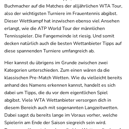
Buchmacher auf die Matches der alljährlichen WTA Tour,
also der wichtigsten Turniere im Frauentennis abgibst.
Dieser Wettkampf hat inzwischen ebenso viel Ansehen
erlangt, wie die ATP World Tour der männlichen
Tennisspieler. Die Fangemeinde ist riesig. Und somit
decken natürlich auch die besten Wettanbieter Tipps auf
diese spannenden Turniere umfangreich ab.
Hier kannst du übrigens im Grunde zwischen zwei
Kategorien unterschieden. Zum einen wären da die
klassischen Pre-Match Wetten. Wie du vielleicht bereits
anhand des Namens erkennen kannst, handelt es sich
dabei um Tipps, die du vor dem eigentlichen Spiel
abgibst. Viele WTA Wettanbieter versorgen dich in
diesem Bereich auch mit sogenannten Langzeitwetten.
Dabei sagst du bereits lange im Voraus vorher, welche
Spielerin am Ende der Saison siegreich sein wird.