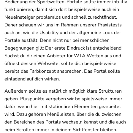
Bedienung der Sportwetten-Portale sollte immer intuitiv
funktionieren, damit sich dort beispielsweise auch ein
Neueinsteiger problemlos und schnell zurechtfindet.
Daher schauen wir uns im Rahmen unserer Praxistests
auch an, wie die Usability und der allgemeine Look der
Portale ausfällt. Denn nicht nur bei menschlichen
Begegnungen gilt: Der erste Eindruck ist entscheidend.
Suchst du dir einen Anbieter für WTA Wetten aus und
öffnest dessen Webseite, sollte dich beispielsweise
bereits das Farbkonzept ansprechen. Das Portal sollte
einladend auf dich wirken.
Außerdem sollte es natürlich möglich klare Strukturen
geben. Pluspunkte vergeben wir beispielsweise immer
dafür, wenn hier mit stationären Elementen gearbeitet
wird. Dazu gehören Menüleisten, über die du zwischen
den Bereichen des Portals wechseln kannst und die auch
beim Scrollen immer in deinem Sichtfenster bleiben.