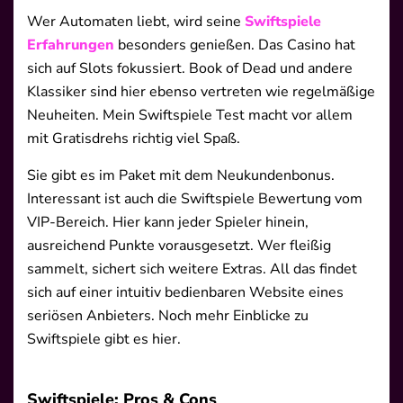
Wer Automaten liebt, wird seine
Swiftspiele
Erfahrungen
besonders genießen. Das Casino hat
sich auf Slots fokussiert. Book of Dead und andere
Klassiker sind hier ebenso vertreten wie regelmäßige
Neuheiten. Mein Swiftspiele Test macht vor allem
mit Gratisdrehs richtig viel Spaß.
Sie gibt es im Paket mit dem Neukundenbonus.
Interessant ist auch die Swiftspiele Bewertung vom
VIP-Bereich. Hier kann jeder Spieler hinein,
ausreichend Punkte vorausgesetzt. Wer fleißig
sammelt, sichert sich weitere Extras. All das findet
sich auf einer intuitiv bedienbaren Website eines
seriösen Anbieters. Noch mehr Einblicke zu
Swiftspiele gibt es hier.
Swiftspiele: Pros & Cons