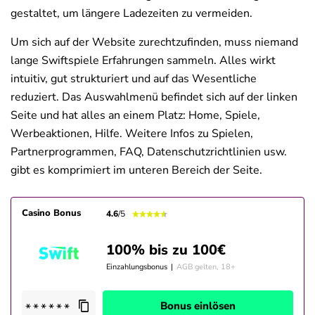
gestaltet, um längere Ladezeiten zu vermeiden.
Um sich auf der Website zurechtzufinden, muss niemand
lange Swiftspiele Erfahrungen sammeln. Alles wirkt
intuitiv, gut strukturiert und auf das Wesentliche
reduziert. Das Auswahlmenü befindet sich auf der linken
Seite und hat alles an einem Platz: Home, Spiele,
Werbeaktionen, Hilfe. Weitere Infos zu Spielen,
Partnerprogrammen, FAQ, Datenschutzrichtlinien usw.
gibt es komprimiert im unteren Bereich der Seite.
Casino Bonus
4.6
/5
100% bis zu 100€
Einzahlungsbonus
|
AGB gelten, 18+
Bonus einlösen