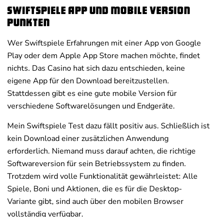
Swiftspiele App und mobile Version
punkten
Wer Swiftspiele Erfahrungen mit einer App von Google
Play oder dem Apple App Store machen möchte, findet
nichts. Das Casino hat sich dazu entschieden, keine
eigene App für den Download bereitzustellen.
Stattdessen gibt es eine gute mobile Version für
verschiedene Softwarelösungen und Endgeräte.
Mein Swiftspiele Test dazu fällt positiv aus. Schließlich ist
kein Download einer zusätzlichen Anwendung
erforderlich. Niemand muss darauf achten, die richtige
Softwareversion für sein Betriebssystem zu finden.
Trotzdem wird volle Funktionalität gewährleistet: Alle
Spiele, Boni und Aktionen, die es für die Desktop-
Variante gibt, sind auch über den mobilen Browser
vollständig verfügbar.