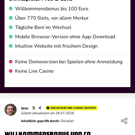
Willkommensbonus bis 100 Euro
Über 770 Slots, vor allem Merkur
Tägliche Boni im Wechsel
Mobile Browser-Version ohne App-Download
Intuitive Website mit frischem Design
Keine Demoversion bei Spielen ohne Anmeldung
Keine Live Casino
Casino
Zahlungsanbieter
Sicherheit
Bewilligungsrate
Einzahlungsbonus
sehr hoch
hoch
100% bis zu 100€
Eigenen Erfahrungsbericht schreiben
Jens
REDAKTEUR UND CASINO-EXPERTE
hoch
+ 50 Freispiele
Zuletzt aktualisiert am 28.07.2026
Loading ...
Inhaltlich geprüft durch:
Christian
hoch
0
NUTZER BEWERTUNG
/5
Bonus einlösen
sehr hoch
Willkommensbonus und Co.