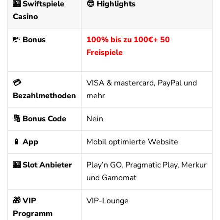
🎰 Swiftspiele
😎 Highlights
Casino
💸
Bonus
100% bis zu 100€+ 50
Freispiele
💳
VISA & mastercard, PayPal und
Bezahlmethoden
mehr
🔢 Bonus Code
Nein
📱
App
Mobil optimierte Website
🎰 Slot Anbieter
Play’n GO, Pragmatic Play, Merkur
und Gamomat
🎁 VIP
VIP-Lounge
Programm