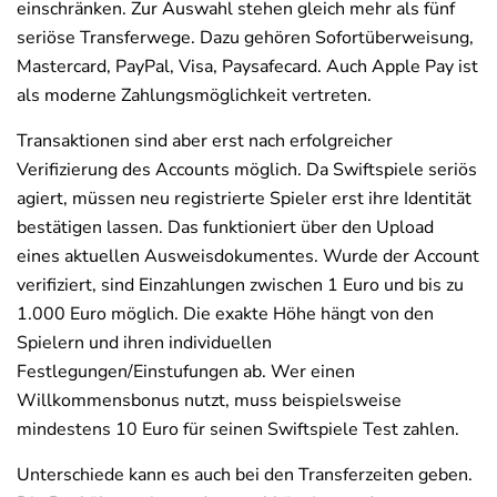
einschränken. Zur Auswahl stehen gleich mehr als fünf
seriöse Transferwege. Dazu gehören Sofortüberweisung,
Mastercard, PayPal, Visa, Paysafecard. Auch Apple Pay ist
als moderne Zahlungsmöglichkeit vertreten.
Transaktionen sind aber erst nach erfolgreicher
Verifizierung des Accounts möglich. Da Swiftspiele seriös
agiert, müssen neu registrierte Spieler erst ihre Identität
bestätigen lassen. Das funktioniert über den Upload
eines aktuellen Ausweisdokumentes. Wurde der Account
verifiziert, sind Einzahlungen zwischen 1 Euro und bis zu
1.000 Euro möglich. Die exakte Höhe hängt von den
Spielern und ihren individuellen
Festlegungen/Einstufungen ab. Wer einen
Willkommensbonus nutzt, muss beispielsweise
mindestens 10 Euro für seinen Swiftspiele Test zahlen.
Unterschiede kann es auch bei den Transferzeiten geben.