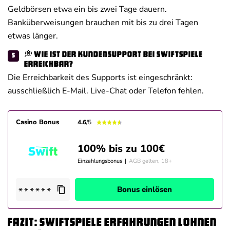
Geldbörsen etwa ein bis zwei Tage dauern.
Banküberweisungen brauchen mit bis zu drei Tagen
etwas länger.
💭 Wie ist der Kundensupport bei Swiftspiele
erreichbar?
Die Erreichbarkeit des Supports ist eingeschränkt:
ausschließlich E-Mail. Live-Chat oder Telefon fehlen.
Casino Bonus
4.6
/5
100% bis zu 100€
Einzahlungsbonus
|
AGB gelten, 18+
Bonus einlösen
Fazit: Swiftspiele Erfahrungen lohnen