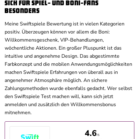
sich für Spiel- und Boni-Fans
besonders
Meine Swiftspiele Bewertung ist in vielen Kategorien
positiv. Überzeugen können vor allem die Boni:
Willkommensgeschenk, VIP-Behandlungen,
wöchentliche Aktionen. Ein großer Pluspunkt ist das
intuitive und angenehme Design. Das abgestimmte
Farbkonzept und die mobilen Anwendungsmöglichkeiten
machen Swiftspiele Erfahrungen von überall aus in
angenehmer Atmosphäre möglich. An sichere
Zahlungsmethoden wurde ebenfalls gedacht. Wer selbst
den Swiftspiele Test machen will, kann sich jetzt
anmelden und zusätzlich den Willkommensbonus
mitnehmen.
4.6
/5