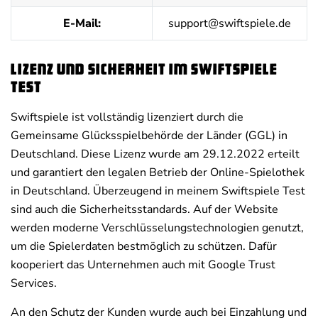
E-Mail:
support@swiftspiele.de
Lizenz und Sicherheit im Swiftspiele
Test
Swiftspiele ist vollständig lizenziert durch die
Gemeinsame Glücksspielbehörde der Länder (GGL) in
Deutschland. Diese Lizenz wurde am 29.12.2022 erteilt
und garantiert den legalen Betrieb der Online-Spielothek
in Deutschland. Überzeugend in meinem Swiftspiele Test
sind auch die Sicherheitsstandards. Auf der Website
werden moderne Verschlüsselungstechnologien genutzt,
um die Spielerdaten bestmöglich zu schützen. Dafür
kooperiert das Unternehmen auch mit Google Trust
Services.
An den Schutz der Kunden wurde auch bei Einzahlung und