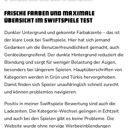
🎁 Swiftspiele bietet beste Spiele mit tollen Aktionen
Frische Farben und maximale
Übersicht im Swiftspiele Test
Dunkler Untergrund und gekonnte Farbakzente – das ist
der klare Look bei Swiftspiele. Hier hat sich jemand
Gedanken um die Benutzerfreundlichkeit gemacht, auch
Geräteübergreifend. Der dunkle Hintergrund reduziert die
Blendung und sorgt für weniger Belastung der Augen,
besonders bei längerem Spielen. Hauptüberschriften von
Kategorien werden in Grün und Türkis hervorgehoben.
Damit finden sich Spieler unaufdringlich schnell zurecht
und können problemlos navigieren.
Positiv in meiner Swiftspiele Bewertung sind auch die
Ladezeiten. Die Kategorie-Wechsel gelingen in Echtzeit
und auch bei den Spielen gibt es keine Probleme. Die
Website wurde ohne nervige Werbeeinblendungen