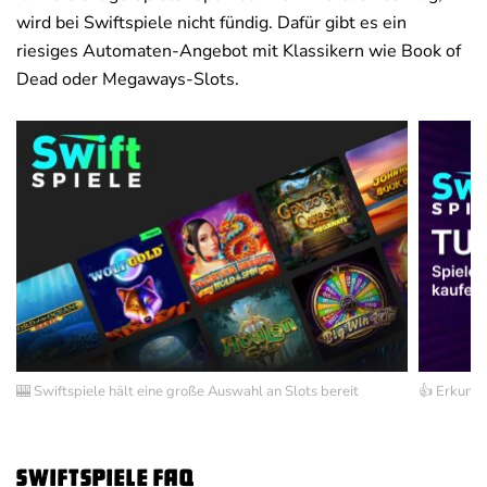
wird bei Swiftspiele nicht fündig. Dafür gibt es ein
riesiges Automaten-Angebot mit Klassikern wie Book of
Dead oder Megaways-Slots.
🎰 Swiftspiele hält eine große Auswahl an Slots bereit
👍 Erkunde
Swiftspiele FAQ