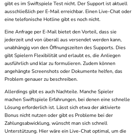
gibt es im Swiftspiele Test nicht. Der Support ist aktuell
ausschließlich per E-Mail erreichbar. Einen Live-Chat oder
eine telefonische Hotline gibt es noch nicht.
Eine Anfrage per E-Mail bietet den Vorteil, dass sie
jederzeit und von überall aus versendet werden kann,
unabhängig von den Öffnungszeiten des Supports. Dies
gibt Spielern Flexibilität und erlaubt es, die Anliegen
ausführlich und klar zu formulieren. Zudem können
angehängte Screenshots oder Dokumente helfen, das
Problem genauer zu beschreiben.
Allerdings gibt es auch Nachteile. Manche Spieler
machen Swiftspiele Erfahrungen, bei denen eine schnelle
Lösung erforderlich ist. Lässt sich etwa der aktivierte
Bonus nicht nutzen oder gibt es Probleme bei der
Zahlungsabwicklung, wünscht man sich schnell
Unterstützung. Hier wäre ein Live-Chat optimal, um die