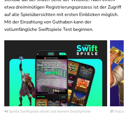
etwa dreiminütigen Registrierungsprozess ist der Zugriff
auf alle Spielübersichten mit ersten Einblicken möglich.
Mit der Einzahlung von Guthaben kann der
vollumfängliche Swiftspiele Test beginnen.
📲 Spiele Swiftspiele direkt auf deinem Smartphone
🎁 Nutze 