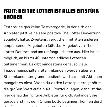
Fazit: Bei The Lotter ist alles ein Stück
größer
Erstens: es gab keine Testkategorie, in der sich der
Anbieter jetzt keine sehr positive The Lotter Bewertung
abgeholt hätte. Zweitens: verglichen mit allen anderen
empfohlenen Angeboten fällt das Angebot von The
Lotter Deutschland am umfangreichsten aus. Hier ist es
möglich, an bis zu 40 unterschiedliche Lotterien
teilzunehmen. Es gibt mindestens genauso viele
Tippgemeinschaften. Stammkunden werden über ein
Stammkundenprogramm bedient. Und auch mit Aktionen
mangelt es nicht. Wenn du zu den Lottospielern gehörst,
die großen Wert auf ein XXL Portfolio legen, dann ist das
hier genau der richtige Anbieter für dich. Anfänger, die
gerade erst mit dem Online Lotto beginnen, können durch