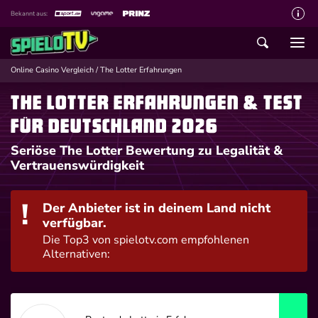
Bekannt aus:
Über spieloTV
Wie wir bewerten
Online Casino Vergleich
/
The Lotter Erfahrungen
Die SpieloTV Crew
The Lotter Erfahrungen & Test
Datenschutzerklärung
für Deutschland 2026
Haftungsausschluss für Inhalte
Seriöse The Lotter Bewertung zu Legalität &
Vertrauenswürdigkeit
Affiliate Disclaimer
Schreiber gesucht
Der Anbieter ist in deinem Land nicht
verfügbar.
Kontakt mit spieloTV
Die Top3 von spielotv.com empfohlenen
Spielsucht Hilfe
Alternativen: