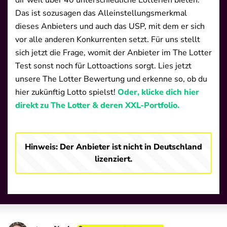
Das ist sozusagen das Alleinstellungsmerkmal
dieses Anbieters und auch das USP, mit dem er sich
vor alle anderen Konkurrenten setzt. Für uns stellt
sich jetzt die Frage, womit der Anbieter im The Lotter
Test sonst noch für Lottoactions sorgt. Lies jetzt
unsere The Lotter Bewertung und erkenne so, ob du
hier zukünftig Lotto spielst!
Oder, klicke dich hier
direkt zu The Lotter & deren XXL-Portfolio.
Hinweis: Der Anbieter ist nicht in Deutschland
lizenziert.
Eigenen Erfahrungsbericht schreiben