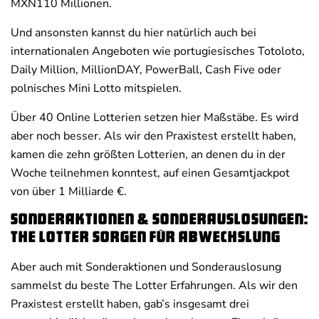
MXN110 Millionen.
Und ansonsten kannst du hier natürlich auch bei
internationalen Angeboten wie portugiesisches Totoloto,
Daily Million, MillionDAY, PowerBall, Cash Five oder
polnisches Mini Lotto mitspielen.
Über 40 Online Lotterien setzen hier Maßstäbe. Es wird
aber noch besser. Als wir den Praxistest erstellt haben,
kamen die zehn größten Lotterien, an denen du in der
Woche teilnehmen konntest, auf einen Gesamtjackpot
von über 1 Milliarde €.
Sonderaktionen & Sonderauslosungen:
The Lotter sorgen für Abwechslung
Aber auch mit Sonderaktionen und Sonderauslosung
sammelst du beste The Lotter Erfahrungen. Als wir den
Praxistest erstellt haben, gab’s insgesamt drei