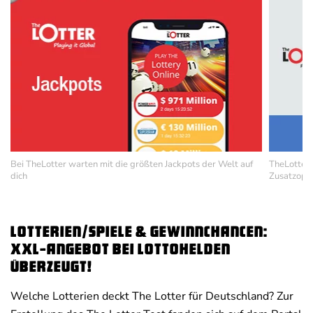
Bei TheLotter warten mit die größten Jackpots der Welt auf
TheLotter 
dich
Zusatzopt
Lotterien/Spiele & Gewinnchancen:
XXL-Angebot bei Lottohelden
überzeugt!
Welche Lotterien deckt The Lotter für Deutschland? Zur