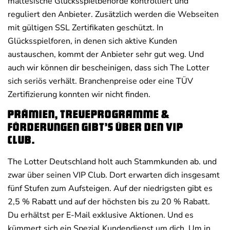
maltesische Glücksspielbehörde kontrolliert und
reguliert den Anbieter. Zusätzlich werden die Webseiten
mit gültigen SSL Zertifikaten geschützt. In
Glücksspielforen, in denen sich aktive Kunden
austauschen, kommt der Anbieter sehr gut weg. Und
auch wir können dir bescheinigen, dass sich The Lotter
sich seriös verhält. Branchenpreise oder eine TÜV
Zertifizierung konnten wir nicht finden.
Prämien, Treueprogramme &
Förderungen gibt’s über den VIP
Club.
The Lotter Deutschland holt auch Stammkunden ab. und
zwar über seinen VIP Club. Dort erwarten dich insgesamt
fünf Stufen zum Aufsteigen. Auf der niedrigsten gibt es
2,5 % Rabatt und auf der höchsten bis zu 20 % Rabatt.
Du erhältst per E-Mail exklusive Aktionen. Und es
kümmert sich ein Spezial Kundendienst um dich. Um in