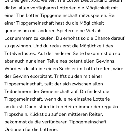
Und es geht XXL weiter: The Lotter Deutschland bieten
dir bei allen verfügbaren Lotterien die Möglichkeit mit
einer The Lotter Tippgemeinschaft mitzuspielen. Bei
einer Tippgemeinschaft hast du die Möglichkeit
gemeinsam mit anderen Spielern eine Vielzahl
Losnummern zu kaufen. Du erhöhst so die Chance darauf
zu gewinnen. Und du reduzierst die Möglichkeit des
Totalverlustes. Auf der anderen Seite bekommst du so
aber auch nur einen Teil eines potentiellen Gewinns.
Würdest du alleine einen Sechser im Lotto treffen, wäre
der Gewinn exorbitant. Triffst du den mit einer
Tippgemeinschaft, teilt der sich zwischen allen
Teilnehmern der Gemeinschaft auf. Du findest die
Tippgemeinschaft, wenn du eine einzelne Lotterie
anklickst. Dann ist im linken Reiter immer der reguläre
Tippschein. Klickst du auf den mittleren Reiter,
bekommst du die verfügbaren Tippgemeinschaft
Optionen für die Lotterie.