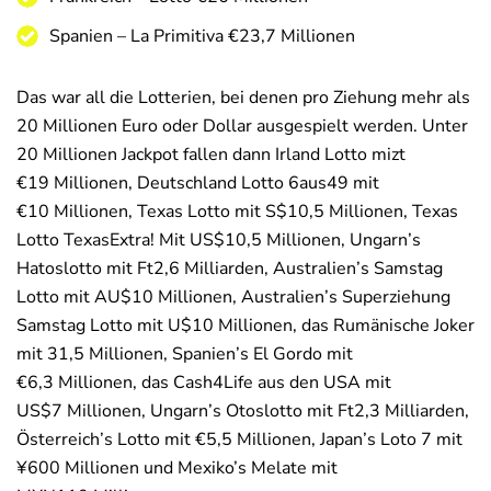
Spanien – La Primitiva €23,7 Millionen
Das war all die Lotterien, bei denen pro Ziehung mehr als
20 Millionen Euro oder Dollar ausgespielt werden. Unter
20 Millionen Jackpot fallen dann Irland Lotto mizt
€19 Millionen, Deutschland Lotto 6aus49 mit
€10 Millionen, Texas Lotto mit S$10,5 Millionen, Texas
Lotto TexasExtra! Mit US$10,5 Millionen, Ungarn’s
Hatoslotto mit Ft2,6 Milliarden, Australien’s Samstag
Lotto mit AU$10 Millionen, Australien’s Superziehung
Samstag Lotto mit U$10 Millionen, das Rumänische Joker
mit 31,5 Millionen, Spanien’s El Gordo mit
€6,3 Millionen, das Cash4Life aus den USA mit
US$7 Millionen, Ungarn’s Otoslotto mit Ft2,3 Milliarden,
Österreich’s Lotto mit €5,5 Millionen, Japan’s Loto 7 mit
¥600 Millionen und Mexiko’s Melate mit