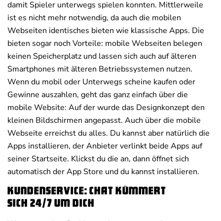
damit Spieler unterwegs spielen konnten. Mittlerweile
ist es nicht mehr notwendig, da auch die mobilen
Webseiten identisches bieten wie klassische Apps. Die
bieten sogar noch Vorteile: mobile Webseiten belegen
keinen Speicherplatz und lassen sich auch auf älteren
Smartphones mit älteren Betriebssystemen nutzen.
Wenn du mobil oder Unterwegs scheine kaufen oder
Gewinne auszahlen, geht das ganz einfach über die
mobile Website: Auf der wurde das Designkonzept den
kleinen Bildschirmen angepasst. Auch über die mobile
Webseite erreichst du alles. Du kannst aber natürlich die
Apps installieren, der Anbieter verlinkt beide Apps auf
seiner Startseite. Klickst du die an, dann öffnet sich
automatisch der App Store und du kannst installieren.
Kundenservice: Chat kümmert
sich 24/7 um dich