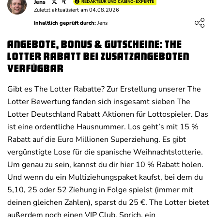
Jens
REDAKTEUR UND CASINO-EXPERTE
Zuletzt aktualisiert am 04.08.2026
Loading ...
Inhaltlich geprüft durch:
Jens
0
NUTZER BEWERTUNG
/5
Angebote, Bonus & Gutscheine: The
5 Sterne
0%
Lotter Rabatt bei Zusatzangeboten
verfügbar
4 Sterne
0%
3 Sterne
0%
Gibt es The Lotter Rabatte? Zur Erstellung unserer The
Lotter Bewertung fanden sich insgesamt sieben The
2 Sterne
0%
Lotter Deutschland Rabatt Aktionen für Lottospieler. Das
1 Stern
0%
ist eine ordentliche Hausnummer. Los geht’s mit 15 %
Rabatt auf die Euro Millionen Superziehung. Es gibt
vergünstigte Lose für die spanische Weihnachtslotterie.
Um genau zu sein, kannst du dir hier 10 % Rabatt holen.
Und wenn du ein Multiziehungspaket kaufst, bei dem du
5,10, 25 oder 52 Ziehung in Folge spielst (immer mit
deinen gleichen Zahlen), sparst du 25 €. The Lotter bietet
außerdem noch einen VIP Club. Sprich, ein