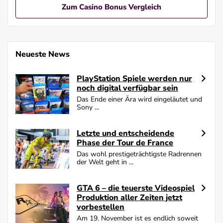
Zum Casino Bonus Vergleich
Neueste News
PlayStation Spiele werden nur
noch digital verfügbar sein
Das Ende einer Ära wird eingeläutet und
Sony ...
Letzte und entscheidende
Phase der Tour de France
Das wohl prestigeträchtigste Radrennen
der Welt geht in ...
GTA 6 – die teuerste Videospiel
Produktion aller Zeiten jetzt
vorbestellen
Am 19. November ist es endlich soweit