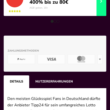
400% bis zu 80€
AGB gelten, 18+
Deals
News
ZAHLUNGSMETHODEN
+
DETAILS
NUTZERERFAHRUNGEN
Den meisten Glücksspiel Fans in Deutschland dürfte
der Anbieter Tipp24 für sein umfangreiches Lotto