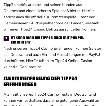
Tipp24 seriös arbeitet und seinen Kunden aus
Deutschland einen sicheren Spielspaß bietet. Hierfür
spricht auch die offizielle Automatenspiele Lizenz der
Gemeinsamen Glücksspielbehörde der Länder, weshalb
wir einen Tipp24 Casino Betrug ausschließen können.
💶 Kann man bei Tipp24 auch mit PayPal
einzahlen?
Nach unseren Tipp24 Casino Erfahrungen können Spieler
aus Deutschland auch Ein- und Auszahlungen mit PayPal
durchführen. Hierfür fallen im Tipp24 Online Casino
keinerlei Gebühren an.
Zusammenfassung der Tipp24
Erfahrungen
Als Fazit unseres Tipp24 Casino Tests in Deutschland
können wir festhalten, dass eine gelungene Auswahl an