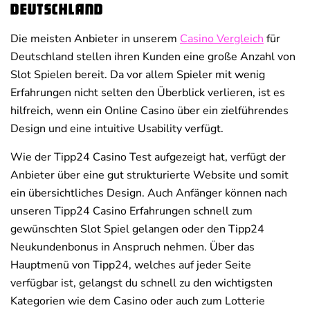
Deutschland
Die meisten Anbieter in unserem
Casino Vergleich
für
Deutschland stellen ihren Kunden eine große Anzahl von
Slot Spielen bereit. Da vor allem Spieler mit wenig
Erfahrungen nicht selten den Überblick verlieren, ist es
hilfreich, wenn ein Online Casino über ein zielführendes
Design und eine intuitive Usability verfügt.
Wie der Tipp24 Casino Test aufgezeigt hat, verfügt der
Anbieter über eine gut strukturierte Website und somit
ein übersichtliches Design. Auch Anfänger können nach
unseren Tipp24 Casino Erfahrungen schnell zum
gewünschten Slot Spiel gelangen oder den Tipp24
Neukundenbonus in Anspruch nehmen. Über das
Hauptmenü von Tipp24, welches auf jeder Seite
verfügbar ist, gelangst du schnell zu den wichtigsten
Kategorien wie dem Casino oder auch zum Lotterie