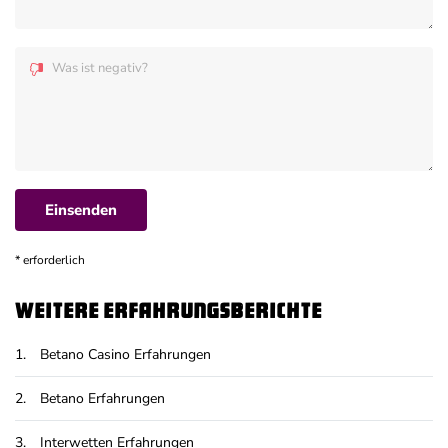
Was ist negativ?
* erforderlich
Weitere Erfahrungsberichte
1.
Betano Casino Erfahrungen
2.
Betano Erfahrungen
3.
Interwetten Erfahrungen