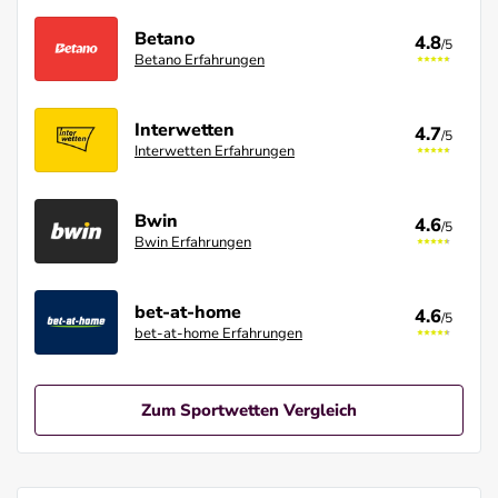
Betano
4.8
/5
Betano Erfahrungen
Interwetten
4.7
/5
Interwetten Erfahrungen
Bwin
4.6
/5
Bwin Erfahrungen
bet-at-home
4.6
/5
bet-at-home Erfahrungen
Zum Sportwetten Vergleich
Betano Casino Bonus
4.8
/5
100% bis zu 80€