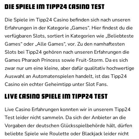
Die Spiele im Tipp24 Casino Test
Die Spiele im Tipp24 Casino befinden sich nach unseren
Erfahrungen in der Kategorie „Games“. Hier findest du die
verfügbaren Slots, sortiert in Kategorien wie „Beliebteste
Games“ oder „Alle Games“, vor. Zu den namhaftesten
Slots bei Tipp24 gehören nach unseren Erfahrungen die
Games Pharaoh Princess sowie Fruit-Storm. Da es sich
zwar nur um eine kleine, aber dafür qualitativ hochwertige
Auswahl an Automatenspielen handelt, ist das Tipp24
Casino ein echter Geheimtipp unter Slot Fans.
Live Casino Spiele im Tipp24 Test
Live Casino Erfahrungen konnten wir in unserem Tipp24
Test leider nicht sammeln. Da sich der Anbieter an die
Vorgaben der deutschen Glücksspielbehörde hält, dürfen
beliebte Spiele wie Roulette oder Blackjack leider nicht