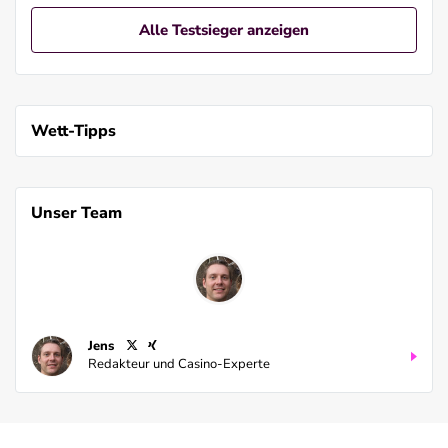
Alle Testsieger anzeigen
Wett-Tipps
Unser Team
Jens
Redakteur und Casino-Experte