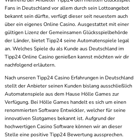
Fans in Deutschland vor allem durch sein Lottoangebot
bekannt sein dürfte, verfügt dieser seit neuestem auch
über ein eigenes Online Casino. Ausgestattet mit einer
gültigen Lizenz der Gemeinsamen Glücksspielbehörde
der Länder, bietet Tipp24 seine Automatenspiele legal
an. Welches Spiele du als Kunde aus Deutschland im
Tipp24 Online Casino genießen kannst möchten wir dir
nachfolgend erläutern.
Nach unseren Tipp24 Casino Erfahrungen in Deutschland
stellt der Anbieter seinen Kunden bislang ausschließlich
Automatenspiele aus dem Hause Hölle Games zur
Verfügung. Bei Hölle Games handelt es sich um einen
renommierten Software Entwickler, welcher für seine
innovativen Slotgames bekannt ist. Aufgrund der
hochwertigen Casino Software können wir an dieser
Stelle eine positive Tipp24 Bewertung aussprechen.