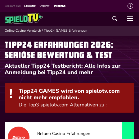
Bekannt aus:
Über spieloTV
Wie wir bewerten
Online Casino Vergleich
/
Tipp24 GAMES Erfahrungen
Die SpieloTV Crew
Tipp24 Erfahrungen 2026:
Datenschutzerklärung
Seriöse Bewertung & Test
Haftungsausschluss für Inhalte
Aktueller Tipp24 Testbericht: Alle Infos zur
Anmeldung bei Tipp24 und mehr
Affiliate Disclaimer
Schreiber gesucht
Tipp24 GAMES wird von spielotv.com
nicht mehr empfohlen.
Kontakt mit spieloTV
Die Top3 spielotv.com Alternativen zu :
Spielsucht Hilfe
Betano Casino Erfahrungen