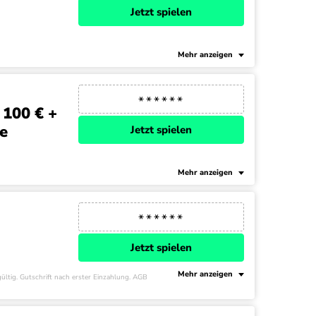
Jetzt spielen
Mehr anzeigen
 100 € +
le
Jetzt spielen
Mehr anzeigen
Jetzt spielen
Mehr anzeigen
ültig. Gutschrift nach erster Einzahlung. AGB