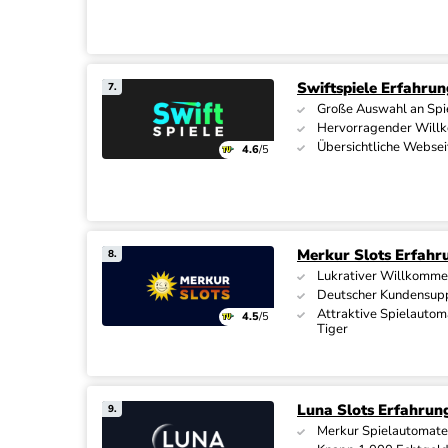
Swiftspiele Erfahru
7.
Große Auswahl an Spi
Hervorragender Wil
Übersichtliche Websei
4.6
/5
Merkur Slots Erfahr
8.
Lukrativer Willkomme
Deutscher Kundensuppo
Attraktive Spielauto
4.5
/5
Tiger
Luna Slots Erfahrun
9.
Merkur Spielautomate