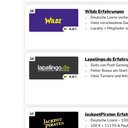
Wildz Erfahrungen
15.
Deutsche Lizenz vorh
Viele verschiedene G
Loyalty + Mitglieder 
4.4
/5
Lapalingo.de Erfahr
16.
Slots von Push Gaming,
Fetter Bonus am Start 
Viele Turniere und fet
4.4
/5
JackpotPiraten Erfa
17.
Deutsche Lizenz – 100
100 € + 111 FS & Pay