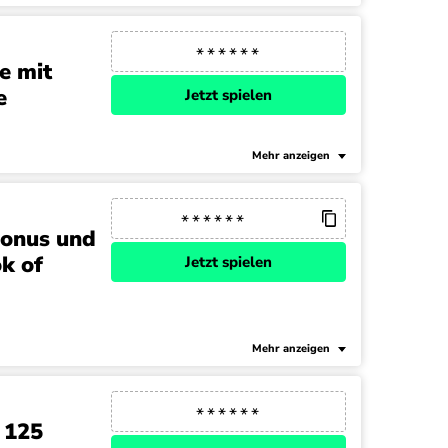
e mit
e
Jetzt spielen
Mehr anzeigen
Bonus und
ok of
Jetzt spielen
Mehr anzeigen
 125