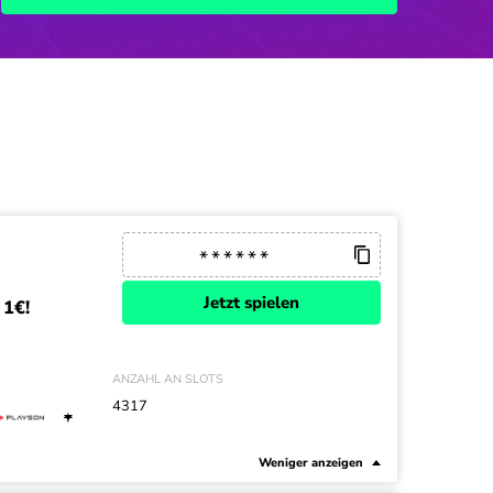
Paysafecard Online Casinos
15 EURO Casino Bonus ohne Einzahlung
Wettanbieter mit Paysafecard
Beliebte Ratgeber:
Klarna Online Casinos
20 EURO Casino Bonus ohne Einzahlung
Neteller Online Casinos
25 EURO Casino Bonus ohne Einzahlung
Sportwetten Tipps (aktuell & kostenlos)
Muchbetter Online Casinos
30 EURO Casino Bonus ohne Einzahlung
Sportwetten Strategien
Skrill Online Casinos
35 EURO Casino Bonus ohne Einzahlung
Kombiwetten Strategie
Giropay Online Casinos
50 EURO Casino Bonus ohne Einzahlung
Systemwetten Strategie
Jetzt spielen
 1€!
Kreditkarten Online Casinos
5 EURO Gratis Casino Startguthaben
Value Bets Erfahrungen & Strategie
Online Casino auf Rechnung
Casino Startguthaben ohne Einzahlung
Surebets Erfahrungen & Strategie
ANZAHL AN SLOTS
Casino mit Banküberweisung
Unbekannte Online Casinos mit Bonus ohne Einzahlung
4317
+
Weniger anzeigen