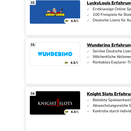
LuckyLouis Erfahru
12.
Erstklassige Online S
100 Freispiele für Bo
Deutsche Lizenz für A
4.5
/5
Wunderino Erfahrun
13.
Seriöse Deutsche Lize
Wöchentliche Aktionen
Rentables Explorer-
4.5
/5
Knight Slots Erfahr
14.
Beliebte Spieleentwic
Abwechslungsreiche S
Kontrolle durch individ
4.4
/5