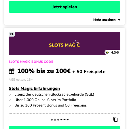
Jetzt spielen
Mehr anzeigen
23.
4.3
/5
SLOTS MAGIC BONUS CODE
100% bis zu 100€
+ 50 Freispiele
AGB gelten, 18+
Slots Magic Erfahrungen
Lizenz der deutschen Glücksspielbehörde (GGL)
Über 1.000 Online-Slots im Portfolio
Bis zu 100 Prozent Bonus und 50 Freespins