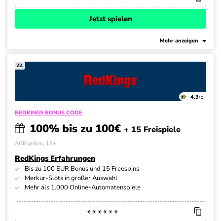
Jetzt spielen
Mehr anzeigen
22.
4.3
/5
REDKINGS BONUS CODE
100% bis zu 100€
+ 15 Freispiele
AGB gelten, 18+
RedKings Erfahrungen
Bis zu 100 EUR Bonus und 15 Freespins
Merkur-Slots in großer Auswahl
Mehr als 1.000 Online-Automatenspiele