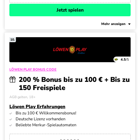
Jetzt spielen
Mehr anzeigen
10.
4.5
/5
LÖWEN PLAY BONUS CODE
200 % Bonus bis zu 100 € + Bis zu
150 Freispiele
AGB gelten, 18+
Löwen Play Erfahrungen
Bis zu 100 € Willkommensbonus!
Deutsche Lizenz vorhanden
Beliebte Merkur-Spielautomaten