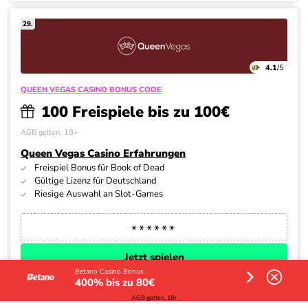
29.
4.1
/5
QUEEN VEGAS CASINO BONUS CODE
100 Freispiele bis zu 100€
AGB gelten, 18+
Queen Vegas Casino Erfahrungen
Freispiel Bonus für Book of Dead
Gültige Lizenz für Deutschland
Riesige Auswahl an Slot-Games
Jetzt spielen
Betano Casino Bonus
400% bis zu 80€
Mehr anzeigen
AGB gelten, 18+