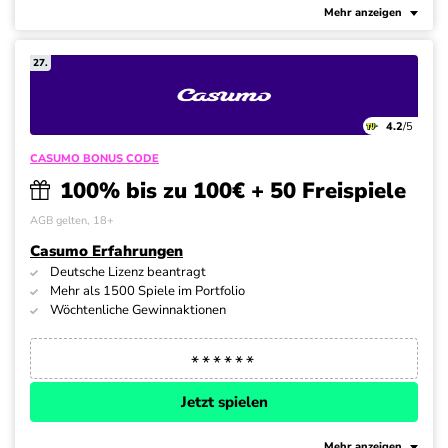
Mehr anzeigen
27.
4.2
/5
CASUMO BONUS CODE
100% bis zu 100€ + 50 Freispiele
AGB gelten, 18+
Casumo Erfahrungen
Deutsche Lizenz beantragt
Mehr als 1500 Spiele im Portfolio
Wöchtenliche Gewinnaktionen
Jetzt spielen
Mehr anzeigen