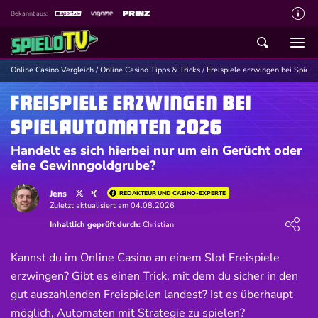
Bekannt aus:
Über spieloTV
Wie wir bewerten
Online Casino Vergleich
/
Online Casino Tipps & Tricks
/
Freispiele erzwingen bei Spie
Die SpieloTV Crew
Freispiele erzwingen bei
Datenschutzerklärung
Spielautomaten 2026
Haftungsausschluss für Inhalte
Handelt es sich hierbei nur um ein Gerücht oder
eine Gewinngoldgrube?
Affiliate Disclaimer
Jens
REDAKTEUR UND CASINO-EXPERTE
Schreiber gesucht
Zuletzt aktualisiert am 04.08.2026
Loading ...
Kontakt mit spieloTV
Inhaltlich geprüft durch:
Christian
Spielsucht Hilfe
Kannst du im Online Casino an einem Slot Freispiele
erzwingen? Gibt es einen Trick, mit dem du sicher in den
gut auszahlenden Freispielen landest? Ist es überhaupt
möglich, Automaten mit Strategie zu spielen?