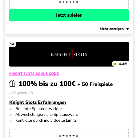
Jetzt spielen
Mehr anzeigen
14.
4.4
/5
KNIGHT SLOTS BONUS CODE
100% bis zu 100€
+ 50 Freispiele
AGB gelten, 18+
Knight Slots Erfahrungen
Beliebte Spieleentwickler
Abwechslungsreiche Spielauswahl
Kontrolle durch individuelle Limits