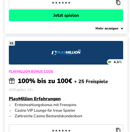
Jetzt spielen
Mehr anzeigen
21.
4.3
/5
PLAYMILLION BONUS CODE
100% bis zu 100€
+ 25 Freispiele
AGB gelten, 18+
PlayMillion Erfahrungen
Ersteinzahlungsbonus mit Freespins
Casino VIP Lounge für treue Spieler
Zahlreiche Casino Bestandskundenboni