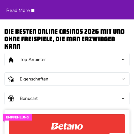
Read More
Deals
News
Die besten Online Casinos 2026 mit und
ohne Freispiele, die man erzwingen
kann
Top Anbieter
Eigenschaften
Bonusart
EMPFEHLUNG