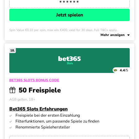
Jetzt spielen
Spin Value €0.10 per spin, max win €400, valid for 30 days. Full T&Cs apply.
Mehr anzeigen
18.
4.4
/5
BET365 SLOTS BONUS CODE
50 Freispiele
AGB gelten, 18+
Bet365 Slots Erfahrungen
Freispiele bei der ersten Einzahlung
Filterfunktionen, um passende Spiele zu finden
Renommierte Spielehersteller