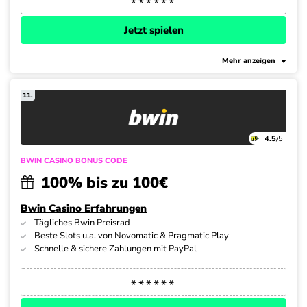
Jetzt spielen
Mehr anzeigen
11.
4.5
/5
BWIN CASINO BONUS CODE
100% bis zu 100€
Bwin Casino Erfahrungen
Tägliches Bwin Preisrad
Beste Slots u,a. von Novomatic & Pragmatic Play
Schnelle & sichere Zahlungen mit PayPal