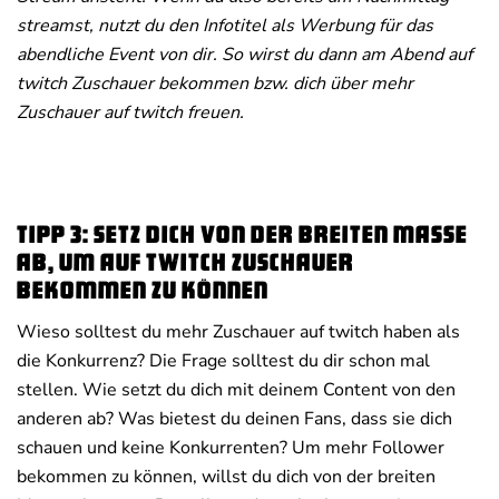
streamst, nutzt du den Infotitel als Werbung für das
abendliche Event von dir. So wirst du dann am Abend a
uf
twitch Zuschauer bekomme
n bzw. dich über m
ehr
Zuschauer auf twitc
h freuen.
Tipp 3: Setz dich von der breiten Masse
ab, um auf twitch Zuschauer
bekommen zu können
Wieso solltest du mehr Zuschauer auf twitch haben als
die Konkurrenz? Die Frage solltest du dir schon mal
stellen. Wie setzt du dich mit deinem Content von den
anderen ab? Was bietest du deinen Fans, dass sie dich
schauen und keine Konkurrenten? Um mehr Follower
bekommen zu können, willst du dich von der breiten