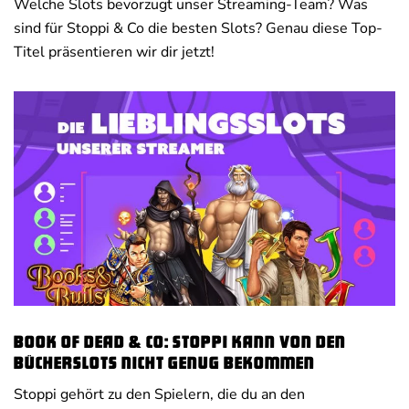
Welche Slots bevorzugt unser Streaming-Team? Was
sind für Stoppi & Co die besten Slots? Genau diese Top-
Titel präsentieren wir dir jetzt!
Book of Dead & Co: Stoppi kann von den
Bücherslots nicht genug bekommen
Stoppi gehört zu den Spielern, die du an den