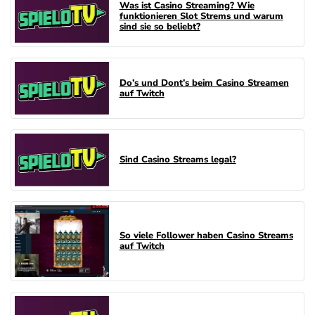
Was ist Casino Streaming? Wie
funktionieren Slot Strems und warum
sind sie so beliebt?
Do’s und Dont’s beim Casino Streamen
auf Twitch
Sind Casino Streams legal?
So viele Follower haben Casino Streams
auf Twitch