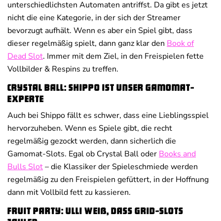
unterschiedlichsten Automaten antriffst. Da gibt es jetzt
nicht die eine Kategorie, in der sich der Streamer
bevorzugt aufhält. Wenn es aber ein Spiel gibt, dass
dieser regelmäßig spielt, dann ganz klar den
Book of
Dead Slot
. Immer mit dem Ziel, in den Freispielen fette
Vollbilder & Respins zu treffen.
Crystal Ball: Shippo ist unser Gamomat-
Experte
Auch bei Shippo fällt es schwer, dass eine Lieblingsspiel
hervorzuheben. Wenn es Spiele gibt, die recht
regelmäßig gezockt werden, dann sicherlich die
Gamomat-Slots. Egal ob Crystal Ball oder
Books and
Bulls Slot
– die Klassiker der Spieleschmiede werden
regelmäßig zu den Freispielen gefüttert, in der Hoffnung
dann mit Vollbild fett zu kassieren.
Fruit Party: Ulli weiß, dass Grid-Slots