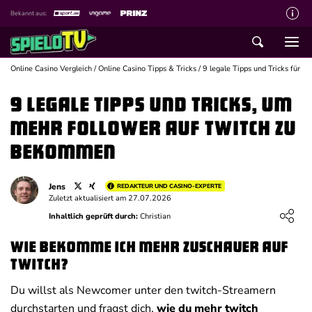
Bekannt aus:
Über spieloTV
Wie wir bewerten
Online Casino Vergleich
/
Online Casino Tipps & Tricks
/
9 legale Tipps und Tricks für S
Die SpieloTV Crew
9 legale Tipps und Tricks, um
Datenschutzerklärung
mehr Follower auf Twitch zu
Haftungsausschluss für Inhalte
bekommen
Affiliate Disclaimer
Jens
REDAKTEUR UND CASINO-EXPERTE
Schreiber gesucht
Zuletzt aktualisiert am 27.07.2026
Loading ...
Inhaltlich geprüft durch:
Christian
Kontakt mit spieloTV
Spielsucht Hilfe
Wie bekomme ich mehr Zuschauer auf
Twitch?
Du willst als Newcomer unter den twitch-Streamern
durchstarten und fragst dich,
wie du mehr twitch