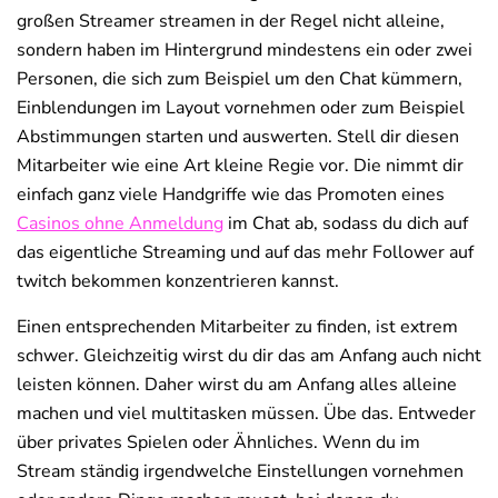
großen Streamer streamen in der Regel nicht alleine,
sondern haben im Hintergrund mindestens ein oder zwei
Personen, die sich zum Beispiel um den Chat kümmern,
Einblendungen im Layout vornehmen oder zum Beispiel
Abstimmungen starten und auswerten. Stell dir diesen
Mitarbeiter wie eine Art kleine Regie vor. Die nimmt dir
einfach ganz viele Handgriffe wie das Promoten eines
Casinos ohne Anmeldung
im Chat ab, sodass du dich auf
das eigentliche Streaming und auf das mehr Follower auf
twitch bekommen konzentrieren kannst.
Einen entsprechenden Mitarbeiter zu finden, ist extrem
schwer. Gleichzeitig wirst du dir das am Anfang auch nicht
leisten können. Daher wirst du am Anfang alles alleine
machen und viel multitasken müssen. Übe das. Entweder
über privates Spielen oder Ähnliches. Wenn du im
Stream ständig irgendwelche Einstellungen vornehmen