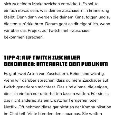
sich zu deinem Markenzeichen entwickelt. Es sollte
einfach etwas sein, was deinen Zuschauern in Erinnerung
bleibt. Denn dann werden die deinem Kanal folgen und zu
diesem zurückkehren. Darum geht es dir eigentlich, wenn
wir über das Projekt auf twitch mehr Zuschauer
bekommen sprechen.
Tipp 4: Auf twitch Zuschauer
bekommen: Unterhalte dein Publikum
Es gibt zwei Arten von Zuschauern. Beide sind wichtig,
wenn wir darüber sprechen, dass du mehr Zuschauer auf
twitch generieren möchtest. Das sind einmal diejenigen,
die sich einfach nur unterhalten lassen wollen. Für sie ist
das nicht anderes als ein Ersatz für Fernsehen oder
Netflix. Oft nehmen diese gar nicht an der Kommunikation
im Chat teil. Viele blenden den sogar aus. Sie wollen