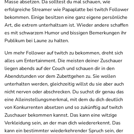
Masse absetzen. Da solltest du mal schauen, wie
erfolgreiche Streamer wie Papaplatte bei twitch Follower
bekommen. Einige besitzen eine ganz eigene persönliche
Art, die extrem unterhaltsam ist. Wieder andere schaffen
es mit schwarzem Humor und bissigen Bemerkungen ihr
Publikum bei Laune zu halten.
Um mehr Follower auf twitch zu bekommen, dreht sich
alles um Entertainment. Die meisten deiner Zuschauer
liegen abends auf der Couch und schauen dir in den
Abendstunden vor dem Zubettgehen zu. Sie wollen
unterhalten werden, gleichzeitig willst du sie aber auch
nicht nerven oder abschrecken. Du suchst dir genau das
eine Alleinstellungsmerkmal, mit dem du dich deutlich
von Konkurrenten absetzen und so zukünftig auf twitch
Zuschauer bekommen kannst. Das kann eine witzige
Verkleidung sein, an der man dich wiedererkennt. Das
kann ein bestimmter wiederkehrender Spruch sein, der