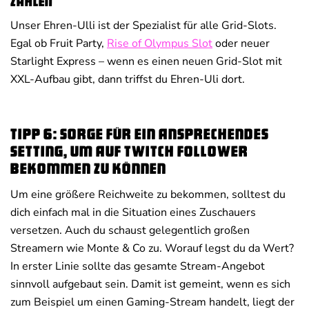
zahlen
Unser Ehren-Ulli ist der Spezialist für alle Grid-Slots.
Egal ob Fruit Party,
Rise of Olympus Slot
oder neuer
Starlight Express – wenn es einen neuen Grid-Slot mit
XXL-Aufbau gibt, dann triffst du Ehren-Uli dort.
Tipp 6: Sorge für ein ansprechendes
Setting, um auf twitch Follower
bekommen zu können
Um eine größere Reichweite zu bekommen, solltest du
dich einfach mal in die Situation eines Zuschauers
versetzen. Auch du schaust gelegentlich großen
Streamern wie Monte & Co zu. Worauf legst du da Wert?
In erster Linie sollte das gesamte Stream-Angebot
sinnvoll aufgebaut sein. Damit ist gemeint, wenn es sich
zum Beispiel um einen Gaming-Stream handelt, liegt der