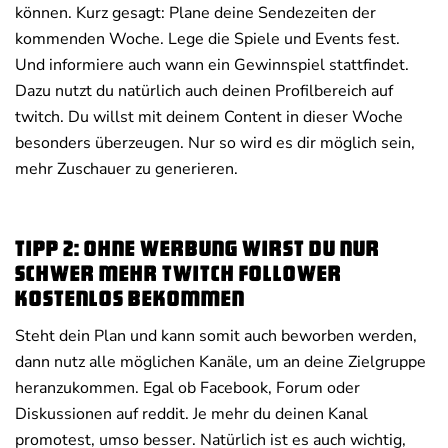
können. Kurz gesagt: Plane deine Sendezeiten der
kommenden Woche. Lege die Spiele und Events fest.
Und informiere auch wann ein Gewinnspiel stattfindet.
Dazu nutzt du natürlich auch deinen Profilbereich auf
twitch. Du willst mit deinem Content in dieser Woche
besonders überzeugen. Nur so wird es dir möglich sein,
mehr Zuschauer zu generieren.
Tipp 2: Ohne Werbung wirst du nur
schwer mehr twitch Follower
kostenlos bekommen
Steht dein Plan und kann somit auch beworben werden,
dann nutz alle möglichen Kanäle, um an deine Zielgruppe
heranzukommen. Egal ob Facebook, Forum oder
Diskussionen auf reddit. Je mehr du deinen Kanal
promotest, umso besser. Natürlich ist es auch wichtig,