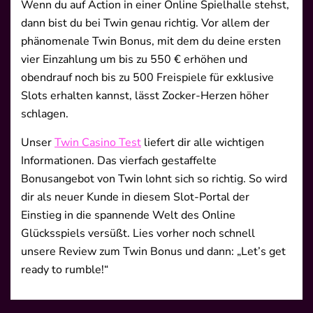
Wenn du auf Action in einer Online Spielhalle stehst,
dann bist du bei Twin genau richtig. Vor allem der
phänomenale Twin Bonus, mit dem du deine ersten
vier Einzahlung um bis zu 550 € erhöhen und
obendrauf noch bis zu 500 Freispiele für exklusive
Slots erhalten kannst, lässt Zocker-Herzen höher
schlagen.
Unser
Twin Casino Test
liefert dir alle wichtigen
Informationen. Das vierfach gestaffelte
Bonusangebot von Twin lohnt sich so richtig. So wird
dir als neuer Kunde in diesem Slot-Portal der
Einstieg in die spannende Welt des Online
Glücksspiels versüßt. Lies vorher noch schnell
unsere Review zum Twin Bonus und dann: „Let’s get
ready to rumble!“