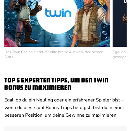
Das Twin Casino bietet dir eine breite Auswahl der besten
Egal ob am
Slots
gesorgt
Top 5 Experten Tipps, um den Twin
Bonus zu maximieren
Egal, ob du ein Neuling oder ein erfahrener Spieler bist –
wenn du diese fünf Bonus Tipps befolgst, bist du in einer
besseren Position, um deine Gewinne zu maximieren!