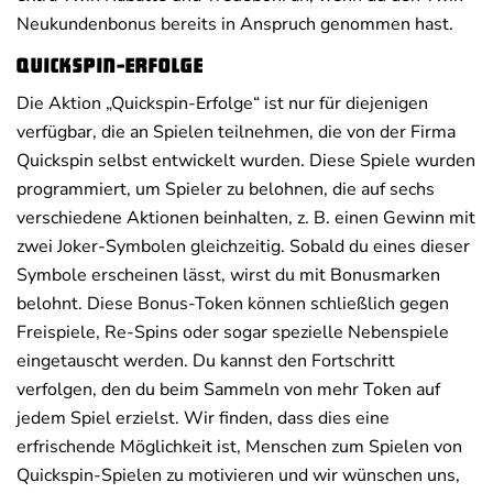
Neukundenbonus bereits in Anspruch genommen hast.
Quickspin-Erfolge
Die Aktion „Quickspin-Erfolge“ ist nur für diejenigen
verfügbar, die an Spielen teilnehmen, die von der Firma
Quickspin selbst entwickelt wurden. Diese Spiele wurden
programmiert, um Spieler zu belohnen, die auf sechs
verschiedene Aktionen beinhalten, z. B. einen Gewinn mit
zwei Joker-Symbolen gleichzeitig. Sobald du eines dieser
Symbole erscheinen lässt, wirst du mit Bonusmarken
belohnt. Diese Bonus-Token können schließlich gegen
Freispiele, Re-Spins oder sogar spezielle Nebenspiele
eingetauscht werden. Du kannst den Fortschritt
verfolgen, den du beim Sammeln von mehr Token auf
jedem Spiel erzielst. Wir finden, dass dies eine
erfrischende Möglichkeit ist, Menschen zum Spielen von
Quickspin-Spielen zu motivieren und wir wünschen uns,