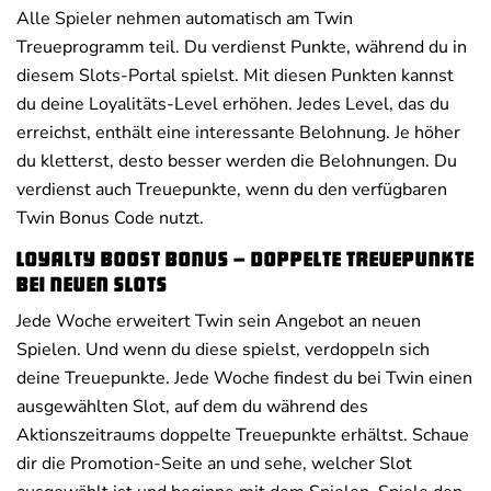
Alle Spieler nehmen automatisch am Twin
Treueprogramm teil. Du verdienst Punkte, während du in
diesem Slots-Portal spielst. Mit diesen Punkten kannst
du deine Loyalitäts-Level erhöhen. Jedes Level, das du
erreichst, enthält eine interessante Belohnung. Je höher
du kletterst, desto besser werden die Belohnungen. Du
verdienst auch Treuepunkte, wenn du den verfügbaren
Twin Bonus Code nutzt.
Loyalty Boost Bonus – Doppelte Treuepunkte
bei neuen Slots
Jede Woche erweitert Twin sein Angebot an neuen
Spielen. Und wenn du diese spielst, verdoppeln sich
deine Treuepunkte. Jede Woche findest du bei Twin einen
ausgewählten Slot, auf dem du während des
Aktionszeitraums doppelte Treuepunkte erhältst. Schaue
dir die Promotion-Seite an und sehe, welcher Slot