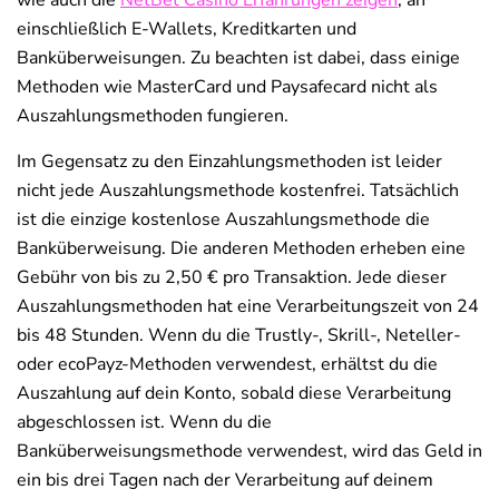
einschließlich E-Wallets, Kreditkarten und
Banküberweisungen. Zu beachten ist dabei, dass einige
Methoden wie MasterCard und Paysafecard nicht als
Auszahlungsmethoden fungieren.
Im Gegensatz zu den Einzahlungsmethoden ist leider
nicht jede Auszahlungsmethode kostenfrei. Tatsächlich
ist die einzige kostenlose Auszahlungsmethode die
Banküberweisung. Die anderen Methoden erheben eine
Gebühr von bis zu 2,50 € pro Transaktion. Jede dieser
Auszahlungsmethoden hat eine Verarbeitungszeit von 24
bis 48 Stunden. Wenn du die Trustly-, Skrill-, Neteller-
oder ecoPayz-Methoden verwendest, erhältst du die
Auszahlung auf dein Konto, sobald diese Verarbeitung
abgeschlossen ist. Wenn du die
Banküberweisungsmethode verwendest, wird das Geld in
ein bis drei Tagen nach der Verarbeitung auf deinem