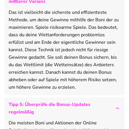
mittlerer Varianz
Das ist vielleicht die sicherste und effizienteste
Methode, um deine Gewinne mithilfe der Boni der zu
maximieren. Spiele risikoarme Spiele. Das bedeutet,
dass du deine Wettanforderungen problemlos
erfüllst und am Ende der eigentliche Gewinner sein
kannst. Diese Technik ist jedoch nicht für riesige
Gewinne gedacht. Sie soll deinen Bonus sichern, bis
du das Wettlimit (die Wetteinsätze) des Anbieters
erreichen kannst. Danach kannst du deinen Bonus
abheben oder auf Spiele mit höherem Risiko setzen,
um höhere Gewinne zu erzielen.
Tipp 5: Überprüfe die Bonus-Updates
regelmäßig
Die meisten Boni und Aktionen der Online