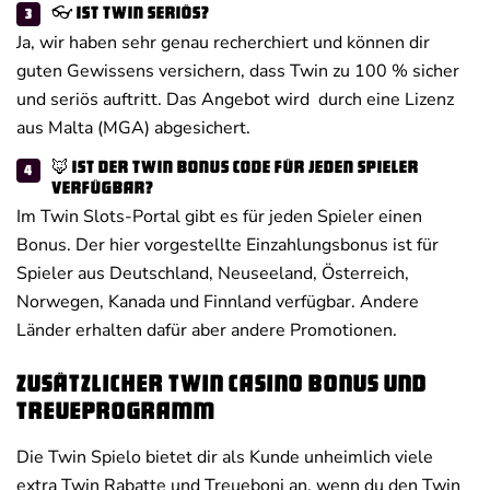
👓 Ist Twin seriös?
Ja, wir haben sehr genau recherchiert und können dir
guten Gewissens versichern, dass Twin zu 100 % sicher
und seriös auftritt. Das Angebot wird durch eine Lizenz
aus Malta (MGA) abgesichert.
🦊 Ist der Twin Bonus Code für jeden Spieler
verfügbar?
Im Twin Slots-Portal gibt es für jeden Spieler einen
Bonus. Der hier vorgestellte Einzahlungsbonus ist für
Spieler aus Deutschland, Neuseeland, Österreich,
Norwegen, Kanada und Finnland verfügbar. Andere
Länder erhalten dafür aber andere Promotionen.
Zusätzlicher Twin Casino Bonus und
Treueprogramm
Die Twin Spielo bietet dir als Kunde unheimlich viele
extra Twin Rabatte und Treueboni an, wenn du den Twin