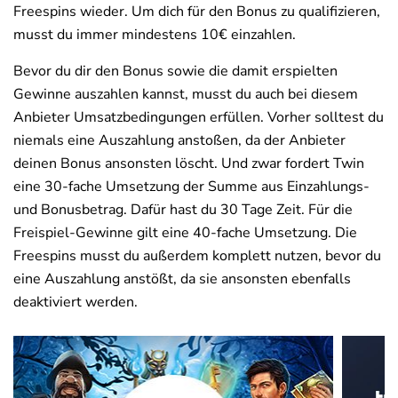
Freespins wieder. Um dich für den Bonus zu qualifizieren,
musst du immer mindestens 10€ einzahlen.
Bevor du dir den Bonus sowie die damit erspielten
Gewinne auszahlen kannst, musst du auch bei diesem
Anbieter Umsatzbedingungen erfüllen. Vorher solltest du
niemals eine Auszahlung anstoßen, da der Anbieter
deinen Bonus ansonsten löscht. Und zwar fordert Twin
eine 30-fache Umsetzung der Summe aus Einzahlungs-
und Bonusbetrag. Dafür hast du 30 Tage Zeit. Für die
Freispiel-Gewinne gilt eine 40-fache Umsetzung. Die
Freespins musst du außerdem komplett nutzen, bevor du
eine Auszahlung anstößt, da sie ansonsten ebenfalls
deaktiviert werden.