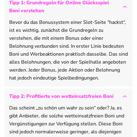
Tipp 1: Grundregeln für Online Glücksspiel
Boni verstehen
Bevor du das Bonussystem einer Slot-Seite “hackst“,
ist es wichtig, zunächst die Grundregeln zu
verstehen, die mit einem Bonus oder einer
Belohnung verbunden sind. In erster Linie bedeuten
Boni und Werbeaktionen praktisch dasselbe. Das sind
alles Belohnungen, die von der Spielhalle angeboten
werden. Jeder Bonus, jede Aktion oder Belohnung
hat jedoch eindeutige Spielbedingungen.
Tipp 2: Profitierte von wetteinsatzfreien Boni
Das scheint „zu schön um wahr zu sein“ oder? Ja, es
gibt Anbieter, die solche wetteinsatzfreien Boni und
Vergünstigungen zur Verfügung stellen. Diese Boni
sind jedoch normalerweise geringer, als diejenigen