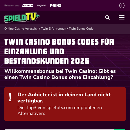
Bekannt aus:
Über spieloTV
Wie wir bewerten
Online Casino Vergleich
/
Twin Erfahrungen
/
Twin Bonus Code
Die SpieloTV Crew
Twin Casino Bonus Codes für
Datenschutzerklärung
Einzahlung und
Haftungsausschluss für Inhalte
Bestandskunden 2026
Willkommensbonus bei Twin Casino: Gibt es
Affiliate Disclaimer
einen Twin Casino Bonus ohne Einzahlung?
Schreiber gesucht
Kontakt mit spieloTV
Der Anbieter ist in deinem Land nicht
verfügbar.
Spielsucht Hilfe
Die Top3 von spielotv.com empfohlenen
Alternativen: