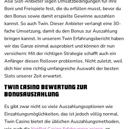
Alle Slot-Anbieter legen Umsatzbedingungen für ihre
Boni und Freispiele fest, die du erfüllen musst, bevor du
den Bonus sowie damit erspielte Gewinne auszahlen
kannst. So auch Twin. Dieser Anbieter verlangt eine 30-
fache Umsetzung, damit du den Bonus zur Auszahlung
bringen kannst. In unserem Twin Erfahrungsbericht haben
wir das Ganze einmal ausprobiert und können dir nun
versichern: Mit der richtigen Strategie schafft auch ein
Anfänger diesen Rollover problemlos. Nicht zuletzt, weil
dich hier eine richtig umfangreiche Auswahl der besten
Slots unserer Zeit erwartet.
Twin Casino Bewertung zur
Bonusauszahlung
Es gibt zwar nicht so viele Auszahlungsoptionen wie
Einzahlungsmöglichkeiten, das ist jedoch völlig normal.
Twin Casino bietet die üblichen Auszahlungsmethoden,
wie auch die
NetBet Casino Erfahrungen zeigen
, an