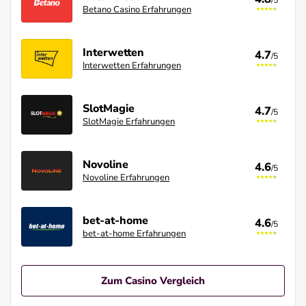
/5
Betano Casino Erfahrungen
Interwetten
4.7
/5
Interwetten Erfahrungen
SlotMagie
4.7
/5
SlotMagie Erfahrungen
Novoline
4.6
/5
Novoline Erfahrungen
bet-at-home
4.6
/5
bet-at-home Erfahrungen
Zum Casino Vergleich