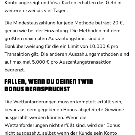
Konto angezeigt und Visa-Karten erhalten das Geld in
weiteren zwei bis vier Tagen.
Die Mindestauszahlung für jede Methode beträgt 20 €,
genau wie bei der Einzahlung. Die Methoden mit dem
größten maximalen Auszahlungslimit sind die
Banküberweisung für die ein Limit von 10.000 € pro
Transaktion gilt. Die anderen Auszahlungsmethoden sind
auf maximal 5.000 € pro Auszahlungstransaktion
begrenzt.
Fallen, wenn du deinen Twin
Bonus beanspruchst
Die Wettanforderungen müssen komplett erfüllt sein,
bevor aus dem gegebenen Bonus abgeleitete Gewinne
ausgezahlt werden können. Wenn die
Wettanforderungen nicht erfüllt sind, wird der Bonus
nicht ausgezahlt, selbst wenn der Kunde sein Konto