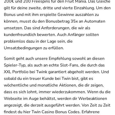
200€ und 200 Freespins für den Fruit Mania. Das Gleiche
gilt für deine zweite, dritte und vierte Einzahlung. Um den
Bonus und mit ihm erspielte Gewinne auszahlen zu
können, musst du den Bonusbetrag 35x an Automaten
umsetzen. Das sind Anforderungen, die wir als
kundenfreundlich bewerten. Auch Anfänger sollten
problemlos dazu in der Lage sein, die
Umsatzbedingungen zu erfüllen.
Somit geht auch unsere Empfehlung sowohl an diesen
Spieler-Typ, als auch an echte Slot-Fans, die durch das
XXL Portfolio bei Twink garantiert abgeholt werden. Und
sobald du ein treuer Kunde bei Twin bist, gibt es
wöchentliche und monatliche Aktionen, die dir zeigen,
dass es sich lohnt, immer wiederzukommen. Wenn du die
Webseite im Auge behältst, werden dir Werbeaktionen
angezeigt, die derzeit ausgeführt werden. Von Zeit zu Zeit
findest du hier Twin Casino Bonus Codes. Erfahrene