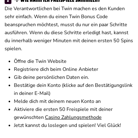
💡 Wie kann ich Freispiele sammeln?
Die Verantwortlichen bei Twin machen es den Kunden
sehr einfach. Wenn du einen Twin Bonus Code
beanspruchen möchtest, musst du nur ein paar Schritte
ausführen. Wenn du diese Schritte erledigt hast, kannst
du innerhalb weniger Minuten mit deinen ersten 50 Spins
spielen.
Öffne die Twin Website
Registriere dich beim Online Anbieter
Gib deine persönlichen Daten ein.
Bestätige dein Konto (klicke auf den Bestätigungslink
in deiner E-Mail)
Melde dich mit deinem neuen Konto an
Aktiviere die ersten 50 Freispiele mit deiner
gewünschten
Casino Zahlungsmethode
Jetzt kannst du loslegen und spielen! Viel Glück!