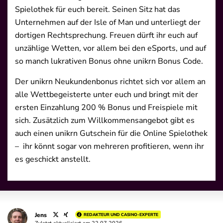
Spielothek für euch bereit. Seinen Sitz hat das
Unternehmen auf der Isle of Man und unterliegt der
dortigen Rechtsprechung. Freuen dürft ihr euch auf
unzählige Wetten, vor allem bei den eSports, und auf
so manch lukrativen Bonus ohne unikrn Bonus Code.
Der unikrn Neukundenbonus richtet sich vor allem an
alle Wettbegeisterte unter euch und bringt mit der
ersten Einzahlung 200 % Bonus und Freispiele mit
sich. Zusätzlich zum Willkommensangebot gibt es
auch einen unikrn Gutschein für die Online Spielothek
– ihr könnt sogar von mehreren profitieren, wenn ihr
es geschickt anstellt.
Eigenen Erfahrungsbericht schreiben
Jens
REDAKTEUR UND CASINO-EXPERTE