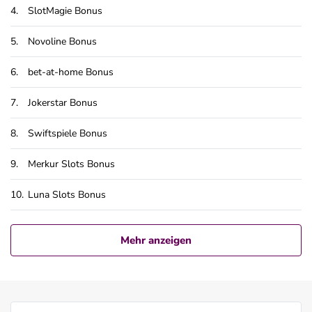
4.
SlotMagie Bonus
5.
Novoline Bonus
6.
bet-at-home Bonus
7.
Jokerstar Bonus
8.
Swiftspiele Bonus
9.
Merkur Slots Bonus
10.
Luna Slots Bonus
Mehr anzeigen