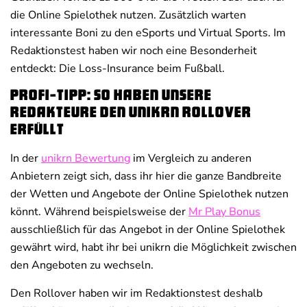
die Online Spielothek nutzen. Zusätzlich warten
interessante Boni zu den eSports und Virtual Sports. Im
Redaktionstest haben wir noch eine Besonderheit
entdeckt: Die Loss-Insurance beim Fußball.
Profi-Tipp: So haben unsere
Redakteure den unikrn Rollover
erfüllt
In der
unikrn Bewertung
im Vergleich zu anderen
Anbietern zeigt sich, dass ihr hier die ganze Bandbreite
der Wetten und Angebote der Online Spielothek nutzen
könnt. Während beispielsweise der
Mr Play Bonus
ausschließlich für das Angebot in der Online Spielothek
gewährt wird, habt ihr bei unikrn die Möglichkeit zwischen
den Angeboten zu wechseln.
Den Rollover haben wir im Redaktionstest deshalb