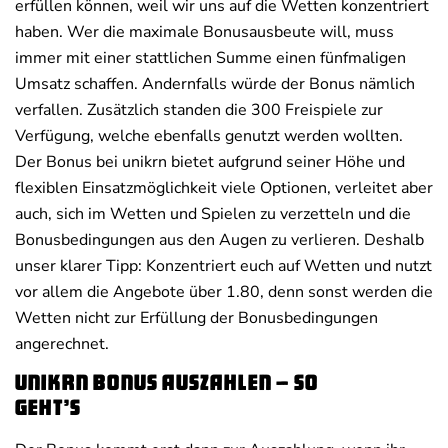
erfüllen können, weil wir uns auf die Wetten konzentriert
haben. Wer die maximale Bonusausbeute will, muss
immer mit einer stattlichen Summe einen fünfmaligen
Umsatz schaffen. Andernfalls würde der Bonus nämlich
verfallen. Zusätzlich standen die 300 Freispiele zur
Verfügung, welche ebenfalls genutzt werden wollten.
Der Bonus bei unikrn bietet aufgrund seiner Höhe und
flexiblen Einsatzmöglichkeit viele Optionen, verleitet aber
auch, sich im Wetten und Spielen zu verzetteln und die
Bonusbedingungen aus den Augen zu verlieren. Deshalb
unser klarer Tipp: Konzentriert euch auf Wetten und nutzt
vor allem die Angebote über 1.80, denn sonst werden die
Wetten nicht zur Erfüllung der Bonusbedingungen
angerechnet.
unikrn Bonus auszahlen – so
geht’s