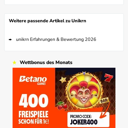
Weitere passende Artikel zu Unikrn
unikrn Erfahrungen & Bewertung 2026
Wettbonus des Monats