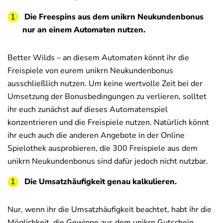
Die Freespins aus dem u
nikrn Neukundenbonus
nur an einem Automaten nutzen.
Better Wilds – an diesem Automaten könnt ihr die
Freispiele von eurem unikrn Neukundenbonus
ausschließlich nutzen. Um keine wertvolle Zeit bei der
Umsetzung der Bonusbedingungen zu verlieren, solltet
ihr euch zunächst auf dieses Automatenspiel
konzentrieren und die Freispiele nutzen. Natürlich könnt
ihr euch auch die anderen Angebote in der Online
Spielothek ausprobieren, die 300 Freispiele aus dem
unikrn Neukundenbonus sind dafür jedoch nicht nutzbar.
Die Umsatzhäufigkeit genau kalkulieren.
Nur, wenn ihr die Umsatzhäufigkeit beachtet, habt ihr die
Möglichkeit, die Gewinne aus dem unikrn Gutschein