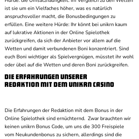
Hürde: die Umsatzhäufigkeit. Im Vergleich zu den Wetten
ist sie um ein Vielfaches höher, was es natürlich
anspruchsvoller macht, die Bonusbedingungen zu
erfüllen. Eine weitere Hürde: Ihr könnt bei unikrn kaum
auf lukrative Aktionen in der Online Spielothek
zurückgreifen, da sich der Anbieter vor allem auf die
Wetten und damit verbundenen Boni konzentriert. Sind
euch Boni wichtiger als Spielvergnügen, müsstet ihr wohl
oder übel auf die Wetten und deren Boni zurückgreifen.
Die Erfahrungen unserer
Redaktion mit dem unikrn Casino
Die Erfahrungen der Redaktion mit dem Bonus in der
Online Spielothek sind ernüchternd. Zwar brauchten wir
keinen unikrn Bonus Code, um uns die 300 Freispiele
vom Neukundenbonus zu sichern, allerdings sind die