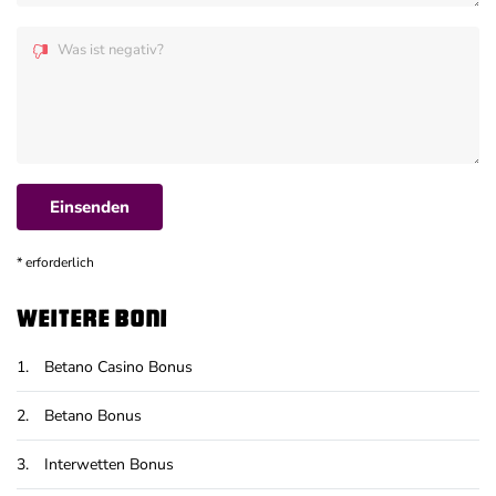
Was ist negativ?
* erforderlich
Weitere Boni
1.
Betano Casino Bonus
2.
Betano Bonus
3.
Interwetten Bonus