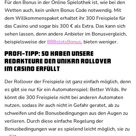
Für den Bonus in der Online Spielothek ist, wie bei den
Wetten auch, kein unikrn Bonus Code notwendig. Mit
dem Willkommenspaket erhaltet ihr 300 Freispiele für
das Casino und sogar bis 300 € als Extra. Das kann sich
sehen lassen, denn andere Anbieter im Bonusvergleich,
beispielsweise der
888slotsBonus
, bieten weniger.
Profi-Tipp: So haben unsere
Redakteure den unikrn Rollover
im Casino erfüllt
Der Rollover der Freispiele ist ganz einfach möglich, denn
es gibt sie nur für ein Automatenspiel: Better Wilds. Ihr
könnt die 300 Freispiele nicht bei anderen Automaten
nutzen, sodass ihr auch nicht in Gefahr geratet, ab zu
schweifen und die Bonusbedingungen aus den Augen zu
verlieren. Durch diese einfache Regelung der
Bonusbedingungen war es spielend leicht möglich, sie zu