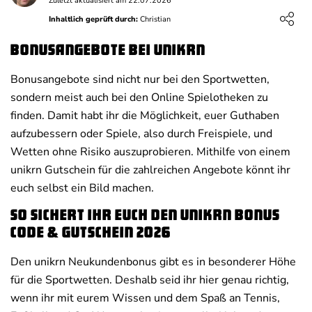
Zuletzt aktualisiert am 22.07.2026
Loading ...
Inhaltlich geprüft durch:
Christian
0
NUTZER BEWERTUNG
/5
Bonusangebote bei unikrn
5 Sterne
0%
Bonusangebote sind nicht nur bei den Sportwetten,
4 Sterne
0%
sondern meist auch bei den Online Spielotheken zu
3 Sterne
0%
finden. Damit habt ihr die Möglichkeit, euer Guthaben
aufzubessern oder Spiele, also durch Freispiele, und
2 Sterne
0%
Wetten ohne Risiko auszuprobieren. Mithilfe von einem
1 Stern
0%
unikrn Gutschein für die zahlreichen Angebote könnt ihr
euch selbst ein Bild machen.
So sichert ihr euch den unikrn Bonus
Code & Gutschein 2026
Den unikrn Neukundenbonus gibt es in besonderer Höhe
für die Sportwetten. Deshalb seid ihr hier genau richtig,
wenn ihr mit eurem Wissen und dem Spaß an Tennis,