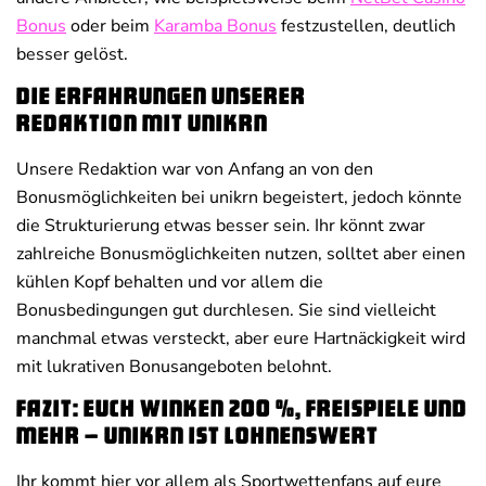
Bonus
oder beim
Karamba Bonus
festzustellen, deutlich
besser gelöst.
Die Erfahrungen unserer
Redaktion mit unikrn
Unsere Redaktion war von Anfang an von den
Bonusmöglichkeiten bei unikrn begeistert, jedoch könnte
die Strukturierung etwas besser sein. Ihr könnt zwar
zahlreiche Bonusmöglichkeiten nutzen, solltet aber einen
kühlen Kopf behalten und vor allem die
Bonusbedingungen gut durchlesen. Sie sind vielleicht
manchmal etwas versteckt, aber eure Hartnäckigkeit wird
mit lukrativen Bonusangeboten belohnt.
Fazit: Euch winken 200 %, Freispiele und
mehr – unikrn ist lohnenswert
Ihr kommt hier vor allem als Sportwettenfans auf eure