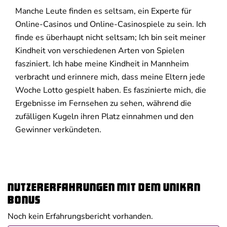
Über
Über
Über
Über
Manche Leute finden es seltsam, ein Experte für
E-
Wha
Face
Twit
Mail
tsap
boo
ter
Online-Casinos und Online-Casinospiele zu sein. Ich
teile
p
k
teile
finde es überhaupt nicht seltsam; Ich bin seit meiner
n
teile
teile
n
n
n
Kindheit von verschiedenen Arten von Spielen
fasziniert. Ich habe meine Kindheit in Mannheim
verbracht und erinnere mich, dass meine Eltern jede
Woche Lotto gespielt haben. Es faszinierte mich, die
Ergebnisse im Fernsehen zu sehen, während die
zufälligen Kugeln ihren Platz einnahmen und den
Gewinner verkündeten.
Nutzererfahrungen mit dem Unikrn
Bonus
Noch kein Erfahrungsbericht vorhanden.