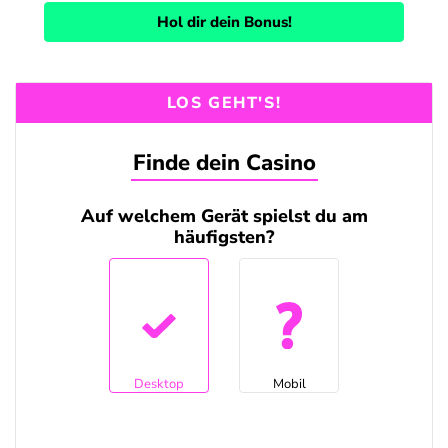
Hol dir dein Bonus!
LOS GEHT'S!
Finde dein Casino
Auf welchem Gerät spielst du am
häufigsten?
Desktop
Mobil