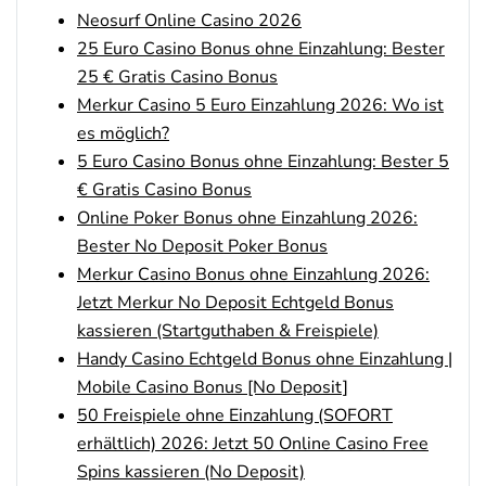
Neosurf Online Casino 2026
25 Euro Casino Bonus ohne Einzahlung: Bester
25 € Gratis Casino Bonus
Merkur Casino 5 Euro Einzahlung 2026: Wo ist
es möglich?
5 Euro Casino Bonus ohne Einzahlung: Bester 5
€ Gratis Casino Bonus
Online Poker Bonus ohne Einzahlung 2026:
Bester No Deposit Poker Bonus
Merkur Casino Bonus ohne Einzahlung 2026:
Jetzt Merkur No Deposit Echtgeld Bonus
kassieren (Startguthaben & Freispiele)
Handy Casino Echtgeld Bonus ohne Einzahlung |
Mobile Casino Bonus [No Deposit]
50 Freispiele ohne Einzahlung (SOFORT
erhältlich) 2026: Jetzt 50 Online Casino Free
Spins kassieren (No Deposit)