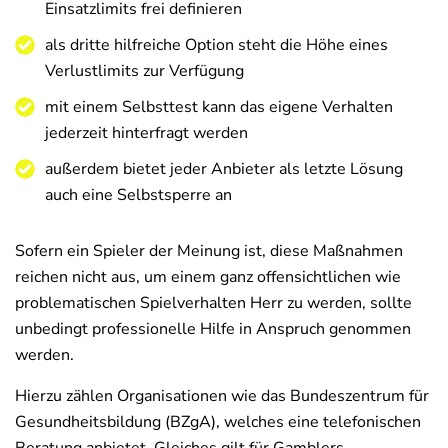
Einsatzlimits frei definieren
als dritte hilfreiche Option steht die Höhe eines
Verlustlimits zur Verfügung
mit einem Selbsttest kann das eigene Verhalten
jederzeit hinterfragt werden
außerdem bietet jeder Anbieter als letzte Lösung
auch eine Selbstsperre an
Sofern ein Spieler der Meinung ist, diese Maßnahmen
reichen nicht aus, um einem ganz offensichtlichen wie
problematischen Spielverhalten Herr zu werden, sollte
unbedingt professionelle Hilfe in Anspruch genommen
werden.
Hierzu zählen Organisationen wie das Bundeszentrum für
Gesundheitsbildung (BZgA), welches eine telefonischen