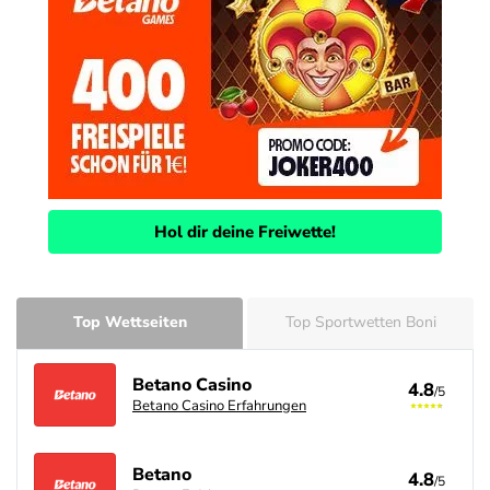
Hol dir deine Freiwette!
Top Wettseiten
Top Sportwetten Boni
Betano Casino
4.8
/5
Betano Casino Erfahrungen
Betano
4.8
/5