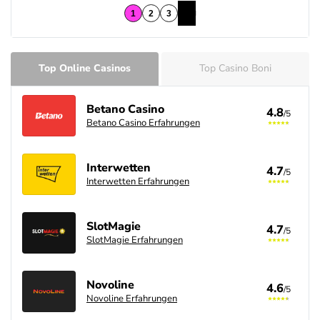
Top Online Casinos
Top Casino Boni
Betano Casino
4.8
/5
Betano Casino Erfahrungen
Interwetten
4.7
/5
Interwetten Erfahrungen
SlotMagie
4.7
/5
SlotMagie Erfahrungen
Novoline
4.6
/5
Novoline Erfahrungen