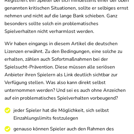
Registriert ein Spieler bei sich mindestens einer der oben
genannten kritischen Situationen, sollte er selbiges ernst
nehmen und nicht auf die lange Bank schieben. Ganz
besonders sollte solch ein problematisches
Spielverhalten nicht verharmlost werden.
Wir haben eingangs in diesem Artikel die deutschen
Lizenzen erwähnt. Zu den Bedingungen, eine solche zu
erhalten, zählen auch Sofortmaßnahmen bei der
Spielsucht-Prävention. Diese müssen alle seriösen
Anbieter ihren Spielern als Link deutlich sichtbar zur
Verfügung stellen. Was also kann direkt selbst
unternommen werden? Und sei es auch ohne Anzeichen
auf ein problematisches Spielverhalten vorbeugend?
jeder Spieler hat die Möglichkeit, sich selbst
Einzahlungslimits festzulegen
genauso können Spieler auch den Rahmen des