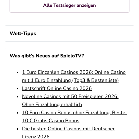
Alle Testsieger anzeigen
Wett-Tipps
Was gibt’s Neues auf SpieloTV?
1 Euro Einzahlen Casinos 2026: Online Casino
mit 1 Euro Einzahlung (Top3 & Bestenliste)
Lastschrift Online Casino 2026
Novoline Casinos mit 50 Freispielen 2026:
Ohne Einzahlung erhältlich
10 Euro Casino Bonus ohne Einzahlung: Bester
10 € Gratis Casino Bonus
Die besten Online Casinos mit Deutscher
Lizenz 2026