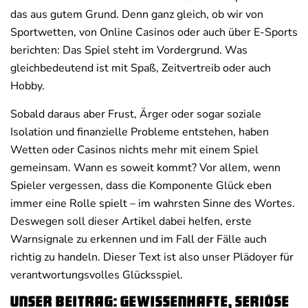
das aus gutem Grund. Denn ganz gleich, ob wir von
Sportwetten, von Online Casinos oder auch über E-Sports
Deals
News
berichten: Das Spiel steht im Vordergrund. Was
gleichbedeutend ist mit Spaß, Zeitvertreib oder auch
Hobby.
Sobald daraus aber Frust, Ärger oder sogar soziale
Isolation und finanzielle Probleme entstehen, haben
Wetten oder Casinos nichts mehr mit einem Spiel
gemeinsam. Wann es soweit kommt? Vor allem, wenn
Spieler vergessen, dass die Komponente Glück eben
immer eine Rolle spielt – im wahrsten Sinne des Wortes.
Deswegen soll dieser Artikel dabei helfen, erste
Warnsignale zu erkennen und im Fall der Fälle auch
richtig zu handeln. Dieser Text ist also unser Plädoyer für
verantwortungsvolles Glücksspiel.
Unser Beitrag: Gewissenhafte, seriöse