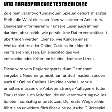
und transparente Testberichte
Zu einem verantwortungsvollen Spielen gehört an erster
Stelle die Wahl eines seriösen wie sicheren Anbieters.
Deswegen informieren wir unsere Leser auch immer
darüber, ob sensible wie persönliche Daten verschlüsselt
übertragen werden. Ebenso, wie Kunden eines
Wettanbieters oder Online Casinos ihre Identität
verifizieren müssen. Ein einschlägiges wie
entscheidendes Kriterium ist eine deutsche Lizenz.
Diese wird vom Regierungspräsidium Darmstadt
vergeben. Neuerdings nicht nur für Buchmacher, sondern
auch für Online Casinos. Um eine solche Lizenz zu
erhalten, müssen die Anbieter strenge Auflagen erfüllen.
Dazu zählen auch Kriterien, die ein verantwortungsvolles
Spielen nachhaltig unterstützen. Der erste Weg dorthin
führt also unwiderruflich über eine deutsche Glücksspiel-