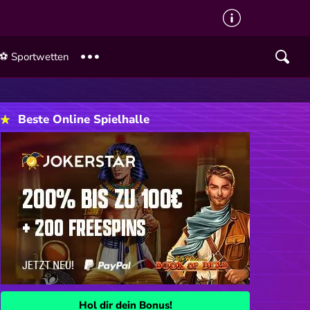
Über spieloTV
⚽ Sportwetten
Wie wir bewerten
Die SpieloTV Crew
💳 Zahlungen:
💎 Freispiele & No Deposit:
🎰 Top Slots:
🎰 Top Slots:
Beste Wettanbieter finden:
Beste Online Spielhalle
Datenschutzerklärung
us, RTP)
PayPal Online Casinos
50 Casino Freispiele: Jetzt sichern
Book of Ra (Casinos, Bonus, RTP)
Alles Spitze (Casinos, Bonus, RTP)
Neueste Wettanbieter 2026
Haftungsausschluss für Inhalte
, RTP)
Sofortüberweisung Online Casinos
Online Casino Bonus ohne Einzahlung
Sizzling Hot (Casinos, Bonus, RTP)
Blazing Star (Casinos, Bonus, RTP)
Sportwetten Bonus ohne Einzahlung
Affiliate Disclaimer
nus, RTP)
Apple Pay Online Casinos
Online Casino Freispiele (Top 3 Offers)
Lord of the Ocean (Casinos, Bonus, RTP)
Fruitinator (Casinos, Bonus, RTP)
Sportwetten Bonus Vergleich
Schreiber gesucht
Kontakt mit spieloTV
us, RTP)
Trustly Online Casinos
Handy Casino Bonus ohne Einzahlung
Dolphins Pearl (Casinos, Bonus, RTP)
Fishin Frenzy (Casinos, Bonus, RTP)
Sportwetten Freiwetten 2026
Spielsucht Hilfe
)
Lastschrift Online Casinos
5 EURO Casino Bonus ohne Einzahlung
Lucky Ladys Charm (Casinos, Bonus, RTP)
Ghost Slider (Casinos, Bonus, RTP)
Wettanbieter mit PayPal Sportwetten
Google Pay Online Casinos
10 EURO Casino Bonus ohne Einzahlung
Neue Wettanbieter mit PayPal
Hol dir dein Bonus!