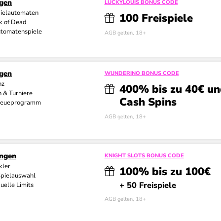
ngen
LUCKYLOUIS BONUS CODE
pielautomaten
100 Freispiele
ok of Dead
utomatenspiele
AGB gelten, 18+
gen
WUNDERINO BONUS CODE
nz
400% bis zu 40€ un
 & Turniere
Cash Spins
Treueprogramm
AGB gelten, 18+
ungen
KNIGHT SLOTS BONUS CODE
kler
100% bis zu 100€
pielauswahl
+ 50 Freispiele
uelle Limits
AGB gelten, 18+