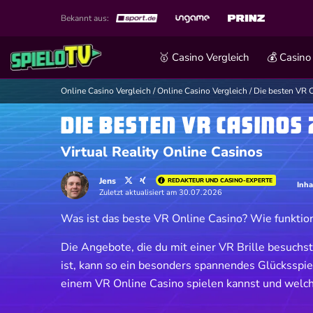
Bekannt aus:
🥇 Casino Vergleich
💰 Casino
Online Casino Vergleich
/
Online Casino Vergleich
/
Die besten VR 
Top10 Spielotheken
Top10 Spielotheken Bonus Codes
🥇 Casinos:
🥇 Casinos:
🎰 Weitere Spiele-Hersteller:
Top 15 Wettanbieter
Die besten VR Casinos
01.
01.
01.
Novoline Casinos mit PayPal
Merkur Casinos mit PayPal
Gamomat Online Casinos
Betano Casino Erfahrungen
Betano Casino Bonus Code
Betano Casino Erfahrungen
Virtual Reality Online Casinos
02.
02.
02.
Interwetten Erfahrungen
Interwetten Bonus Code
Betano Erfahrungen
Novoline Casinos mit Paysafe
Merkur Casinos mit Paysafe
NetEnt Online Casinos
Jens
REDAKTEUR UND CASINO-EXPERTE
Inha
Zuletzt aktualisiert am 30.07.2026
03.
03.
03.
SlotMagie Erfahrungen
SlotMagie Bonus Code
Interwetten Erfahrungen
Novoline Casino Tricks
Merkur Casinos mit 5€ Einzahlung
Pragmatic Play Online Casinos
Loading ...
Was ist das beste VR Online Casino? Wie funktioni
04.
04.
04.
Novoline Erfahrungen
Novoline Bonus Code
Bwin Erfahrungen
Novoline Casino Apps
Neue Merkur Casinos
Neueste Spielautomaten
Die Angebote, die du mit einer VR Brille besuchst,
05.
05.
05.
bet-at-home Erfahrungen
bet-at-home Bonus Code
bet-at-home Erfahrungen
Book of Ra Deluxe Casinos
Merkur Casino Apps
Casinos & Slots mit hoher RTP
ist, kann so ein besonders spannendes Glücksspiel
einem VR Online Casino spielen kannst und welch
06.
06.
06.
Jokerstar Erfahrungen
Jokerstar Bonus Code
NEO.bet Erfahrungen