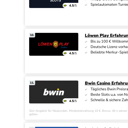
Spielautomaten Turni
4.5
/5
Löwen Play Erfahru
10.
Bis zu 100 € Willkom
Deutsche Lizenz vorh
Beliebte Merkur-Spie
4.5
/5
Bwin Casino Erfahr
11.
Tägliches Bwin Preisr
Beste Slots u,a. von 
Schnelle & sichere Za
4.5
/5
Slot-Angebot für Neukunden. Mindesteinzahlung 10 €. Bonus: 40 x setzen (E
gelten.