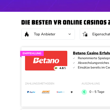
07.
07.
07.
Swiftspiele Erfahrungen
Swiftspiele Bonus Code
Winamax Erfahrungen
08.
08.
08.
Merkur Slots Erfahrungen
Merkur Slots Bonus Code
AdmiralBet Erfahrungen
09.
09.
09.
Luna Slots Erfahrungen
Luna Slots Bonus Code
Bet365 Erfahrungen
Die besten VR Online Casinos
10.
10.
10.
Löwen Play Erfahrungen
Löwen Play Bonus Code
Betway Erfahrungen
Top Anbieter
Eigenscha
11.
11.
11.
Bwin Casino Erfahrungen
Bwin Casino Bonus Code
Sportwetten.de Erfahrungen
12.
12.
12.
LuckyLouis Erfahrungen
LuckyLouis Bonus Code
WettArena Erfahrungen
Betano Casino Erfa
EMPFEHLUNG
Renommierte Spielepr
Abwechslungsreiches 
13.
13.
13.
Wunderino Erfahrungen
Wunderino Bonus Code
Sportingbet Erfahrungen
Einsätze bereits im C
4.8
/5
14.
14.
14.
Knight Slots Erfahrungen
Knight Slots Bonus Code
Tipwin Erfahrungen
15.
15.
15.
Wildz Erfahrungen
Wildz Bonus Code
DAZN BET Erfahrungen
ZAHLUNGSMETHODEN
AUSZAHLUNG
+
0 – 5 Tage