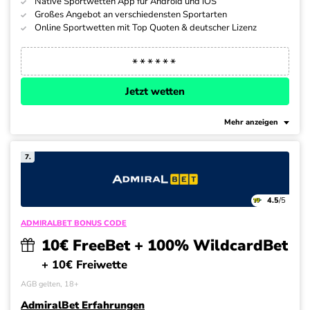
Native Sportwetten App für Android und iOS
Großes Angebot an verschiedensten Sportarten
Online Sportwetten mit Top Quoten & deutscher Lizenz
Jetzt wetten
Mehr anzeigen
7.
4.5
/5
ADMIRALBET BONUS CODE
10€ FreeBet + 100% WildcardBet
+ 10€ Freiwette
AGB gelten, 18+
AdmiralBet Erfahrungen