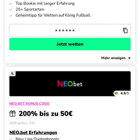
Top Bookie mit langer Erfahrung
25+ Sportarten
Geheimtipp für Wetten auf König Fußball
Jetzt wetten
Mehr anzeigen
5.
4.6
/5
NEO.BET BONUS CODE
200% bis zu 50€
AGB gelten, 18+
NEO.bet Erfahrungen
Neu: Live Quotenboosts