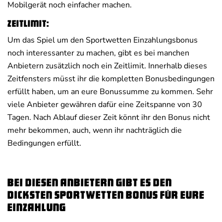
Mobilgerät noch einfacher machen.
Zeitlimit:
Um das Spiel um den Sportwetten Einzahlungsbonus
noch interessanter zu machen, gibt es bei manchen
Anbietern zusätzlich noch ein Zeitlimit. Innerhalb dieses
Zeitfensters müsst ihr die kompletten Bonusbedingungen
erfüllt haben, um an eure Bonussumme zu kommen. Sehr
viele Anbieter gewähren dafür eine Zeitspanne von 30
Tagen. Nach Ablauf dieser Zeit könnt ihr den Bonus nicht
mehr bekommen, auch, wenn ihr nachträglich die
Bedingungen erfüllt.
Bei diesen Anbietern gibt es den
dicksten Sportwetten Bonus für eure
Einzahlung