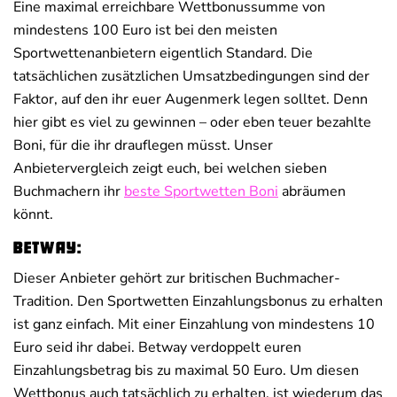
Eine maximal erreichbare Wettbonussumme von
mindestens 100 Euro ist bei den meisten
Sportwettenanbietern eigentlich Standard. Die
tatsächlichen zusätzlichen Umsatzbedingungen sind der
Faktor, auf den ihr euer Augenmerk legen solltet. Denn
hier gibt es viel zu gewinnen – oder eben teuer bezahlte
Boni, für die ihr drauflegen müsst. Unser
Anbietervergleich zeigt euch, bei welchen sieben
Buchmachern ihr
beste Sportwetten Boni
abräumen
könnt.
Betway:
Dieser Anbieter gehört zur britischen Buchmacher-
Tradition. Den Sportwetten Einzahlungsbonus zu erhalten
ist ganz einfach. Mit einer Einzahlung von mindestens 10
Euro seid ihr dabei. Betway verdoppelt euren
Einzahlungsbetrag bis zu maximal 50 Euro. Um diesen
Wettbonus auch tatsächlich zu erhalten, ist wiederum das