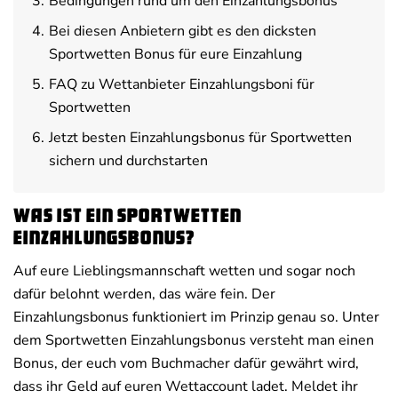
Bedingungen rund um den Einzahlungsbonus
Bei diesen Anbietern gibt es den dicksten
Sportwetten Bonus für eure Einzahlung
FAQ zu Wettanbieter Einzahlungsboni für
Sportwetten
Jetzt besten Einzahlungsbonus für Sportwetten
sichern und durchstarten
Was ist ein Sportwetten
Einzahlungsbonus?
Auf eure Lieblingsmannschaft wetten und sogar noch
dafür belohnt werden, das wäre fein. Der
Einzahlungsbonus funktioniert im Prinzip genau so. Unter
dem Sportwetten Einzahlungsbonus versteht man einen
Bonus, der euch vom Buchmacher dafür gewährt wird,
dass ihr Geld auf euren Wettaccount ladet. Meldet ihr