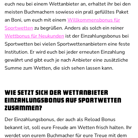
euch neu bei einem Wettanbieter an, erhaltet ihr bei den
meisten Buchmachern sowieso ein prall gefülltes Paket
an Boni, um euch mit einem
Willkommensbonus für
Sportwetten
zu begrüßen. Anders als solch ein reiner
Wettbonus für Neukunden
ist der Einzahlungsbonus bei
Sportwetten bei vielen Sportwettenanbietern eine feste
Institution. Er wird euch bei jeder erneuten Einzahlung
gewährt und gibt euch je nach Anbieter eine zusätzliche
Summe zum Wetten, die sich sehen lassen kann.
Wie setzt sich der Wettanbieter
Einzahlungsbonus auf Sportwetten
zusammen?
Der Einzahlungsbonus, der auch als Reload Bonus
bekannt ist, soll eure Freude am Wetten frisch halten. Ihr
werdet von eurem Buchmacher für eure Treue mit dem