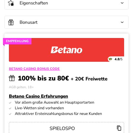
Eigenschaften
Bonusart
EMPFEHLUNG
4.8
/5
BETANO CASINO BONUS CODE
100% bis zu 80€
+ 20€ Freiwette
AGB gelten, 18+
Betano Casino Erfahrungen
Vor allem große Auswahl an Hauptsportarten
Live-Wetten sind vorhanden
Attraktiver Ersteinzahlungsbonus für neue Kunden