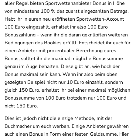
aller Regel bieten Sportwettenanbieter Bonus in Höhe
von mindestens 100 % des zuerst eingezahlten Betrags.
Habt ihr in euren neu eröffneten Sportwetten-Account
100 Euro eingezahlt, erhaltet ihr also 100 Euro
Bonuszahlung – wenn ihr die daran geknüpften weiteren
Bedingungen des Bookies erfüllt. Entscheidet ihr euch für
einen Anbieter mit prozentualer Berechnung eures
Bonus, solltet ihr die maximal mögliche Bonussumme
genau im Auge behalten. Diese gibt an, wie hoch der
Bonus maximal sein kann. Wenn ihr also beim oben
gezeigten Beispiel nicht nur 10 Euro einzahlt, sondern
gleich 150 Euro, erhaltet ihr bei einer maximal möglichen
Bonussumme von 100 Euro trotzdem nur 100 Euro und
nicht 150 Euro.
Dies ist jedoch nicht die einzige Methode, mit der
Buchmacher um euch werben. Einige Anbieter gewähren
auch einen Bonus in Form einer festen Geldsumme. Hier