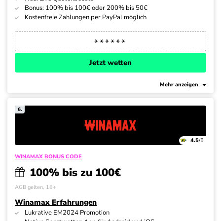
Bonus: 100% bis 100€ oder 200% bis 50€
Kostenfreie Zahlungen per PayPal möglich
Jetzt wetten
Mehr anzeigen
6.
4.5
/5
WINAMAX BONUS CODE
100% bis zu 100€
AGB gelten, 18+
Winamax Erfahrungen
Lukrative EM2024 Promotion