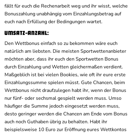
fällt für euch die Rechenarbeit weg und ihr wisst, welche
Bonuszahlung unabhängig vom Einzahlungsbetrag auf
euch nach Erfüllung der Bedingungen wartet.
Umsatz-Anzahl:
Den Wettbonus einfach so zu bekommen wäre euch
natürlich am liebsten. Die meisten Sportwettenanbieter
möchten aber, dass ihr euch den Sportwetten Bonus
durch Einzahlung und Wetten gleichermaßen verdient.
Maßgeblich ist bei vielen Bookies, wie oft ihr eure erste
Einzahlungssumme spielen müsst. Gute Chancen, beim
Wettbonus nicht draufzulegen habt ihr, wenn der Bonus
nur fünf- oder sechsmal gespielt werden muss. Umso
häufiger die Summe jedoch eingesetzt werden muss,
desto geringer werden die Chancen am Ende vom Bonus
auch noch Guthaben übrig zu behalten. Habt ihr
beispielsweise 10 Euro zur Eröffnung eures Wettkontos