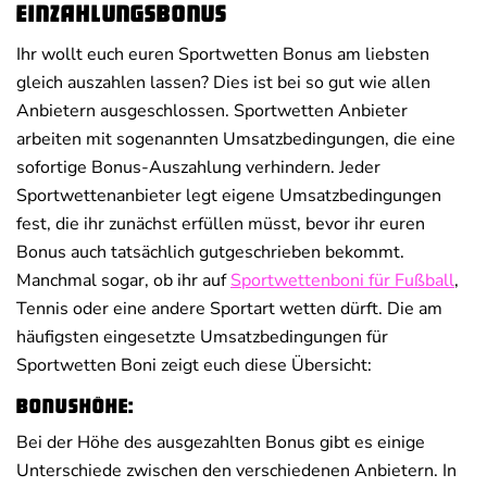
Einzahlungsbonus
Ihr wollt euch euren Sportwetten Bonus am liebsten
gleich auszahlen lassen? Dies ist bei so gut wie allen
Anbietern ausgeschlossen. Sportwetten Anbieter
arbeiten mit sogenannten Umsatzbedingungen, die eine
sofortige Bonus-Auszahlung verhindern. Jeder
Sportwettenanbieter legt eigene Umsatzbedingungen
fest, die ihr zunächst erfüllen müsst, bevor ihr euren
Bonus auch tatsächlich gutgeschrieben bekommt.
Manchmal sogar, ob ihr auf
Sportwettenboni für Fußball
,
Tennis oder eine andere Sportart wetten dürft. Die am
häufigsten eingesetzte Umsatzbedingungen für
Sportwetten Boni zeigt euch diese Übersicht:
Bonushöhe:
Bei der Höhe des ausgezahlten Bonus gibt es einige
Unterschiede zwischen den verschiedenen Anbietern. In