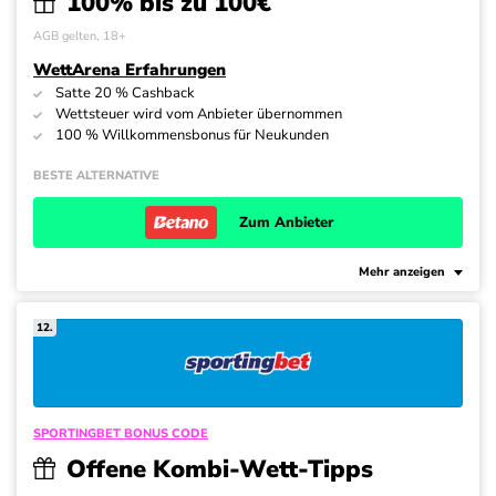
100% bis zu 100€
AGB gelten, 18+
WettArena Erfahrungen
Satte 20 % Cashback
Wettsteuer wird vom Anbieter übernommen
100 % Willkommensbonus für Neukunden
BESTE ALTERNATIVE
Zum Anbieter
Mehr anzeigen
12.
SPORTINGBET BONUS CODE
Offene Kombi-Wett-Tipps