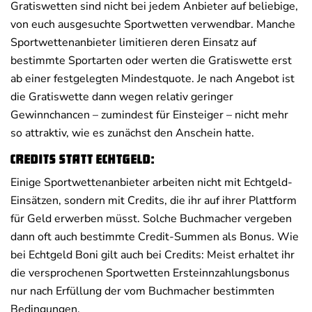
Gratiswetten sind nicht bei jedem Anbieter auf beliebige,
von euch ausgesuchte Sportwetten verwendbar. Manche
Sportwettenanbieter limitieren deren Einsatz auf
bestimmte Sportarten oder werten die Gratiswette erst
ab einer festgelegten Mindestquote. Je nach Angebot ist
die Gratiswette dann wegen relativ geringer
Gewinnchancen – zumindest für Einsteiger – nicht mehr
so attraktiv, wie es zunächst den Anschein hatte.
Credits statt Echtgeld:
Einige Sportwettenanbieter arbeiten nicht mit Echtgeld-
Einsätzen, sondern mit Credits, die ihr auf ihrer Plattform
für Geld erwerben müsst. Solche Buchmacher vergeben
dann oft auch bestimmte Credit-Summen als Bonus. Wie
bei Echtgeld Boni gilt auch bei Credits: Meist erhaltet ihr
die versprochenen Sportwetten Ersteinnzahlungsbonus
nur nach Erfüllung der vom Buchmacher bestimmten
Bedingungen.