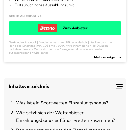
Erstaunlich hohes Auszahlungslimit
BESTE ALTERNATIVE
Zum Anbieter
Neukunden Angebot | Mindesteinsatz von 10€ erforderlich | Der Bonus, in der
Höhe des Einsatzes (min. 10€ | max. 100€) wird innerhalb von 48 Stunden
nachdem die erste Wette als „verloren“ ausgewertet wurde, als Freebet
gutgeschrieben | AGBs gelten
Mehr anzeigen
Inhaltsverzeichnis
Was ist ein Sportwetten Einzahlungsbonus?
Wie setzt sich der Wettanbieter
Einzahlungsbonus auf Sportwetten zusammen?