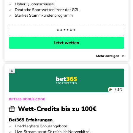
Hoher Quotenschlüssel
Deutsche Sportwettenlizenz der GGL
Starkes Stammkundenprogramm
Jetzt wetten
Mehr anzeigen
8.
4.5
/5
BET365 BONUS CODE
Wett-Credits bis zu 100€
Bet365 Erfahrungen
Unschlagbare Bonusangebote
Live-Stream sorgt für reichlich Nervenkitzel