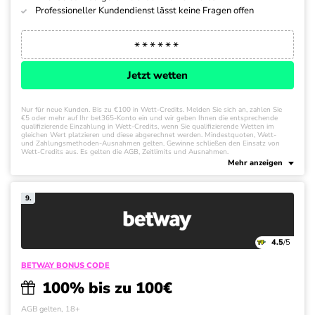
Professioneller Kundendienst lässt keine Fragen offen
Jetzt wetten
Nur für neue Kunden. Bis zu €100 in Wett-Credits. Melden Sie sich an, zahlen Sie
€5 oder mehr auf Ihr bet365-Konto ein und wir geben Ihnen die entsprechende
qualifizierende Einzahlung in Wett-Credits, wenn Sie qualifizierende Wetten im
gleichen Wert platzieren und diese abgerechnet werden. Mindestquoten, Wett-
und Zahlungsmethoden-Ausnahmen gelten. Gewinne schließen den Einsatz von
Wett-Credits aus. Es gelten die AGB, Zeitlimits und Ausnahmen.
Mehr anzeigen
9.
4.5
/5
BETWAY BONUS CODE
100% bis zu 100€
AGB gelten, 18+