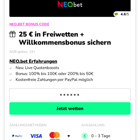
4.6
/5
NEO.BET BONUS CODE
25 € in Freiwetten +
Willkommensbonus sichern
AGB gelten, 18+
NEO.bet Erfahrungen
Neu: Live Quotenboosts
Bonus: 100% bis 100€ oder 200% bis 50€
Kostenfreie Zahlungen per PayPal möglich
Jetzt wetten
ZAHLUNGSMETHODEN
AUSZAHLUNG
+
0 – 3 Tage