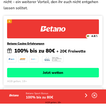
nicht – ein weiterer Vorteil, den ihr euch nicht entgehen
lassen solltet.
1.
4.8
/5
Betano Casino Erfahrungen
100% bis zu 80€
+ 20€ Freiwette
Jetzt wetten
AGB gelten, 18+
2.
Betano Sport Bonus
100% bis zu 80€
AGB gelten, 18+