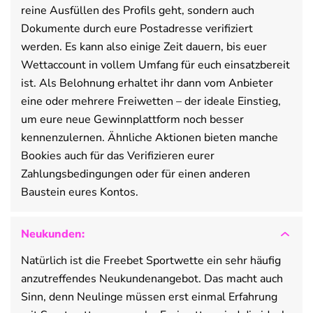
reine Ausfüllen des Profils geht, sondern auch
Dokumente durch eure Postadresse verifiziert
werden. Es kann also einige Zeit dauern, bis euer
Wettaccount in vollem Umfang für euch einsatzbereit
ist. Als Belohnung erhaltet ihr dann vom Anbieter
eine oder mehrere Freiwetten – der ideale Einstieg,
um eure neue Gewinnplattform noch besser
kennenzulernen. Ähnliche Aktionen bieten manche
Bookies auch für das Verifizieren eurer
Zahlungsbedingungen oder für einen anderen
Baustein eures Kontos.
Neukunden:
Natürlich ist die Freebet Sportwette ein sehr häufig
anzutreffendes Neukundenangebot. Das macht auch
Sinn, denn Neulinge müssen erst einmal Erfahrung