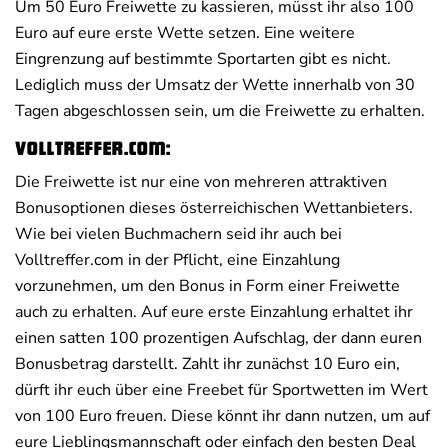
Um 50 Euro Freiwette zu kassieren, müsst ihr also 100
Euro auf eure erste Wette setzen. Eine weitere
Eingrenzung auf bestimmte Sportarten gibt es nicht.
Lediglich muss der Umsatz der Wette innerhalb von 30
Tagen abgeschlossen sein, um die Freiwette zu erhalten.
Volltreffer.com:
Die Freiwette ist nur eine von mehreren attraktiven
Bonusoptionen dieses österreichischen Wettanbieters.
Wie bei vielen Buchmachern seid ihr auch bei
Volltreffer.com in der Pflicht, eine Einzahlung
vorzunehmen, um den Bonus in Form einer Freiwette
auch zu erhalten. Auf eure erste Einzahlung erhaltet ihr
einen satten 100 prozentigen Aufschlag, der dann euren
Bonusbetrag darstellt. Zahlt ihr zunächst 10 Euro ein,
dürft ihr euch über eine Freebet für Sportwetten im Wert
von 100 Euro freuen. Diese könnt ihr dann nutzen, um auf
eure Lieblingsmannschaft oder einfach den besten Deal