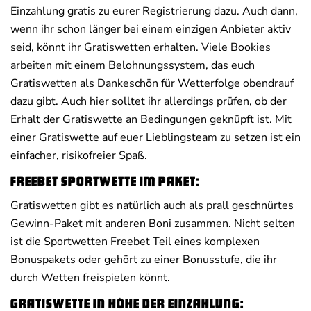
Einzahlung gratis zu eurer Registrierung dazu. Auch dann,
wenn ihr schon länger bei einem einzigen Anbieter aktiv
seid, könnt ihr Gratiswetten erhalten. Viele Bookies
arbeiten mit einem Belohnungssystem, das euch
Gratiswetten als Dankeschön für Wetterfolge obendrauf
dazu gibt. Auch hier solltet ihr allerdings prüfen, ob der
Erhalt der Gratiswette an Bedingungen geknüpft ist. Mit
einer Gratiswette auf euer Lieblingsteam zu setzen ist ein
einfacher, risikofreier Spaß.
Freebet Sportwette im Paket:
Gratiswetten gibt es natürlich auch als prall geschnürtes
Gewinn-Paket mit anderen Boni zusammen. Nicht selten
ist die Sportwetten Freebet Teil eines komplexen
Bonuspakets oder gehört zu einer Bonusstufe, die ihr
durch Wetten freispielen könnt.
Gratiswette in Höhe der Einzahlung: