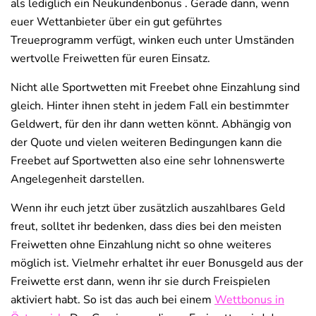
als lediglich ein Neukundenbonus . Gerade dann, wenn
euer Wettanbieter über ein gut geführtes
Treueprogramm verfügt, winken euch unter Umständen
wertvolle Freiwetten für euren Einsatz.
Nicht alle Sportwetten mit Freebet ohne Einzahlung sind
gleich. Hinter ihnen steht in jedem Fall ein bestimmter
Geldwert, für den ihr dann wetten könnt. Abhängig von
der Quote und vielen weiteren Bedingungen kann die
Freebet auf Sportwetten also eine sehr lohnenswerte
Angelegenheit darstellen.
Wenn ihr euch jetzt über zusätzlich auszahlbares Geld
freut, solltet ihr bedenken, dass dies bei den meisten
Freiwetten ohne Einzahlung nicht so ohne weiteres
möglich ist. Vielmehr erhaltet ihr euer Bonusgeld aus der
Freiwette erst dann, wenn ihr sie durch Freispielen
aktiviert habt. So ist das auch bei einem
Wettbonus in