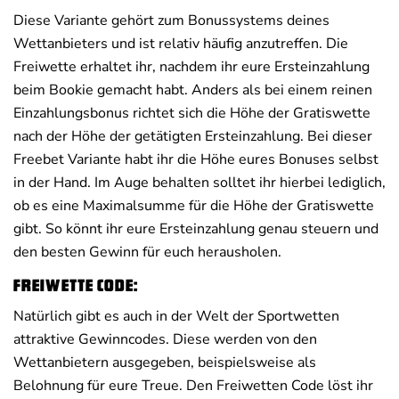
Diese Variante gehört zum Bonussystems deines
Wettanbieters und ist relativ häufig anzutreffen. Die
Freiwette erhaltet ihr, nachdem ihr eure Ersteinzahlung
beim Bookie gemacht habt. Anders als bei einem reinen
Einzahlungsbonus richtet sich die Höhe der Gratiswette
nach der Höhe der getätigten Ersteinzahlung. Bei dieser
Freebet Variante habt ihr die Höhe eures Bonuses selbst
in der Hand. Im Auge behalten solltet ihr hierbei lediglich,
ob es eine Maximalsumme für die Höhe der Gratiswette
gibt. So könnt ihr eure Ersteinzahlung genau steuern und
den besten Gewinn für euch herausholen.
Freiwette Code:
Natürlich gibt es auch in der Welt der Sportwetten
attraktive Gewinncodes. Diese werden von den
Wettanbietern ausgegeben, beispielsweise als
Belohnung für eure Treue. Den Freiwetten Code löst ihr