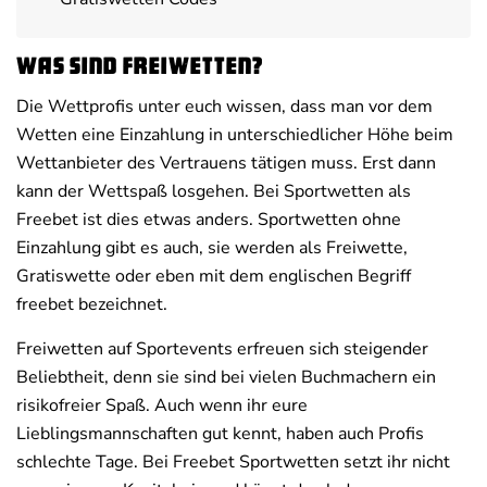
Was sind Freiwetten?
Die Wettprofis unter euch wissen, dass man vor dem
Wetten eine Einzahlung in unterschiedlicher Höhe beim
Wettanbieter des Vertrauens tätigen muss. Erst dann
kann der Wettspaß losgehen. Bei Sportwetten als
Freebet ist dies etwas anders. Sportwetten ohne
Einzahlung gibt es auch, sie werden als Freiwette,
Gratiswette oder eben mit dem englischen Begriff
freebet bezeichnet.
Freiwetten auf Sportevents erfreuen sich steigender
Beliebtheit, denn sie sind bei vielen Buchmachern ein
risikofreier Spaß. Auch wenn ihr eure
Lieblingsmannschaften gut kennt, haben auch Profis
schlechte Tage. Bei Freebet Sportwetten setzt ihr nicht