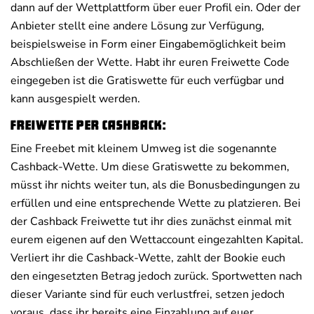
dann auf der Wettplattform über euer Profil ein. Oder der
Anbieter stellt eine andere Lösung zur Verfügung,
beispielsweise in Form einer Eingabemöglichkeit beim
Abschließen der Wette. Habt ihr euren Freiwette Code
eingegeben ist die Gratiswette für euch verfügbar und
kann ausgespielt werden.
Freiwette per Cashback:
Eine Freebet mit kleinem Umweg ist die sogenannte
Cashback-Wette. Um diese Gratiswette zu bekommen,
müsst ihr nichts weiter tun, als die Bonusbedingungen zu
erfüllen und eine entsprechende Wette zu platzieren. Bei
der Cashback Freiwette tut ihr dies zunächst einmal mit
eurem eigenen auf den Wettaccount eingezahlten Kapital.
Verliert ihr die Cashback-Wette, zahlt der Bookie euch
den eingesetzten Betrag jedoch zurück. Sportwetten nach
dieser Variante sind für euch verlustfrei, setzen jedoch
voraus, dass ihr bereits eine Einzahlung auf euer