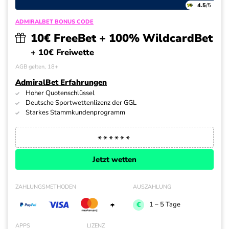
4.5
/5
ADMIRALBET BONUS CODE
10€ FreeBet + 100% WildcardBet
+ 10€ Freiwette
AGB gelten, 18+
AdmiralBet Erfahrungen
Hoher Quotenschlüssel
Deutsche Sportwettenlizenz der GGL
Starkes Stammkundenprogramm
Jetzt wetten
ZAHLUNGSMETHODEN
AUSZAHLUNG
+
1 – 5 Tage
APPS
LIZENZ