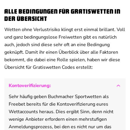
Alle Bedingungen für Gratiswetten in
der Übersicht
Wetten ohne Verlustrisiko klingt erst einmal brillant. Voll
und ganz bedingungslose Freiwetten gibt es natürlich
auch, jedoch sind diese sehr oft an eine Bedingung
geknüpft. Damit ihr einen Überblick über alle Faktoren
bekommt, die dabei eine Rolle spielen, haben wir diese
Übersicht für Gratiswetten Codes erstellt:
Kontoverifizierung:
Sehr häufig geben Buchmacher Sportwetten als
Freebet bereits für die Kontoverifizierung eures
Wettaccounts heraus. Dies ergibt Sinn, denn nicht
wenige Anbieter erfordern einen mehrstufigen
Anmeldungsprozess, bei den es nicht nur um das