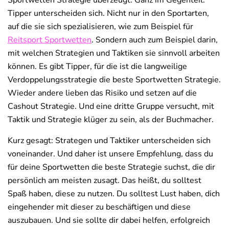
Sportwetten Strategie überzeugt. Ganz im Gegenteil:
Tipper unterscheiden sich. Nicht nur in den Sportarten,
auf die sie sich spezialisieren, wie zum Beispiel für
Reitsport Sportwetten
. Sondern auch zum Beispiel darin,
mit welchen Strategien und Taktiken sie sinnvoll arbeiten
können. Es gibt Tipper, für die ist die langweilige
Verdoppelungsstrategie die beste Sportwetten Strategie.
Wieder andere lieben das Risiko und setzen auf die
Cashout Strategie. Und eine dritte Gruppe versucht, mit
Taktik und Strategie klüger zu sein, als der Buchmacher.
Kurz gesagt: Strategen und Taktiker unterscheiden sich
voneinander. Und daher ist unsere Empfehlung, dass du
für deine Sportwetten die beste Strategie suchst, die dir
persönlich am meisten zusagt. Das heißt, du solltest
Spaß haben, diese zu nutzen. Du solltest Lust haben, dich
eingehender mit dieser zu beschäftigen und diese
auszubauen. Und sie sollte dir dabei helfen, erfolgreich