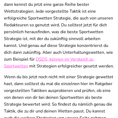
dann kennst du jetzt eine ganze Reihe bester
Wettstrategien. Jede vorgestellte Taktik ist eine
erfolgreiche Sportwetten Strategie, die auch von unseren
Redakteuren so genutzt wird. Du solltest jetzt für dich
persönlich herausfinden, was die beste Sportwetten
Strategie ist, mit der du zukünftig sinnvoll arbeiten
kannst. Und genau auf diese Strategie konzentrierst du
dich dann zukünftig. Aber auch Unterhaltungswetten, wie
zum Beispiel für
DSDS, können im Vergleich zu
Sportwetten
mit Strategien erfolgreicher gesetzt werden.
Wenn du bis jetzt noch nicht mit einer Strategie gewettet
hast, dann solltest du mal die einzelnen hier im Ratgeber
vorgestellten Taktiken ausprobieren und prüfen, ob eine
von denen von dir bei deinen Sportwetten als beste
Strategie bewertet wird. So findest du nämlich genau die
Taktik, die zu dir und deinen Wetten passt. Du kannst