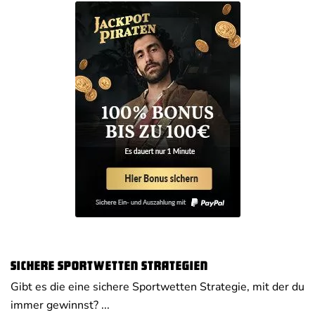
Sichere Sportwetten Strategien
Gibt es die eine sichere Sportwetten Strategie, mit der du
immer gewinnst? ...