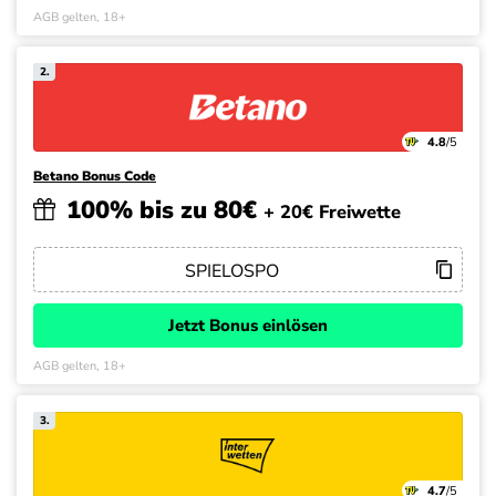
AGB gelten, 18+
2.
4.8
/5
Betano Bonus Code
100% bis zu 80€
+ 20€ Freiwette
Jetzt Bonus einlösen
AGB gelten, 18+
3.
4.7
/5