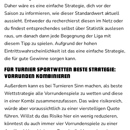
Daher wäre es eine einfache Strategie, dich vor der
Saison zu informieren, wie dieser Standardwert aktuell
aussieht. Entweder du recherchierst diesen im Netz oder
du findest entsprechendes selbst über Statistik auslesen
raus, um danach dann jede Begegnung der Liga mit
diesem Tipp zu spielen. Aufgrund der hohen
Eintrittswahrscheinlichkeit ist das eine einfache Strategie,
die für gute Gewinne sorgen kann.
Für Turnier Sportwetten beste Strategie:
Vorrunden kombinieren
Außerdem kann es bei Turnieren Sinn machen, als beste
Wettstrategie alle Vorrundenspiele zu wetten und diese
in einer Kombi zusammenzufassen. Das wäre risikoreich,
würde aber voraussichtlich zu einer vierstelligen Quote
führen. Willst du das Risiko hier ein wenig reduzieren,
könntest du auch immer vier Vorrundenspiele zu einer