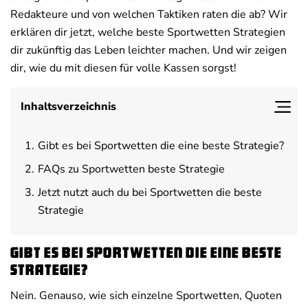
Redakteure und von welchen Taktiken raten die ab? Wir
erklären dir jetzt, welche beste Sportwetten Strategien
Deals
News
dir zukünftig das Leben leichter machen. Und wir zeigen
dir, wie du mit diesen für volle Kassen sorgst!
Inhaltsverzeichnis
Gibt es bei Sportwetten die eine beste Strategie?
FAQs zu Sportwetten beste Strategie
Jetzt nutzt auch du bei Sportwetten die beste
Strategie
Gibt es bei Sportwetten die eine beste
Strategie?
Nein. Genauso, wie sich einzelne Sportwetten, Quoten