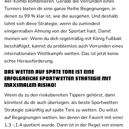
4er-Kombi kombinieren. Gerade die Vorrunden eines
Turniers bieten dir eine ganze Reihe Begegnungen, in
denen zu 99 % klar ist, wie die ausgehen. Und deshalb
lohnt sich diese Strategie, wenn du zumindest
einigermaßen Ahnung von der Sportart hast. Damit
meinen wir: Wenn du dich regelmäßig mit König Fußball
beschäftigst, kannst du problemlos auch Vorrunden eines
internationalen Wettkampfs wetten. Das ist jetzt keine
echte Herausforderung.
Das Wetten auf späte Tore ist eine
erfolgreiche Sportwetten Strategie mit
maximalem Risiko!
Wenn du zu den risikobereiten Tippern gehörst, dann
könntest du dir auch überlegen, als beste Sportwetten
Strategie zukünftig auf späte Tore zu wetten. Du willst
auf Begegnungen wetten, bei denen der Favorit mit einer
1,3 -,1,4 quotiert wurde. Dann ist in der Regel von einem