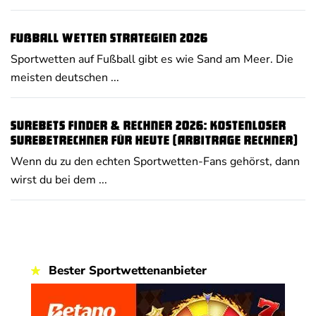
Fußball Wetten Strategien 2026
Sportwetten auf Fußball gibt es wie Sand am Meer. Die
meisten deutschen ...
Surebets Finder & Rechner 2026: Kostenloser
Surebetrechner für Heute (Arbitrage Rechner)
Wenn du zu den echten Sportwetten-Fans gehörst, dann
wirst du bei dem ...
Bester Sportwettenanbieter