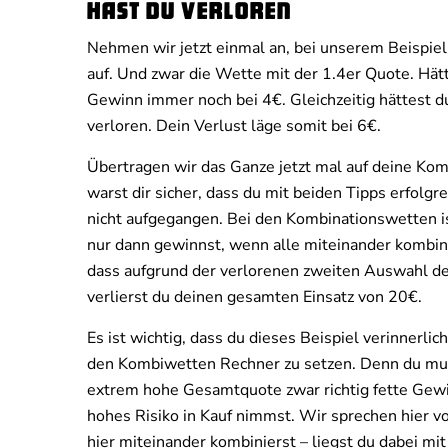
hast du verloren
Nehmen wir jetzt einmal an, bei unserem Beispiel
auf. Und zwar die Wette mit der 1.4er Quote. Hätte
Gewinn immer noch bei 4€. Gleichzeitig hättest du
verloren. Dein Verlust läge somit bei 6€.
Übertragen wir das Ganze jetzt mal auf deine Kom
warst dir sicher, dass du mit beiden Tipps erfolgre
nicht aufgegangen. Bei den Kombinationswetten i
nur dann gewinnst, wenn alle miteinander kombini
dass aufgrund der verlorenen zweiten Auswahl d
verlierst du deinen gesamten Einsatz von 20€.
Es ist wichtig, dass du dieses Beispiel verinnerli
den Kombiwetten Rechner zu setzen. Denn du mus
extrem hohe Gesamtquote zwar richtig fette Gewin
hohes Risiko in Kauf nimmst. Wir sprechen hier v
hier miteinander kombinierst – liegst du dabei mi