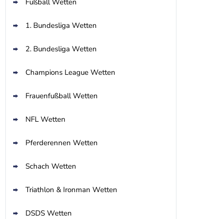
Fußball Wetten
Bwin Bonus
4.6
/5
100% bis zu 100€
1. Bundesliga Wetten
AGB gelten
2. Bundesliga Wetten
Champions League Wetten
bet-at-home Bonus
500 % QUOTENBOOST +
4.6
/5
100€ BONUS
Frauenfußball Wetten
AGB gelten
NFL Wetten
Zum Sportwetten Bonusvergleich
Pferderennen Wetten
Schach Wetten
Triathlon & Ironman Wetten
DSDS Wetten