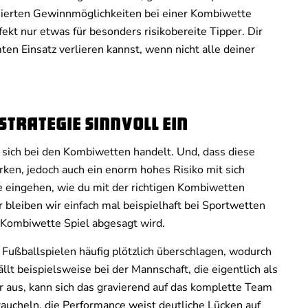
mierten Gewinnmöglichkeiten bei einer Kombiwette
ekt nur etwas für besonders risikobereite Tipper. Dir
ten Einsatz verlieren kannst, wenn nicht alle deiner
Strategie sinnvoll ein
 sich bei den Kombiwetten handelt. Und, dass diese
ken, jedoch auch ein enorm hohes Risiko mit sich
ge eingehen, wie du mit der richtigen Kombiwetten
 bleiben wir einfach mal beispielhaft bei Sportwetten
 Kombiwette Spiel abgesagt wird.
ei Fußballspielen häufig plötzlich überschlagen, wodurch
lt beispielsweise bei der Mannschaft, die eigentlich als
er aus, kann sich das gravierend auf das komplette Team
raucheln, die Performance weist deutliche Lücken auf