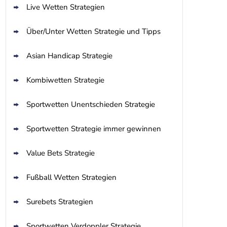
Live Wetten Strategien
Über/Unter Wetten Strategie und Tipps
Asian Handicap Strategie
Kombiwetten Strategie
Sportwetten Unentschieden Strategie
Sportwetten Strategie immer gewinnen
Value Bets Strategie
Fußball Wetten Strategien
Surebets Strategien
Sportwetten Verdoppler Strategie