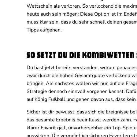
Wettschein als verloren. So verlockend die maxi
heute auch sein mögen: Diese Option ist im Endeff
muss klar sein, dass du sehr schnell deinen gesam
Tipps aufgehen.
So setzt du die Kombiwetten 
Du hast jetzt bereits verstanden, worum genau es
zwar durch die hohen Gesamtquote verlockend wir
bringen. Als nächstes wollen wir nun auf die Fra
Strategie dennoch sinnvoll vorgehen kannst. Dafür
auf König Fußball und gehen davon aus, dass kein
Sicher ist dir bewusst, dass sich die Ereignisse b
das gesamte Ergebnis beeinflusst werden kann. Fäl
klarer Favorit galt, unvorhersehbar ein Top-Spiel
auswirken. Die vermeintlich sicheren Favoriten st