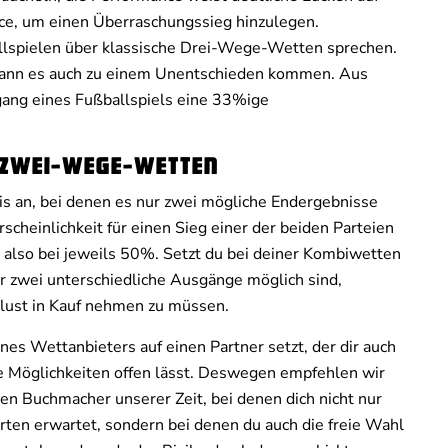
nce, um einen Überraschungssieg hinzulegen.
ßballspielen über klassische Drei-Wege-Wetten sprechen.
kann es auch zu einem Unentschieden kommen. Aus
gang eines Fußballspiels eine 33%ige
h Zwei-Wege-Wetten
is an, bei denen es nur zwei mögliche Endergebnisse
scheinlichkeit für einen Sieg einer der beiden Parteien
 also bei jeweils 50%. Setzt du bei deiner Kombiwetten
ur zwei unterschiedliche Ausgänge möglich sind,
erlust in Kauf nehmen zu müssen.
nes Wettanbieters auf einen Partner setzt, der dir auch
e Möglichkeiten offen lässt. Deswegen empfehlen wir
ten Buchmacher unserer Zeit, bei denen dich nicht nur
arten erwartet, sondern bei denen du auch die freie Wahl