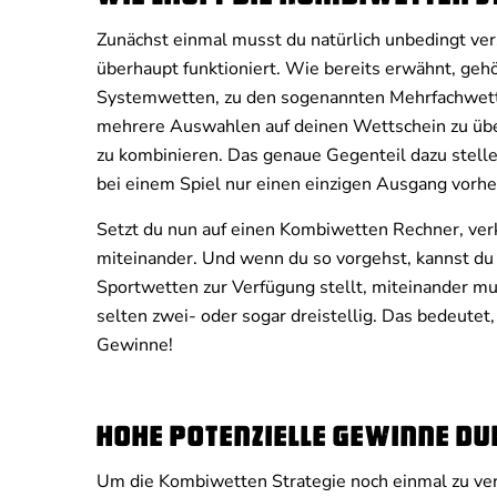
Zunächst einmal musst du natürlich unbedingt ve
überhaupt funktioniert. Wie bereits erwähnt, ge
Systemwetten, zu den sogenannten Mehrfachwette
mehrere Auswahlen auf deinen Wettschein zu übe
zu kombinieren. Das genaue Gegenteil dazu stellen
bei einem Spiel nur einen einzigen Ausgang vorh
Setzt du nun auf einen Kombiwetten Rechner, ver
miteinander. Und wenn du so vorgehst, kannst du d
Sportwetten zur Verfügung stellt, miteinander mul
selten zwei- oder sogar dreistellig. Das bedeutet, 
Gewinne!
Hohe potenzielle Gewinne du
Um die Kombiwetten Strategie noch einmal zu verd