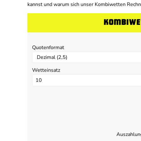
07.
07.
07.
Swiftspiele Erfahrungen
Swiftspiele Bonus Code
Winamax Erfahrungen
kannst und warum sich unser Kombiwetten Rechner 
08.
08.
08.
Merkur Slots Erfahrungen
Merkur Slots Bonus Code
AdmiralBet Erfahrungen
Kombiwet
09.
09.
09.
Luna Slots Erfahrungen
Luna Slots Bonus Code
Bet365 Erfahrungen
10.
10.
10.
Löwen Play Erfahrungen
Löwen Play Bonus Code
Betway Erfahrungen
Quotenformat
11.
11.
11.
Bwin Casino Erfahrungen
Bwin Casino Bonus Code
Sportwetten.de Erfahrungen
12.
12.
12.
LuckyLouis Erfahrungen
LuckyLouis Bonus Code
WettArena Erfahrungen
Wetteinsatz
13.
13.
13.
Wunderino Erfahrungen
Wunderino Bonus Code
Sportingbet Erfahrungen
14.
14.
14.
Knight Slots Erfahrungen
Knight Slots Bonus Code
Tipwin Erfahrungen
15.
15.
15.
Wildz Erfahrungen
Wildz Bonus Code
DAZN BET Erfahrungen
Auszahlun