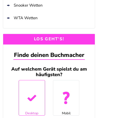
Snooker Wetten
WTA Wetten
LOS GEHT'S!
Finde deinen Buchmacher
Auf welchem Gerät spielst du am
Was is
häufigsten?
Ho
Desktop
Mobil