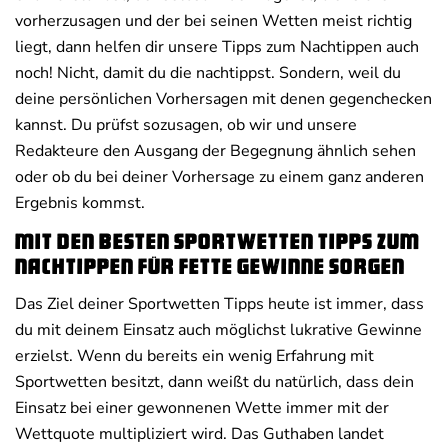
vorherzusagen und der bei seinen Wetten meist richtig
liegt, dann helfen dir unsere Tipps zum Nachtippen auch
noch! Nicht, damit du die nachtippst. Sondern, weil du
deine persönlichen Vorhersagen mit denen gegenchecken
kannst. Du prüfst sozusagen, ob wir und unsere
Redakteure den Ausgang der Begegnung ähnlich sehen
oder ob du bei deiner Vorhersage zu einem ganz anderen
Ergebnis kommst.
Mit den besten Sportwetten Tipps zum
Nachtippen für fette Gewinne sorgen
Das Ziel deiner Sportwetten Tipps heute ist immer, dass
du mit deinem Einsatz auch möglichst lukrative Gewinne
erzielst. Wenn du bereits ein wenig Erfahrung mit
Sportwetten besitzt, dann weißt du natürlich, dass dein
Einsatz bei einer gewonnenen Wette immer mit der
Wettquote multipliziert wird. Das Guthaben landet