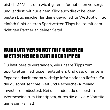
bist du 24/7 mit den wichtigsten Informationen versorgt
und landest mit nur einem Klick auch direkt bei dem
besten Buchmacher für deine gewünschte Wettoption. So
einfach funktionieren Sportwetten Tipps heute mit dem
richtigen Partner an deiner Seite!
Rundum versorgt mit unseren
Wettscheinen zum Nachtippen
Du hast bereits verstanden, wie unsere Tipps zum
Sportwetten nachtippen entstehen. Und dass dir unsere
Experten damit enorm wichtige Informationen liefern, für
die du sonst sehr viel Zeit und Recherche-Aufwand
investieren müsstest. Bei uns findest du die besten
Wettscheine zum Nachtippen, durch die du viele Vorteile
genießen kannst!