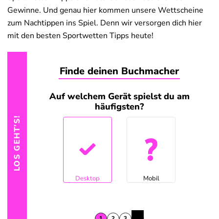
Gewinne. Und genau hier kommen unsere Wettscheine
zum Nachtippen ins Spiel. Denn wir versorgen dich hier
mit den besten Sportwetten Tipps heute!
Finde deinen Buchmacher
Auf welchem Gerät spielst du am
häufigsten?
LOS GEHT’S!
Desktop
Mobil