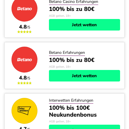
Betano Casino Erfahrungen
100% bis zu 80€
AGB gelten, 18+
Jetzt wetten
4.8
/5
Betano Erfahrungen
100% bis zu 80€
AGB gelten, 18+
Jetzt wetten
4.8
/5
Interwetten Erfahrungen
100% bis 100€
Neukundenbonus
AGB gelten, 18+
4.7