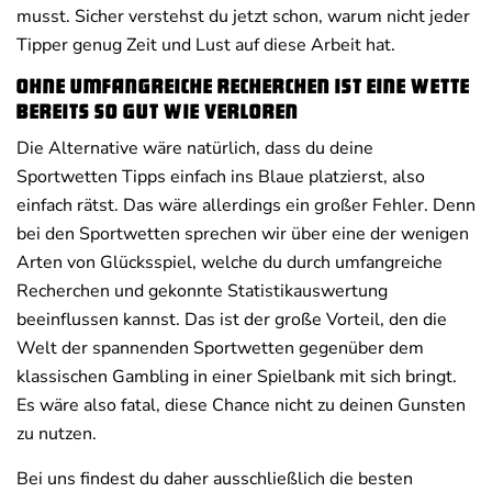
musst. Sicher verstehst du jetzt schon, warum nicht jeder
Tipper genug Zeit und Lust auf diese Arbeit hat.
Ohne umfangreiche Recherchen ist eine Wette
bereits so gut wie verloren
Die Alternative wäre natürlich, dass du deine
Sportwetten Tipps einfach ins Blaue platzierst, also
einfach rätst. Das wäre allerdings ein großer Fehler. Denn
bei den Sportwetten sprechen wir über eine der wenigen
Arten von Glücksspiel, welche du durch umfangreiche
Recherchen und gekonnte Statistikauswertung
beeinflussen kannst. Das ist der große Vorteil, den die
Welt der spannenden Sportwetten gegenüber dem
klassischen Gambling in einer Spielbank mit sich bringt.
Es wäre also fatal, diese Chance nicht zu deinen Gunsten
zu nutzen.
Bei uns findest du daher ausschließlich die besten