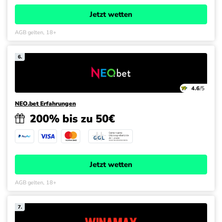
Jetzt wetten
AGB gelten, 18+
6.
4.6
/5
NEO.bet Erfahrungen
200% bis zu 50€
Jetzt wetten
AGB gelten, 18+
7.