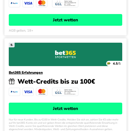
Jetzt wetten
AGB gelten, 18+
9.
4.5
/5
Bet365 Erfahrungen
Wett-Credits bis zu 100€
Jetzt wetten
Nur für neue Kunden. Bis zu €100 in Wett-Credits. Melden Sie sich an, zahlen Sie €5 oder mehr
auf Ihr bet365-Konto ein und wir geben Ihnen die entsprechende qualifizierende Einzahlung in
Wett-Credits, wenn Sie qualifizierende Wetten im gleichen Wert platzieren und diese
abgerechnet werden. Mindestquoten, Wett- und Zahlungsmethoden-Ausnahmen gelten.