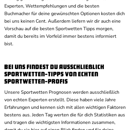
Experten, Wettempfehlungen und die besten
Buchmacher für deine gewünschten Optionen kosten dich
bei uns keinen Cent. Außerdem liefern wir dir auch eine
Vorschau auf die besten Sportwetten Tipps morgen,
damit du bereits im Vorfeld immer bestens informiert
bist.
Bei uns findest du ausschließlich
Sportwetten-Tipps von echten
Sportwetten-Profis
Unsere Sportwetten Prognosen werden ausschließlich
von echten Experten erstellt. Diese haben viele Jahre
Erfahrungen und kennen sich mit allen wichtigen Faktoren
bestens aus. Jeden Tag werten die für dich Statistiken aus
und tragen die wichtigsten Informationen zusammen,