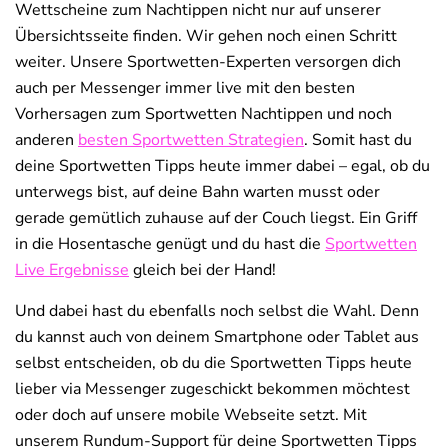
Wettscheine zum Nachtippen nicht nur auf unserer
Übersichtsseite finden. Wir gehen noch einen Schritt
weiter. Unsere Sportwetten-Experten versorgen dich
auch per Messenger immer live mit den besten
Vorhersagen zum Sportwetten Nachtippen und noch
anderen
besten Sportwetten Strategien
. Somit hast du
deine Sportwetten Tipps heute immer dabei – egal, ob du
unterwegs bist, auf deine Bahn warten musst oder
gerade gemütlich zuhause auf der Couch liegst. Ein Griff
in die Hosentasche genügt und du hast die
Sportwetten
Live Ergebnisse
gleich bei der Hand!
Und dabei hast du ebenfalls noch selbst die Wahl. Denn
du kannst auch von deinem Smartphone oder Tablet aus
selbst entscheiden, ob du die Sportwetten Tipps heute
lieber via Messenger zugeschickt bekommen möchtest
oder doch auf unsere mobile Webseite setzt. Mit
unserem Rundum-Support für deine Sportwetten Tipps