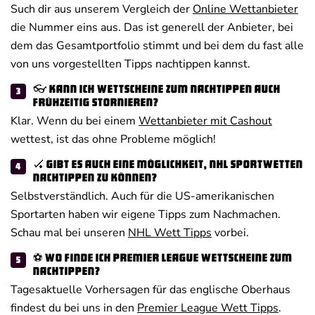
Such dir aus unserem Vergleich der
Online Wettanbieter
die Nummer eins aus. Das ist generell der Anbieter, bei
dem das Gesamtportfolio stimmt und bei dem du fast alle
von uns vorgestellten Tipps nachtippen kannst.
👓 Kann ich Wettscheine zum Nachtippen auch
frühzeitig stornieren?
Klar. Wenn du bei einem
Wettanbieter mit Cashout
wettest, ist das ohne Probleme möglich!
🏑 Gibt es auch eine Möglichkeit, NHL Sportwetten
nachtippen zu können?
Selbstverständlich. Auch für die US-amerikanischen
Sportarten haben wir eigene Tipps zum Nachmachen.
Schau mal bei unseren
NHL Wett Tipps
vorbei.
⚽ Wo finde ich Premier League Wettscheine zum
Nachtippen?
Tagesaktuelle Vorhersagen für das englische Oberhaus
findest du bei uns in den
Premier League Wett Tipps
.