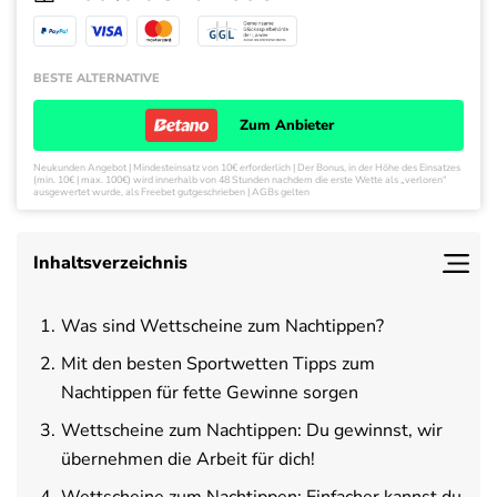
BESTE ALTERNATIVE
Zum Anbieter
Neukunden Angebot | Mindesteinsatz von 10€ erforderlich | Der Bonus, in der Höhe des Einsatzes
(min. 10€ | max. 100€) wird innerhalb von 48 Stunden nachdem die erste Wette als „verloren“
ausgewertet wurde, als Freebet gutgeschrieben | AGBs gelten
Inhaltsverzeichnis
Was sind Wettscheine zum Nachtippen?
Mit den besten Sportwetten Tipps zum
Nachtippen für fette Gewinne sorgen
Wettscheine zum Nachtippen: Du gewinnst, wir
übernehmen die Arbeit für dich!