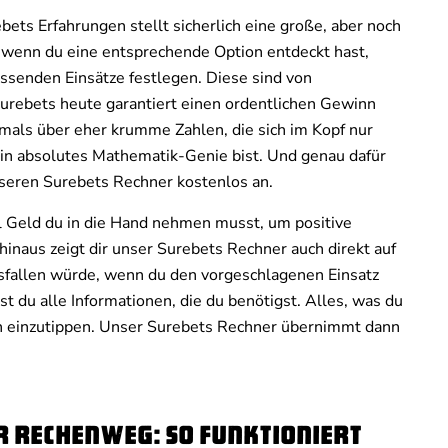
ets Erfahrungen stellt sicherlich eine große, aber noch
n wenn du eine entsprechende Option entdeckt hast,
assenden Einsätze festlegen. Diese sind von
rebets heute garantiert einen ordentlichen Gewinn
ftmals über eher krumme Zahlen, die sich im Kopf nur
in absolutes Mathematik-Genie bist. Und genau dafür
unseren Surebets Rechner kostenlos an.
el Geld du in die Hand nehmen musst, um positive
naus zeigt dir unser Surebets Rechner auch direkt auf
usfallen würde, wenn du den vorgeschlagenen Einsatz
st du alle Informationen, die du benötigst. Alles, was du
ten einzutippen. Unser Surebets Rechner übernimmt dann
er Rechenweg: So funktioniert