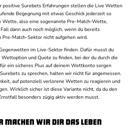
ür positive Surebets Erfahrungen stellen die Live Wetten
aufende Begegnung mit etwas Geschick jederzeit so
rte Wette, also eine sogenannte Pre-Match-Wette,
 Fall dann auch noch möglich, wenn du bereits
m Pre-Match-Sektor nicht aufgehen wird.
e Gegenwetten im Live-Sektor finden. Dafür musst du
e Wettoption und Quote zu finden, bei der du durch die
für ein sicheres Plus auf deinem Wettkonto sorgen
Surebets zu sprechen, halten wir nicht für angemessen.
ichkeit, auf potenziell verlorene Wetten zu reagieren und
n. Wirklich sicher ist diese Variante nicht, da du den
Ernstfall besonders zügig aktiv werden musst.
r machen wir dir das Leben