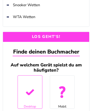
Snooker Wetten
WTA Wetten
LOS GEHT'S!
Finde deinen Buchmacher
Auf welchem Gerät spielst du am
Was is
häufigsten?
Ho
Desktop
Mobil