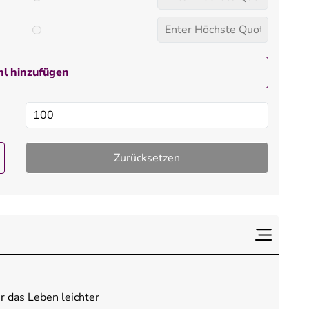
l hinzufügen
Zurücksetzen
 das Leben leichter