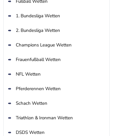
Fußball Wetten
Bwin Bonus
4.6
/5
100% bis zu 100€
1. Bundesliga Wetten
AGB gelten
2. Bundesliga Wetten
Champions League Wetten
bet-at-home Bonus
500 % QUOTENBOOST +
4.6
/5
100€ BONUS
Frauenfußball Wetten
AGB gelten
NFL Wetten
Zum Sportwetten Bonusvergleich
Pferderennen Wetten
Schach Wetten
Triathlon & Ironman Wetten
DSDS Wetten