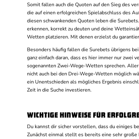
Somit fallen auch die Quoten auf den Sieg des verm
die auf einen erfolgreichen Spielabschluss des A
diesen schwankenden Quoten leben die Surebets. 
erkennen, korrekt zu deuten und deine Wetteinsä
Wetten platzieren. Mit denen erzielst du garantie
Besonders häufig fallen die Surebets übrigens bei
ganz einfach daran, dass es hier immer nur zwei 
sogenannten Zwei-Wege-Wetten sprechen. Allerdin
nicht auch bei den Drei-Wege-Wetten möglich wär
ein Unentschieden als mögliches Ergebnis einsch
Zeit in die Suche investieren.
Wichtige Hinweise für erfolgr
Du kannst dir sicher vorstellen, dass du einiges 
Zunächst einmal stellt es bereits eine sehr große