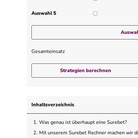
Auswahl 5
Auswah
Gesamteinsatz
Strategien berechnen
Inhaltsverzeichnis
Was genau ist überhaupt eine Surebet?
Mit unserem Surebet Rechner machen wir dir