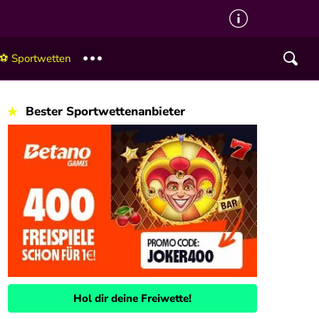
Über spieloTV
⚽ Sportwetten
Wie wir bewerten
Die SpieloTV Crew
Bester Sportwettenanbieter
💳 Zahlungen:
💎 Freispiele & No Deposit:
🎰 Top Slots:
🎰 Top Slots:
Beste Wettanbieter finden:
Datenschutzerklärung
us, RTP)
PayPal Online Casinos
50 Casino Freispiele: Jetzt sichern
Book of Ra (Casinos, Bonus, RTP)
Alles Spitze (Casinos, Bonus, RTP)
Neueste Wettanbieter 2026
Haftungsausschluss für Inhalte
, RTP)
Sofortüberweisung Online Casinos
Online Casino Bonus ohne Einzahlung
Sizzling Hot (Casinos, Bonus, RTP)
Blazing Star (Casinos, Bonus, RTP)
Sportwetten Bonus ohne Einzahlung
Affiliate Disclaimer
nus, RTP)
Apple Pay Online Casinos
Online Casino Freispiele (Top 3 Offers)
Lord of the Ocean (Casinos, Bonus, RTP)
Fruitinator (Casinos, Bonus, RTP)
Sportwetten Bonus Vergleich
Schreiber gesucht
Kontakt mit spieloTV
us, RTP)
Trustly Online Casinos
Handy Casino Bonus ohne Einzahlung
Dolphins Pearl (Casinos, Bonus, RTP)
Fishin Frenzy (Casinos, Bonus, RTP)
Sportwetten Freiwetten 2026
Spielsucht Hilfe
)
Lastschrift Online Casinos
5 EURO Casino Bonus ohne Einzahlung
Lucky Ladys Charm (Casinos, Bonus, RTP)
Ghost Slider (Casinos, Bonus, RTP)
Wettanbieter mit PayPal Sportwetten
Hol dir deine Freiwette!
Google Pay Online Casinos
10 EURO Casino Bonus ohne Einzahlung
Neue Wettanbieter mit PayPal