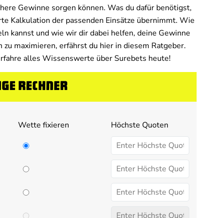
07.
Winamax Bonus Code
ichere Gewinne sorgen können. Was du dafür benötigst,
Online Casino Schnellste Auszahlung
ierte Kalkulation der passenden Einsätze übernimmt. Wie
08.
AdmiralBet Bonus Code
Bestes Casino mit Pragmatic Slots
n kannst und wie wir dir dabei helfen, deine Gewinne
09.
Bet365 Bonus Code
zu maximieren, erfährst du hier in diesem Ratgeber.
Bestes Deutsches Online Casino
erfahre alles Wissenswerte über Surebets heute!
10.
Betway Bonus Code
Casino mit hoher Gewinnchance
11.
Sportwetten.de Bonus Code
age Rechner
Plinko Betrugsmasche
12.
WettArena Bonus Code
Wette fixieren
Höchste Quoten
13.
Sportingbet Bonus Code
14.
Tipwin Bonus Code
15.
DAZN BET Bonus Code