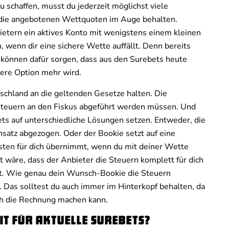
 schaffen, musst du jederzeit möglichst viele
 die angebotenen Wettquoten im Auge behalten.
bietern ein aktives Konto mit wenigstens einem kleinen
 wenn dir eine sichere Wette auffällt. Denn bereits
können dafür sorgen, dass aus den Surebets heute
here Option mehr wird.
chland an die geltenden Gesetze halten. Die
 Steuern an den Fiskus abgeführt werden müssen. Und
ts auf unterschiedliche Lösungen setzen. Entweder, die
nsatz abgezogen. Oder der Bookie setzt auf eine
sten für dich übernimmt, wenn du mit deiner Wette
it wäre, dass der Anbieter die Steuern komplett für dich
st. Wie genau dein Wunsch-Bookie die Steuern
 Das solltest du auch immer im Hinterkopf behalten, da
rch die Rechnung machen kann.
it für aktuelle Surebets?