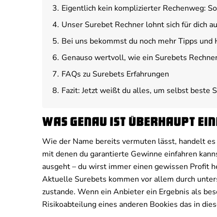
Eigentlich kein komplizierter Rechenweg: So
Unser Surebet Rechner lohnt sich für dich au
Bei uns bekommst du noch mehr Tipps und H
Genauso wertvoll, wie ein Surebets Rechner
FAQs zu Surebets Erfahrungen
Fazit: Jetzt weißt du alles, um selbst best
Was genau ist überhaupt ein
Wie der Name bereits vermuten lässt, handelt es
mit denen du garantierte Gewinne einfahren kannst
ausgeht – du wirst immer einen gewissen Profit 
Aktuelle Surebets kommen vor allem durch unter
zustande. Wenn ein Anbieter ein Ergebnis als beso
Risikoabteilung eines anderen Bookies das in diese