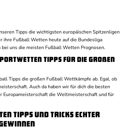
unseren Tipps die wichtigsten europäischen Spitzenligen
er ihre Fußball Wetten heute auf die Bundesliga
h bei uns die meisten Fußball Wetten Prognosen.
portwetten Tipps für die großen
ßball Tipps die großen Fußball Wettkämpfe ab. Egal, ob
sterschaft. Auch da haben wir für dich die besten
ür Europameisterschaft die Weltmeisterschaft und für
en Tipps und Tricks echter
 Gewinnen