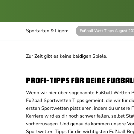
07.
07.
07.
Swiftspiele Erfahrungen
Swiftspiele Bonus Code
Winamax Erfahrungen
08.
08.
08.
Merkur Slots Erfahrungen
Merkur Slots Bonus Code
AdmiralBet Erfahrungen
09.
09.
09.
Luna Slots Erfahrungen
Luna Slots Bonus Code
Bet365 Erfahrungen
Sportarten & Ligen:
Fußball Wett Tipps August 2
10.
10.
10.
Löwen Play Erfahrungen
Löwen Play Bonus Code
Betway Erfahrungen
11.
11.
11.
Bwin Casino Erfahrungen
Bwin Casino Bonus Code
Sportwetten.de Erfahrungen
Zur Zeit gibt es keine baldigen Spiele.
12.
12.
12.
LuckyLouis Erfahrungen
LuckyLouis Bonus Code
WettArena Erfahrungen
13.
13.
13.
Wunderino Erfahrungen
Wunderino Bonus Code
Sportingbet Erfahrungen
Profi-Tipps für deine Fußba
14.
14.
14.
Knight Slots Erfahrungen
Knight Slots Bonus Code
Tipwin Erfahrungen
Wenn wir hier über sogenannte Fußball Wetten P
Fußball Sportwetten Tipps gemeint, die wir für di
15.
15.
15.
Wildz Erfahrungen
Wildz Bonus Code
DAZN BET Erfahrungen
ersten Sportwetten platzieren, indem du unsere 
Karriere wird es dir noch schwer fallen, selbst St
vorherzusagen. Und genau da kommen unsere Vorhe
Sportwetten Tipps für die wichtigsten Fußball B