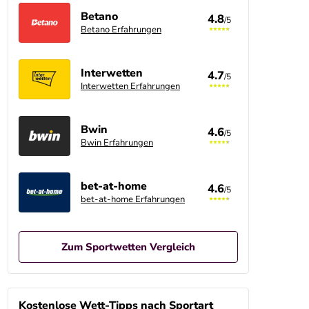
Betano
4.8
/5
Betano Erfahrungen
Interwetten
4.7
/5
Interwetten Erfahrungen
Bwin
4.6
/5
Bwin Erfahrungen
bet-at-home
4.6
/5
bet-at-home Erfahrungen
Zum Sportwetten Vergleich
Betano Casino Bonus
4.8
/5
100% bis zu 80€
Kostenlose Wett-Tipps nach Sportart