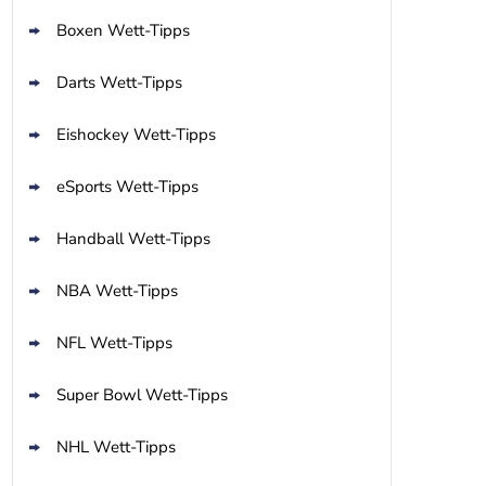
Zum Sportwetten Bonusvergleich
Boxen Wett-Tipps
Darts Wett-Tipps
Eishockey Wett-Tipps
eSports Wett-Tipps
Handball Wett-Tipps
NBA Wett-Tipps
NFL Wett-Tipps
Super Bowl Wett-Tipps
NHL Wett-Tipps