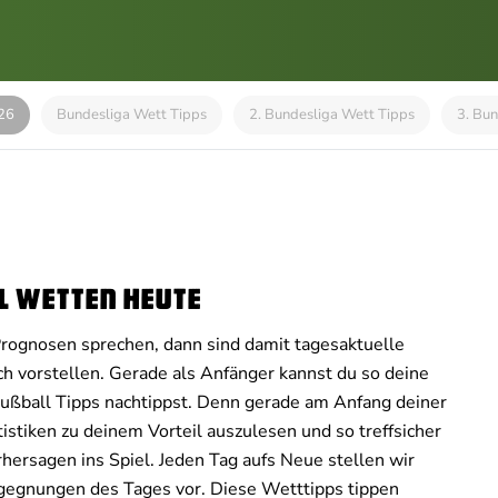
07.
Winamax Bonus Code
Online Casino Schnellste Auszahlung
08.
AdmiralBet Bonus Code
Bestes Casino mit Pragmatic Slots
09.
Bet365 Bonus Code
026
Bundesliga Wett Tipps
2. Bundesliga Wett Tipps
3. Bu
Bestes Deutsches Online Casino
10.
Betway Bonus Code
Casino mit hoher Gewinnchance
11.
Sportwetten.de Bonus Code
Plinko Betrugsmasche
12.
WettArena Bonus Code
13.
Sportingbet Bonus Code
ll Wetten heute
14.
Tipwin Bonus Code
rognosen sprechen, dann sind damit tagesaktuelle
ch vorstellen. Gerade als Anfänger kannst du so deine
15.
DAZN BET Bonus Code
Fußball Tipps nachtippst. Denn gerade am Anfang deiner
atistiken zu deinem Vorteil auszulesen und so treffsicher
rsagen ins Spiel. Jeden Tag aufs Neue stellen wir
egegnungen des Tages vor. Diese Wetttipps tippen