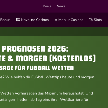
Deals
News
 Bonus
🎰 Novoline Casinos
⭐️ Merkur Casinos
🚀 Slots
🥇 Beste Spielothek finden:
🎁 Beste Boni:
🎁 Spiele & Boni:
🎁 Spiele & Boni:
Top 15 Wettboni
🎰 Beliebte Slots:
& Prognosen 2026:
01.
Neue Online Casinos
Casino mit Startguthaben
Novoline Spiele (Liste)
Merkur Spiele (Liste)
Betano Casino Bonus Code
Books & Bulls (Casinos, Bon
te & Morgen (Kostenlos)
02.
Betano Bonus Code
Bester Online Casino Bonus
Casino Neukundenbonus
Novomatic Spiele (Liste)
Merkur Casino kostenlos spielen
Fruit Mania (Casinos, Bonus
sage für Fußball Wetten
03.
Interwetten Bonus Code
Casino mit 1 EUR Einzahlung
Casino Bestandskundenbonus
Novoline Casino kostenlos spielen
Merkur Casino Bonus ohne Einzahlung
Monopoly Slot (Casinos, Bo
? Wie helfen dir Fußball Wetttips heute und morgen
04.
Bwin Bonus Code
Legale Online Casinos
Cashback Casino Bonus
Sofort: Novoline Casino 50 Freispiele
Merkur Spielautomaten Tricks
Book of Dead (Casinos, Bon
05.
bet-at-home Bonus Code
Online Casino Auszahlungsquote
Casino Willkommensbonus
Welches Novoline Spiel zahlt am besten?
Welches Merkur Spiel zahlt am besten?
Tizona (Casinos, Bonus, RTP
all Wetten Vorhersagen das Maximum herausholst. Und
06.
NEO.bet Bonus Code
fängern helfen, ab Tag eins ihrer Wettkarriere für
Online Casino Apps