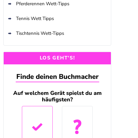
Pferderennen Wett-Tipps
Tennis Wett Tipps
Tischtennis Wett-Tipps
LOS GEHT'S!
Finde deinen Buchmacher
Auf welchem Gerät spielst du am
Was is
häufigsten?
Was ist für dich am wichtigste