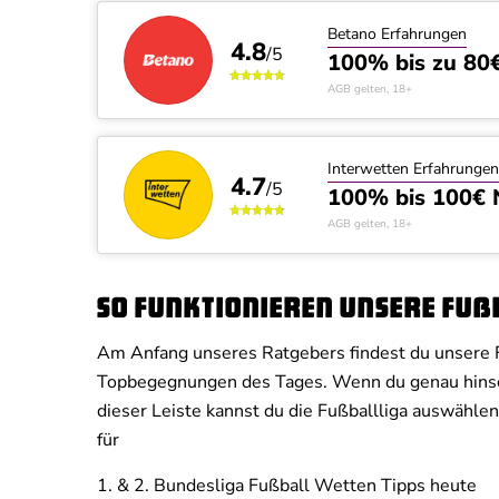
Betano Erfahrungen
4.8
/5
100% bis zu 80
AGB gelten, 18+
Interwetten Erfahrungen
4.7
/5
100% bis 100€
AGB gelten, 18+
So funktionieren unsere Fuß
Am Anfang unseres Ratgebers findest du unsere F
Topbegegnungen des Tages. Wenn du genau hinscha
dieser Leiste kannst du die Fußballliga auswähle
für
1. & 2. Bundesliga Fußball Wetten Tipps heute