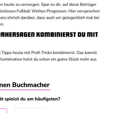
 heute zu versorgen. Spar es dir, auf diese Betrüger
kostenlosen Fußball Wetten Prognosen. Hier versprechen
ganz ehrlich darüber, dass auch wir gelegentlich mal bei
en.
Vorhersagen kombinierst du mit
n Tipps heute mit Profi-Tricks kombinierst. Das kannst
Kombination holst du schon ein gutes Stück mehr aus
inen Buchmacher
t spielst du am häufigsten?