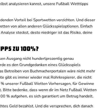
elbst analysieren kannst, unsere Fußball Wetttipps
denden Vorteil bei Sportwetten verzichten. Und dieser
wetten von allen anderen Glücksspieloptionen. Einfach
Analyse steckst, desto niedriger ist das Risiko, deine
ipps zu 100%?
ssen Ausgang nicht hundertprozentig genau
rde es den Grundgedanken eines Glücksspiels
das Betreiben von Buchmacherportalen wäre nicht mehr
te gibt es immer wieder mal Rohrkrepierer, die nicht
70 % unserer Fußball Wetten Vorhersagen, für Gewinne
tt. Bitte bedenke, dass wenn dir im Netz Fußball Wetten
00 % aufgehen, es sich garantiert um Betrug handelt.
chtes Geld bezahlst. Und die versprechen, dich danach