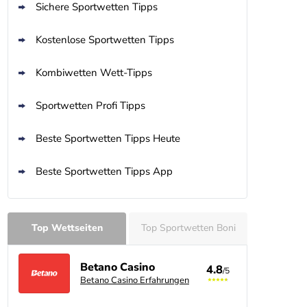
Sichere Sportwetten Tipps
Kostenlose Sportwetten Tipps
Kombiwetten Wett-Tipps
Sportwetten Profi Tipps
Beste Sportwetten Tipps Heute
Beste Sportwetten Tipps App
Top Wettseiten
Top Sportwetten Boni
Betano Casino
4.8
/5
Betano Casino Erfahrungen