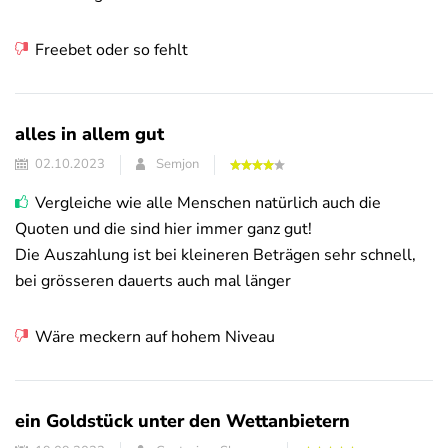
Freebet oder so fehlt
alles in allem gut
02.10.2023
Semjon
Vergleiche wie alle Menschen natürlich auch die
Quoten und die sind hier immer ganz gut!
Die Auszahlung ist bei kleineren Beträgen sehr schnell,
bei grösseren dauerts auch mal länger
Wäre meckern auf hohem Niveau
ein Goldstück unter den Wettanbietern