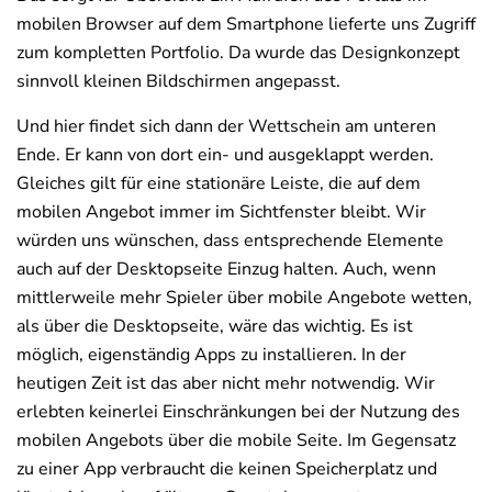
mobilen Browser auf dem Smartphone lieferte uns Zugriff
zum kompletten Portfolio. Da wurde das Designkonzept
sinnvoll kleinen Bildschirmen angepasst.
Und hier findet sich dann der Wettschein am unteren
Ende. Er kann von dort ein- und ausgeklappt werden.
Gleiches gilt für eine stationäre Leiste, die auf dem
mobilen Angebot immer im Sichtfenster bleibt. Wir
würden uns wünschen, dass entsprechende Elemente
auch auf der Desktopseite Einzug halten. Auch, wenn
mittlerweile mehr Spieler über mobile Angebote wetten,
als über die Desktopseite, wäre das wichtig. Es ist
möglich, eigenständig Apps zu installieren. In der
heutigen Zeit ist das aber nicht mehr notwendig. Wir
erlebten keinerlei Einschränkungen bei der Nutzung des
mobilen Angebots über die mobile Seite. Im Gegensatz
zu einer App verbraucht die keinen Speicherplatz und