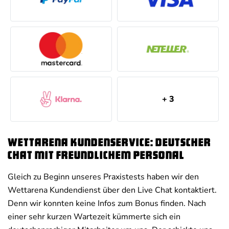
+ 3
Wettarena Kundenservice: Deutscher
Chat mit freundlichem Personal
Gleich zu Beginn unseres Praxistests haben wir den
Wettarena Kundendienst über den Live Chat kontaktiert.
Denn wir konnten keine Infos zum Bonus finden. Nach
einer sehr kurzen Wartezeit kümmerte sich ein