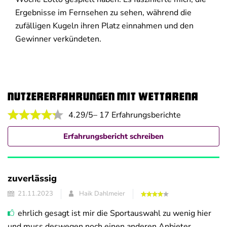
Ergebnisse im Fernsehen zu sehen, während die
zufälligen Kugeln ihren Platz einnahmen und den
Gewinner verkündeten.
Nutzererfahrungen mit WettArena
4.29/5
– 17 Erfahrungsberichte
Erfahrungsbericht schreiben
zuverlässig
21.11.2023
Haik Dahlmeier
ehrlich gesagt ist mir die Sportauswahl zu wenig hier
und muss deswegen noch einen anderen Anbieter