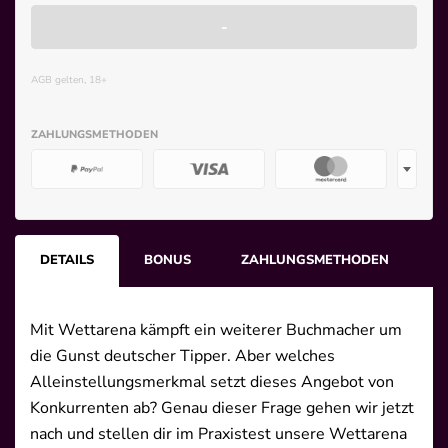
-
AGB gelten, 18+
ZAHLUNGSMETHODEN
+
DETAILS
BONUS
ZAHLUNGSMETHODEN
N
Mit Wettarena kämpft ein weiterer Buchmacher um
die Gunst deutscher Tipper. Aber welches
Alleinstellungsmerkmal setzt dieses Angebot von
Konkurrenten ab? Genau dieser Frage gehen wir jetzt
nach und stellen dir im Praxistest unsere Wettarena