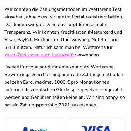
Wir konnten die Zahlungsmethoden im Wettarena Test
einsehen, ohne dass wir uns im Portal registriert hatten.
Das finden wir gut. Denn das sorgt für maximale
Transparenz. Wir konnten Kreditkarten (Mastercard und
Visa), PayPal, Muchbetter, Überweisung, Neteller und
Skrill nutzen. Natürlich kann man bei Wettarena für
Wett-Zahlungen auch Lastschrift
verwenden.
Dieses Portfolio sorgt für eine sehr gute Wettarena
Bewertung. Denn hier beginnen alle Zahlungsmethoden
bei zehn Euro, maximal 1000 € pro Monat können
aufgrund des deutschen Glücksspielgesetzes eingezahlt
werden und Gebühren fallen keine an. Wir sind happy, so
hat ein Zahlungsportfolio 2021 auszusehen.