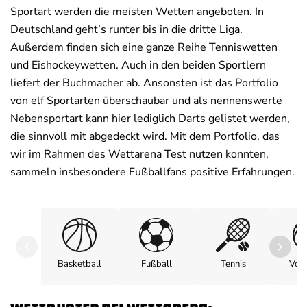
Sportart werden die meisten Wetten angeboten. In
Deutschland geht’s runter bis in die dritte Liga.
Außerdem finden sich eine ganze Reihe Tenniswetten
und Eishockeywetten. Auch in den beiden Sportlern
liefert der Buchmacher ab. Ansonsten ist das Portfolio
von elf Sportarten überschaubar und als nennenswerte
Nebensportart kann hier lediglich Darts gelistet werden,
die sinnvoll mit abgedeckt wird. Mit dem Portfolio, das
wir im Rahmen des Wettarena Test nutzen konnten,
sammeln insbesondere Fußballfans positive Erfahrungen.
Basketball
Fußball
Tennis
Voll