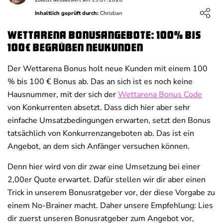
10 - 5000€
sofort
hoch
Auf die 1. Einzahlung
nutzen. Die Live Wetten sind hier gut und machen ..."
Loading ...
Inhaltlich geprüft durch:
Christian
10 - 5000€
sofort
hoch
-
Wettarena Bonusangebote: 100% bis
10 - 5000€
sofort
hoch
25.10.2023
Florian *****
100€ begrüßen Neukunden
NEU HIER
10 - 5000€
sofort
hoch
BEDINGUNGEN
-
"bin recht neu bei Wettarena und gestern kam mein
Der Wettarena Bonus holt neue Kunden mit einem 100
10 - 5000€
sofort
2 - 3 Tage
sehr hoch
MIN. EINZAHLUNG
10€
erster Gewinn an jaaaaa! Freut mich total. mit euch hab
% bis 100 € Bonus ab. Das an sich ist es noch keine
10 - 5000€
sofort
hoch
ich einen guten, fairen Anbieter gefunden. ..."
Hausnummer, mit der sich der
AUSZAHLBAR
Nein
Wettarena Bonus Code
von Konkurrenten absetzt. Dass dich hier aber sehr
10 - 5000€
sofort
hoch
WETTSTEUER
5% auf den Einsatz
einfache Umsatzbedingungen erwarten, setzt den Bonus
tatsächlich von Konkurrenzangeboten ab. Das ist ein
Alle Nutzererfahrungen anzeigen
Angebot, an dem sich Anfänger versuchen können.
Eigenen Erfahrungsbericht schreiben
Denn hier wird von dir zwar eine Umsetzung bei einer
2,00er Quote erwartet. Dafür stellen wir dir aber einen
4.3
Trick in unserem Bonusratgeber vor, der diese Vorgabe zu
NUTZER BEWERTUNG
/5
einem No-Brainer macht. Daher unsere Empfehlung: Lies
17 Nutzererfahrungen
dir zuerst unseren Bonusratgeber zum Angebot vor,