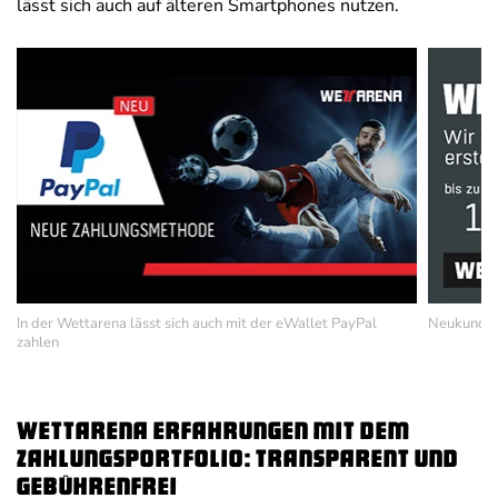
lässt sich auch auf älteren Smartphones nutzen.
In der Wettarena lässt sich auch mit der eWallet PayPal
Neukunden
zahlen
Wettarena Erfahrungen mit dem
Zahlungsportfolio: Transparent und
gebührenfrei