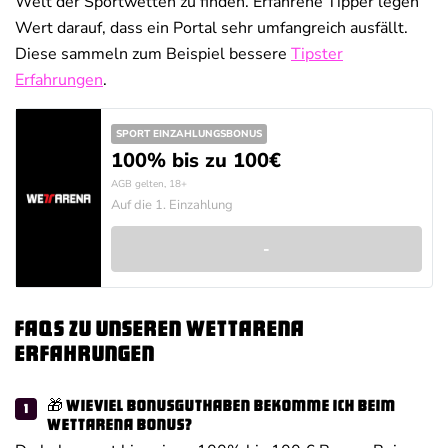
Welt der Sportwetten zu finden. Erfahrene Tipper legen
Wert darauf, dass ein Portal sehr umfangreich ausfällt.
Diese sammeln zum Beispiel bessere
Tipster
Erfahrungen
.
SPORT EINZAHLUNGSBONUS
100% bis zu 100€
AGB gelten, 18+
Auf die 1. Einzahlung
-
FAQs zu unseren Wettarena
Erfahrungen
🎁 Wieviel Bonusguthaben bekomme ich beim
Wettarena Bonus?