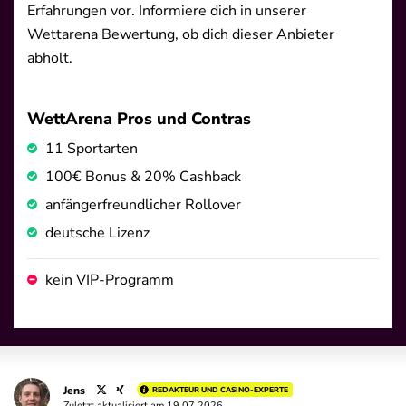
Erfahrungen vor. Informiere dich in unserer
Wettarena Bewertung, ob dich dieser Anbieter
abholt.
WettArena Pros und Contras
11 Sportarten
100€ Bonus & 20% Cashback
anfängerfreundlicher Rollover
deutsche Lizenz
kein VIP-Programm
21.11.2023
Haik Dahlmeier
Sport
Einzahlung
Dauer
Dauer
Zahlungsanbieter
Sicherheit
min/max
Einzahlung
Auszahlung
zuverlässig
Einzahlungsbonus
10 - 5000€
sofort
1 - 2 Tage
sehr hoch
"ehrlich gesagt ist mir die Sportauswahl zu wenig hier
100% bis zu 100€
Jens
REDAKTEUR UND CASINO-EXPERTE
und muss deswegen noch einen anderen Anbieter
Zuletzt aktualisiert am 19.07.2026