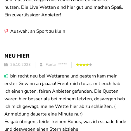
nutzen. Die Live Wetten sind hier gut und machen Spaß.
Ein zuverlässiger Anbieter!
Auswahl an Sport zu klein
NEU HIER
25.10.2023
Florian *****
bin recht neu bei Wettarena und gestern kam mein
erster Gewinn an jaaaaa! Freut mich total. mit euch hab
ich einen guten, fairen Anbieter gefunden. Die Quoten
waren hier besser als bei meinem letzten, deswegen hab
ich mich gewagt, meine Wette hier ab zu schließen. (
Anmeldung dauerte eine Minute nur)
Es gab übrigens leider keinen Bonus, was ich schade finde
und deswegen einen Stern abziehe.