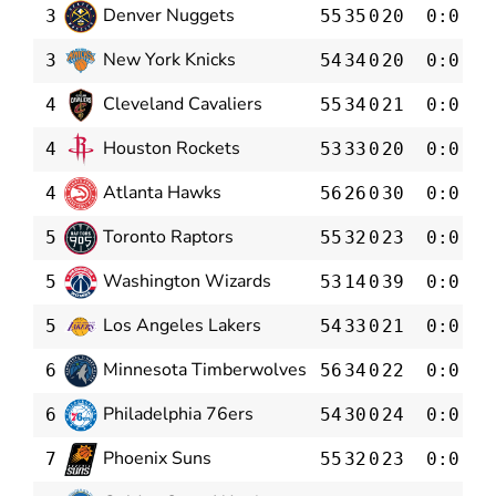
Denver Nuggets
3
55
35
0
20
0:0
0
New York Knicks
3
54
34
0
20
0:0
0
Cleveland Cavaliers
4
55
34
0
21
0:0
0
Houston Rockets
4
53
33
0
20
0:0
0
Atlanta Hawks
4
56
26
0
30
0:0
0
Toronto Raptors
5
55
32
0
23
0:0
0
Washington Wizards
5
53
14
0
39
0:0
0
Los Angeles Lakers
5
54
33
0
21
0:0
0
Minnesota Timberwolves
6
56
34
0
22
0:0
0
Philadelphia 76ers
6
54
30
0
24
0:0
0
Phoenix Suns
7
55
32
0
23
0:0
0