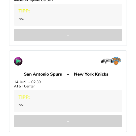
Madison Square Garden
TIPP:
n.v.
–
San Antonio Spurs
–
New York Knicks
14. Juni
02:30
AT&T Center
TIPP:
n.v.
–