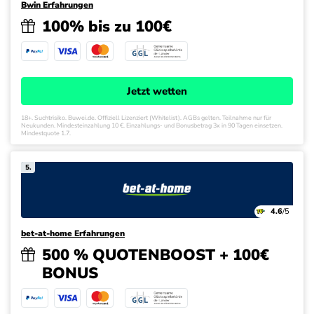
Bwin Erfahrungen
100% bis zu 100€
Jetzt wetten
18+. Suchtrisiko. Buwei.de. Offiziell Lizenziert (Whitelist). AGBs gelten. Teilnahme nur für
Neukunden. Mindesteinzahlung 10 €. Einzahlungs- und Bonusbetrag 3x in 90 Tagen einsetzen.
Mindestquote 1.7.
5.
4.6
/5
bet-at-home Erfahrungen
500 % QUOTENBOOST + 100€
BONUS