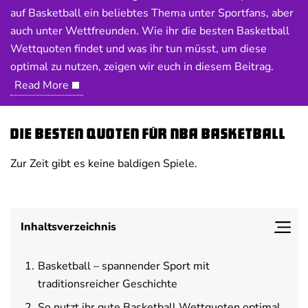
auf Basketball ein beliebtes Thema unter Sportfans, aber
auch unter Wettfreunden. Wie ihr die besten Basketball
Deals
News
Wettquoten findet und was ihr tun müsst, um diese
optimal zu nutzen, zeigen wir euch in diesem Beitrag.
Read More
Die besten Quoten für NBA Basketball
Zur Zeit gibt es keine baldigen Spiele.
Inhaltsverzeichnis
Basketball – spannender Sport mit
traditionsreicher Geschichte
So nutzt ihr gute Basketball Wettquoten optimal