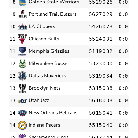
Golden State Warriors
8
55
29
0
26
0:0
0
Portland Trail Blazers
9
56
27
0
29
0:0
0
LA Clippers
10
54
26
0
28
0:0
0
Chicago Bulls
11
55
24
0
31
0:0
0
Memphis Grizzlies
11
51
19
0
32
0:0
0
Milwaukee Bucks
12
53
23
0
30
0:0
0
Dallas Mavericks
12
53
19
0
34
0:0
0
Brooklyn Nets
13
53
15
0
38
0:0
0
Utah Jazz
13
56
18
0
38
0:0
0
New Orleans Pelicans
14
56
15
0
41
0:0
0
Indiana Pacers
14
55
15
0
40
0:0
0
Sacramento Kings
15
56
12
0
44
0:0
0