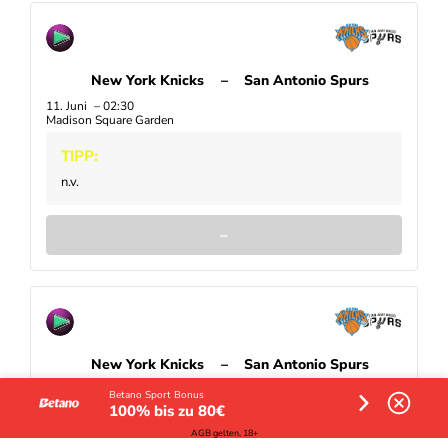
New York Knicks
–
San Antonio Spurs
11. Juni
02:30
Madison Square Garden
TIPP:
n.v.
–
New York Knicks
–
San Antonio Spurs
9. Juni
02:30
Betano Sport Bonus
Madison Square Garden
100% bis zu 80€
AGB gelten, 18+
TIPP: