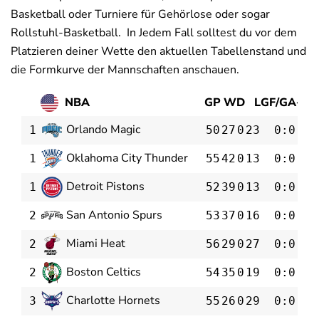
Basketball oder Turniere für Gehörlose oder sogar
Rollstuhl-Basketball. In Jedem Fall solltest du vor dem
Platzieren deiner Wette den aktuellen Tabellenstand und
die Formkurve der Mannschaften anschauen.
NBA
GP
W
D
L
GF/GA
+/-
P
Orlando Magic
1
50
27
0
23
0:0
0
Oklahoma City Thunder
1
55
42
0
13
0:0
0
Detroit Pistons
1
52
39
0
13
0:0
0
San Antonio Spurs
2
53
37
0
16
0:0
0
Miami Heat
2
56
29
0
27
0:0
0
Boston Celtics
2
54
35
0
19
0:0
0
Charlotte Hornets
3
55
26
0
29
0:0
0