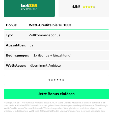
4.5
/5
Bonus:
Wett-Credits bis zu 100€
Typ:
Willkommensbonus
Auszahlbar:
Ja
Bedingungen:
1x (Bonus + Einzahlung)
Wettsteuer:
übernimmt Anbieter
Jetzt Bonus einlösen
AGB gelten, 18+. Nur für neue Kunden. Bis zu €100 in Wett-Credits. Melden Sie sich an, zahlen Sie €5
oder mehr auf Ihr bet365-Konto ein und wir geben Ihnen die entsprechende qualifizierende Einzahlung in
Wett-Credits, wenn Sie qualifizierende Wetten im gleichen Wert platzieren und diese abgerechnet
werden. Mindestquoten, Wett- und Zahlungsmethoden-Ausnahmen gelten. Gewinne schließen den