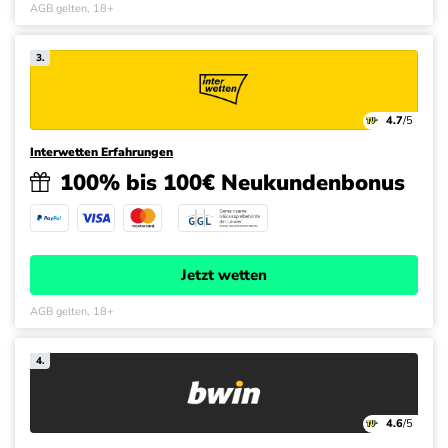
AGB gelten, 18+
3.
4.7
/5
Interwetten Erfahrungen
100% bis 100€ Neukundenbonus
Jetzt wetten
AGB gelten, 18+
4.
4.6
/5