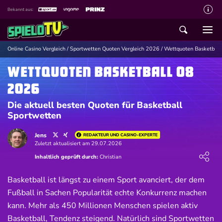
Bekannt aus:
Über spieloTV
Wie wir bewerten
Online Casino Vergleich
/
Sportwetten Quoten Vergleich 2026
/
Wettquoten Basketbal
Die SpieloTV Crew
Wettquoten Basketball 08
Datenschutzerklärung
2026
Haftungsausschluss für Inhalte
Die aktuell besten Quoten für Basketball
Sportwetten
Affiliate Disclaimer
Jens
REDAKTEUR UND CASINO-EXPERTE
Schreiber gesucht
Zuletzt aktualisiert am 29.07.2026
Loading ...
Kontakt mit spieloTV
Inhaltlich geprüft durch:
Christian
Spielsucht Hilfe
Basketball ist längst zu einem Sport avanciert, der dem
Fußball in Sachen Popularität echte Konkurrenz machen
kann. Mehr als 450 Millionen Menschen spielen aktiv
Basketball, Tendenz steigend. Natürlich sind Sportwetten