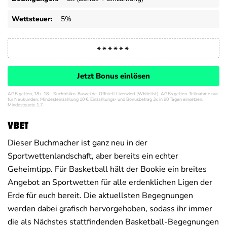
Wettsteuer:
5%
Jetzt Bonus einlösen
AGB gelten, 18+. 18+. Suchtrisiko. Buwei.de. Offiziell Lizenziert (Whitelist). AGBs gelten. Teilnahme nur
für Neukunden. Mindesteinzahlung 10 €. Einzahlungs- und Bonusbetrag 3x in 90 Tagen einsetzen.
Mindestquote 1.7.
Vbet
Dieser Buchmacher ist ganz neu in der
Sportwettenlandschaft, aber bereits ein echter
Geheimtipp. Für Basketball hält der Bookie ein breites
Angebot an Sportwetten für alle erdenklichen Ligen der
Erde für euch bereit. Die aktuellsten Begegnungen
werden dabei grafisch hervorgehoben, sodass ihr immer
die als Nächstes stattfindenden Basketball-Begegnungen