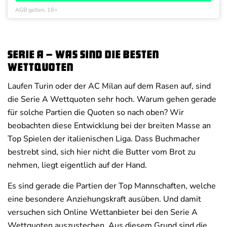
AGB gelten, 18+
Serie A – was sind die besten
Wettquoten
Laufen Turin oder der AC Milan auf dem Rasen auf, sind
die Serie A Wettquoten sehr hoch. Warum gehen gerade
für solche Partien die Quoten so nach oben? Wir
beobachten diese Entwicklung bei der breiten Masse an
Top Spielen der italienischen Liga. Dass Buchmacher
bestrebt sind, sich hier nicht die Butter vom Brot zu
nehmen, liegt eigentlich auf der Hand.
Es sind gerade die Partien der Top Mannschaften, welche
eine besondere Anziehungskraft ausüben. Und damit
versuchen sich Online Wettanbieter bei den Serie A
Wettquoten auszustechen. Aus diesem Grund sind die