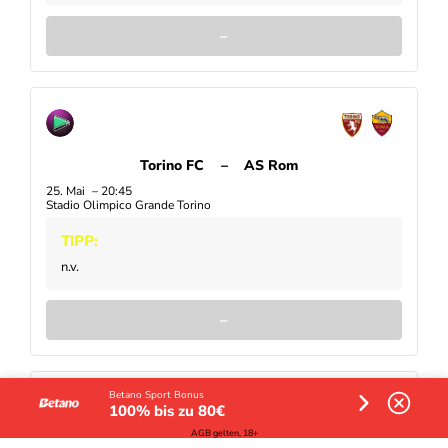
–
Torino FC
–
AS Rom
25. Mai
20:45
Stadio Olimpico Grande Torino
TIPP:
n.v.
–
Betano Sport Bonus
100% bis zu 80€
AGB gelten, 18+