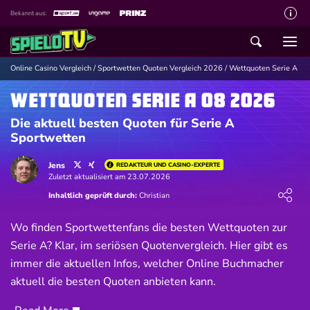
Bekannt aus:
Über spieloTV
Wie wir bewerten
Online Casino Vergleich
/
Sportwetten Quoten Vergleich 2026
/
Wettquoten Serie A 0
Die SpieloTV Crew
Wettquoten Serie A 08 2026
Datenschutzerklärung
Die aktuell besten Quoten für Serie A
Sportwetten
Haftungsausschluss für Inhalte
Jens
REDAKTEUR UND CASINO-EXPERTE
Affiliate Disclaimer
Zuletzt aktualisiert am 23.07.2026
Loading ...
Schreiber gesucht
Inhaltlich geprüft durch:
Christian
Kontakt mit spieloTV
Wo finden Sportwettenfans die besten Wettquoten zur
Spielsucht Hilfe
Serie A? Klar, im seriösen Quotenvergleich. Hier gibt es
immer die aktuellen Infos, welcher Online Buchmacher
aktuell die besten Quoten anbieten kann.