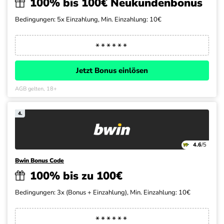
100% bis 100€ Neukundenbonus
Bedingungen: 5x Einzahlung, Min. Einzahlung: 10€
Jetzt Bonus einlösen
AGB gelten, 18+
4.
4.6
/5
Bwin Bonus Code
100% bis zu 100€
Bedingungen: 3x (Bonus + Einzahlung), Min. Einzahlung: 10€