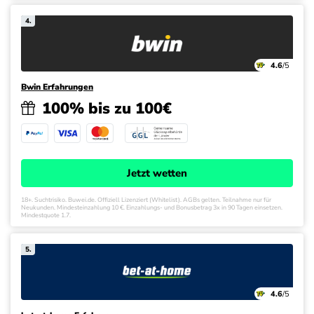
4.
4.6
/5
Bwin Erfahrungen
100% bis zu 100€
Jetzt wetten
18+. Suchtrisiko. Buwei.de. Offiziell Lizenziert (Whitelist). AGBs gelten. Teilnahme nur für
Neukunden. Mindesteinzahlung 10 €. Einzahlungs- und Bonusbetrag 3x in 90 Tagen einsetzen.
Mindestquote 1.7.
5.
4.6
/5