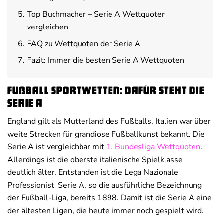
Top Buchmacher – Serie A Wettquoten
vergleichen
FAQ zu Wettquoten der Serie A
Fazit: Immer die besten Serie A Wettquoten
Fußball Sportwetten: Dafür steht die
Serie A
England gilt als Mutterland des Fußballs. Italien war über
weite Strecken für grandiose Fußballkunst bekannt. Die
Serie A ist vergleichbar mit
1. Bundesliga Wettquoten
.
Allerdings ist die oberste italienische Spielklasse
deutlich älter. Entstanden ist die Lega Nazionale
Professionisti Serie A, so die ausführliche Bezeichnung
der Fußball-Liga, bereits 1898. Damit ist die Serie A eine
der ältesten Ligen, die heute immer noch gespielt wird.