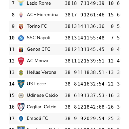
Lazio Rome
7
38
18
7
13
49:39
10
61
ACF Fiorentina
8
38
17
9
12
61:46
15
60
Torino FC
9
38
13
14
11
36:36
0
53
SSC Napoli
10
38
13
14
11
55:48
7
53
Genoa CFC
11
38
12
13
13
45:45
0
49
AC Monza
12
38
11
12
15
39:51
-12
45
Hellas Verona
13
38
9
11
18
38:51
-13
38
US Lecce
14
38
8
14
16
32:54
-22
38
Udinese Calcio
15
38
6
19
13
37:53
-16
37
Cagliari Calcio
16
38
8
12
18
42:68
-26
36
Empoli FC
17
38
9
9
20
29:54
-25
36