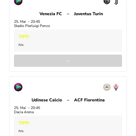
Venezia FC
–
Juventus Turin
25. Mai
20:45
Stadio Pierluigi Penzo
TIPP:
n.v.
–
Udinese Calcio
–
ACF Fiorentina
25. Mai
20:45
Dacia Arena
TIPP:
n.v.