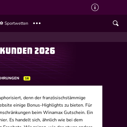
Über spieloTV
⚽ Sportwetten
Wie wir bewerten
Die SpieloTV Crew
💳 Zahlungen:
💎 Freispiele & No Deposit:
🎰 Top Slots:
🎰 Top Slots:
Beste Wettanbieter finden:
skunden 2026
Datenschutzerklärung
us, RTP)
PayPal Online Casinos
50 Casino Freispiele: Jetzt sichern
Book of Ra (Casinos, Bonus, RTP)
Alles Spitze (Casinos, Bonus, RTP)
Neueste Wettanbieter 2026
Haftungsausschluss für Inhalte
, RTP)
Sofortüberweisung Online Casinos
Online Casino Bonus ohne Einzahlung
Sizzling Hot (Casinos, Bonus, RTP)
Blazing Star (Casinos, Bonus, RTP)
Sportwetten Bonus ohne Einzahlung
Affiliate Disclaimer
AHRUNGEN
16
nus, RTP)
Apple Pay Online Casinos
Online Casino Freispiele (Top 3 Offers)
Lord of the Ocean (Casinos, Bonus, RTP)
Fruitinator (Casinos, Bonus, RTP)
Sportwetten Bonus Vergleich
Schreiber gesucht
Kontakt mit spieloTV
us, RTP)
Trustly Online Casinos
Handy Casino Bonus ohne Einzahlung
Dolphins Pearl (Casinos, Bonus, RTP)
Fishin Frenzy (Casinos, Bonus, RTP)
Sportwetten Freiwetten 2026
phorisiert, denn der französischstämmige
Spielsucht Hilfe
bsite einige Bonus-Highlights zu bieten. Für
)
Lastschrift Online Casinos
5 EURO Casino Bonus ohne Einzahlung
Lucky Ladys Charm (Casinos, Bonus, RTP)
Ghost Slider (Casinos, Bonus, RTP)
Wettanbieter mit PayPal Sportwetten
 Einschränkungen beim Winamax Gutschein. Ein
Google Pay Online Casinos
10 EURO Casino Bonus ohne Einzahlung
Neue Wettanbieter mit PayPal
er. Es handelt sich, ähnlich wie bei dem