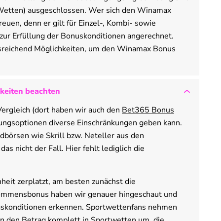
-Wetten) ausgeschlossen. Wer sich den Winamax
uen, denn er gilt für Einzel-, Kombi- sowie
r Erfüllung der Bonuskonditionen angerechnet.
usreichend Möglichkeiten, um den Winamax Bonus
keiten beachten
rgleich (dort haben wir auch den
Bet365 Bonus
hlungsoptionen diverse Einschränkungen geben kann.
börsen wie Skrill bzw. Neteller aus den
s nicht der Fall. Hier fehlt lediglich die
eit zerplatzt, am besten zunächst die
ommensbonus haben wir genauer hingeschaut und
gskonditionen erkennen. Sportwettenfans nehmen
zen den Betrag komplett in Sportwetten um, die