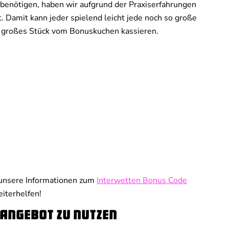
ng benötigen, haben wir aufgrund der Praxiserfahrungen
. Damit kann jeder spielend leicht jede noch so große
n großes Stück vom Bonuskuchen kassieren.
r unsere Informationen zum
Interwetten Bonus Code
iterhelfen!
 Angebot zu nutzen