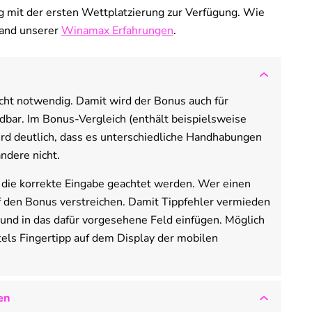
mit der ersten Wettplatzierung zur Verfügung. Wie
hand unserer
Winamax Erfahrungen
.
cht notwendig. Damit wird der Bonus auch für
dbar. Im Bonus-Vergleich (enthält beispielsweise
ird deutlich, dass es unterschiedliche Handhabungen
ndere nicht.
f die korrekte Eingabe geachtet werden. Wer einen
f den Bonus verstreichen. Damit Tippfehler vermieden
und in das dafür vorgesehene Feld einfügen. Möglich
tels Fingertipp auf dem Display der mobilen
en