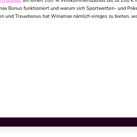
rro Bonus
, um einen 100 % Willkommensbonus bis zu 200 € in
07.
Winamax Bonus Code
Online Casino Schnellste Auszahlung
ax Bonus funktioniert und warum sich Sportwetten- und Poker
08.
AdmiralBet Bonus Code
n und Treuebonus hat Winamax nämlich einiges zu bieten, was
Bestes Casino mit Pragmatic Slots
09.
Bet365 Bonus Code
Bestes Deutsches Online Casino
09.12.2023
ose
ahlungsanbieter
Einzahlung min/max
Dauer Einzahlung
10.
Betway Bonus Code
AX
ette
Casino mit hoher Gewinnchance
mindestens 15€
bs bonus wenn geld zahlen, die geben doppelt geld. sum
% bis zu 100€
11.
Sportwetten.de Bonus Code
 habe alles ferstanden und gewonen habe ich 150 euro
Plinko Betrugsmasche
mindestens 15€
sofort
12.
WettArena Bonus Code
k!!!"
UNGEN
1x Bonus
MIN. EINZA
13.
Sportingbet Bonus Code
mindestens 15€
sofort
30.11.2023
z Mustermann
LBAR
Ja
WETTSTEU
14.
Tipwin Bonus Code
euer werden übernommen
mindestens 30€
sofort
ich eigentlich nur anmelden weil die wettsteuern
15.
DAZN BET Bonus Code
men werden und wusste nix vom bonus. umso besser für
mindestens 15€
sofort
b dann mehr eingezahlt als ..."
sofort