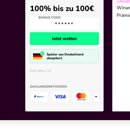
TipTo
07.
07.
07.
Swiftspiele Erfahrungen
Swiftspiele Bonus Code
Winamax Erfahrungen
100% bis zu 100€
Winam
08.
08.
08.
Merkur Slots Erfahrungen
Merkur Slots Bonus Code
AdmiralBet Erfahrungen
Prämie
BONUS CODE
09.
09.
09.
Luna Slots Erfahrungen
Luna Slots Bonus Code
Bet365 Erfahrungen
Don_J
Z
10.
10.
10.
Löwen Play Erfahrungen
Löwen Play Bonus Code
Betway Erfahrungen
Jetzt wetten
WINAM
Freiw
"jetz gi
100
11.
11.
11.
Bwin Casino Erfahrungen
Bwin Casino Bonus Code
Sportwetten.de Erfahrungen
Spieler aus Deutschland
glük ich
akzeptiert.
12.
12.
12.
LuckyLouis Erfahrungen
LuckyLouis Bonus Code
WettArena Erfahrungen
fiele dan
BEDING
AGB gelten, 18+
13.
13.
13.
Wunderino Erfahrungen
Wunderino Bonus Code
Sportingbet Erfahrungen
Morit
AUSZAH
14.
14.
14.
Knight Slots Erfahrungen
Knight Slots Bonus Code
Tipwin Erfahrungen
ZAHLUNGSMETHODEN
wettst
+
"wollt m
15.
15.
15.
Wildz Erfahrungen
Wildz Bonus Code
DAZN BET Erfahrungen
übernom
mich! ha