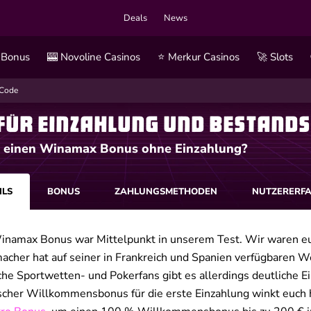
Deals
News
 Bonus
🎰 Novoline Casinos
⭐️ Merkur Casinos
🚀 Slots
Code
🥇 Beste Spielothek finden:
🎁 Beste Boni:
🎁 Spiele & Boni:
🎁 Spiele & Boni:
Top 15 Wettboni
🎰 Beliebte Slots:
für Einzahlung und Bestand
01.
Neue Online Casinos
Casino mit Startguthaben
Novoline Spiele (Liste)
Merkur Spiele (Liste)
Betano Casino Bonus Code
Books & Bulls (Casinos, Bon
 einen Winamax Bonus ohne Einzahlung?
02.
Betano Bonus Code
Bester Online Casino Bonus
Casino Neukundenbonus
Novomatic Spiele (Liste)
Merkur Casino kostenlos spielen
Fruit Mania (Casinos, Bonus
ILS
BONUS
ZAHLUNGSMETHODEN
NUTZERERF
03.
Interwetten Bonus Code
Casino mit 1 EUR Einzahlung
Casino Bestandskundenbonus
Novoline Casino kostenlos spielen
Merkur Casino Bonus ohne Einzahlung
Monopoly Slot (Casinos, Bo
04.
Bwin Bonus Code
Legale Online Casinos
Cashback Casino Bonus
Sofort: Novoline Casino 50 Freispiele
Merkur Spielautomaten Tricks
Book of Dead (Casinos, Bon
inamax Bonus war Mittelpunkt in unserem Test. Wir waren eu
05.
bet-at-home Bonus Code
cher hat auf seiner in Frankreich und Spanien verfügbaren We
Online Casino Auszahlungsquote
Casino Willkommensbonus
Welches Novoline Spiel zahlt am besten?
Welches Merkur Spiel zahlt am besten?
Tizona (Casinos, Bonus, RTP
he Sportwetten- und Pokerfans gibt es allerdings deutliche
06.
NEO.bet Bonus Code
Online Casino Apps
scher Willkommensbonus für die erste Einzahlung winkt euch hi