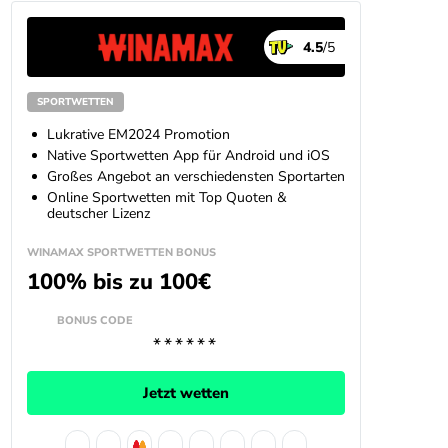
sehr hoch
4.5
/5
hoch
SPORTWETTEN
Lukrative EM2024 Promotion
Native Sportwetten App für Android und iOS
Großes Angebot an verschiedensten Sportarten
Online Sportwetten mit Top Quoten &
deutscher Lizenz
WINAMAX SPORTWETTEN BONUS
100% bis zu 100€
BONUS CODE
Jetzt wetten