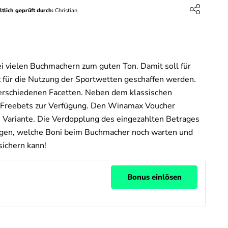
mindestens 15€
ltlich geprüft durch:
Christian
Nutzererfahrungen anzeigen
genen Erfahrungsbericht schreiben
vielen Buchmachern zum guten Ton. Damit soll für
z für die Nutzung der Sportwetten geschaffen werden.
 verschiedenen Facetten. Neben dem klassischen
r Freebets zur Verfügung. Den Winamax Voucher
en Variante. Die Verdopplung des eingezahlten Betrages
zeigen, welche Boni beim Buchmacher noch warten und
sichern kann!
Bonus einlösen