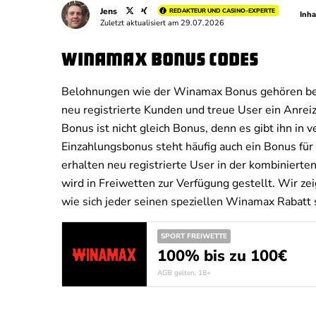
Jens
REDAKTEUR UND CASINO-EXPERTE
Inha
Alle 
Zuletzt aktualisiert am 29.07.2026
Loading ...
Winamax Bonus Codes
Ei
Belohnungen wie der Winamax Bonus gehören bei 
neu registrierte Kunden und treue User ein Anrei
Bonus ist nicht gleich Bonus, denn es gibt ihn in
Einzahlungsbonus steht häufig auch ein Bonus fü
erhalten neu registrierte User in der kombiniert
wird in Freiwetten zur Verfügung gestellt. Wir 
wie sich jeder seinen speziellen Winamax Rabatt 
SPORT FREIWETTE
100% bis zu 100€
AGB gelten, 18+