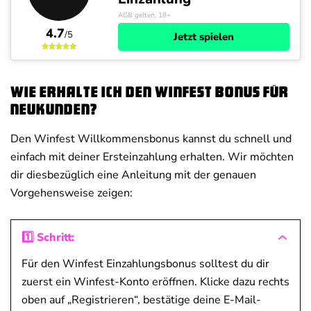
AGB gelten, 18+
4.7
/5
Jetzt spielen
Wie erhalte ich den Winfest Bonus für
Neukunden?
Den Winfest Willkommensbonus kannst du schnell und
einfach mit deiner Ersteinzahlung erhalten. Wir möchten
dir diesbezüglich eine Anleitung mit der genauen
Vorgehensweise zeigen:
1️⃣ Schritt:
Für den Winfest Einzahlungsbonus solltest du dir
zuerst ein Winfest-Konto eröffnen. Klicke dazu rechts
oben auf „Registrieren“, bestätige deine E-Mail-