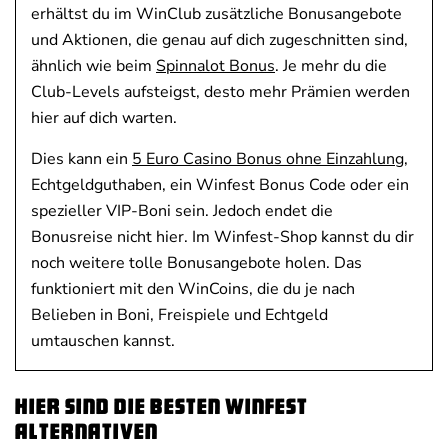
erhältst du im WinClub zusätzliche Bonusangebote
und Aktionen, die genau auf dich zugeschnitten sind,
ähnlich wie beim
Spinnalot Bonus
. Je mehr du die
Club-Levels aufsteigst, desto mehr Prämien werden
hier auf dich warten.
Dies kann ein
5 Euro Casino Bonus ohne Einzahlung
,
Echtgeldguthaben, ein Winfest Bonus Code oder ein
spezieller VIP-Boni sein. Jedoch endet die
Bonusreise nicht hier. Im Winfest-Shop kannst du dir
noch weitere tolle Bonusangebote holen. Das
funktioniert mit den WinCoins, die du je nach
Belieben in Boni, Freispiele und Echtgeld
umtauschen kannst.
Hier sind die besten Winfest
Alternativen