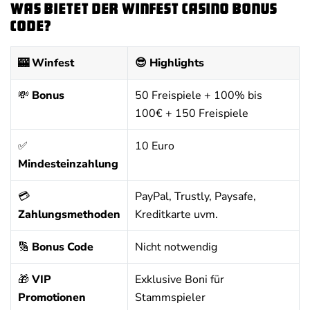
Was bietet der Winfest Casino Bonus
5 Sterne
0%
Code?
4 Sterne
0%
🎰 Winfest
😎 Highlights
3 Sterne
0%
💸
Bonus
50 Freispiele + 100% bis
2 Sterne
0%
100€ + 150 Freispiele
1 Stern
0%
✅
10 Euro
Mindesteinzahlung
💳
PayPal, Trustly, Paysafe,
Zahlungsmethoden
Kreditkarte uvm.
🔢
Bonus Code
Nicht notwendig
🎁
VIP
Exklusive Boni für
Promotionen
Stammspieler