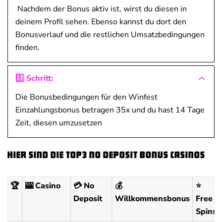
Nachdem der Bonus aktiv ist, wirst du diesen in
deinem Profil sehen. Ebenso kannst du dort den
Bonusverlauf und die restlichen Umsatzbedingungen
finden.
5️⃣ Schritt:
Die Bonusbedingungen für den Winfest
Einzahlungsbonus betragen 35x und du hast 14 Tage
Zeit, diesen umzusetzen
Hier sind die Top3 No Deposit Bonus Casinos
🏆
🎰 Casino
💳 No
💰
⭐️
Deposit
Willkommensbonus
Free
Spins