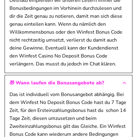
Deshalb empfehlen wir unseren Lesern immer die
Bonusbedingungen im Vorhinein durchzulesen und
dir die Zeit genau zu notieren, damit man sich diese
genau einteilen kann. Wenn du nämlich den
Willkommensbonus oder den Winfest Bonus Code
nicht rechtzeitig umsetzt, verlierst du damit auch
deine Gewinne. Eventuell kann der Kundendienst
den Winfest Casino No Deposit Bonus Code
verlängern. Das musst du jedoch im Chat klären.
🎁
Wann laufen die Bonusangebote ab?
Das ist individuell vom Bonusangebot abhängig. Bei
dem Winfest No Deposit Bonus Code hast du 7 Tage
Zeit, für den Ersteinzahlungsbonus hast du schon 14
Tage Zeit, diesen umzusetzen und beim
Zweiteinzahlungsbonus gilt das Gleiche. Ein Winfest
Bonus Code kann wiederum andere Bedingungen