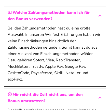
💵
Welche Zahlungsmethoden kann ich für
den Bonus verwenden?
Bei den Zahlungsmethoden hast du eine große
Auswahl. In unseren
Winfest Erfahrungen
haben wir
keine Einschränkungen hinsichtlich der
Zahlungsmethoden gefunden. Somit kannst du aus
einer Vielzahl von Einzahlungsmethoden wählen.
Dazu gehören Sofort, Visa, RapitTransfer,
MuchBetter, Trustly, Apple Pay, Google Pay,
CashtoCode, Paysafecard, Skrill, Neteller und
ecoPayz.
⏲️
Mir reicht die Zeit nicht aus, um den
Bonus umzusetzen!