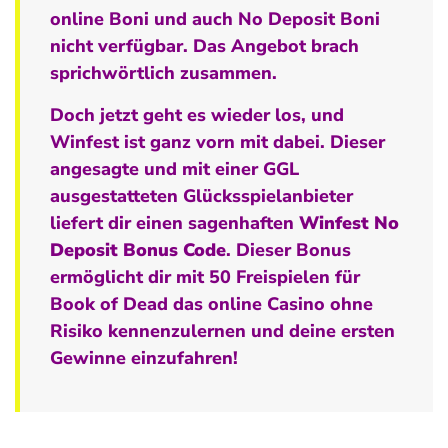
online Boni und auch No Deposit Boni
nicht verfügbar. Das Angebot brach
sprichwörtlich zusammen.
Doch jetzt geht es wieder los, und
Winfest ist ganz vorn mit dabei. Dieser
angesagte und mit einer GGL
ausgestatteten Glücksspielanbieter
liefert dir einen sagenhaften
Winfest No
Deposit Bonus Code
. Dieser Bonus
ermöglicht dir mit 50 Freispielen für
Book of Dead das online Casino ohne
Risiko kennenzulernen und deine ersten
Gewinne einzufahren!