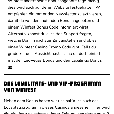
Winfest ändert seine Bonusangebote regelmäßig,
dies wird auch auf deren Website festgehalten. Wir
empfehlen dir immer den Newsletter zu aktivieren,
damit du von den laufenden Bonusangeboten und
einem Winfest Bonus Code informiert wirst.
Alternativ kannst du auch den Support fragen,
welche Boni in nächster Zeit anstehen und ob es
einen Winfest Casino Promo Code gibt. Falls du
grade keine in Aussicht hast, schau dir doch einfach
mal den LeoVegas Bonus und den
Lapalingo Bonus
an
.
Das Loyalitäts- und VIP-Programm
von Winfest
Neben dem Bonus haben wir uns natürlich auch das
Loyalitätsprogramm dieses Casinos angesehen. Hier wird
dir wirklich was geboten. Jeder Spieler kann dort zum VIP