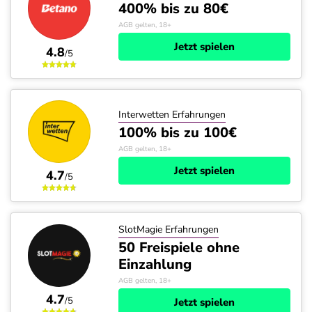
400% bis zu 80€
AGB gelten, 18+
Jetzt spielen
4.8
/5
Interwetten Erfahrungen
100% bis zu 100€
AGB gelten, 18+
Jetzt spielen
4.7
/5
SlotMagie Erfahrungen
50 Freispiele ohne
Einzahlung
AGB gelten, 18+
4.7
/5
Jetzt spielen