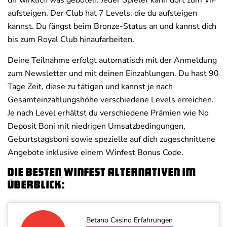
aufsteigen. Der Club hat 7 Levels, die du aufsteigen
kannst. Du fängst beim Bronze-Status an und kannst dich
bis zum Royal Club hinaufarbeiten.
Deine Teilnahme erfolgt automatisch mit der Anmeldung
zum Newsletter und mit deinen Einzahlungen. Du hast 90
Tage Zeit, diese zu tätigen und kannst je nach
Gesamteinzahlungshöhe verschiedene Levels erreichen.
Je nach Level erhältst du verschiedene Prämien wie No
Deposit Boni mit niedrigen Umsatzbedingungen,
Geburtstagsboni sowie spezielle auf dich zugeschnittene
Angebote inklusive einem Winfest Bonus Code.
Die besten Winfest Alternativen im
Überblick:
Betano Casino Erfahrungen