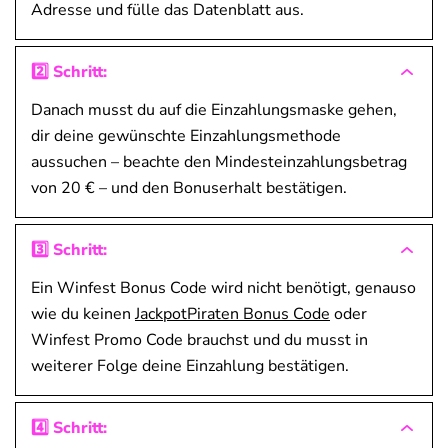
Adresse und fülle das Datenblatt aus.
2️⃣ Schritt:
Danach musst du auf die Einzahlungsmaske gehen,
dir deine gewünschte Einzahlungsmethode
aussuchen – beachte den Mindesteinzahlungsbetrag
von 20 € – und den Bonuserhalt bestätigen.
3️⃣ Schritt:
Ein Winfest Bonus Code wird nicht benötigt, genauso
wie du keinen
JackpotPiraten Bonus Code
oder
Winfest Promo Code brauchst und du musst in
weiterer Folge deine Einzahlung bestätigen.
4️⃣ Schritt: