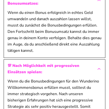
Bonusumsatzes:
Wenn du einen Bonus erfolgreich in echtes Geld
umwandeln und danach auszahlen lassen willst,
musst du zunächst die Bonusbedingungen erfüllen.
Den Fortschritt beim Bonusumsatz kannst du immer
genau in deinem Konto verfolgen. Behalte dies genau
im Auge, da du anschließend direkt eine Auszahlung
tätigen kannst.
💯
Nach Möglichkeit mit progressiven
Einsätzen spielen:
Wenn du die Bonusbedingungen für den Wunderino
Willkommensbonus erfüllen musst, solltest du
immer strategisch vorgehen. Nach unseren
bisherigen Erfahrungen hat sich eine progressive
Strategie als sehr positiv herausgestellt. Somit