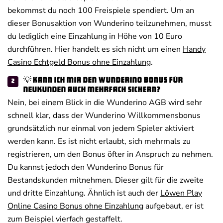
bekommst du noch 100 Freispiele spendiert. Um an
dieser Bonusaktion von Wunderino teilzunehmen, musst
du lediglich eine Einzahlung in Höhe von 10 Euro
durchführen. Hier handelt es sich nicht um einen
Handy
Casino Echtgeld Bonus ohne Einzahlung
.
💡 Kann ich mir den Wunderino Bonus für
Neukunden auch mehrfach sichern?
Nein, bei einem Blick in die Wunderino AGB wird sehr
schnell klar, dass der Wunderino Willkommensbonus
grundsätzlich nur einmal von jedem Spieler aktiviert
werden kann. Es ist nicht erlaubt, sich mehrmals zu
registrieren, um den Bonus öfter in Anspruch zu nehmen.
Du kannst jedoch den Wunderino Bonus für
Bestandskunden mitnehmen. Dieser gilt für die zweite
und dritte Einzahlung. Ähnlich ist auch der
Löwen Play
Online Casino Bonus ohne Einzahlung
aufgebaut, er ist
zum Beispiel vierfach gestaffelt.