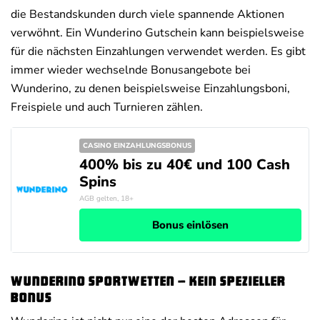
die Bestandskunden durch viele spannende Aktionen
verwöhnt. Ein Wunderino Gutschein kann beispielsweise
für die nächsten Einzahlungen verwendet werden. Es gibt
immer wieder wechselnde Bonusangebote bei
Wunderino, zu denen beispielsweise Einzahlungsboni,
Freispiele und auch Turnieren zählen.
CASINO EINZAHLUNGSBONUS
400% bis zu 40€ und 100 Cash
Spins
AGB gelten, 18+
Bonus einlösen
Wunderino Sportwetten – kein spezieller
Bonus