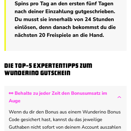
Spins pro Tag an den ersten fünf Tagen
nach deiner Einzahlung gutgeschrieben.
Du musst sie innerhalb von 24 Stunden
einlösen, denn danach bekommst du die
nächsten 20 Freispiele an die Hand.
Die Top-5 Expertentipps zum
Wunderino Gutschein
👀 Behalte zu jeder Zeit den Bonusumsatz im
Auge
Wenn du dir den Bonus aus einem Wunderino Bonus
Code gesichert hast, kannst du das jeweilige
Guthaben nicht sofort von deinem Account auszahlen