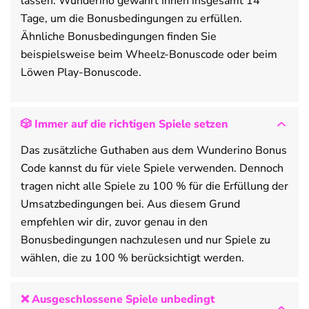
lassen. Wunderino gewährt Ihnen insgesamt 14
Tage, um die Bonusbedingungen zu erfüllen.
Ähnliche Bonusbedingungen finden Sie
beispielsweise beim Wheelz-Bonuscode oder beim
Löwen Play-Bonuscode.
🎲 Immer auf die richtigen Spiele setzen
Das zusätzliche Guthaben aus dem Wunderino Bonus
Code kannst du für viele Spiele verwenden. Dennoch
tragen nicht alle Spiele zu 100 % für die Erfüllung der
Umsatzbedingungen bei. Aus diesem Grund
empfehlen wir dir, zuvor genau in den
Bonusbedingungen nachzulesen und nur Spiele zu
wählen, die zu 100 % berücksichtigt werden.
❌ Ausgeschlossene Spiele unbedingt