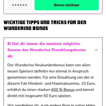
Bonus einlösen
Wichtige Tipps und Tricks für den
Wunderino Bonus
💵
Hol dir immer die maximal mögliche
Summe des Wunderino Einzahlungsbonus
ab:
Der Wunderino Neukundenbonus kann von allen
neuen Spielern definitiv nur einmal in Anspruch
genommen werden. Für eine Einzahlung von der in
diesem Fall Mindest- und Maximalsumme, 10 Euro,
erhältst du einen starken
400 % Bonus
und kannst
direkt mit insgesamt 50 Euro spielen.
Wir empfehlen dir, auch andere Boni in voller Höhe