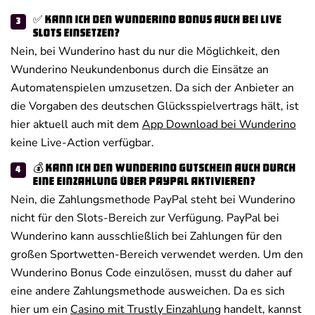
✅ Kann ich den Wunderino Bonus auch bei Live
Slots einsetzen?
Nein, bei Wunderino hast du nur die Möglichkeit, den
Wunderino Neukundenbonus durch die Einsätze an
Automatenspielen umzusetzen. Da sich der Anbieter an
die Vorgaben des deutschen Glücksspielvertrags hält, ist
hier aktuell auch mit dem
App Download bei Wunderino
keine Live-Action verfügbar.
💰 Kann ich den Wunderino Gutschein auch durch
eine Einzahlung über Paypal aktivieren?
Nein, die Zahlungsmethode PayPal steht bei Wunderino
nicht für den Slots-Bereich zur Verfügung. PayPal bei
Wunderino kann ausschließlich bei Zahlungen für den
großen Sportwetten-Bereich verwendet werden. Um den
Wunderino Bonus Code einzulösen, musst du daher auf
eine andere Zahlungsmethode ausweichen. Da es sich
hier um ein
Casino mit Trustly Einzahlung
handelt, kannst