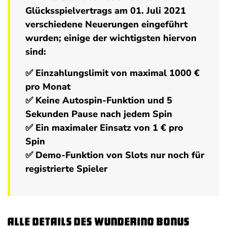
Glücksspielvertrags am 01. Juli 2021
verschiedene Neuerungen eingeführt
wurden; einige der wichtigsten hiervon
sind:
✅ Einzahlungslimit von maximal 1000 €
pro Monat
✅ Keine Autospin-Funktion und 5
Sekunden Pause nach jedem Spin
✅ Ein maximaler Einsatz von 1 € pro
Spin
✅ Demo-Funktion von Slots nur noch für
registrierte Spieler
Alle Details des Wunderino Bonus