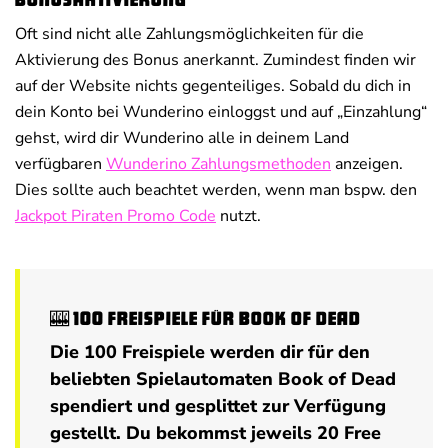
Bonusaktivierung
Oft sind nicht alle Zahlungsmöglichkeiten für die
Aktivierung des Bonus anerkannt. Zumindest finden wir
auf der Website nichts gegenteiliges. Sobald du dich in
dein Konto bei Wunderino einloggst und auf „Einzahlung“
gehst, wird dir Wunderino alle in deinem Land
verfügbaren
Wunderino Zahlungsmethoden
anzeigen.
Dies sollte auch beachtet werden, wenn man bspw. den
Jackpot Piraten Promo Code
nutzt.
🎰 100 Freispiele für Book of Dead
Die 100 Freispiele werden dir für den
beliebten Spielautomaten Book of Dead
spendiert und gesplittet zur Verfügung
gestellt. Du bekommst jeweils 20 Free