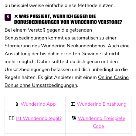
du beispielsweise einfache diese Methode nutzen.
❌ Was passiert, wenn ich gegen die
Bonusbedingungen von Wunderino verstoße?
Bei einem Verstoß gegen die geltenden
Bonusbedingungen kommt es automatisch zu einer
Stornierung des Wunderino Neukundenbonus. Auch eine
Auszahlung der bis dahin erzielten Gewinne ist nicht
mehr möglich. Daher solltest du dich genau mit den
Umsatzbedingungen befassen und dich unbedingt an die
Regeln halten. Es gibt Anbieter mit einem
Online Casino
Bonus ohne Umsatzbedingungen
.
📱
Wunderino App
💵
Wunderino Einzahlung
🧑‍⚖️
Ist Wunderino legal?
🔢
Wunderino Freispiele
Code